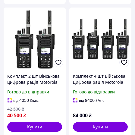
Комплект 2 шт Військова
Комплект 4 шт Військова
цифрова рація Motorola
цифрова рація Motorola
MOTOTRBO DP4800e VHF
MOTOTRBO DP4800e VHF
Готово до відправки
Готово до відправки
136-174 МГц 5 Вт
136-174 МГц 5 Вт
4050
8400
від
₴
/міс
від
₴
/міс
42 500
₴
40 500
₴
84 000
₴
Купити
Купити