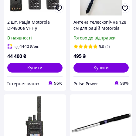
2 шт. Рація Motorola
Антена телескопічна 128
DP4800e VHF у
см для рацій Motorola
максимальній
DP4800e, DP4400e,
В наявності
Готово до відправки
комплектації (AES-256,
DP4401e, DP4801e,
посилена антена, дод.
DP4600e, R7 для
4440
від
₴
/міс
5.0
(2)
акумулятор)
посилення сигналу
44 400
₴
495
₴
Купити
Купити
96%
98%
Інтернет магазин Store7
Pulse Power