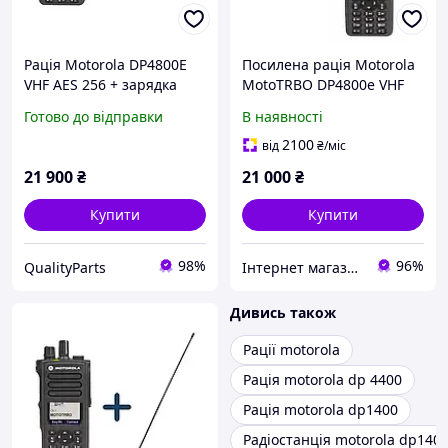
Рація Motorola DP4800E
Посилена рація Motorola
VHF AES 256 + зарядка
MotoTRBO DP4800e VHF
(склянка)
AES-256 шифрування з
Готово до відправки
В наявності
посиленою антеною до
25 км радіус дії
2100
від
₴
/міс
21 900
₴
21 000
₴
Купити
Купити
98%
96%
QualityParts
Інтернет магазин Store7
Дивись також
Рації motorola
Рація motorola dp 4400
Рація motorola dp1400
Радіостанція motorola dp140