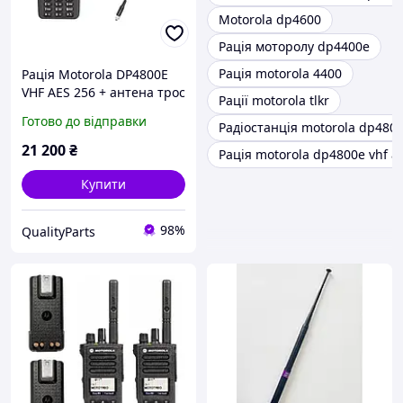
Motorola dp4600
Рація моторолу dp4400e
Рація motorola 4400
Рація Motorola DP4800E
VHF AES 256 + антена трос
Рації motorola tlkr
40 см
Готово до відправки
Радіостанція motorola dp480
21 200
₴
Рація motorola dp4800e vhf a
Купити
98%
QualityParts