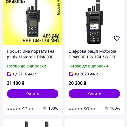
Професійна портативна
Цифрова рація Motorola
рація Motorola DP4800E
DP4800E 136-174 5W FKP
VHF AES 256
MotoTRBO
Готово до відправки
Готово до відправки
2110
2020
від
₴
/міс
від
₴
/міс
21 100
₴
20 200
₴
Купити
Купити
100%
100%
⭐️⭐️⭐️⭐️⭐️ SG ⭐️⭐️⭐️⭐️⭐️
⭐️⭐️⭐️⭐️⭐️ SG ⭐️⭐️⭐️⭐️⭐️