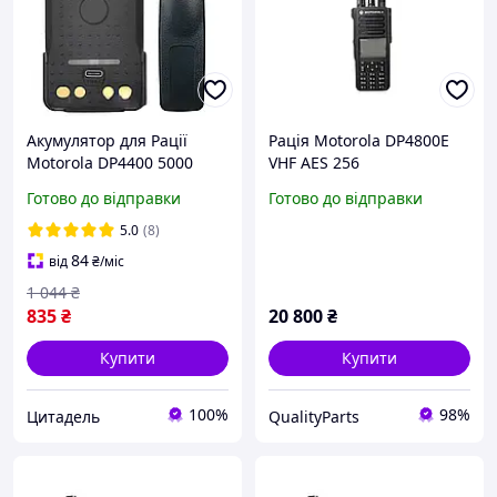
Акумулятор для Рації
Рація Motorola DP4800E
Motorola DP4400 5000
VHF AES 256
mAh з USB-C Батарея на
Готово до відправки
Готово до відправки
Радіостанцію Моторола
DP4800 DP4600 DP4400e +
5.0
(8)
кліпса
84
від
₴
/міс
1 044
₴
835
₴
20 800
₴
Купити
Купити
100%
98%
Цитадель
QualityParts