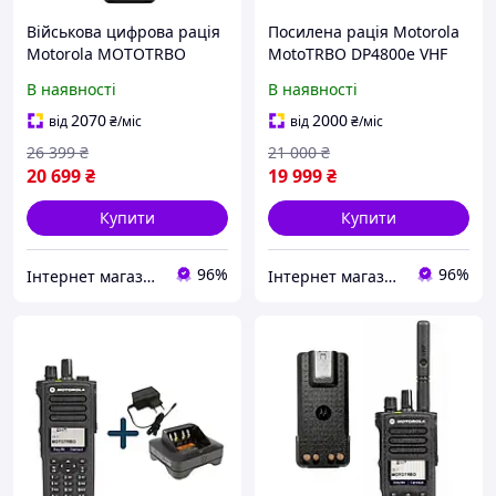
Військова цифрова рація
Посилена рація Motorola
Motorola MOTOTRBO
MotoTRBO DP4800e VHF
DP4800e VHF
AES-256 шифрування з
В наявності
В наявності
посиленою антеною до
25 км радіус дії
2070
2000
від
₴
/міс
від
₴
/міс
26 399
₴
21 000
₴
20 699
₴
19 999
₴
Купити
Купити
96%
96%
Інтернет магазин Store7
Інтернет магазин Store7