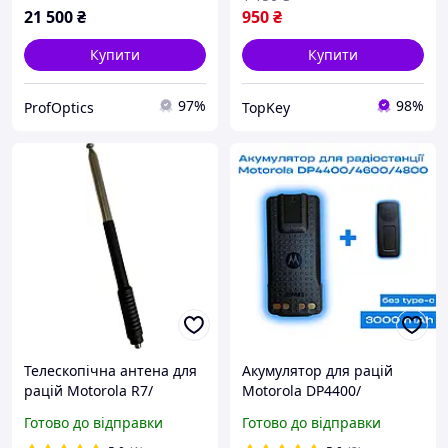
21 500
₴
950
₴
Купити
Купити
97%
98%
ProfOptics
TopKey
Телескопічна антена для
Акумулятор для рацій
рацій Motorola R7/
Motorola DP4400/
DP4400, DP4400e,
DP4400e/ DP4600/
Готово до відправки
Готово до відправки
DP4800e, DP4800, R7
DP4600e/ DP4800/