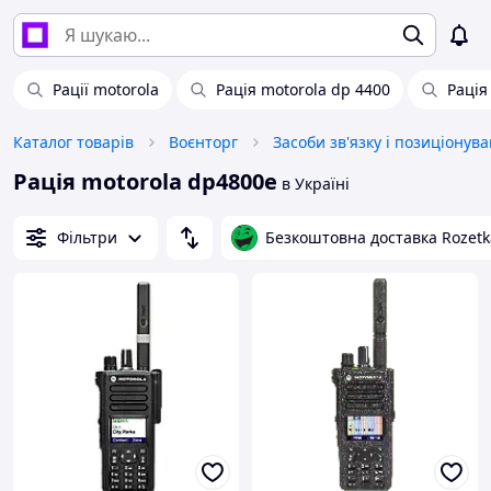
Рації motorola
Рація motorola dp 4400
Рація
Каталог товарів
Воєнторг
Засоби зв'язку і позиціонув
Рація motorola dp4800e
в Україні
Фільтри
Безкоштовна доставка Rozetk