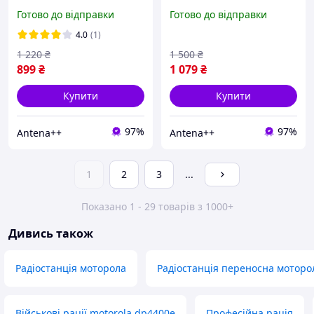
DP4400e/ DP4600/
DP4400e/ DP4600/
Готово до відправки
Готово до відправки
DP4600e/ DP4800/
DP4600e/ DP4800/
DP4800e ємністю 3000мАг
DP4800e з роз'ємом Type-
4.0
(1)
з роз'ємом Type-C
C, ємністю 3200мАг
1 220
₴
1 500
₴
899
₴
1 079
₴
Купити
Купити
97%
97%
Antena++
Antena++
1
2
3
...
Показано 1 - 29 товарів з 1000+
Дивись також
Радіостанція моторола
Радіостанція переносна моторо
Військові рації motorola dp4400e
Професійна рація