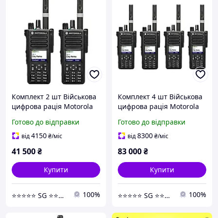
Комплект 2 шт Військова
Комплект 4 шт Військова
цифрова рація Motorola
цифрова рація Motorola
MOTOTRBO DP4800e VHF
MOTOTRBO DP4800e VHF
Готово до відправки
Готово до відправки
136-174 МГц 5 Вт
136-174 МГц 5 Вт
4150
8300
від
₴
/міс
від
₴
/міс
41 500
₴
83 000
₴
Купити
Купити
100%
100%
⭐️⭐️⭐️⭐️⭐️ SG ⭐️⭐️⭐️⭐️⭐️
⭐️⭐️⭐️⭐️⭐️ SG ⭐️⭐️⭐️⭐️⭐️