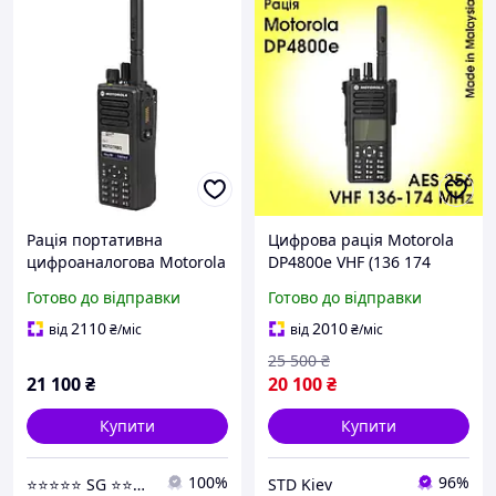
Рація портативна
Цифрова рація Motorola
цифроаналогова Motorola
DP4800e VHF (136 174
DP4800e VHF 136-174 МГц
MHz) MotoTRBO AES256
Готово до відправки
Готово до відправки
5 Вт 1000 каналів
GPS Bluetooth Wi-Fi DMR
водонепроникна
2110
2010
від
₴
/міс
від
₴
/міс
25 500
₴
21 100
₴
20 100
₴
Купити
Купити
100%
96%
⭐️⭐️⭐️⭐️⭐️ SG ⭐️⭐️⭐️⭐️⭐️
STD Kiev