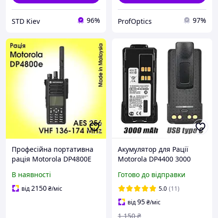
96%
97%
STD Kiev
ProfOptics
Професійна портативна
Акумулятор для Рації
рація Motorola DP4800E
Motorola DP4400 3000
VHF AES 256
mAh з USB-C Батарея на
В наявності
Готово до відправки
Радіостанцію Моторола
DP4800 DP4600 DP4400e
2150
від
₴
/міс
5.0
(11)
95
від
₴
/міс
1 150
₴