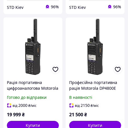
96%
96%
STD Kiev
STD Kiev
Рація портативна
Професійна портативна
цифроаналогова Motorola
рація Motorola DP4800E
DP4800e VHF 136-174 МГц
VHF AES 256
Готово до відправки
В наявності
5 Вт 1000 каналів
водонепроникна
2000
2150
від
₴
/міс
від
₴
/міс
19 999
₴
21 500
₴
Купити
Купити