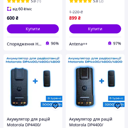
DP4800e ємністю 3000мАг
5.0
(1)
5.0
(2)
(без Type-C)
60
від
₴
/міс
1 220
₴
600
₴
899
₴
Купити
Купити
96%
97%
Спорядження Hazardous
Antena++
Акумулятор для рацій
Акумулятор для рацій
Motorola DP4400/
Motorola DP4400/