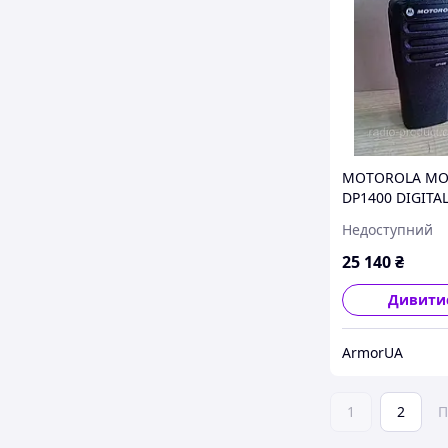
MOTOROLA MO
DP1400 DIGITAL
РАДІОСТАНЦІЯ
Недоступний
armor.prom.ua
25 140
₴
Дивити
ArmorUA
1
2
П