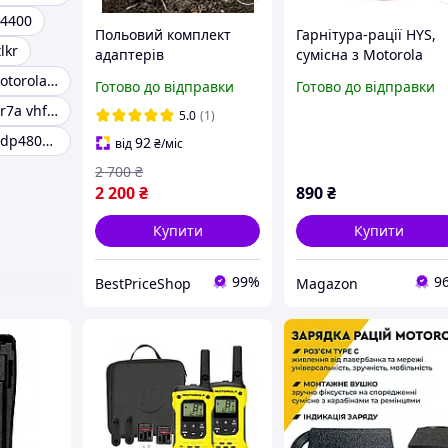
 4400
Польовий комплект
Гарнітура-рації HYS,
lkr
адаптерів
сумісна з Motorola
універсальних для
CP040 DP1400 | для
Радіостанція motorola dp4800e
Готово до відправки
Готово до відправки
рацій Motorola (10 шт),
GP68 GP88 GP300 XT4
Рація motorola r7a vhf nkp
зарядка від павербанка
XT460, з мікрофоном.
5.0
(1)
5В, Type-C кабельне
Рація motorola dp4800e vhf aes-256
92
від
₴
/міс
живлення
2 700
₴
2 200
₴
890
₴
Купити
Купити
99%
9
BestPriceShop
Magazon