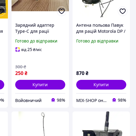
Зарядний адаптер
Антена польова Павук
ля
Type-C для рації
для рацій Motorola DP /
ії
Motorola, Перехідник
R7 з кабелем 5 м та
Готово до відправки
Готово до відправки
для рацій моторола
перехідником Motorola
швидка зарядка
Bolt
25
від
₴
/міс
300
₴
250
₴
870
₴
Купити
Купити
9%
98%
98%
Войовничий
MIX-SHOP онлайн магазин