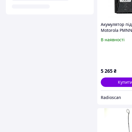
Акумулятор пі
Motorola PMN
для цифрових 
В наявності
Motorola DP14
5 265
₴
Купит
Radioscan