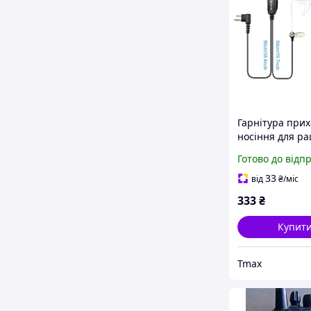
Гарнітура при
носіння для рац
Motorola з роз'
Готово до відп
Pin
33
від
₴
/міс
333
₴
Купит
Tmax