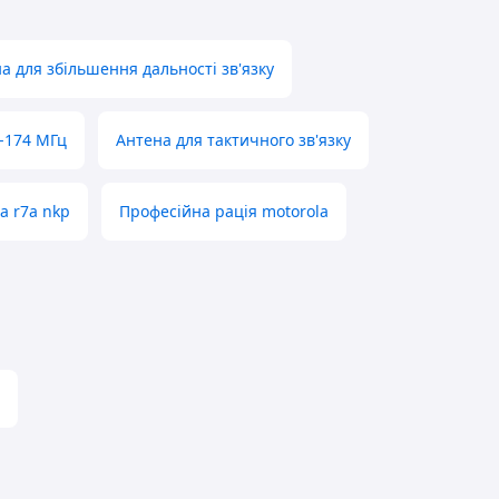
а для збільшення дальності зв'язку
-174 МГц
Антена для тактичного зв'язку
a r7a nkp
Професійна рація motorola