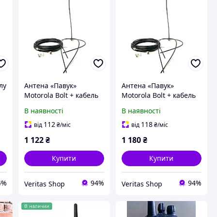
лу
Антена «Павук»
Антена «Павук»
Motorola Bolt + кабель
Motorola Bolt + кабель
15м
20м
В наявності
В наявності
112
118
від
₴
/міс
від
₴
/міс
1 122
₴
1 180
₴
Купити
Купити
4%
94%
94%
Veritas Shop
Veritas Shop