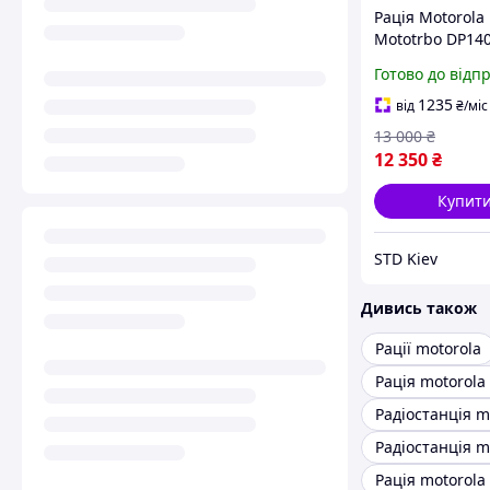
Рація Motorola
Mototrbo DP14
Готово до відп
1235
від
₴
/міс
13 000
₴
12 350
₴
Купит
STD Kiev
Дивись також
Рації motorola
Рація motorola
Рація motorola