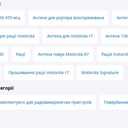
ж
00-470 мгц
Антена для роутера всеспрямована
Антен
ля рації motorola
Антена для motorola r7
Антена 136
00
Рації
Антена павук Motorola R7
Рація motorol
Прошивання рації motorola r7
Motorola Signature
егорії
комплектуючі для радіовимірюючих пристроїв
Повербанки