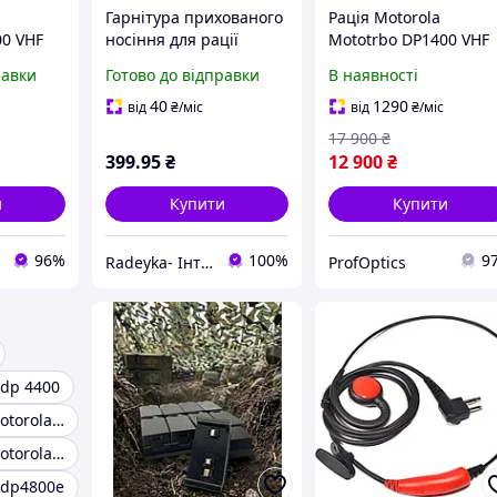
Гарнітура прихованого
Рація Motorola
00 VHF
носіння для рації
Mototrbo DP1400 VHF
Motorola DP1400,
для ЗСУ | Перевірен
равки
Готово до відправки
В наявності
GP2000, HYT та ін. з
перед відправкою
роз'ємом 2 Pin
40
1290
від
₴
/міс
від
₴
/міс
17 900
₴
399
.95
₴
12 900
₴
и
Купити
Купити
96%
100%
9
Radeyka- Інтернет магазин рацій та аксесуарів
ProfOptics
 dp 4400
Радіостанція motorola cp040
Радіостанція motorola dp1400
 dp4800e