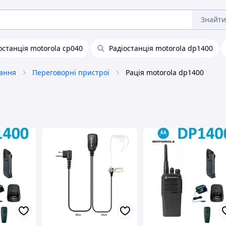
Знайти
останція motorola cp040
Радіостанція motorola dp1400
вання
Переговорні пристрої
Рація motorola dp1400