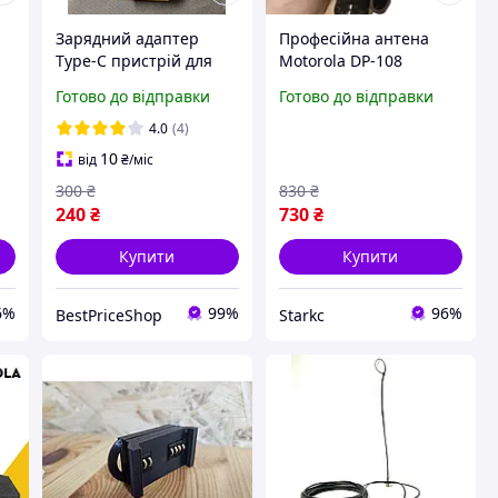
Зарядний адаптер
Професійна антена
Type-C пристрій для
Motorola DP-108
заряджання рації
завдовжки 108 см для
Готово до відправки
Готово до відправки
20
Motorola 3 кольори,
рацій DP1400, DP4400,
перехідник для рацій
DP4800, посилення
4.0
(4)
USB-адаптер
сигналу та стабільний
10
від
₴
/міс
зв'язок
300
₴
830
₴
240
₴
730
₴
Купити
Купити
6%
99%
96%
BestPriceShop
Starkс