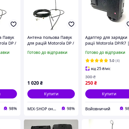
а Павук
Антена польова Павук
Адаптер для зарядки
ola DP /
для рацій Motorola DP /
рації Motorola DP/R7 
0 м та
R7 з кабелем 15 м та
Перехідник швидкої
равки
Готово до відправки
Готово до відправки
Motorola
перехідником Motorola
зарядки 5V 8.4V
Bolt
5.0
(4)
25
від
₴
/міс
300
₴
1 020
₴
250
₴
и
Купити
Купити
98%
98%
9
MIX-SHOP онлайн магазин
Войовничий