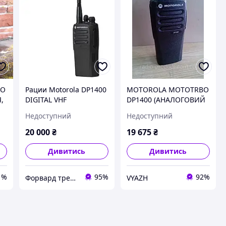
BO
Рации Motorola DP1400
MOTOROLA MOTOTRBO
Я,
DIGITAL VHF
DP1400 (АНАЛОГОВИЙ
te
РЕЖИМ), РАЦІЯ,
Недоступний
Недоступний
РАДІОСТАНЦІЯ UHF
armor.prom.ua
20 000
₴
19 675
₴
Дивитись
Дивитись
1%
95%
92%
Форвард трейдінг груп ТОВ
VYAZH