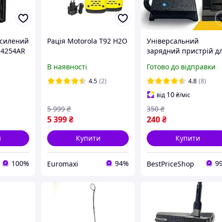
дсилений
Рація Motorola T92 H2O
Універсальний
N4254AR
зарядний пристрій д
рацій
рацій Motorola DP сер
В наявності
Готово до відправки
00
з індикатором рівня
заряду
4.5
(2)
4.8
(8)
10
від
₴
/міс
5 999
₴
350
₴
5 399
₴
240
₴
и
Купити
Купити
100%
94%
9
Euromaxi
BestPriceShop