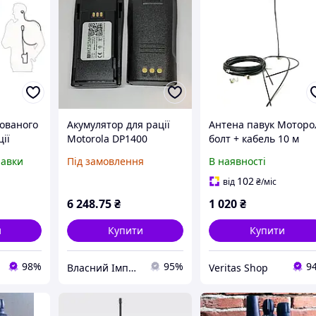
хованого
Акумулятор для рації
Антена павук Моторо
ії
Motorola DP1400
болт + кабель 10 м
ємом 2
PMR4497-26 2600 мАг
равки
Під замовлення
В наявності
батарея для
портативної
102
від
₴
/міс
радіостанції ОРІГІНАЛ
6 248
.75
₴
1 020
₴
AG 1488
и
Купити
Купити
98%
95%
9
Власний Імпорт
Veritas Shop