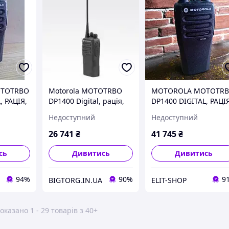
TOTRBO
Motorola MOTOTRBO
MOTOROLA MOTOTR
, РАЦІЯ,
DP1400 Digital, рація,
DP1400 DIGITAL, РАЦІ
 UHF
радіостанція UHF
РАДІОСТАНЦІЯ UHF Eli
Недоступний
Недоступний
shop
26 741
₴
41 745
₴
сь
Дивитись
Дивитись
94%
90%
9
BIGTORG.IN.UA
ELIT-SHOP
оказано 1 - 29 товарів з 40+