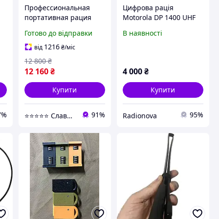
Профессиональная
Цифрова рація
портативная рация
Motorola DP 1400 UHF
ий
Motorola Mototrbo
(Вживана)
Готово до відправки
В наявності
DP1400
1216
від
₴
/міс
12 800
₴
12 160
₴
4 000
₴
Купити
Купити
7%
91%
95%
⭐️⭐️⭐️⭐️⭐️ Слава Героям!
Radionova