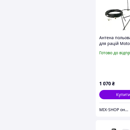
Антена польов
для рацій Motor
R7 з кабелем 2
Готово до відп
перехідником 
Bolt
1 070
₴
Купит
MIX-SHOP онлайн магазин