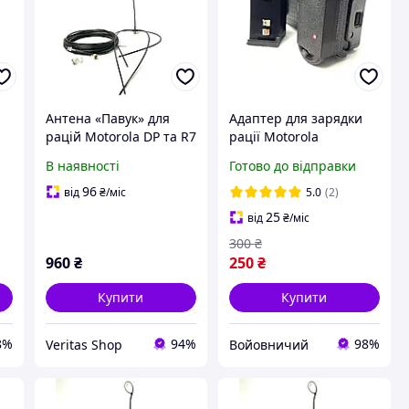
Антена «Павук» для
Адаптер для зарядки
|
рацій Motorola DP та R7
рації Motorola
+ кабель
перехідник для
В наявності
Готово до відправки
заряджання рацій
швидка зарядка
96
від
₴
/міс
5.0
(2)
25
від
₴
/міс
300
₴
960
₴
250
₴
Купити
Купити
8%
94%
98%
Veritas Shop
Войовничий