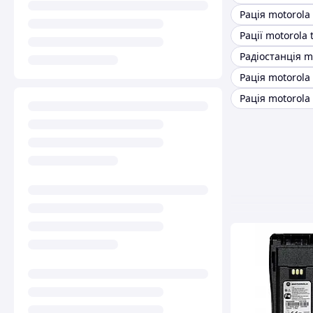
Рація motorola
Рації motorola t