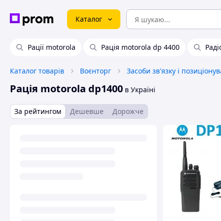
Каталог
Рації motorola
Рація motorola dp 4400
Раді
Каталог товарів
Воєнторг
Засоби зв'язку і позиціону
Рація motorola dp1400
в Україні
За рейтингом
Дешевше
Дорожче