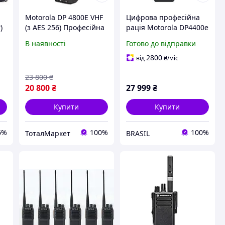
Motorola DP 4800E VHF
Цифрова професійна
)
(з AES 256) Професійна
рація Motorola DP4400е
портативна
VHF пошита AES
В наявності
Готово до відправки
ь
радіостанція
:BRASIL:
2800
від
₴
/міс
23 800
₴
20 800
₴
27 999
₴
Купити
Купити
6%
100%
100%
ТоталМаркет
BRASIL