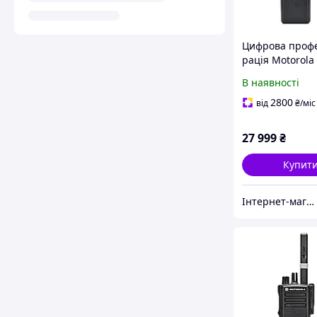
Цифрова проф
рація Motorola
VHF пошита AE
В наявності
2800
від
₴
/міс
27 999
₴
Купит
Інтернет-магазин MEGA TOOLS