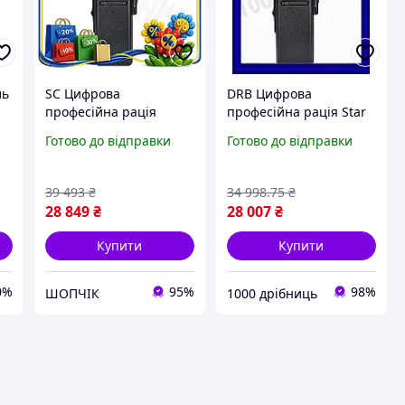
ль
SC Цифрова
DRB Цифрова
професійна рація
професійна рація Star
Updated Form Motorola
Fit Motorola VHF
Готово до відправки
Готово до відправки
VHF для зв'язку у
переносна для зв'язку
складних умовах.
на відстані до 25 км.
CH2_99K
DRB_Q7
39 493
₴
34 998
.75
₴
28 849
₴
28 007
₴
Купити
Купити
0%
95%
98%
ШОПЧІК
1000 дрібниць