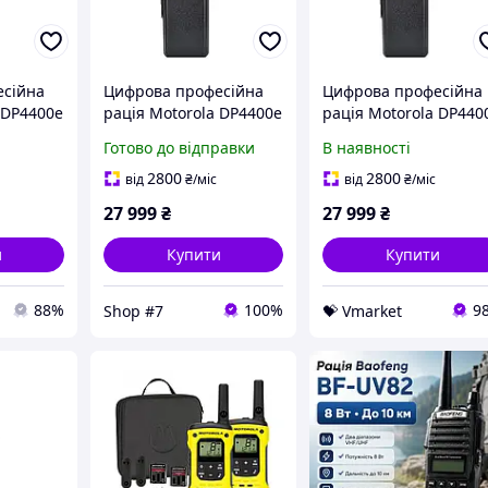
есійна
Цифрова професійна
Цифрова професійна
 DP4400е
рація Motorola DP4400е
рація Motorola DP440
S
VHF пошита AES
VHF пошита AES
Готово до відправки
В наявності
.Shop#7.
Vmarket
2800
2800
від
₴
/міс
від
₴
/міс
27 999
₴
27 999
₴
и
Купити
Купити
88%
100%
9
Shop #7
💝 Vmarket