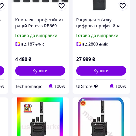
s
Комплект професійних
Рація для зв'язку
рацій Retevis RB669
цифрова професійна
Аг
USB-C (6 штук)
Motorola DP4400 VHF
Готово до відправки
Готово до відправки
Дводіапазонні
AES UDstore -store-with-
PMR/Freenet + 6
good-prices-
187
2800
від
₴
/міс
від
₴
/міс
гарнітур (Повний
фарш)
4 480
₴
27 999
₴
Купити
Купити
0%
100%
100%
Technomagic
UDstore 💝