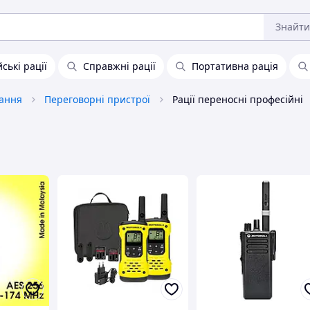
Знайти
ські рації
Справжні рації
Портативна рація
вання
Переговорні пристрої
Рації переносні професійні