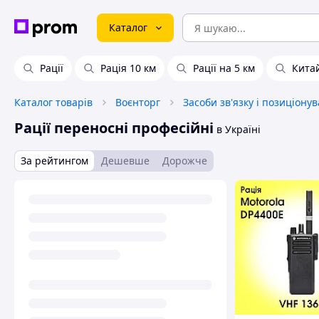
Каталог
Рації
Рація 10 км
Рації на 5 км
Китай
Каталог товарів
Воєнторг
Засоби зв'язку і позиціону
Рації переносні професійні
в Україні
За рейтингом
Дешевше
Дорожче