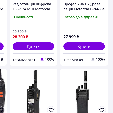
Радіостанція цифрова
Професійна цифрова
0е
136-174 МГц Motorola
рація Motorola DP4400е
R7a VHF NKP PRA302C (з
VHF для надійного
В наявності
Готово до відправки
AES 256)
захищеного зв'язку з
підтримкою
шифрування AES
29 300
₴
28 300
₴
27 999
₴
Купити
Купити
3%
100%
100%
ТоталМаркет
TimeMarket