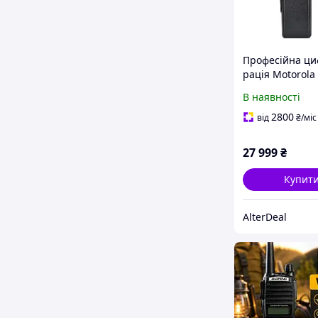
Професійна ц
рація Motorola
VHF з алгорит
В наявності
AlterDeal -thrill
unlimited-choic
2800
від
₴
/міс
27 999
₴
Купит
AlterDeal