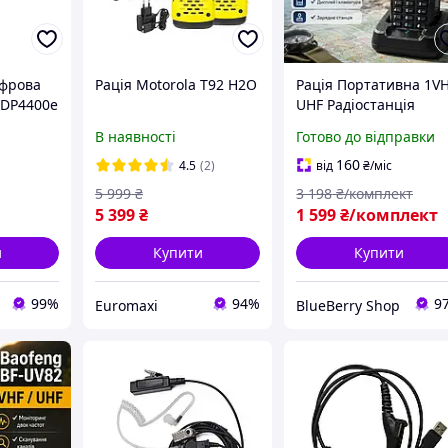
ифрова
Рація Motorola T92 H2O
Рація Портативна 1V
 DP4400е
UHF Радіостанція
мом AES
Двохдіапазонна для
В наявності
Готово до відправки
ing-
військових 8 Вт До 10
e-
км рація для туризму 
160
4.5
(2)
від
₴
/міс
Зарядною Станцією
5 999
₴
3 198
₴/комплект
5 399
₴
1 599
₴/комплект
и
Купити
Купити
99%
94%
9
Euromaxi
BlueBerry Shop