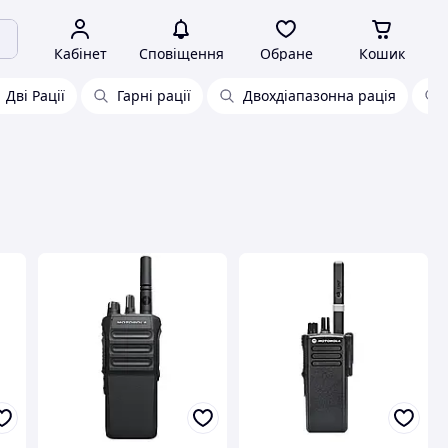
Кабінет
Сповіщення
Обране
Кошик
Дві Рації
Гарні рації
Двохдіапазонна рація