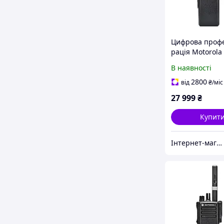
Цифрова проф
рація Motorola
VHF пошита AE
В наявності
2800
від
₴
/міс
27 999
₴
Купит
Інтернет-магазин Min Price