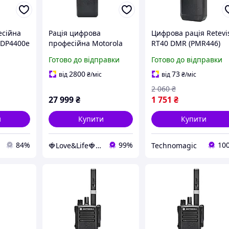
есійна
Рація цифрова
Цифрова рація Retevi
 DP4400е
професійна Motorola
RT40 DMR (PMR446)
S
DP4400е із
Безліцензійна 2000 м
Готово до відправки
Готово до відправки
шифруванням AES VHF
48 каналів
Love&Life -online-
Професійний зв'язок
2800
73
від
₴
/міс
від
₴
/міс
multimarket-
2 060
₴
27 999
₴
1 751
₴
и
Купити
Купити
84%
99%
10
🍓Love&Life🍓: Світ Здоров'я 💋
Technomagic