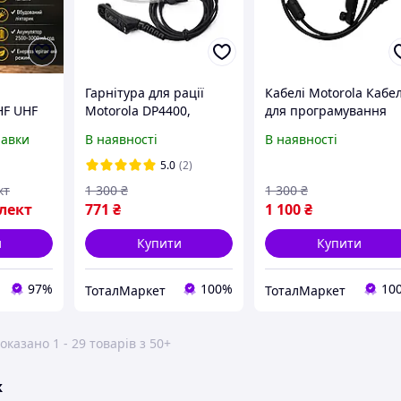
Гарнітура для рації
Кабелі Motorola Кабе
HF UHF
Motorola DP4400,
для програмування
м
DP4600 DP4800
DP44 та DP48 серій
равки
В наявності
В наявності
Вт
а рація
5.0
(2)
кт
1 300
₴
1 300
₴
з
лект
771
₴
1 100
₴
нцією
и
Купити
Купити
97%
100%
10
ТоталМаркет
ТоталМаркет
оказано 1 - 29 товарів з 50+
ж