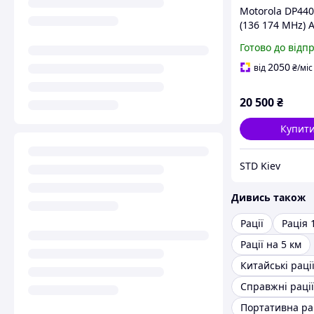
Motorola DP440
(136 174 MHz) 
професійна ци
Готово до відп
рація Bluetooth
GPS
2050
від
₴
/міс
20 500
₴
Купит
STD Kiev
Дивись також
Рації
Рація 
Рації на 5 км
Китайські раці
Справжні рації
Портативна ра