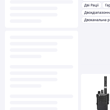
Дві Рації
Га
Двохдіапазонн
Двоканальна р