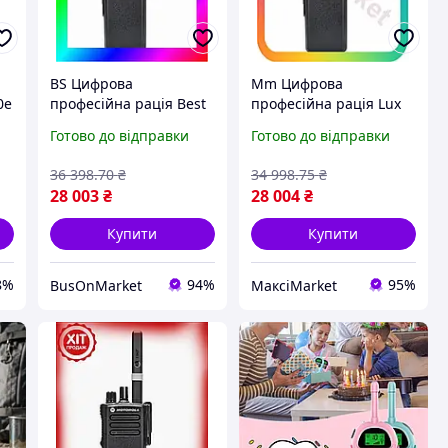
BS Цифрова
Mm Цифрова
0е
професійна рація Best
професійна рація Lux
Mix Motorola DP4400е
Ver Motorola VHF
Готово до відправки
Готово до відправки
VHF пошита AES
переносна
BAS77/N
радіостанція з
36 398
.70
₴
34 998
.75
₴
шумоподавленням для
28 003
₴
28 004
₴
зв'язку Maxi7\Q
Купити
Купити
8%
94%
95%
BusOnMarket
МаксіMarket