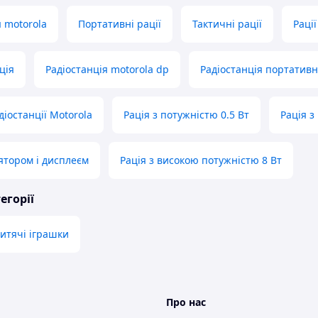
 motorola
Портативні рації
Тактичні рації
Рації
ція
Радіостанція motorola dp
Радіостанція портативн
іостанції Motorola
Рація з потужністю 0.5 Вт
Рація з
лятором і дисплеєм
Рація з високою потужністю 8 Вт
егорії
дитячі іграшки
Про нас