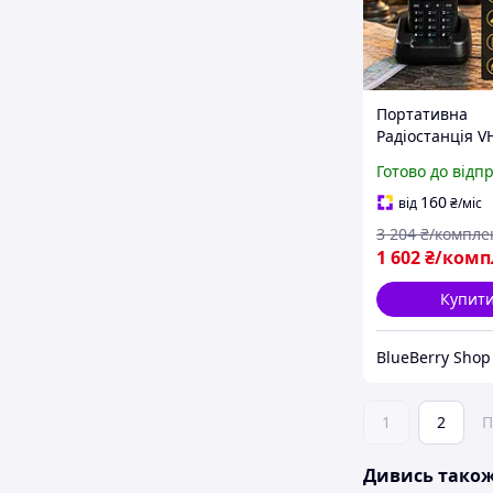
Портативна
Радіостанція V
рація з велики
Готово до відп
радіусом дії 8 
Двохдіапазонн
160
від
₴
/міс
До 10 км З
3 204
₴/компле
Акумулятором 
1 602
₴/комп
Зарядною Ста
Купит
BlueBerry Shop
1
2
П
Дивись тако