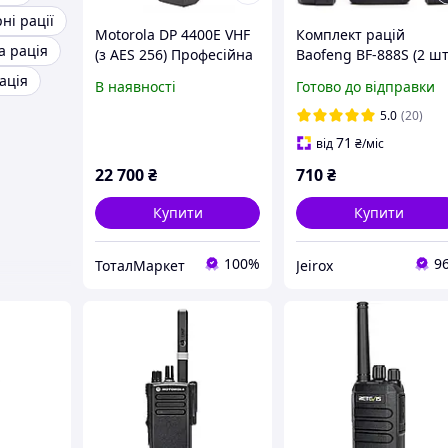
рні рації
Motorola DP 4400E VHF
Комплект рацій
а рація
(з AES 256) Професійна
Baofeng BF-888S (2 шт
портативна
/ Потужні 5W
ація
В наявності
Готово до відправки
радіостанція
радіостанції / Відстан
10 км / Професійні 16
5.0
(20)
каналів
71
від
₴
/міс
22 700
₴
710
₴
Купити
Купити
100%
9
ТоталМаркет
Jeirox