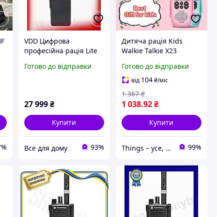
HF
VDD Цифрова
Дитяча рація Kids
професійна рація Lite
Walkie Talkie X23
Pro Motorola VHF
Готово до відправки
Готово до відправки
переносна для зв'язку
Із
на відстані до 25 км.
104
від
₴
/міс
VDD11-S
1 367
₴
27 999
₴
1 038
.92
₴
Купити
Купити
7%
93%
99%
Все для дому
Things – усе, що потрібно, під рукою