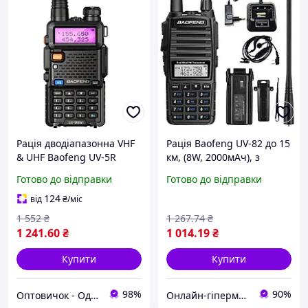
Рація дводіапазонна VHF
Рація Baofeng UV-82 до 15
& UHF Baofeng UV-5R
км, (8W, 2000мАч), з
Чорний Хіт продажу!
гарнітурою / Портативна
Готово до відправки
Готово до відправки
цифрова радіостанція для
військових
124
від
₴
/міс
1 552
₴
1 267
.74
₴
1 241
.60
₴
1 014
.19
₴
Купити
Купити
98%
90%
Оптовичок - Одеса
Онлайн-гіпермаркет GIDRA