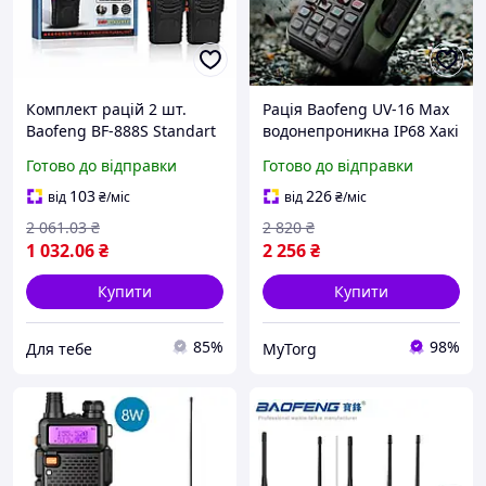
Комплект рацій 2 шт.
Рація Baofeng UV-16 Max
Baofeng BF-888S Standart
водонепроникна IP68 Хакі
26X-311 Переносні рації
Готово до відправки
Готово до відправки
для активного
відпочинку, охоронних
103
226
від
₴
/міс
від
₴
/міс
служб та туризму
2 061
.03
₴
2 820
₴
1 032
.06
₴
2 256
₴
Купити
Купити
85%
98%
Для тебе
MyTorg