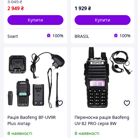
3 049
₴
2 949
₴
1 929
₴
Купити
Купити
100%
100%
Svart
BRASIL
Рація Baofeng BF-UV9R
Переносна рація Baofeng
Plus ліхтар
UV-82 PRO серія 8W
посилена VHF/UHF, 10км,
В наявності
В наявності
ліхтар, 2 PTT, гарнітура