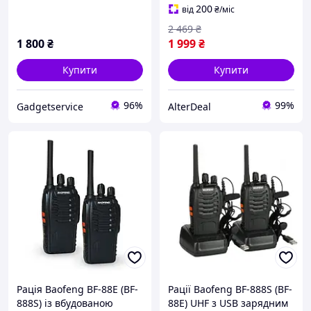
AlterDeal -thrilling-
200
від
₴
/міс
unlimited-choice-
2 469
₴
1 800
₴
1 999
₴
Купити
Купити
96%
99%
Gadgetservice
AlterDeal
Рація Baofeng BF-88E (BF-
Рації Baofeng BF-888S (BF-
888S) із вбудованою
88E) UHF з USB зарядним