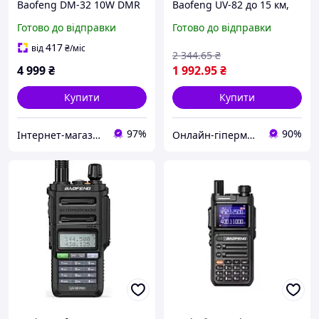
Baofeng DM-32 10W DMR
Baofeng UV-82 до 15 км,
Walkie Talkie
(8W, 2000мАч), з
Готово до відправки
Готово до відправки
гарнітурою / Портативна
цифрова радіостанція для
417
від
₴
/міс
2 344
.65
₴
військових
4 999
₴
1 992
.95
₴
Купити
Купити
97%
90%
Інтернет-магазин Ітакшоп
Онлайн-гіпермаркет GIDRA