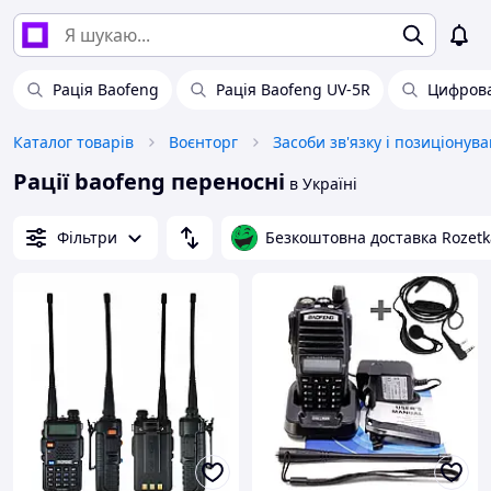
Рація Baofeng
Рація Baofeng UV-5R
Цифрова
Каталог товарів
Воєнторг
Засоби зв'язку і позиціонув
Рації baofeng переносні
в Україні
Фільтри
Безкоштовна доставка Rozetk