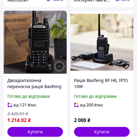
Двохдіапазонна
Рація Baofeng BF H6, IP55
переносна рація Baofeng
10W
26X-312 (VHF/UHF, FM) з
Готово до відправки
Готово до відправки
док-станцією для
заряджання
121
200
від
₴
/міс
від
₴
/міс
2 425
.01
₴
1 214
.02
₴
2 000
₴
Купити
Купити