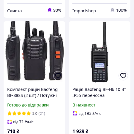
90%
100%
Сливка
Importshop
Комплект рацій Baofeng
Рація Baofeng BF-H6 10 Вт
BF-888S (2 шт) / Потужні
IP55 переносна
5W радіостанції /
радіостанція Чорний
Готово до відправки
В наявності
Відстань 10 км /
Професійні 16 каналів
193
5.0
(21)
від
₴
/міс
71
від
₴
/міс
710
₴
1 929
₴