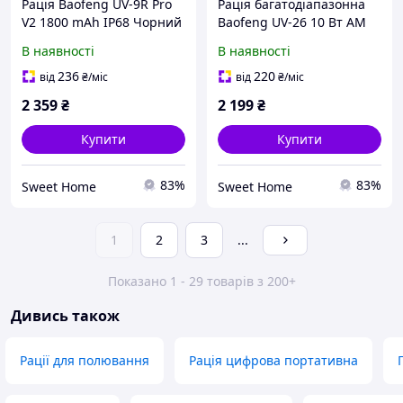
Рація Baofeng UV-9R Pro
Рація багатодіапазонна
V2 1800 mAh IP68 Чорний
Baofeng UV-26 10 Вт AM
FM Чорний
В наявності
В наявності
236
220
від
₴
/міс
від
₴
/міс
2 359
₴
2 199
₴
Купити
Купити
83%
83%
Sweet Home
Sweet Home
1
2
3
...
Показано 1 - 29 товарів з 200+
Дивись також
Рації для полювання
Рація цифрова портативна