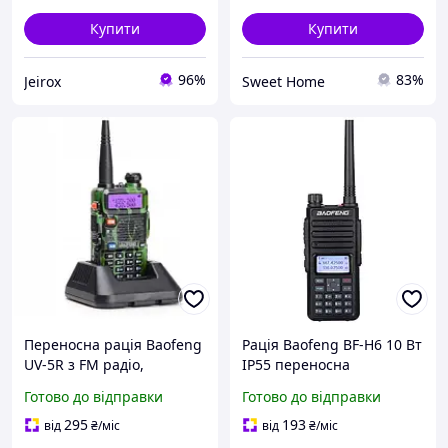
Купити
Купити
96%
83%
Jeirox
Sweet Home
Переносна рація Baofeng
Рація Baofeng BF-H6 10 Вт
UV-5R з FM радіо,
IP55 переносна
ліхтарем, камуфляжний
радіостанція Чорний
Готово до відправки
Готово до відправки
корпус /Svart/ -stunning-
:BRASIL:
products-for-life-
295
193
від
₴
/міс
від
₴
/міс