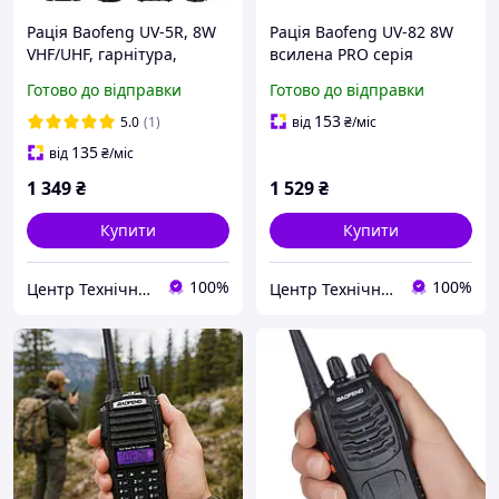
Рація Baofeng UV-5R, 8W
Рація Baofeng UV-82 8W
VHF/UHF, гарнітура,
всилена PRO серія
ліхтарик, SOS кнопка,
VHF/UHF, ліхтар, 2xPT
Готово до відправки
Готово до відправки
дальність до 8 км,
кнопка, гарнітура,
ОРИГИНАЛ
дальність 10км,
153
5.0
(1)
від
₴
/міс
ОРИГИНАЛ
135
від
₴
/міс
1 349
₴
1 529
₴
Купити
Купити
100%
100%
Центр Технічної Безпеки
Центр Технічної Безпеки