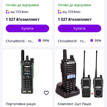
антеною, комплект 2 шт.
+ Type-C АКБ, комплект 2
Готово до відправки
Готово до відправки
шт.
103
103
від
₴
/міс
від
₴
/міс
1 027
₴/комплект
1 027
₴/комплект
Купити
Купити
99%
99%
ChinaWorld - товари високої якості!
ChinaWorld - товари високої якості!
Портативна рація
Комплект 2шт Рація