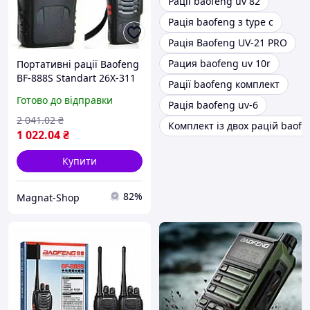
Рації baofeng uv 82
Рація baofeng з type c
Рація Baofeng UV-21 PRO
Рация baofeng uv 10r
Портативні рації Baofeng
BF-888S Standart 26X-311
Рації baofeng комплект
(Комплект 2 шт.)
Готово до відправки
Рація baofeng uv-6
Переносні радіостанції
для риболовлі,
2 041
.02
₴
Комплект із двох рацій baofe
будівництва та роботи
1 022
.04
₴
Купити
82%
Magnat-Shop