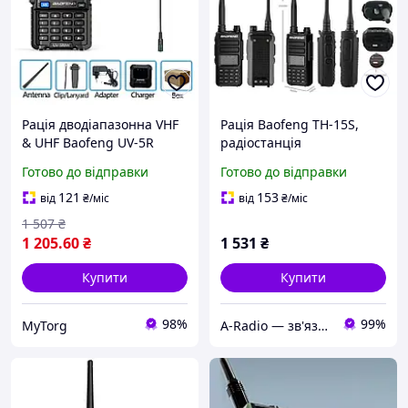
Рація дводіапазонна VHF
Рація Baofeng TH-15S,
& UHF Baofeng UV-5R
радіостанція
Чорний
дводіапазонна
Готово до відправки
Готово до відправки
121
153
від
₴
/міс
від
₴
/міс
1 507
₴
1 205
.60
₴
1 531
₴
Купити
Купити
98%
99%
MyTorg
A-Radio — зв'язок, радіо, електроніка