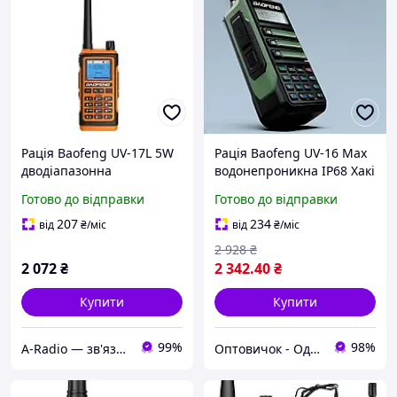
Рація Baofeng UV-17L 5W
Рація Baofeng UV-16 Max
дводіапазонна
водонепроникна IP68 Хакі
Хіт продажу!
Готово до відправки
Готово до відправки
207
234
від
₴
/міс
від
₴
/міс
2 928
₴
2 072
₴
2 342
.40
₴
Купити
Купити
99%
98%
A-Radio — зв'язок, радіо, електроніка
Оптовичок - Одеса