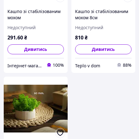
Кашпо зі стабілізованим
Кашпо зі стабілізованим
мохом
мохом 8см
Недоступний
Недоступний
291
.60
₴
810
₴
Дивитись
Дивитись
100%
88%
Інтернет-магазин ProFurnitura
Teplo v dom