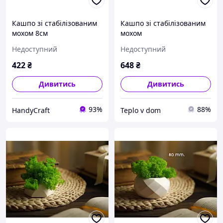
Кашпо зі стабілізованим
Кашпо зі стабілізованим
мохом 8см
мохом
Недоступний
Недоступний
422
₴
648
₴
Дивитись
Дивитись
93%
88%
HandyCraft
Teplo v dom