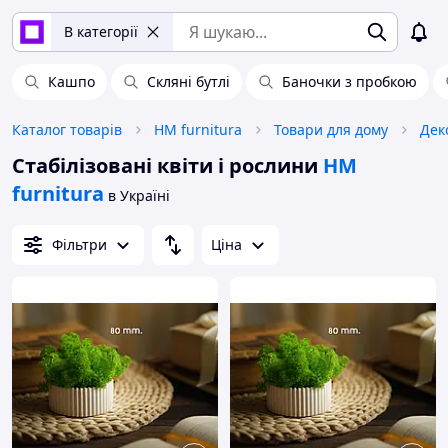
В категорії
Кашпо
Скляні бутлі
Баночки з пробкою
Каталог товарів
HM furnitura
Товари для дому
Дек
Стабілізовані квіти і рослини
HM
furnitura
в Україні
Фільтри
Ціна