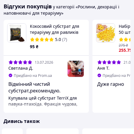
Відгуки покупців
у категорії «Рослини, декорації і
наповнювачі для тераріуму»
Кокосовий субстрат для
Набір м
тераріуму для равликів
50 шт,
Ахатин, рептилій, амфібій,
для тво
5.0
(7)
павуків, змій TerriX кокос
виробі
275
₴
95
₴
промитий 2 л
255
.75
13.07.2026
21.06
Светлана Д.
Аня Т.
+
2
Придбано на Prom.ua
Придбано на Pro
Відмінний чистий
Дуже гарно
субстрат,рекомендую.
Купувала цей субстрат TerriX для
павука-птахоїда. Фракція чудова,
сміття чи стороннього запаху
немає. Величезний плюс, що він
Дивись також
уже готовий до використання і
промитий — це сильно економить
час при облаштуванні тераріуму.