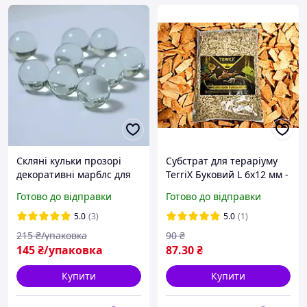
Скляні кульки прозорі
Субстрат для тераріуму
декоративні марблс для
TerriX Буковий L 6х12 мм -
акваріума, декору,
2 л
Готово до відправки
Готово до відправки
басейну, флористики, ваз,
ландшафтного дизайну
5.0
(3)
5.0
(1)
215
₴/упаковка
90
₴
145
₴/упаковка
87
.30
₴
Купити
Купити