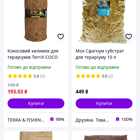
Кокосовий килимок для
Мох Сфагнум субстрат
тераріумів TerriX COCO
для тераріуму 10 л
MAT 80x30 см
Готово до відправки
Готово до відправки
5.0
(5)
5.0
(2)
199
₴
193
.03
₴
449
₴
Купити
Купити
98%
100%
TERRA & FISHING SHOP
Друзяка. Товари для Ваших улюбленців