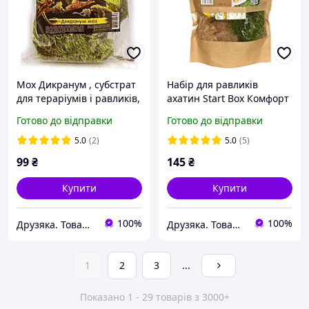
Мох Дикранум , субстрат
Набір для равликів
для тераріумів і равликів,
ахатин Start Box Комфорт
2 л
(1,5 л)
Готово до відправки
Готово до відправки
5.0
(2)
5.0
(5)
99
₴
145
₴
Купити
Купити
100%
100%
Друзяка. Товари для Ваших улюбленців
Друзяка. Товари для Ваших улюбленців
1
2
3
...
Показано 1 - 29 товарів з 3000+