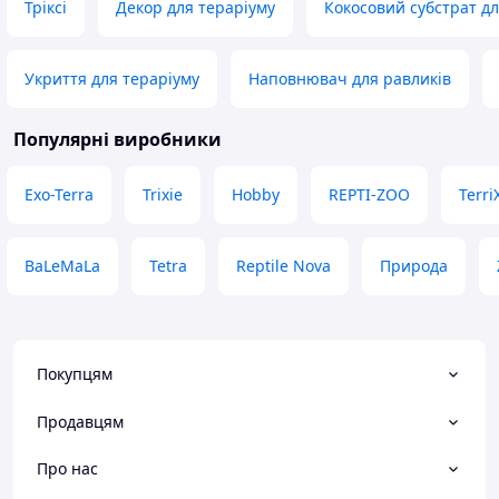
Тріксі
Декор для тераріуму
Кокосовий субстрат дл
Вологість тримає як треба, пухкий.
За таку ціну — просто знахідка,
обов'язково братиму ще.
Укриття для тераріуму
Наповнювач для равликів
Переваги
Не треба витрачати час на
Популярні виробники
підготовку
Недоліки
Немає
Exo-Terra
Trixie
Hobby
REPTI-ZOO
Terri
BaLeMaLa
Tetra
Reptile Nova
Природа
Покупцям
Продавцям
Про нас