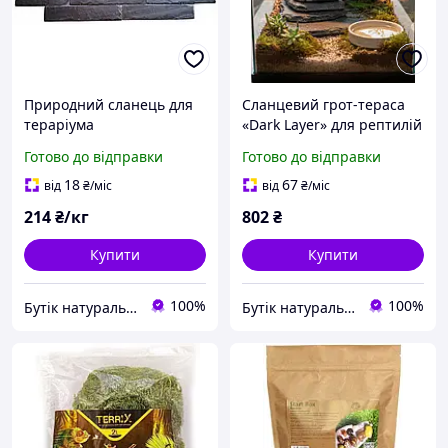
Природний сланець для
Сланцевий грот-тераса
тераріума
«Dark Layer» для рептилій
та амфібій
Готово до відправки
Готово до відправки
18
67
від
₴
/міс
від
₴
/міс
214
₴/кг
802
₴
Купити
Купити
100%
100%
Бутік натурального сланцю. Виробник сланцевого посуду в Україні
Бутік натурального сланцю. Виробник сланцевого посуду в Україні