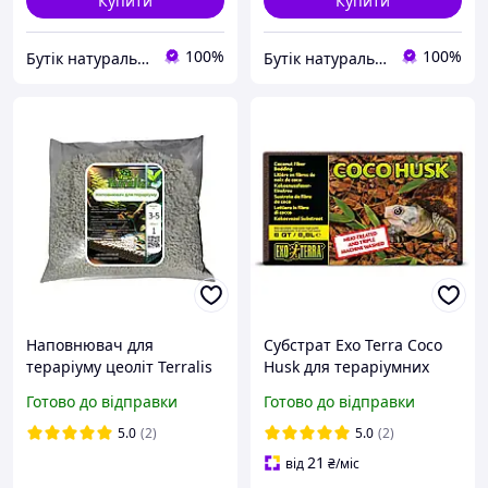
Купити
Купити
100%
100%
Бутік натурального сланцю. Виробник сланцевого посуду в Україні
Бутік натурального сланцю. Виробник сланцевого посуду в Україні
Наповнювач для
Субстрат Exo Terra Coco
тераріуму цеоліт Terralis
Husk для тераріумних
1 л фракція 3-5 мм
тварин, 7 л
Готово до відправки
Готово до відправки
5.0
(2)
5.0
(2)
21
від
₴
/міс