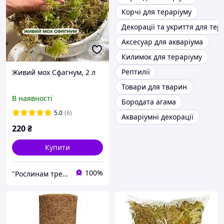
Корчі для тераріуму
Декорації та укриття для тер
Аксесуар для акваріума
Килимок для тераріуму
Рептилії
Живий мох Сфагнум, 2 л
Товари для тварин
В наявності
Бородата агама
5.0
(6)
Акваріумні декорації
220
₴
Купити
100%
"Рослинам треба"