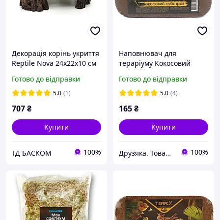
Декорація корінь укриття
Наповнювач для
Reptile Nova 24x22x10 см
тераріуму Кокосовий
субстрат, 7 л
Готово до відправки
Готово до відправки
5.0
(1)
5.0
(4)
707
₴
165
₴
Купити
Купити
100%
100%
ТД БАСКОМ
Друзяка. Товари для Ваших улюбленців