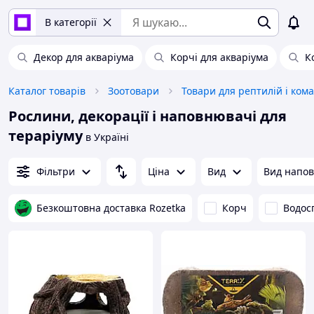
В категорії
Декор для акваріума
Корчі для акваріума
К
Каталог товарів
Зоотовари
Товари для рептилій і кома
Рослини, декорації і наповнювачі для
тераріуму
в Україні
Фільтри
Ціна
Вид
Вид напо
Безкоштовна доставка Rozetka
Корч
Водос