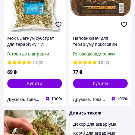
Мох Сфагнум субстрат
Наповнювач для
для тераріуму 1 л
тераріуму Кокосовий
субстрат, 2,8 л
Готово до відправки
Готово до відправки
5.0
(5)
5.0
(2)
69
₴
77
₴
Купити
Купити
100%
100%
Друзяка. Товари для Ваших улюбленців
Друзяка. Товари для Ваших улюбленців
Дивись також
Декор для акваріума
Корчі для акваріума