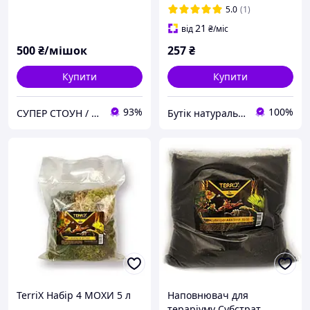
5.0
(1)
21
від
₴
/міс
500
₴/мішок
257
₴
Купити
Купити
93%
100%
СУПЕР СТОУН / ПРОИЗВОДИТЕЛЬ КРАШЕНЫХ - EKO DEKOR DNIPRO
Бутік натурального сланцю. Виробник сланцевого посуду в Україні
TerriX Набір 4 МОХИ 5 л
Наповнювач для
тераріуму Субстрат