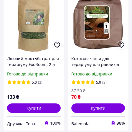
Лісовий мох субстрат для
Кокосові чіпси для
тераріуму ExoRoom, 2 л
тераріуму для равликів
Ахатин, рептилій, жаб,
Готово до відправки
Готово до відправки
павуків, тарганів, змій
Terralis 1л
5.0
(2)
5.0
(3)
87
.50
₴
133
₴
70
₴
Купити
Купити
100%
98%
Друзяка. Товари для Ваших улюбленців
Balemala