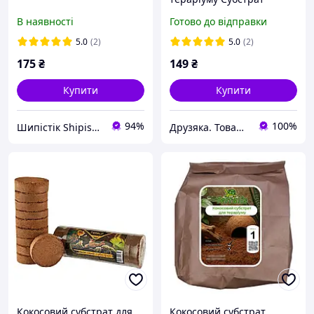
ахатина 50/50 (кокос/
В наявності
Готово до відправки
торф), 5 л
5.0
(2)
5.0
(2)
175
₴
149
₴
Купити
Купити
94%
100%
Шипістік Shipistik
Друзяка. Товари для Ваших улюбленців
Кокосовий субстрат для
Кокосовий субстрат