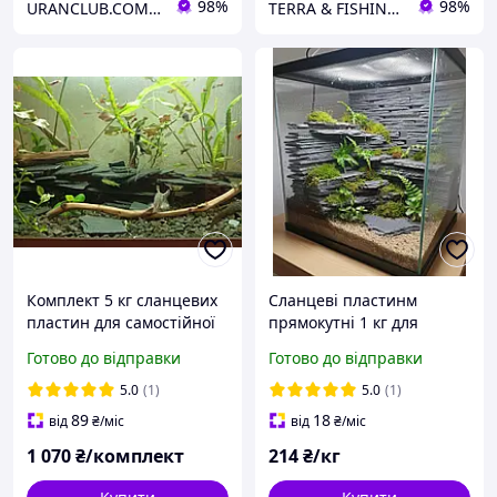
98%
98%
URANCLUB.COM.UA
TERRA & FISHING SHOP
Комплект 5 кг сланцевих
Сланцеві пластинм
пластин для самостійної
прямокутні 1 кг для
інсталяції (Акваріум/
самостійної інсталяції
Готово до відправки
Готово до відправки
Тераріум)
(Акваріум/Тераріум)
5.0
(1)
5.0
(1)
89
18
від
₴
/міс
від
₴
/міс
1 070
₴/комплект
214
₴/кг