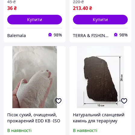
45
₴
220
₴
36
₴
213
.40
₴
Купити
Купити
98%
98%
Balemala
TERRA & FISHING SHOP
Пісок сухий, очищений,
Натуральний сланцевий
прожарений EDD КВ -ISO
камінь для тераріуму
, 1 мешок
(14/2)
В наявності
В наявності