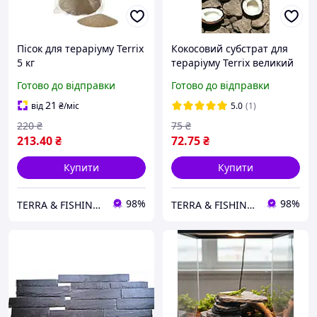
Пісок для тераріуму Terrix
Кокосовий субстрат для
5 кг
тераріуму Terrix великий
2 л
Готово до відправки
Готово до відправки
21
від
₴
/міс
5.0
(1)
220
₴
75
₴
213
.40
₴
72
.75
₴
Купити
Купити
98%
98%
TERRA & FISHING SHOP
TERRA & FISHING SHOP