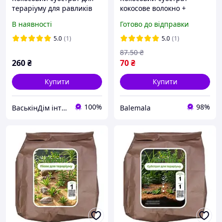
тераріуму для равликів
кокосове волокно +
Ахатин, рептилій,
кокосові чіпси для
В наявності
Готово до відправки
амфібій, павуків, змій
тераріуму Terralis 1л
TerriX кокос пресований
5.0
(1)
5.0
(1)
10х0,9 л
87
.50
₴
260
₴
70
₴
Купити
Купити
100%
98%
ВаськінДім інтернет- зоомагазин
Balemala