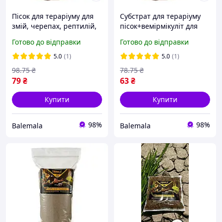
Пісок для тераріуму для
Субстрат для тераріуму
змій, черепах, рептилій,
пісок+вемірмікуліт для
комах та птахів, для
рептилій, змій,
Готово до відправки
Готово до відправки
кладки яєць Terralis 1л
скорпіонів, павуків,
черепах 1мм Terralis 1л
5.0
(1)
5.0
(1)
98
.75
₴
78
.75
₴
79
₴
63
₴
Купити
Купити
98%
98%
Balemala
Balemala