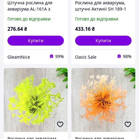
Штучна рослина для
Рослина для акваріума,
акваріума AL-161A з
штучні Актинії SH 189-1
висотою 30 см
Готово до відправки
Готово до відправки
276
.64
₴
433
.16
₴
Купити
Купити
99%
98%
GleamNice
Oasis Sale
Рослина для акваріума,
Рослина для акваріума,