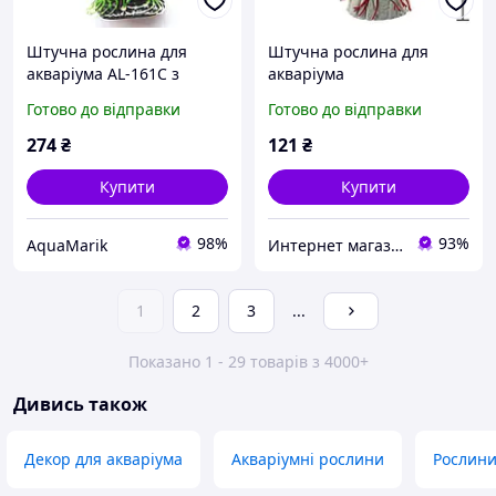
Штучна рослина для
Штучна рослина для
акваріума AL-161C з
акваріума
висотою 30 см
Готово до відправки
Готово до відправки
274
₴
121
₴
Купити
Купити
98%
93%
AquaMarik
Интернет магазин сувениров Старик Хоттабыч
1
2
3
...
Показано 1 - 29 товарів з 4000+
Дивись також
Декор для акваріума
Акваріумні рослини
Рослини