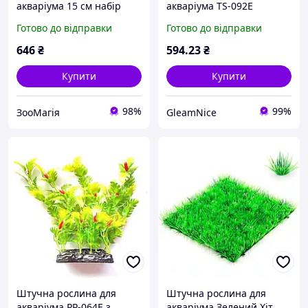
акваріума 15 см набір
акваріума TS-092E
No1/5шт/ 093
Готово до відправки
Готово до відправки
646
₴
594
.23
₴
Купити
Купити
98%
99%
ЗооМагія
GleamNice
Штучна рослина для
Штучна рослина для
акваріума PP-064E з
акваріума Зелений Хіт