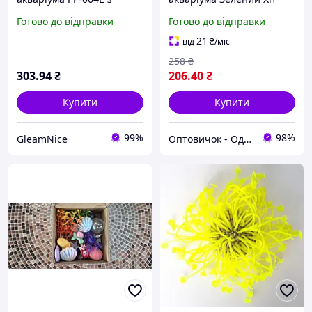
висотою 30 см
продажу!
Готово до відправки
Готово до відправки
21
від
₴
/міс
258
₴
303
.94
₴
206
.40
₴
Купити
Купити
99%
98%
GleamNice
Оптовичок - Одеса