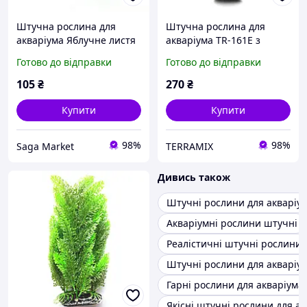
Штучна рослина для
Штучна рослина для
акваріума Яблучне листя
акваріума TR-161E з
на коряжці
висотою 30 см
Готово до відправки
Готово до відправки
105
₴
270
₴
Купити
Купити
98%
98%
Saga Market
TERRAMIX
Дивись також
Штучні рослини для акваріу
Акваріумні рослини штучні
Реалістичні штучні рослини 
Штучні рослини для акваріум
Гарні рослини для акваріума
Якісні штучні рослини для а