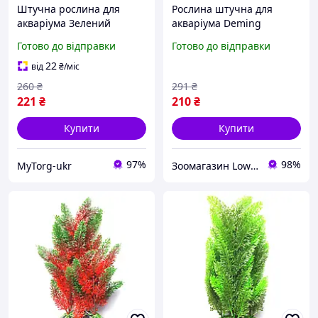
Штучна рослина для
Рослина штучна для
акваріума Зелений
акваріума Deming
Апоногетон
Готово до відправки
Готово до відправки
мадагаскарський 14 х 4.5
см (2700000018705)
22
від
₴
/міс
260
₴
291
₴
221
₴
210
₴
Купити
Купити
97%
98%
MyTorg-ukr
Зоомагазин LowCost