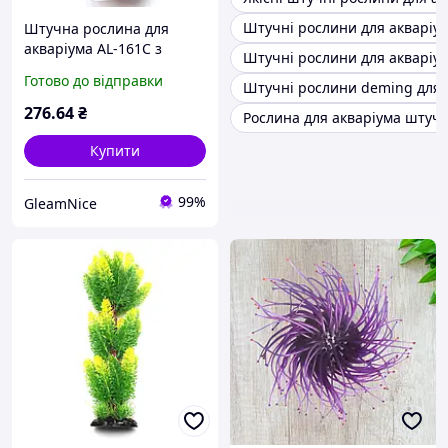
Штучні рослини для акваріум
Штучна рослина для
акваріума AL-161C з
Штучні рослини для акваріум
висотою 30 см
Готово до відправки
Штучні рослини deming для 
276
.64
₴
Рослина для акваріума штуч
Купити
99%
GleamNice