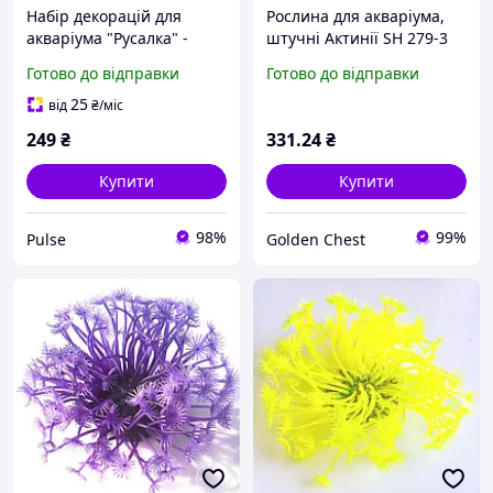
Набір декорацій для
Рослина для акваріума,
акваріума "Русалка" -
штучні Актинії SH 279-3
штучні рослини, мушлі,
Готово до відправки
Готово до відправки
корали
25
від
₴
/міс
249
₴
331
.24
₴
Купити
Купити
98%
99%
Pulse
Golden Chest