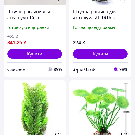
Штучні рослини для
Штучна рослина для
акваріума 10 шт.
акваріума AL-161A з
Прикраси для акваріума
висотою 30 см
Готово до відправки
Готово до відправки
455
₴
341
.25
₴
274
₴
Купити
Купити
89%
98%
v-sezone
AquaMarik