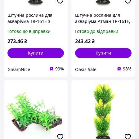
Штучна рослина для
Штучна рослина для
акваріума TR-161E з
акваріума Атман TR-161E,
висотою 30 см
35 см
Готово до відправки
Готово до відправки
273
.46
₴
243
.42
₴
Купити
Купити
99%
98%
GleamNice
Oasis Sale