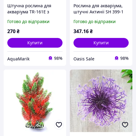
Штучна рослина для
Рослина для акваріума,
акваріума TR-161E з
штучні Актинії SH 399-1
висотою 35см
Готово до відправки
Готово до відправки
270
₴
347
.16
₴
Купити
Купити
98%
98%
AquaMarik
Oasis Sale