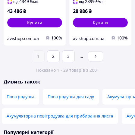
4349
2899
від
₴
/міс
від
₴
/міс
43 486
₴
28 986
₴
Купити
Купити
100%
100%
avishop.com.ua
avishop.com.ua
1
2
3
...
Показано 1 - 29 товарів з 200+
Дивись також
Повітродувка
Повітродувка для саду
Акумуляторн
Акумуляторна повітродувка для прибирання листя
Аку
Популярні категорії