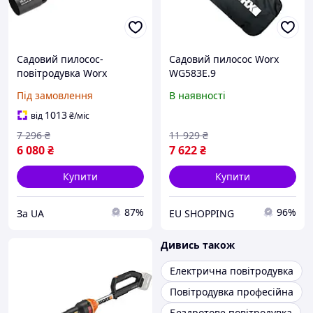
Садовий пилосос-
Садовий пилосос Worx
повітродувка Worx
WG583E.9
WG543E.9
Під замовлення
В наявності
1013
від
₴
/міс
7 296
₴
11 929
₴
6 080
₴
7 622
₴
Купити
Купити
87%
96%
За UA
EU SHOPPING
Дивись також
Електрична повітродувка
Повітродувка професійна
Бездротове повітродувка