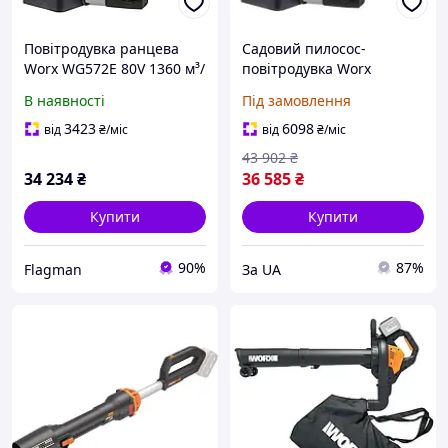
Повітродувка ранцева
Садовий пилосос-
Worx WG572E 80V 1360 м³/
повітродувка Worx
год 240 км/год
WG572E
В наявності
Під замовлення
3423
6098
від
₴
/міс
від
₴
/міс
43 902
₴
34 234
₴
36 585
₴
Купити
Купити
90%
87%
Flagman
За UA