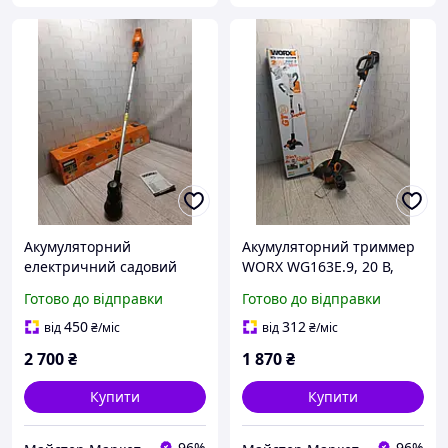
Акумуляторний
Акумуляторний триммер
електричний садовий
WORX WG163E.9, 20 В,
тример WORX WG183E,
ширина різання 30 см,
Готово до відправки
Готово до відправки
40V без АКБ та ЗП, не
без АКБ та ЗП, Б/В
комплект
450
312
від
₴
/міс
від
₴
/міс
2 700
₴
1 870
₴
Купити
Купити
96%
96%