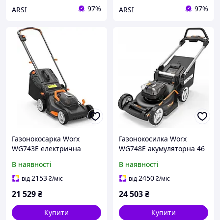
97%
97%
ARSI
ARSI
Газонокосарка Worx
Газонокосилка Worx
WG743E електрична
WG748E акумуляторна 46
см 40V Nitro
В наявності
В наявності
2153
2450
від
₴
/міс
від
₴
/міс
21 529
₴
24 503
₴
Купити
Купити