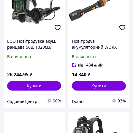
EGO Повітродувка акум.
Повітродув
ранцева 56В, 1020м3/
акумуляторний WORX
год,акумулятор +
WG543E 209 км/ч 4 Ач
В наявності
В наявності
зарядний пристрій,
LB6002E KIT
1434
від
₴
/міс
26 244
.95
₴
14 340
₴
Купити
Купити
90%
93%
СадовийЦентр
Domo