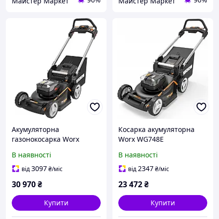
Майстер Маркет
Майстер Маркет
Акумуляторна
Косарка акумуляторна
газонокосарка Worx
Worx WG748E
Wg749E
В наявності
В наявності
3097
2347
від
₴
/міс
від
₴
/міс
30 970
₴
23 472
₴
Купити
Купити