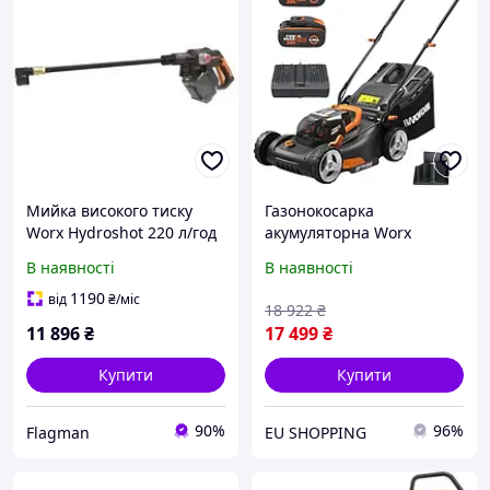
Мийка високого тиску
Газонокосарка
Worx Hydroshot 220 л/год
акумуляторна Worx
6 м Wg633E
WG743E
В наявності
В наявності
1190
від
₴
/міс
18 922
₴
11 896
₴
17 499
₴
Купити
Купити
90%
96%
Flagman
EU SHOPPING