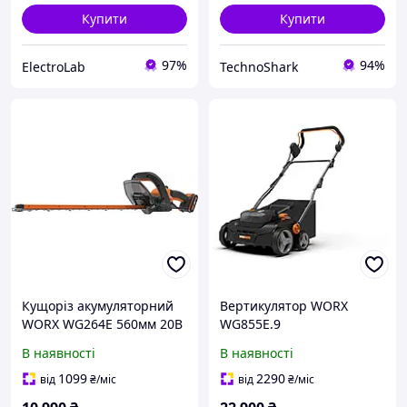
Купити
Купити
97%
94%
ElectroLab
TechnoShark
Кущоріз акумуляторний
Вертикулятор WORX
WORX WG264E 560мм 20В
WG855E.9
2.0Ач
безакумуляторний з
В наявності
В наявності
шириною 36 см Черный
1099
2290
від
₴
/міс
від
₴
/міс