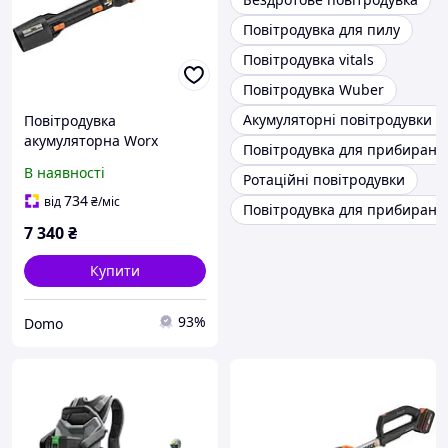
Повітродувка для пилу
Повітродувка vitals
Повітродувка Wuber
Акумуляторні повітродувки п
Повітродувка
акумуляторна Worx
Повітродувка для прибирання
WG543E.9
В наявності
Ротаційні повітродувки
734
від
₴
/міс
Повітродувка для прибиранн
7 340
₴
Купити
93%
Domo