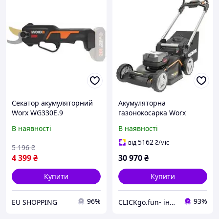
Секатор акумуляторний
Акумуляторна
Worx WG330E.9
газонокосарка Worx
Wg749E
В наявності
В наявності
5162
від
₴
/міс
5 196
₴
4 399
₴
30 970
₴
Купити
Купити
96%
93%
EU SHOPPING
CLICKgo.fun- інтернет магазин