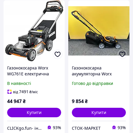
Газонокосарка Worx
Газонокосарка
WG761E електрична
акумуляторна Worx
WG779E (без АКБ і
В наявності
Готово до відправки
зарядного пристрою) Б.У.
7491
від
₴
/міс
44 947
₴
9 854
₴
Купити
Купити
93%
93%
CLICKgo.fun- інтернет магазин
СТОК-МАРКЕТ