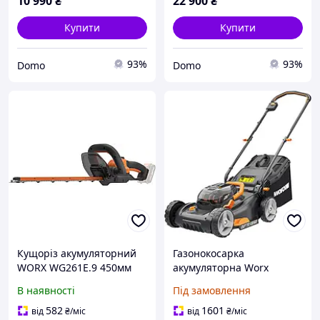
10 990
₴
22 900
₴
Купити
Купити
93%
93%
Domo
Domo
Кущорiз акумуляторний
Газонокосарка
WORX WG261E.9 450мм
акумуляторна Worx
без акумулятора
WG743E
В наявності
Під замовлення
582
1601
від
₴
/міс
від
₴
/міс