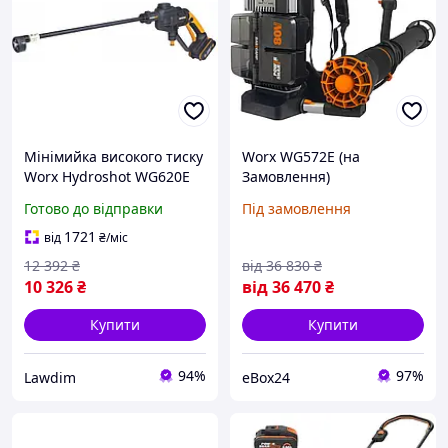
Мінімийка високого тиску
Worx WG572E (на
Worx Hydroshot WG620E
Замовлення)
Готово до відправки
Під замовлення
1721
від
₴
/міс
12 392
₴
від
36 830
₴
10 326
₴
від
36 470
₴
Купити
Купити
94%
97%
Lawdim
eBox24