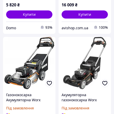
5 820
₴
16 009
₴
Купити
Купити
93%
100%
Domo
avishop.com.ua
Газонокосарка
Акумуляторна
Акумуляторна Worx
газонокосарка Worx
Wg761E
WG749E
Під замовлення
Під замовлення