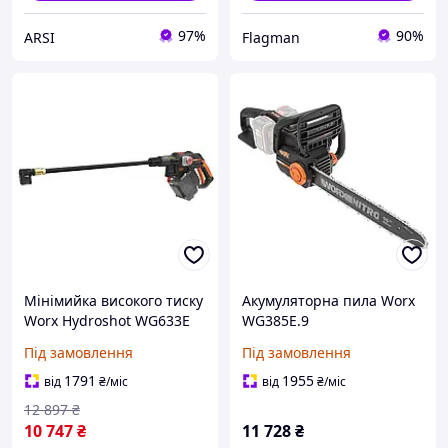
97%
90%
ARSI
Flagman
Мінімийка високого тиску
Акумуляторна пила Worx
Worx Hydroshot WG633E
WG385E.9
Під замовлення
Під замовлення
1791
1955
від
₴
/міс
від
₴
/міс
12 897
₴
10 747
₴
11 728
₴