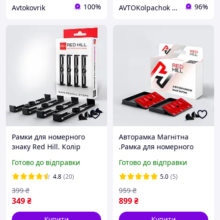
100%
96%
Avtokovrik
AVTOKolpachok ковпачки та заглушки для литих дисків. Аксесуари для коліс.
Рамки для номерного
Авторамка Магнітна
знаку Red Hill. Колір
.Рамка для номерного
чорний. Модель
знаку Red Hill. Модель
Готово до відправки
Готово до відправки
Класична.
Магнітна.
4.8
(20)
5.0
(5)
399
₴
959
₴
349
₴
899
₴
Купити
Купити