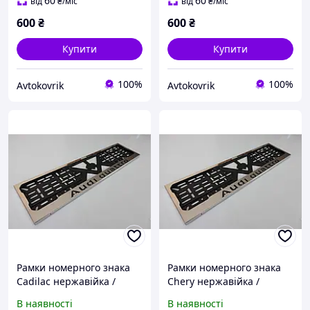
нержавійка
нержавійка
60
60
від
₴
/міс
від
₴
/міс
600
₴
600
₴
Купити
Купити
100%
100%
Avtokovrik
Avtokovrik
Рамки номерного знака
Рамки номерного знака
Cadilac нержавійка /
Chery нержавійка /
Авторамки для номера /
Авторамки для номера /
В наявності
В наявності
Номерні рамки
Номерні рамки