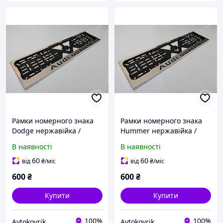
Рамки номерного знака
Рамки номерного знака
Dodge нержавійка /
Hummer нержавійка /
Авторамки для номера /
Авторамки для номера /
В наявності
В наявності
Номерні рамки
Номерні рамки
нержавійка
нержавійка
60
60
від
₴
/міс
від
₴
/міс
600
₴
600
₴
Купити
Купити
100%
100%
Avtokovrik
Avtokovrik