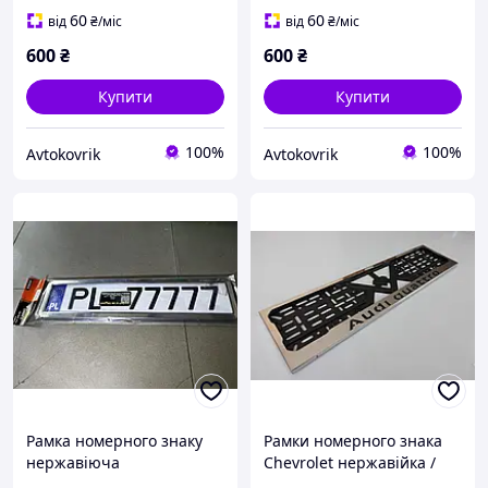
нержавійка
нержавійка
60
60
від
₴
/міс
від
₴
/міс
600
₴
600
₴
Купити
Купити
100%
100%
Avtokovrik
Avtokovrik
Рамка номерного знаку
Рамки номерного знака
нержавіюча
Chevrolet нержавійка /
Авторамки для номера /