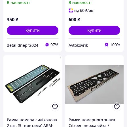
В наявності
В наявності
Номерні рамки
нержавійка
60
від
₴
/міс
350
₴
600
₴
Купити
Купити
97%
100%
detalidnepr2024
Avtokovrik
Рамка номера силіконова
Рамки номерного знака
2 шт. (З гвинтами) ARM-
Citroen нержавійка /