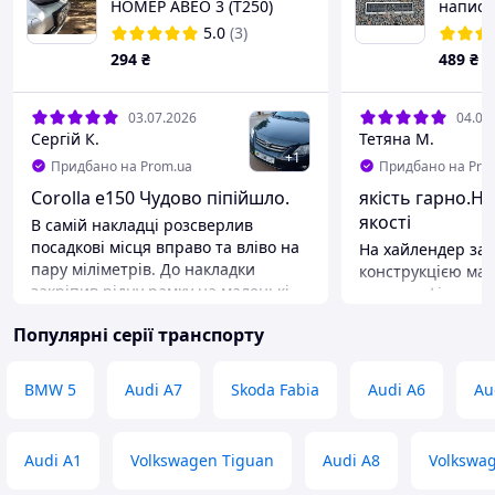
НОМЕР АВЕО 3 (T250)
написо
"Toyota
5.0
(3)
294
₴
489
₴
03.07.2026
04.06
Сергій К.
Тетяна М.
+
1
Придбано на Prom.ua
Придбано на Pro
Corolla e150 Чудово піпійшло.
якість гарно.Н
якості
В самій накладці розсверлив
посадкові місця вправо та вліво на
На хайлендер зад. 
пару міліметрів. До накладки
конструкцією ма
закріпив рідну рамку на маленькі
важка зафіксуват
болти з гайкою (4 шт.).
для номерів гарно
Популярні серії транспорту
Недоліки
немає недоліків
BMW 5
Audi A7
Skoda Fabia
Audi A6
Au
Audi A1
Volkswagen Tiguan
Audi A8
Volkswa