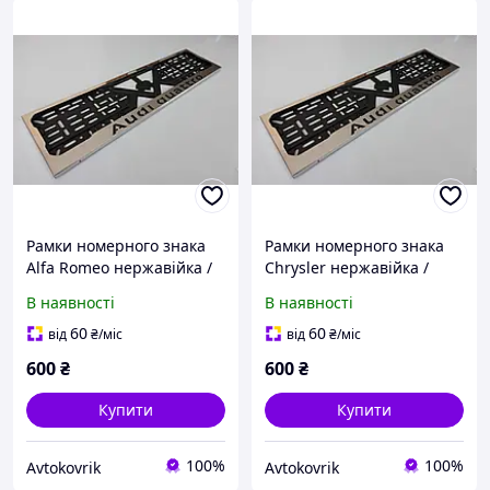
Рамки номерного знака
Рамки номерного знака
Alfa Romeo нержавійка /
Chrysler нержавійка /
Авторамки для номера /
Авторамки для номера /
В наявності
В наявності
Номерні рамки
Номерні рамки
нержавійка
нержавійка
60
60
від
₴
/міс
від
₴
/міс
600
₴
600
₴
Купити
Купити
100%
100%
Avtokovrik
Avtokovrik