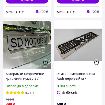
100%
100%
MOBI AUTO
MOBI AUTO
Авторамки Безрамочне
Рамки номерного знака
кріплення номерів /
Audi нержавійка /
Кліпси для номера
Авторамки для номера /
Готово до відправки
В наявності
автомобіля /Бескаркасні
Номерні рамки
рамки white(білі) 4 шт
нержавійка
60
5.0
(1)
від
₴
/міс
450
₴
399
₴
600
₴