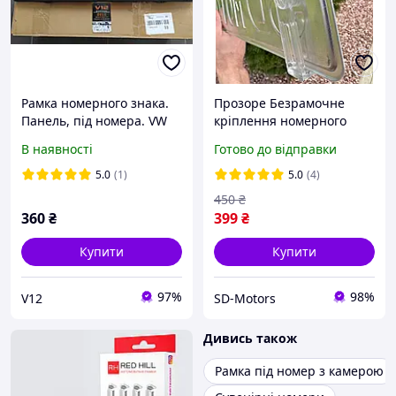
Рамка номерного знака.
Прозоре Безрамочне
Панель, під номера. VW
кріплення номерного
Volkswagen 000071801BC.
знаку Auto Holder,Рамки
В наявності
Готово до відправки
ОРИГИНАЛ.
номерного знаку
5.0
(1)
5.0
(4)
450
₴
360
₴
399
₴
Купити
Купити
97%
98%
V12
SD-Motors
Дивись також
Рамка під номер з камерою