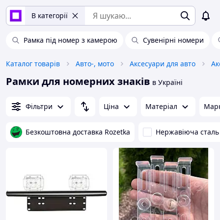
В категорії
Рамка під номер з камерою
Сувенірні номери
Каталог товарів
Авто-, мото
Аксесуари для авто
Ак
Рамки для номерних знаків
в Україні
Фільтри
Ціна
Матеріал
Мар
Безкоштовна доставка Rozetka
Нержавіюча сталь