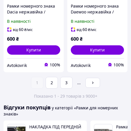
Рамки номерного знака
Рамки номерного знака
Dacia нержавійка /
Daewoo нержавійка /
Авторамки для номера /
Авторамки для номера /
В наявності
В наявності
Номерні рамки
Номерні рамки
нержавійка
нержавійка
60
60
від
₴
/міс
від
₴
/міс
600
₴
600
₴
Купити
Купити
100%
100%
Avtokovrik
Avtokovrik
1
2
3
...
Показано 1 - 29 товарів з 9000+
Відгуки покупців
у категорії «Рамки для номерних
знаків»
НАКЛАДКА ПІД ПЕРЕДНІЙ
Рамка 