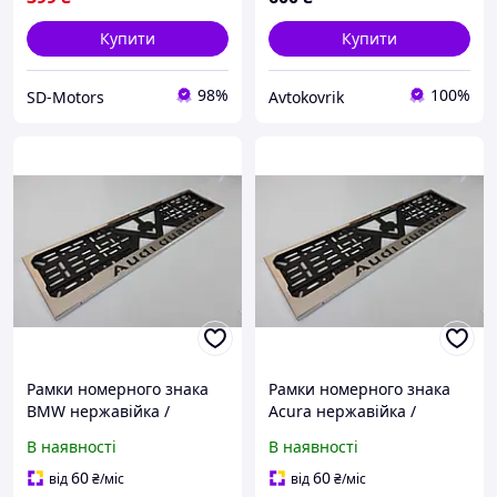
Купити
Купити
98%
100%
SD-Motors
Avtokovrik
Рамки номерного знака
Рамки номерного знака
BMW нержавійка /
Acura нержавійка /
Авторамки для номера /
Авторамки для номера /
В наявності
В наявності
Номерні рамки
Номерні рамки
нержавійка
нержавійка
60
60
від
₴
/міс
від
₴
/міс