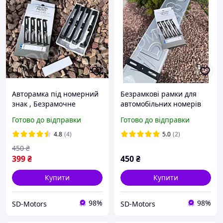
Авторамка під номерний
Безрамкові рамки для
знак , Безрамочне
автомобільних номерів
кріплення автономера 4
New Auto Holde, Тримачі
Готово до відправки
Готово до відправки
шт на 2 номери
номера авто4 шт
4.8
(4)
5.0
(2)
450
₴
399
₴
450
₴
Купити
Купити
98%
98%
SD-Motors
SD-Motors