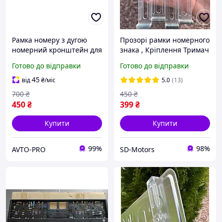
Рамка номеру з дугою
Прозорі рамки номерного
номерний кронштейн для
знака , Кріплення Тримач
лед балки та Led фари
номера, Ексклюзивні
Готово до відправки
Готово до відправки
номерна рамка
рамки скоби для номерів
New
45
від
₴
/міс
5.0
(13)
700
₴
450
₴
450
₴
399
₴
Купити
Купити
99%
98%
AVTO-PRO
SD-Motors