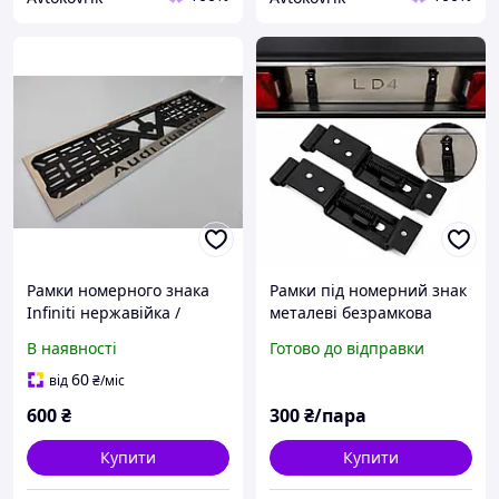
Рамки номерного знака
Рамки під номерний знак
Infiniti нержавійка /
металеві безрамкова
Авторамки для номера /
невидима швидкознімні
В наявності
Готово до відправки
Номерні рамки
номери неіржавка сталь
нержавійка
чорні
60
від
₴
/міс
600
₴
300
₴/пара
Купити
Купити