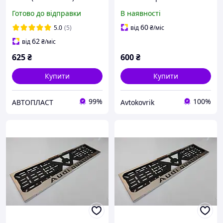
0508-02
Авторамки для номера /
Готово до відправки
В наявності
Номерні рамки
нержавійка
60
5.0
(5)
від
₴
/міс
62
від
₴
/міс
625
₴
600
₴
Купити
Купити
99%
100%
АВТОПЛАСТ
Avtokovrik