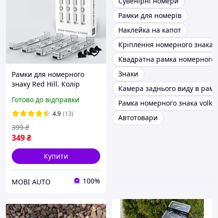
Сувенірні номери
Рамки для номерів
Наклейка на капот
Кріплення номерного знака
Квадратна рамка номерного 
Знаки
Рамки для номерного
знаку Red Hill. Колір
Камера заднього виду в рамц
прозорий. Модель
Готово до відправки
Рамка номерного знака volk
Класична.
4.9
(13)
Автотовари
399
₴
349
₴
Купити
100%
MOBI AUTO