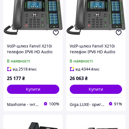
VoIP-шлюз Fanvil X210i
VoIP-шлюз Fanvil X210i
телефон IPV6 HD Audio
телефон IPV6 HD Audio
Bluetooth PoE
Bluetooth PoE
В наявності
В наявності
2518
4344
від
₴
/міс
від
₴
/міс
25 177
₴
26 063
₴
Купити
Купити
100%
91%
Maxhome - інтернет магазин
Giga.LUXE- оригінальна техніка