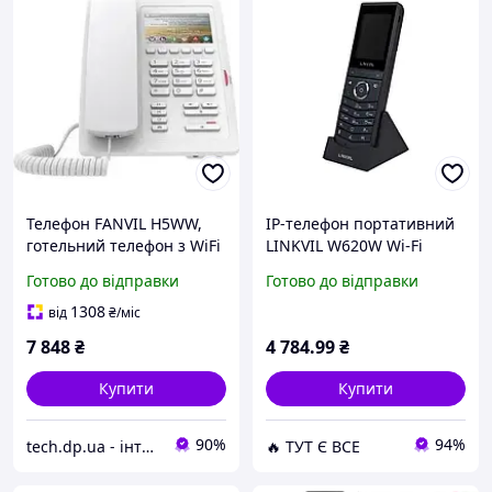
Телефон FANVIL H5WW,
IP-телефон портативний
готельний телефон з WiFi
LINKVIL W620W Wi-Fi
(305630) D14-2026
Готово до відправки
Готово до відправки
1308
від
₴
/міс
7 848
₴
4 784
.99
₴
Купити
Купити
90%
94%
tech.dp.ua - інтернет магазин
🔥 ТУТ Є ВСЕ