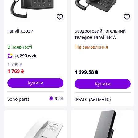
Fanvil X303P
Бездротовий готельний
телефон Fanvil H4W
В наявності
Під замовлення
295
від
₴
/міс
1 799
₴
1 769
₴
4 699
.58
₴
Купити
Купити
92%
Soho parts
IP-АТС (АйПі-АТС)