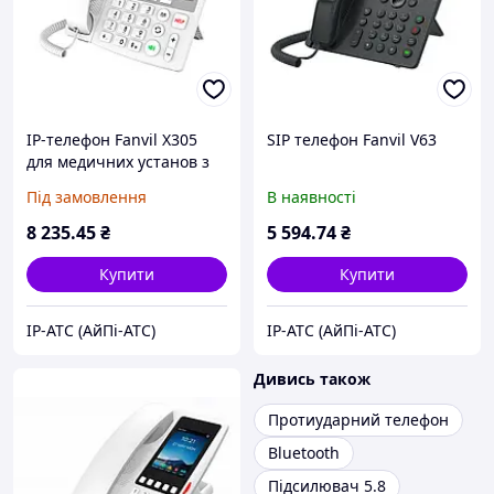
IP-телефон Fanvil X305
SIP телефон Fanvil V63
для медичних установ з
великими кнопками,
Під замовлення
В наявності
кольоровим екраном та
підтримкою Bluetooth і
8 235
.45
₴
5 594
.74
₴
Wi-Fi для зручного
Купити
Купити
IP-АТС (АйПі-АТС)
IP-АТС (АйПі-АТС)
Дивись також
Протиударний телефон
Bluetooth
Підсилювач 5.8