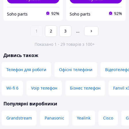
92%
92%
Soho parts
Soho parts
1
2
3
...
Показано 1 - 29 товарів з 100+
Дивись також
Телефон для роботи
Офісні телефони
Відеотелеф
Wi-fi 6
Voip телефон
Бізнес телефон
Fanvil x
Популярні виробники
Grandstream
Panasonic
Yealink
Cisco
G