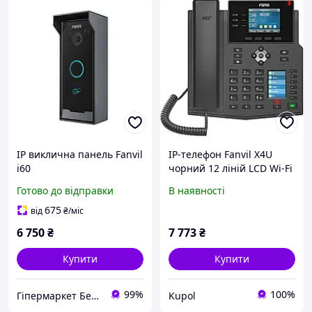
IP виклична панель Fanvil
IP-телефон Fanvil X4U
i60
чорний 12 ліній LCD Wi-Fi
Готово до відправки
В наявності
675
від
₴
/міс
6 750
₴
7 773
₴
Купити
Купити
99%
100%
Гіпермаркет Безпеки Bezpeka-SHOP
Kupol