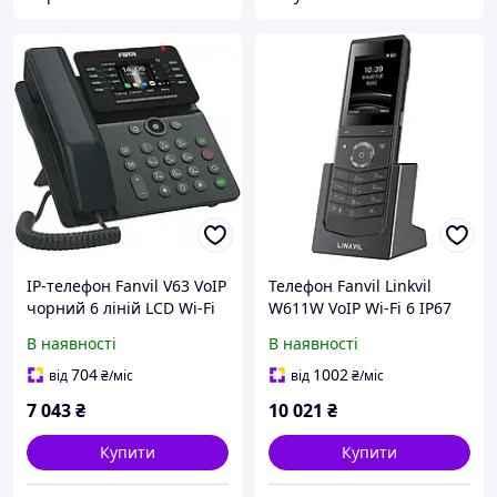
IP-телефон Fanvil V63 VoIP
Телефон Fanvil Linkvil
чорний 6 ліній LCD Wi-Fi
W611W VoIP Wi-Fi 6 IP67
В наявності
В наявності
704
1002
від
₴
/міс
від
₴
/міс
7 043
₴
10 021
₴
Купити
Купити