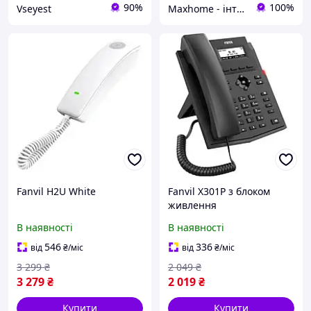
90%
100%
Vseyest
Maxhome - інтернет магазин
Fanvil H2U White
Fanvil X301P з блоком
живлення
В наявності
В наявності
546
336
від
₴
/міс
від
₴
/міс
3 299
₴
2 049
₴
3 279
₴
2 019
₴
Купити
Купити