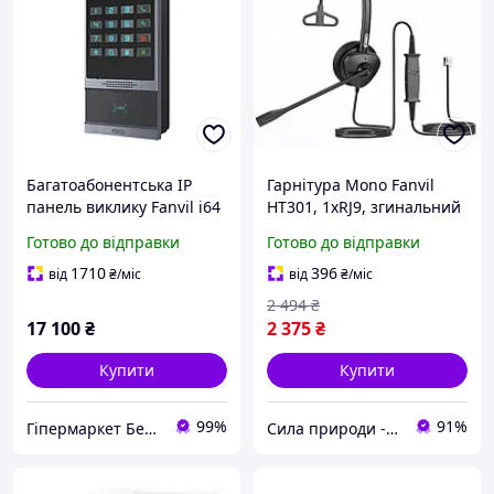
Багатоабонентська IP
Гарнітура Моnо Fanvil
панель виклику Fanvil i64
HT301, 1xRJ9, згинальний
з цифровою клавіатурою
на 260° кронштейн
Готово до відправки
Готово до відправки
стріли, технологія ENC та
шумозаглушення
1710
396
від
₴
/міс
від
₴
/міс
2 494
₴
17 100
₴
2 375
₴
Купити
Купити
99%
91%
Гіпермаркет Безпеки Bezpeka-SHOP
Сила природи - Здорова Родина