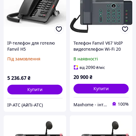
IP-телефон для готелю
Телефон Fanvil V67 VoIP
Fanvil H5
видеотелефон Wi-Fi 20
ліній LCD
Під замовлення
В наявності
2090
від
₴
/міс
20 900
₴
5 236
.67
₴
Купити
Купити
100%
Maxhome - інтернет магазин
IP-АТС (АйПі-АТС)