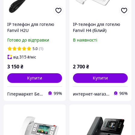
IP телефон для готелю
IP-телефон для готелю
Fanvil H2U
Fanvil H4 (білий)
Готово до відправки
В наявності
5.0
(1)
315
від
₴
/міс
3 150
₴
2 700
₴
Купити
Купити
99%
96%
Гіпермаркет Безпеки Bezpeka-SHOP
интернет-магазин Люм'е ІТ, г.Киев