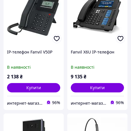
IP-телефон Fanvil V50P
Fanvil X6U IP-телефон
В наявності
В наявності
2 138
₴
9 135
₴
Купити
Купити
96%
96%
интернет-магазин Люм'е ІТ, г.Киев
интернет-магазин Люм'е ІТ, г.Киев