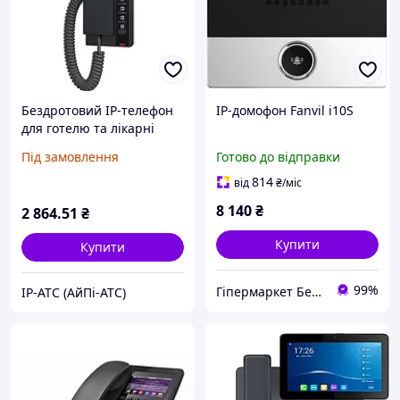
Бездротовий IP-телефон
IP-домофон Fanvil i10S
для готелю та лікарні
Fanvil H601W
Під замовлення
Готово до відправки
814
від
₴
/міс
8 140
₴
2 864
.51
₴
Купити
Купити
99%
Гіпермаркет Безпеки Bezpeka-SHOP
IP-АТС (АйПі-АТС)