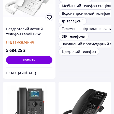
Мобільний телефон стаціон
Водонепроникний телефон
Ip-телефонії
Телефон із підтримкою запису
Бездротовий лотний
телефон Fanvil H6W
SIP телефони
(білий)
Під замовлення
Захищений протиударний т
5 684
.25
₴
Цифровий телефон
Купити
IP-АТС (АйПі-АТС)