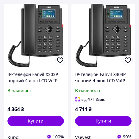
IP-телефон Fanvil X303P
IP-телефон Fanvil X303P
чорний 4 лінії LCD VoIP
чорний 4 лінії LCD VoIP
В наявності
В наявності
471
від
₴
/міс
4 364
₴
4 711
₴
Купити
Купити
100%
90%
Kupol
Vseyest