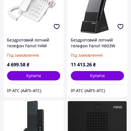
Бездротовий лотний
Бездротовий лотний
телефон Fanvil H4W
телефон Fanvil H603W
(білий)
Під замовлення
Під замовлення
4 699
.58
₴
11 413
.26
₴
Купити
Купити
IP-АТС (АйПі-АТС)
IP-АТС (АйПі-АТС)