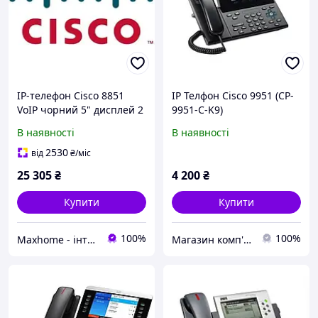
IP-телефон Cisco 8851
IP Телфон Cisco 9951 (CP-
VoIP чорний 5" дисплей 2
9951-C-K9)
порти Ethernet
В наявності
В наявності
2530
від
₴
/міс
25 305
₴
4 200
₴
Купити
Купити
100%
100%
Maxhome - інтернет магазин
Магазин комп'ютерної техніки