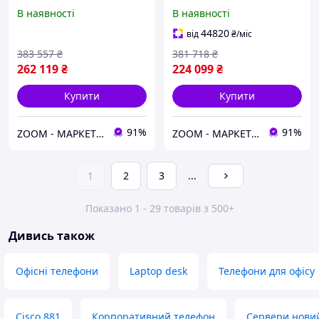
Navigator Gray (CS-BAR-T-
Gray (CS-DESK-K9)
В наявності
В наявності
K9)
44820
від
₴
/міс
383 557
₴
381 718
₴
262 119
₴
224 099
₴
Купити
Купити
91%
91%
ZOOM - МАРКЕТ ЦИФРОВОЇ ТЕХНІКИ
ZOOM - МАРКЕТ ЦИФРОВОЇ ТЕХНІКИ
1
2
3
...
Показано 1 - 29 товарів з 500+
Дивись також
Офісні телефони
Laptop desk
Телефони для офісу
Cisco 881
Корпоративний телефон
Сервери нови