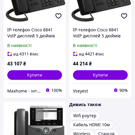
IP-телефон Cisco 8841
IP-телефон Cisco 8841
VoIP дисплей 5 дюймів
VoIP дисплей 5 дюймів
В наявності
В наявності
4311
4421
від
₴
/міс
від
₴
/міс
43 107
₴
44 214
₴
Купити
Купити
100%
90%
Maxhome - інтернет магазин
Vseyest
Дивись також
Wifi роутер
Кабель HDMI 10м
Wireless
Станція