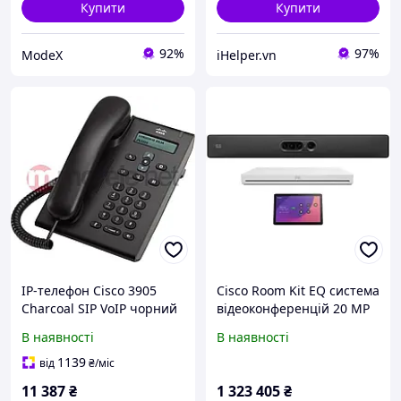
Купити
Купити
92%
97%
ModeX
iHelper.vn
IP-телефон Cisco 3905
Cisco Room Kit EQ система
Charcoal SIP VoIP чорний
відеоконференцій 20 MP
5K Ultra HD LAN
В наявності
В наявності
1139
від
₴
/міс
11 387
₴
1 323 405
₴