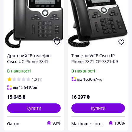
Дротовий IP-телефон
Телефон VoIP Cisco IP
Cisco UC Phone 7841
Phone 7821 CP-7821-K9
для конференц-зв'язку
В наявності
В наявності
1630
1.0
(1)
від
₴
/міс
1564
від
₴
/міс
15 645
₴
16 297
₴
Купити
Купити
93%
100%
Garno
Maxhome - інтернет магазин