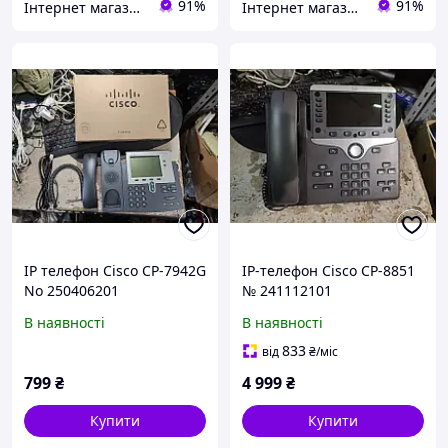
91%
91%
Інтернет магазин «Tovara.net»
Інтернет магазин «Tovara.net»
IP телефон Cisco CP-7942G
IP-телефон Cisco CP-8851
No 250406201
№ 241112101
В наявності
В наявності
833
від
₴
/міс
799
₴
4 999
₴
Купити
Купити