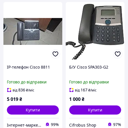
IP-телефон Cisco 8811
Б/У Cisco SPA303-G2
Готово до відправки
Готово до відправки
836
167
від
₴
/міс
від
₴
/міс
5 019
₴
1 000
₴
Купити
Купити
99%
97%
Інтернет-маркет "Stream PC" все для Вас і вашого будинку!
Cifrobus Shop