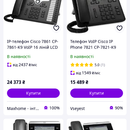
IP-телефон Cisco 7861 CP-
Телефон VoIP Cisco IP
7861-K9 VoIP 16 ліній LCD
Phone 7821 CP-7821-K9
для конференц-зв'язку
В наявності
В наявності
2437
від
₴
/міс
5.0
(1)
1549
від
₴
/міс
24 373
₴
15 489
₴
Купити
Купити
100%
90%
Maxhome - інтернет магазин
Vseyest