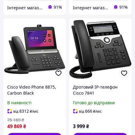
91%
91%
Інтернет магазин «Tovara.net»
Інтернет магазин «Tovara.net»
Cisco Video Phone 8875,
Дротовий IP-телефон
Carbon Black
Cisco 7841
В наявності
Готово до відправки
8312
666
від
₴
/міс
від
₴
/міс
75 169
₴
49 869
₴
3 999
₴