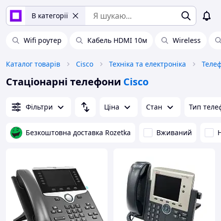
В категорії
Wifi роутер
Кабель HDMI 10м
Wireless
Каталог товарів
Cisco
Техніка та електроніка
Телеф
Стаціонарні телефони
Cisco
Фільтри
Ціна
Стан
Тип теле
Безкоштовна доставка Rozetka
Вживаний