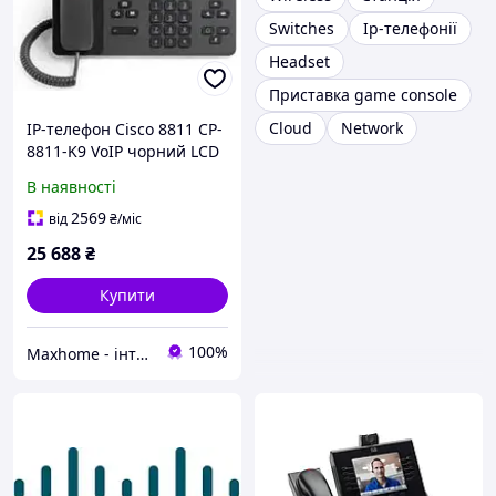
Switches
Ip-телефонії
Headset
Приставка game console
Cloud
Network
IP-телефон Cisco 8811 CP-
8811-K9 VoIP чорний LCD
800х480
В наявності
2569
від
₴
/міс
25 688
₴
Купити
100%
Maxhome - інтернет магазин