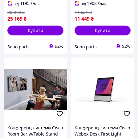
4195
1908
від
₴
/міс
від
₴
/міс
26 372
₴
14 621
₴
25 169
₴
11 449
₴
Купити
Купити
92%
92%
Soho parts
Soho parts
Конференц-системи Cisco
Конференц-системи Cisco
Room Bar w/Table Stand
Webex Desk First Light