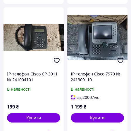
IP-телефон Cisco CP-3911
IP-телефон Cisco 7970 №
№ 241004101
241309110
В наявності
В наявності
200
від
₴
/міс
199
₴
1 199
₴
Купити
Купити