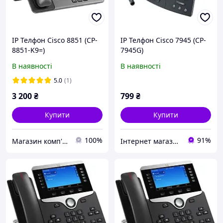
IP Телфон Cisco 8851 (CP-
IP Телфон Cisco 7945 (CP-
8851-K9=)
7945G)
В наявності
В наявності
5.0
(1)
3 200
₴
799
₴
Купити
Купити
100%
91%
Магазин комп'ютерної техніки
Інтернет магазин «Tovara.net»