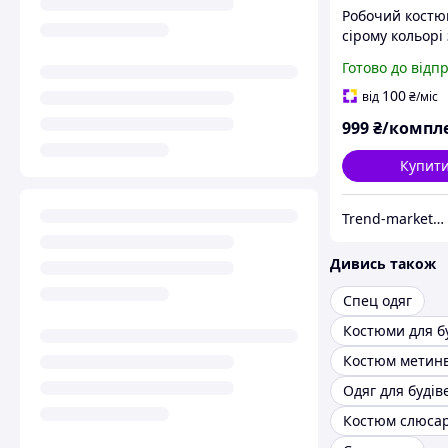
Робочий костю
сірому кольорі 
помаранчевим
Готово до відп
вставками та
світловідбива
100
від
₴
/міс
елементами
999
₴/компл
Купит
Trend-market Plus
Дивись також
Спец одяг
Костюм метин
Одяг для будів
Костюм слюса