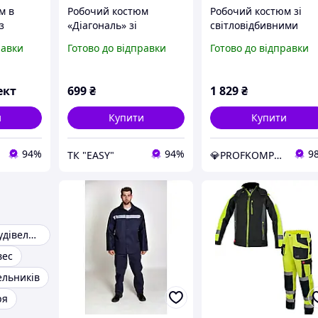
м в
Робочий костюм
Робочий костюм зі
з
«Діагональ» зі
світловідбивними
и
світловідбивними
елементами,захисни
равки
Готово до відправки
Готово до відправки
вставками, спецодяг
спецодяг,уніформа
ючими
робоча Польща
CLASSIC VIS
ект
699
₴
1 829
₴
и
Купити
Купити
94%
94%
9
ТК "EASY"
💎PROFKOMPLEKT💎 НАЙКРАЩИЙ МАГАЗИН ЯКІСНОГО РОБОЧОГО СПЕЦОДЯГУ ТА ВЗУТТЯ
Костюми для будівельників
вес
ельників
ря