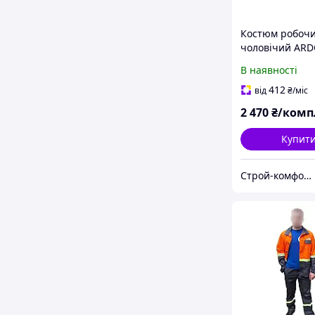
Костюм робоч
чоловічий ARD
Trend (куртка +
В наявності
100% бавовна, 
посиленими ш
412
від
₴
/міс
світловідбивн
2 470
₴/комп
елементами, с
Купит
Строй-комфорт