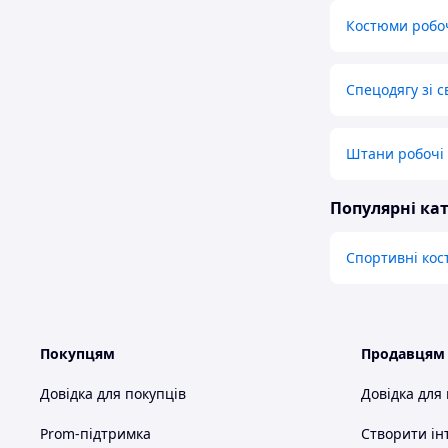
Костюми робоч
Спецодягу зі 
Штани робочі з
Популярні кат
Спортивні ко
Покупцям
Продавцям
Довідка для покупців
Довідка для
Prom-підтримка
Створити ін