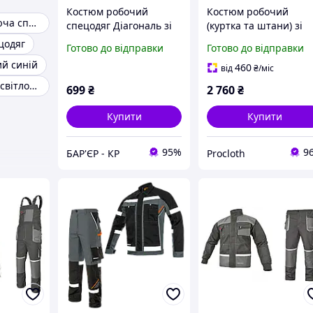
Костюм робочий
Костюм робочий
Світловідбиваюча спецодяг
спецодяг Діагональ зі
(куртка та штани) зі
світловідбивними
світловідбиваючими
цодяг
Готово до відправки
Готово до відправки
смугами
елементами
й синій
460
від
₴
/міс
Куртка робоча світловідбиваюча
699
₴
2 760
₴
Купити
Купити
95%
9
БАР'ЄР - КР
Procloth