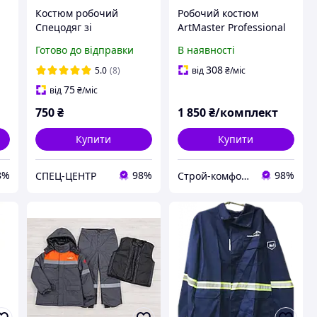
Костюм робочий
Робочий костюм
Спецодяг зі
ArtMaster Professional
и
світловідбивними
REF куртка та
Готово до відправки
В наявності
смугами (куртка штани)
напівкомбінезон,
міцний спецодяг зі
308
5.0
(8)
від
₴
/міс
світловідбиваючими
75
від
₴
/міс
елементами, Польща
750
₴
1 850
₴/комплект
Купити
Купити
8%
98%
98%
СПЕЦ-ЦЕНТР
Строй-комфорт