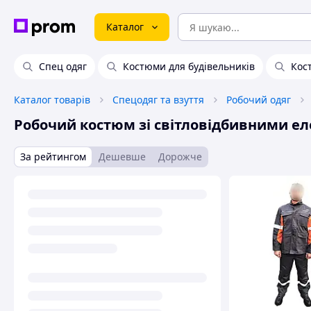
Каталог
Спец одяг
Костюми для будівельників
Кос
Каталог товарів
Спецодяг та взуття
Робочий одяг
Робочий костюм зі світловідбивними е
За рейтингом
Дешевше
Дорожче