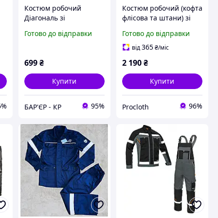
Костюм робочий
Костюм робочий (кофта
Діагональ зі
флісова та штани) зі
світловідбивними
світловідбиваючими
Готово до відправки
Готово до відправки
смугами
елементами
365
від
₴
/міс
699
₴
2 190
₴
Купити
Купити
6%
95%
96%
БАР'ЄР - КР
Procloth