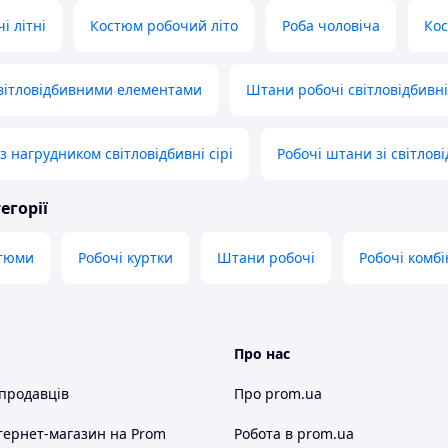
і літні
Костюм робочий літо
Роба чоловіча
Кос
світловідбивними елементами
Штани робочі світловідбивні
 нагрудником світловідбивні сірі
Робочі штани зі світло
егорії
стюми
Робочі куртки
Штани робочі
Робочі комб
Про нас
 продавців
Про prom.ua
тернет-магазин
на Prom
Робота в prom.ua