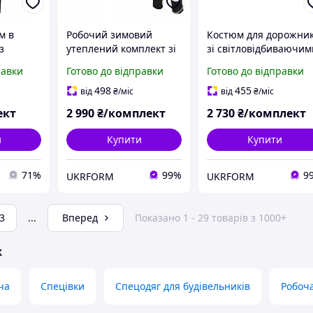
м в
Робочий зимовий
Костюм для дорожни
з
утеплений комплект зі
зі світловідбиваючим
и
світловідбивними
елементами з куртки 
равки
Готово до відправки
Готово до відправки
елементами
штанів Artmaster
ючими
напівкомбінезон та
498
455
від
₴
/міс
від
₴
/міс
куртка Universal
ект
2 990
₴/комплект
2 730
₴/комплект
Classwork
и
Купити
Купити
71%
99%
9
UKRFORM
UKRFORM
3
...
Вперед
Показано 1 - 29 товарів з 1000+
ж
ча
Спецівки
Спецодяг для будівельників
Робоча