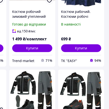
Костюм робочий
Костюм рабочий.
зимовий утеплений
Костюми робочі
куртка та штани зі
ArcelorMittal. Костюм
Готово до відправки
В наявності
світловідбивними
робочий синій зі
елементами
світловідбивними
150
від
₴
/міс
смугами.
1 499
₴/комплект
699
₴
Купити
Купити
8%
71%
94%
Trend-market
ТК "EASY"