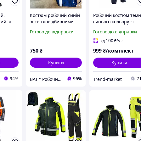
й.
Костюм робочий синій
Робочий костюм темн
ий зі
зі світловідбивними
синього кольору зі
ими
смугами щільний
світловідбиваючіми
Готово до відправки
Готово до відправки
-
елементами
 Костюм
100
від
₴
/міс
ор
750
₴
999
₴/комплект
и
Купити
Купити
94%
96%
7
ВАТ " Робочий Стиль "
Trend-market