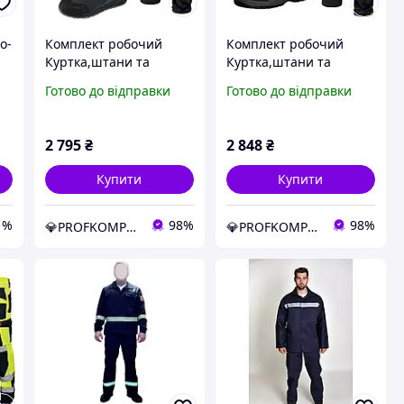
о-
Комплект робочий
Комплект робочий
Куртка,штани та
Куртка,штани та
черевики,костюм
кросівки,костюм
Готово до відправки
Готово до відправки
Світловідбивними
Світловідбивними
Елементами,роба для
Елементами,роба для
будівельників,спецодяг
будівельників,спецодяг
2 795
₴
2 848
₴
Польща PROF REF
Польща PROF REF
Купити
Купити
1%
98%
98%
💎PROFKOMPLEKT💎 НАЙКРАЩИЙ МАГАЗИН ЯКІСНОГО РОБОЧОГО СПЕЦОДЯГУ ТА ВЗУТТЯ
💎PROFKOMPLEKT💎 НАЙКРАЩИЙ МАГАЗИН ЯКІСНОГО РОБОЧОГО СПЕЦОДЯГУ ТА ВЗУТТЯ