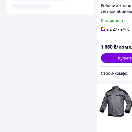
Робочий костю
світловідбива
елементами Ar
В наявності
Euroclassic кур
напівкомбінезо
277
від
₴
/міс
спецодяг Поль
1 660
₴/комп
Купит
Строй-комфорт