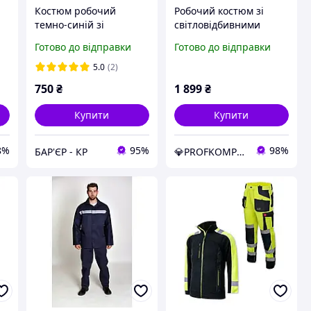
Костюм робочий
Робочий костюм зі
темно-синій зі
світловідбивними
й
світловідбивними
елементами,захисний
Готово до відправки
Готово до відправки
смугами (куртка штани)
спецодяг,уніформа
робоча Польща
5.0
(2)
CLASSIC VIS
750
₴
1 899
₴
Купити
Купити
8%
95%
98%
БАР'ЄР - КР
💎PROFKOMPLEKT💎 НАЙКРАЩИЙ МАГАЗИН ЯКІСНОГО РОБОЧОГО СПЕЦОДЯГУ ТА ВЗУТТЯ