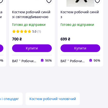
ка
Костюм робочий синій
Костюм робочий синій
и
зі світловідбиваючою
з
та
смужкою Міз
світловідображаючими
Готово до відправки
Готово до відправки
полосками діагональ
5.0
(1)
700
₴
699
₴
Купити
Купити
9%
96%
96%
ВАТ " Робочий Стиль "
ВАТ " Робочий Стиль "
 і спецодяг
Костюм робочий чоловічий