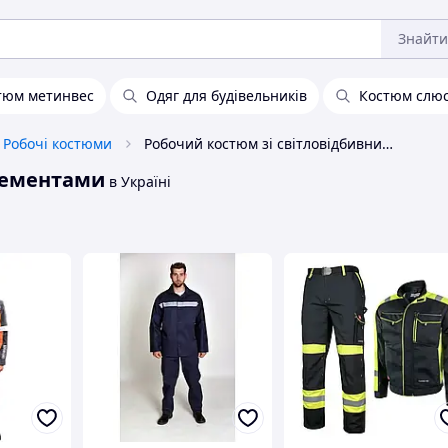
Знайти
тюм метинвес
Одяг для будівельників
Костюм слю
Робочі костюми
Робочий костюм зі світловідбивними елементами
лементами
в Україні