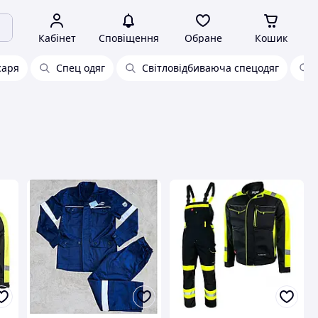
Кабінет
Сповіщення
Обране
Кошик
саря
Спец одяг
Світловідбиваюча спецодяг