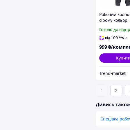
Робочий костю
сірому кольорі 
помаранчевим
Готово до відп
вставками та
світловідбива
100
від
₴
/міс
елементами
999
₴/компл
Купит
Trend-market
1
2
Дивись тако
Спецівка робо