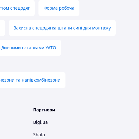
тюм спецодяг
Форма робоча
Захисна спецодягка штани сині для монтажу
відбивними вставками YATO
інезони та напівкомбінезони
Партнери
Bigl.ua
Shafa