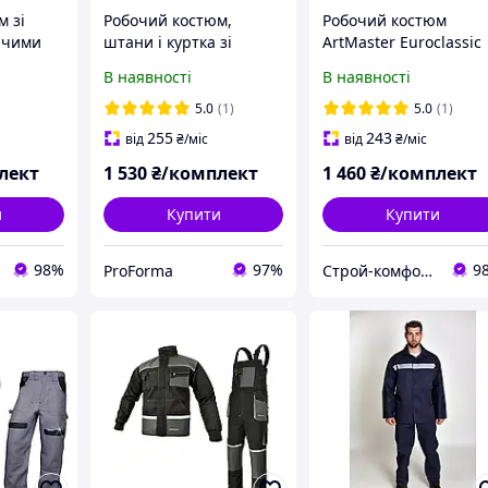
м зі
Робочий костюм,
Робочий костюм
ючими
штани і куртка зі
ArtMaster Euroclassic
tMaster
світловідбивними
сірий куртка та штан
В наявності
В наявності
тка та
елементами
зі світловідбивними
н,
"Professional Ref"
елементами
5.0
(1)
5.0
(1)
ща
Польша
255
243
від
₴
/міс
від
₴
/міс
лект
1 530
₴/комплект
1 460
₴/комплект
и
Купити
Купити
98%
97%
9
ProForma
Строй-комфорт