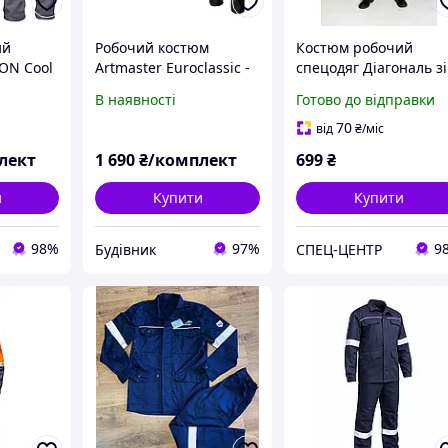
ий
Робочий костюм
Костюм робочий
ON Cool
Artmaster Euroclassic -
спецодяг Діагональ зі
 штани),
куртка і
світловідбивними
В наявності
Готово до відправки
з
напівкомбінезон, зі
смугами
вами та
світловідбиваючими
70
від
₴
/міс
ими
елементами, міцна
лект
1 690
₴/комплект
699
₴
ірий
робоча форма,
чоловічий с
и
Купити
Купити
98%
97%
9
Будівник
СПЕЦ-ЦЕНТР