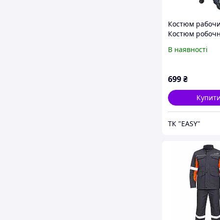
Костюм рабочи
Костюм робочн
світловідбивн
В наявності
вставками сіро
жовтогарячий.
робочий Арсел
699
₴
Мітал.
Купит
ТК "EASY"