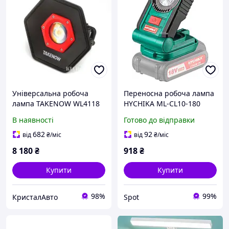
Універсальна робоча
Переносна робоча лампа
лампа TAKENOW WL4118
HYCHIKA ML-CL10-180
акумуляторна 18 В 150
В наявності
Готово до відправки
люмен 4 LED зелена
682
92
від
₴
/міс
від
₴
/міс
8 180
₴
918
₴
Купити
Купити
98%
99%
КристалАвто
Spot