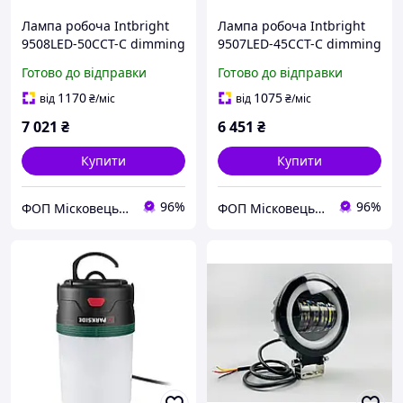
Лампа робоча Intbright
Лампа робоча Intbright
9508LED-50CCT-C dimming
9507LED-45CCT-C dimming
684LED, 50Вт ЧОРНА
540LED, 45Вт ЧОРНА
Готово до відправки
Готово до відправки
1170
1075
від
₴
/міс
від
₴
/міс
7 021
₴
6 451
₴
Купити
Купити
96%
96%
ФОП Місковець О.Г.
ФОП Місковець О.Г.