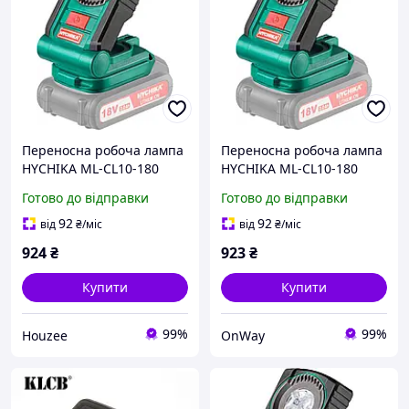
Переносна робоча лампа
Переносна робоча лампа
HYCHIKA ML-CL10-180
HYCHIKA ML-CL10-180
акумуляторний ліхтар для
акумуляторна 18 В 150
Готово до відправки
Готово до відправки
кемпінгу та ремонту з
люмен 4 LED зелена 33
яскравим світлом 150
години роботи
92
92
від
₴
/міс
від
₴
/міс
люмен
924
₴
923
₴
Купити
Купити
99%
99%
Houzee
OnWay