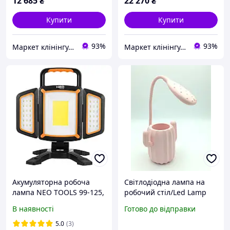
12 685
₴
22 270
₴
Купити
Купити
93%
93%
Маркет клінінгу, детейлінгу, автомийки
Маркет клінінгу, детейлінгу, автомийки
Акумуляторна робоча
Світлодіодна лампа на
лампа NEO TOOLS 99-125,
робочий стіл/Led Lamp
2000 лм, COB + SMD,
гнучка CACTUS Pink
В наявності
Готово до відправки
магнітне кріплення,
павербанк
5.0
(3)