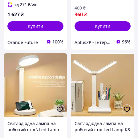
271
від
₴
/міс
400
₴
1 627
₴
360
₴
Купити
Купити
100%
96%
Orange Future
AplusZP - Інтернет магазин оптових цін
Світлодіодна лампа на
Світлодіодна лампа на
робочий стіл \ Led Lamp
робочий стіл Led Lamp K8
LD002 з акумулятором
7W Біла