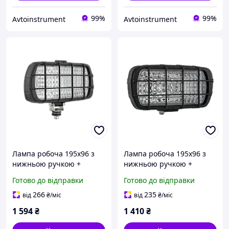
99%
99%
Avtoinstrument
Avtoinstrument
Лампа робоча 195х96 з
Лампа робоча 195х96 з
нижньою ручкою +
нижньою ручкою +
решітка, ручка, вимикач
решітка Wesem
Готово до відправки
Готово до відправки
Wesem LPR1.06123.01
LPR1.31723.01
266
235
від
₴
/міс
від
₴
/міс
1 594
₴
1 410
₴