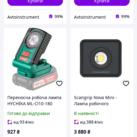
Купити
Купити
99%
99%
Avtoinstrument
Avtoinstrument
Переносна робоча лампа
Scangrip Nova Mini -
HYCHIKA ML-Cl10-180
Лампа робочого
Портативний яскравий
освітлення
Готово до відправки
В наявності
робочий ліхтар для
акумулятора 18 В
93
388
від
₴
/міс
від
₴
/міс
927
₴
3 880
₴