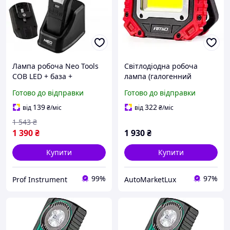
Лампа робоча Neo Tools
Світлодіодна робоча
COB LED + база +
лампа (галогенний
зарядний пристрій (550
прожектор) 4000mAh,
Готово до відправки
Готово до відправки
lm) (99-071)
,micro USB / LED AMIO
02824
139
322
від
₴
/міс
від
₴
/міс
1 543
₴
1 390
₴
1 930
₴
Купити
Купити
99%
97%
Prof Instrument
AutoMarketLux