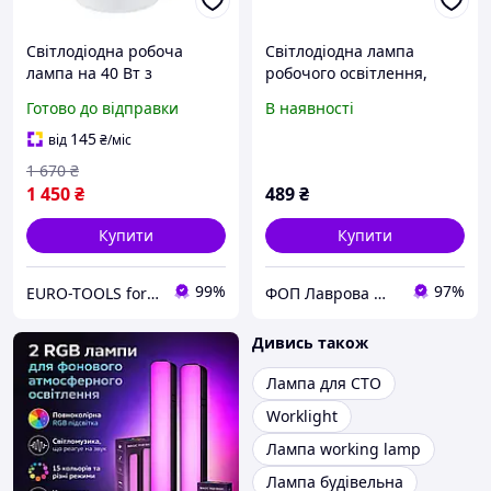
Світлодіодна робоча
Світлодіодна лампа
лампа на 40 Вт з
робочого освітлення,
підвісним гаком та двома
водонепроникна кругла
Готово до відправки
В наявності
розетками Parkside PLAL 1
фара 40W (+ LED кільце)
A1
для автомобіля
145
від
₴
/міс
1 670
₴
1 450
₴
489
₴
Купити
Купити
99%
97%
EURO-TOOLS for HOME
ФОП Лаврова Марія Михайлівна
Дивись також
Лампа для СТО
Worklight
Лампа working lamp
Лампа будівельна