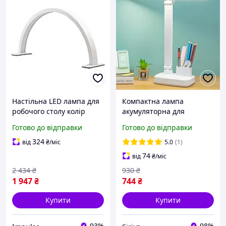
Настільна LED лампа для
Компактна лампа
робочого столу колір
акумуляторна для
дюймів біла pelican
робочого столу із
Готово до відправки
Готово до відправки
сенсорним керуванням з
органайзером для ручок
324
від
₴
/міс
5.0
(1)
digad 1963
74
від
₴
/міс
2 434
₴
930
₴
1 947
₴
744
₴
Купити
Купити
93%
98%