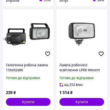
Impulse
Siriys
Галогенна робоча лампа
Лампа робочого
156x92x80
освітлення LPR6 Wesem
LPR6FF.46400.01
Готово до відправки
Готово до відправки
252
від
₴
/міс
239
₴
1 514
₴
Купити
Купити