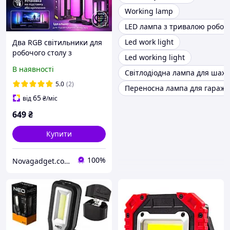
Working lamp
LED лампа з тривалою робот
Led work light
Два RGB світильники для
робочого столу з
Led working light
дистанційним
В наявності
Світлодіодна лампа для шахт
керуванням
5.0
(2)
Переносна лампа для гаража
65
від
₴
/міс
649
₴
Купити
100%
Novagadget.com.ua - сучасний інтернет-магазин техніки