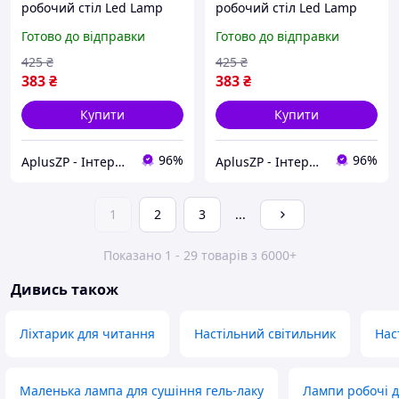
робочий стіл Led Lamp
робочий стіл Led Lamp
7036 Синя
7036 Рожева
Готово до відправки
Готово до відправки
425
₴
425
₴
383
₴
383
₴
Купити
Купити
96%
96%
AplusZP - Інтернет магазин оптових цін
AplusZP - Інтернет магазин оптових цін
1
2
3
...
Показано 1 - 29 товарів з 6000+
Дивись також
Ліхтарик для читання
Настільний світильник
Нас
Маленька лампа для сушіння гель-лаку
Лампи робочі 