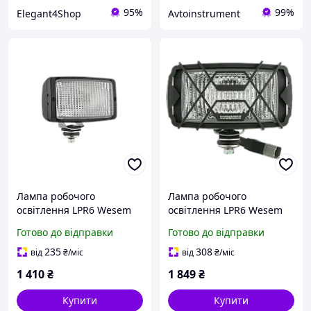
95%
99%
Elegant4Shop
Avtoinstrument
Лампа робочого
Лампа робочого
освітлення LPR6 Wesem
освітлення LPR6 Wesem
LPR6FF.46400.01
LPR6FF.46400.01
Готово до відправки
Готово до відправки
235
308
від
₴
/міс
від
₴
/міс
1 410
₴
1 849
₴
Купити
Купити