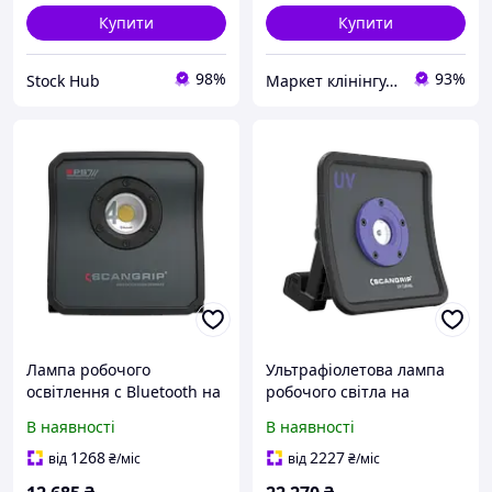
Купити
Купити
98%
93%
Stock Hub
Маркет клінінгу, детейлінгу, автомийки
Лампа робочого
Ультрафіолетова лампа
освітлення c Bluetooth на
робочого світла на
акумуляторі Scangrip
акумуляторі Scangrip
В наявності
В наявності
Nova 4 SPS
Nova-UV S
1268
2227
від
₴
/міс
від
₴
/міс