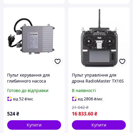
Пульт керування для
Пульт управління для
глибинного насоса
дрона RadioMaster TX16S
Optima 0,37 кВт, 25мкФ,
MKII HALL V4.0 ELRS
Готово до відправки
В наявності
6А (4 SDm)
(HP0157.0020)
52
2806
від
₴
/міс
від
₴
/міс
21 042
₴
524
₴
16 833
.60
₴
Купити
Купити