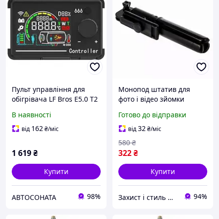
Пульт управління для
Монопод штатив для
обігрівача LF Bros E5.0 T2
фото і відео зйомки
легкий компактний з
В наявності
Готово до відправки
управлінням з пульта
висота 0.68м
162
32
від
₴
/міс
від
₴
/міс
580
₴
1 619
₴
322
₴
Купити
Купити
98%
94%
АВТОСОНАТА
Захист і стиль — в одному магазині