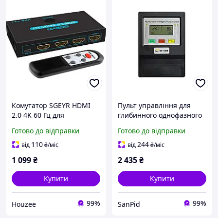
Комутатор SGEYR HDMI
Пульт управління для
2.0 4K 60 Гц для
глибинного однофазного
підключення трьох
насоса Optima PW-1M
Готово до відправки
Готово до відправки
пристроїв з ІЧ-пультом
0,37-2,2 кВт
керування
110
244
від
₴
/міс
від
₴
/міс
1 099
₴
2 435
₴
Купити
Купити
99%
99%
Houzee
SanPid