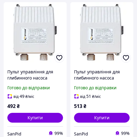
Пульт управління для
Пульт управління для
глибинного насоса
глибинного насоса
Optima 0,25 кВт 16мкф, 4А
Optima 0,37 кВт 25мкф, 5А
Готово до відправки
Готово до відправки
(2,5 SDm, 3 SDm)
(2,5 SDm)
49
51
від
₴
/міс
від
₴
/міс
492
₴
513
₴
Купити
Купити
99%
99%
SanPid
SanPid