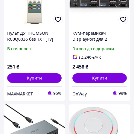
Пульт ДУ THOMSON
KVM-перемикач
RC0Q0036 без TXT [TV]
DisplayPort для 2
моніторів та 2
В наявності
Готово до відправки
комп'ютерів 4K 144 Гц
USB 3.0 з пультом
246
від
₴
/міс
керування
251
₴
2 458
₴
Купити
Купити
95%
99%
MAXMARKET
OnWay