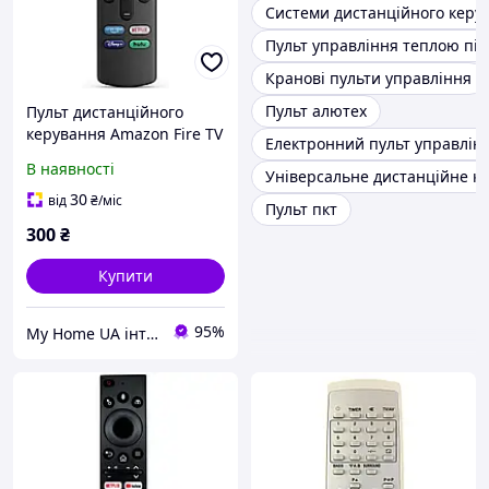
Системи дистанційного керу
Пульт управління теплою пі
Кранові пульти управління
Пульт алютех
Пульт дистанційного
керування Amazon Fire TV
Електронний пульт управлін
Stick 3-го покоління
В наявності
Універсальне дистанційне к
30
від
₴
/міс
Пульт пкт
300
₴
Купити
95%
My Home UA інтернет магазин товарів для дому