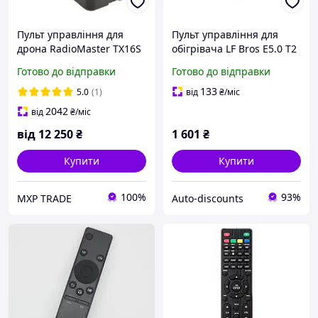
Пульт управління для
Пульт управління для
дрона RadioMaster TX16S
обігрівача LF Bros E5.0 T2
MKII HALL V4.0 ELRS
Готово до відправки
Готово до відправки
133
5.0
(1)
від
₴
/міс
2042
від
₴
/міс
від
12 250
₴
1 601
₴
Купити
Купити
100%
93%
MXP TRADE
Auto-discounts