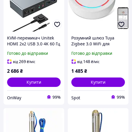
KVM-перемикач Unitek
Розумний шлюз Tuya
HDMI 2x2 USB 3.0 4K 60 Гц
Zigbee 3.0 WiFi для
для двох моніторів та
розумного будинку білий
Готово до відправки
Готово до відправки
двох ПК з пультом
пульт керування сумісний
управління
з Alexa Google Assistant
269
148
від
₴
/міс
від
₴
/міс
2 686
₴
1 485
₴
Купити
Купити
99%
99%
OnWay
Spot