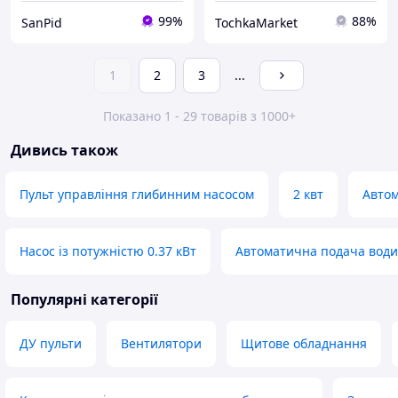
99%
88%
SanPid
TochkaMarket
1
2
3
...
Показано 1 - 29 товарів з 1000+
Дивись також
Пульт управління глибинним насосом
2 квт
Автом
Насос із потужністю 0.37 кВт
Автоматична подача води
Популярні категорії
ДУ пульти
Вентилятори
Щитове обладнання