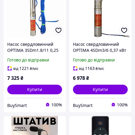
Насос свердловинний
Насос свердловинний
OPTIMA 3SDm1.8/11 0,25
OPTIMA 4SDm3/6 0,37 кВт
кВт для води з високою
для води з високою
Готово до відправки
Готово до відправки
стійкістю до піску та
стійкістю до піску і
пультом управління
пультом управління
1221
1163
від
₴
/міс
від
₴
/міс
7 325
₴
6 978
₴
Купити
Купити
100%
100%
BuySmart
BuySmart