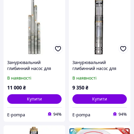
Занурювальний
Занурювальний
глибинний насос для
глибинний насос для
свердловин відцентровий
свердловин шнековий
В наявності
В наявності
75QJD 130-0.75 + пульт
Sprut QGDa 1,2-100-0.75 +
управління,
пульт управління
11 000
₴
9 350
₴
Купити
Купити
94%
94%
E-pompa
E-pompa