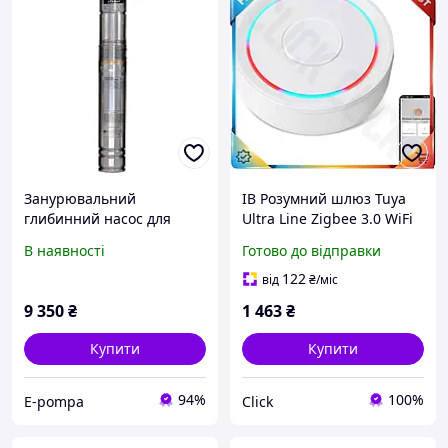
Занурювальний
ІВ Розумний шлюз Tuya
глибинний насос для
Ultra Line Zigbee 3.0 WiFi
свердловин шнековий
для розумного будинку
В наявності
Готово до відправки
Sprut QGDa 2,5-60-0.75 +
пульт управління
пульт управління
голосовий помі ЕMN_PS
122
від
₴
/міс
9 350
₴
1 463
₴
Купити
Купити
94%
100%
E-pompa
Click