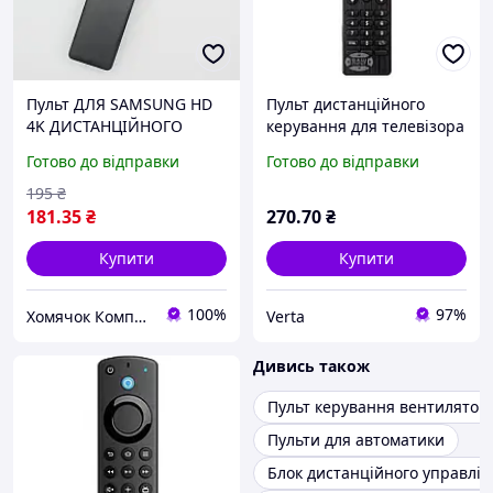
Пульт ДЛЯ SAMSUNG HD
Пульт дистанційного
4K ДИСТАНЦІЙНОГО
керування для телевізора
УПРАВЛІННЯ SMART TV
LIBERTON 2400-EDR0LIBR
Готово до відправки
Готово до відправки
BN59-01259E BN59-01258E
/ NOMI / HILTON
BN59-01260A BN69-0
(універсальний замінник
195
₴
BN59-01259B BN59-
оригінального)
181
.35
₴
270
.70
₴
01259D
Купити
Купити
100%
97%
Хомячок Компані, Інтернет-магазин Склад місто Черкаси
Verta
Дивись також
Пульт керування вентилятор
Пульти для автоматики
Блок дистанційного управлін