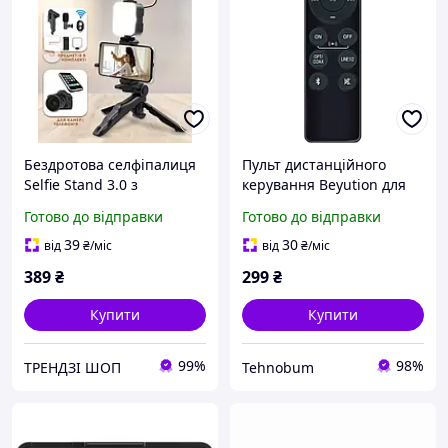
Бездротова селфіпалиця
Пульт дистанційного
Selfie Stand 3.0 з
керування Beyution для
підсвіткою з мікрофоном і
Edifier R1280DBs Active
Готово до відправки
Готово до відправки
з пультом дистанційного
Bluetooth Bookshelf
керування
Speakers-2.0
39
30
від
₴
/міс
від
₴
/міс
389
₴
299
₴
Купити
Купити
99%
98%
ТРЕНДЗІ ШОП
Tehnobum