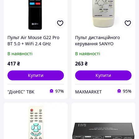
Пульт Air Mouse G22 Pro
Пульт дистанційного
BT 5.0 + WiFi 2.4 GHz
керування SANYO
голосове управління
1AV0U10B31200 JXMYA [TV]
В наявності
В наявності
гіроскоп для смарт
приставки, телевізора
417
₴
263
₴
Купити
Купити
97%
95%
"ДіоНІС" ТВК
MAXMARKET