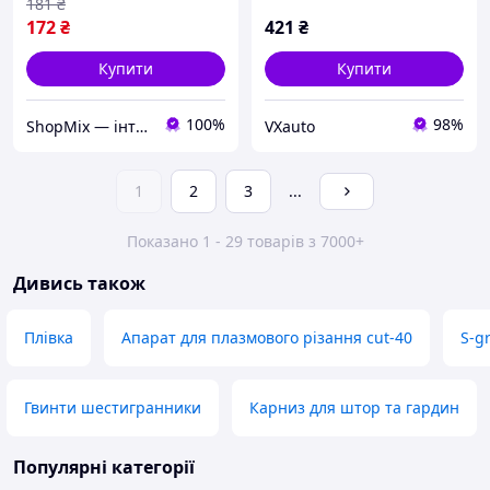
для святкування д DE
181
₴
172
₴
421
₴
Купити
Купити
100%
98%
ShopMix — інтернет-магазин сумок та аксесуарів
VXauto
1
2
3
...
Показано 1 - 29 товарів з 7000+
Дивись також
Плівка
Апарат для плазмового різання cut-40
S-g
Гвинти шестигранники
Карниз для штор та гардин
Популярні категорії