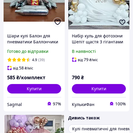
Шари кулі Балон для
Набір куль для фотозони
пневматики Баллончики
Шепіт щастя З гігантами
10 шт Borner + Шари кулі
Золото і білий
Готово до відправки
В наявності
4.5 мм 2000 шт
79
4.9
(39)
від
₴
/міс
58
від
₴
/міс
585
₴/комплект
790
₴
Купити
Купити
97%
100%
Sagmal
КулькиФан
Дивись також
Кулі пневматичні для пневм