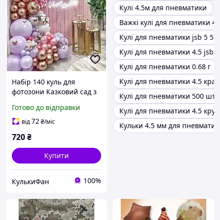
Кулі 4.5м для пневматики
Важкі кулі для пневматики 4.
Кулі для пневматики jsb 5 5
Кулі для пневматики 4.5 jsb
Кулі для пневматики 0.68 г
Кулі для пневматики 4.5 кра
Набір 140 куль для
фотозони Казковий сад з
Кулі для пневматики 500 шту
декоративними
Готово до відправки
Кулі для пневматики 4.5 кру
метеликами та кулями
дабл стафф Рожевий
72
від
₴
/міс
Кульки 4.5 мм для пневматик
720
₴
Купити
100%
КулькиФан