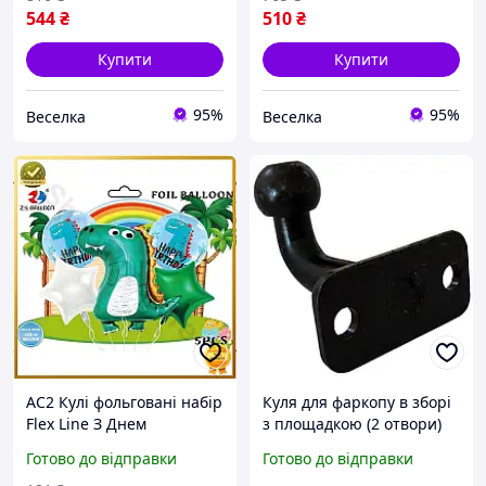
FLAME
FLAME
544
₴
510
₴
Купити
Купити
95%
95%
Веселка
Веселка
AC2 Кулі фольговані набір
Куля для фаркопу в зборі
Flex Line З Днем
з площадкою (2 отвори)
народження Динозавр
Готово до відправки
Готово до відправки
5шт 1шт 100см 4шт 45см