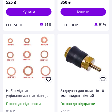
525
₴
350
₴
Купити
Купити
91%
91%
ELIT-SHOP
ELIT-SHOP
Набір мідних
З'єднувач для шлангів 10
ущільнювальних кілець
мм швидкознімний
100 шт 9 розмірів для
універсальний для
Готово до відправки
Готово до відправки
гідравліки пневматики
пневматики та
герметизація з'єднань
поливання садівництва
816
₴
765
₴