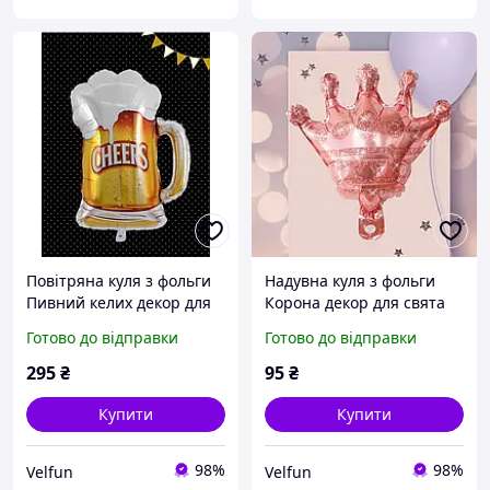
Повітряна куля з фольги
Надувна куля з фольги
Пивний келих декор для
Корона декор для свята
свята 73 см коричневий
30 см рожевий
Готово до відправки
Готово до відправки
295
₴
95
₴
Купити
Купити
98%
98%
Velfun
Velfun