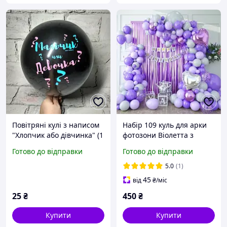
Повітряні кулі з написом
Набір 109 куль для арки
"Хлопчик або дівчинка" (1
фотозони Віолетта з
шт), для визначення статі
серцями фіолетовий і
Готово до відправки
Готово до відправки
дитини Baby Shower
сірий
5.0
(1)
45
від
₴
/міс
25
₴
450
₴
Купити
Купити