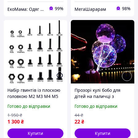
99%
98%
ЕкоМама: Одяг для вагітних, білизна для годування, сумка у пологовий, одяг для новонароджених
МегаШарарам
Набір гвинтів із плоскою
Прозорі кулі бобо для
головкою М2 М3 М4 М5
дітей на паличці з
1060 шт з гайками
підсвіткою кульки, що
Готово до відправки
Готово до відправки
шайбами та ключами для
світяться в темряві bobo
монтажу FLAME
lux
1 950
₴
44
₴
1 300
₴
22
₴
Купити
Купити