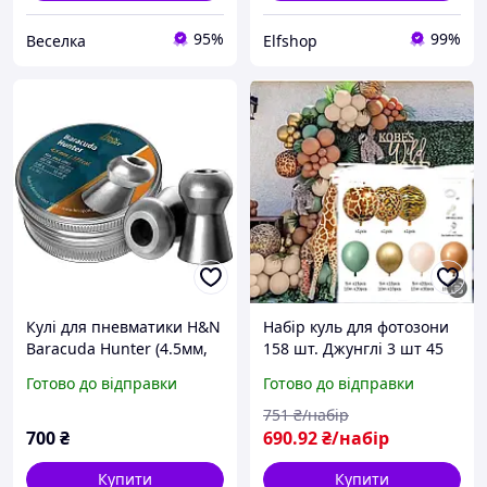
95%
99%
Веселка
Elfshop
Кулі для пневматики H&N
Набір куль для фотозони
Baracuda Hunter (4.5мм,
158 шт. Джунглі 3 шт 45
0.68г, 400шт) ELIT-SHOP
см Великих фольгованих
Готово до відправки
Готово до відправки
куль Дитяча фотозона з
кульок
751
₴/набір
700
₴
690
.92
₴/набір
Купити
Купити