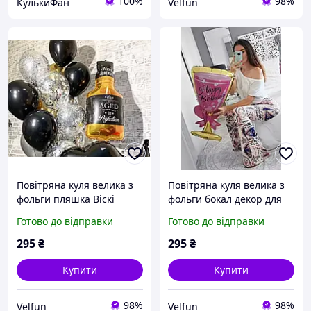
100%
98%
КулькиФан
Velfun
Повітряна куля велика з
Повітряна куля велика з
фольги пляшка Віскі
фольги бокал декор для
декор для свята дня
свята день народження
Готово до відправки
Готово до відправки
народження 93 см
85 см рожевий
коричневий
295
₴
295
₴
Купити
Купити
98%
98%
Velfun
Velfun