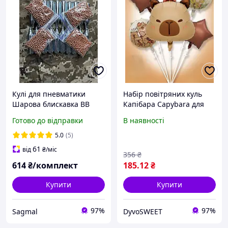
Кулі для пневматики
Набір повітряних куль
Шарова блискавка BB
Капібара Capybara для
2000 бллони CORE 10 шт
свята 5 шт фонтан букет з
Готово до відправки
В наявності
sag
куль (SVS)
5.0
(5)
61
від
₴
/міс
356
₴
614
₴/комплект
185
.12
₴
Купити
Купити
97%
97%
Sagmal
DyvoSWEET