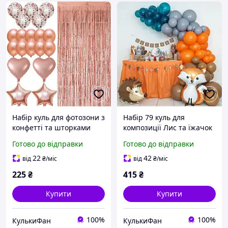
Набір куль для фотозони з
Набір 79 куль для
конфетті та шторками
композиції Лис та їжачок
Рожеве золото
Оранжевий з
Готово до відправки
Готово до відправки
коричневим
22
42
від
₴
/міс
від
₴
/міс
225
₴
415
₴
Купити
Купити
100%
100%
КулькиФан
КулькиФан