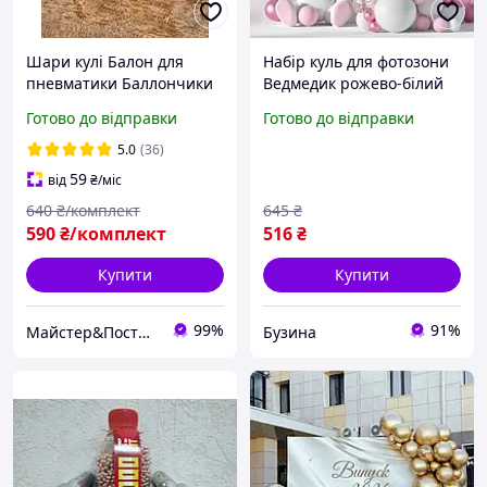
Шари кулі Балон для
Набір куль для фотозони
пневматики Баллончики
Ведмедик рожево-білий
10 шт + Шари кулі 4.5 мм
арка з повітряних куль
Готово до відправки
Готово до відправки
2000 шт MS
buzyna
5.0
(36)
59
від
₴
/міс
640
₴/комплект
645
₴
590
₴/комплект
516
₴
Купити
Купити
99%
91%
Майстер&Пострілу
Бузина