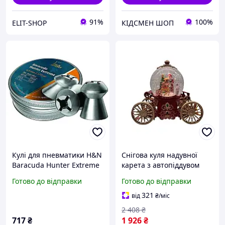
91%
100%
ELIT-SHOP
КІДСМЕН ШОП
Кулі для пневматики H&N
Снігова куля надувної
Baracuda Hunter Extreme
карета з автопіддувом
(4.5мм, 0.62г, 400шт)
LED та музикою для
Готово до відправки
Готово до відправки
NaPROMENi
новорічної прикраси.
buzyna
321
від
₴
/міс
2 408
₴
717
₴
1 926
₴