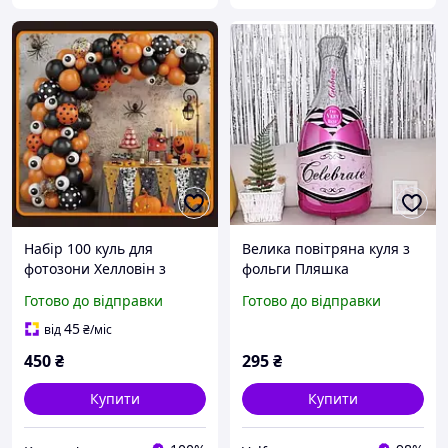
Набір 100 куль для
Велика повітряна куля з
фотозони Хелловін з
фольги Пляшка
оченятами Чорний і
шампанського декор для
Готово до відправки
Готово до відправки
Помаранчевий
свята 84 см рожевий
45
від
₴
/міс
450
₴
295
₴
Купити
Купити