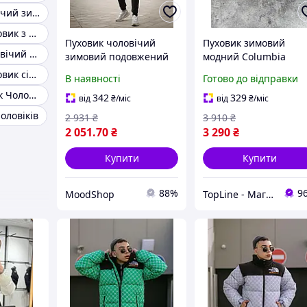
Пуховик чоловічий зима
Чоловічий пуховик з капюшоном
Пуховик чоловічий
Пуховик зимовий
Стильний чоловічий пуховик
зимовий подовжений
модний Columbia
UA теплий (чорний)
Omni-Heat Чоловіча
Чоловічий пуховик сірий
В наявності
Готово до відправки
LightUA сучасна модна
куртка світло-сіра
Теплий пуховик Чоловічий
куртка для хлопців
бренд Колумбія, Пухо
342
329
від
₴
/міс
від
₴
/міс
cross mood
курточка дуже тепла
оловіків
2 931
₴
3 910
₴
2 051
.70
₴
3 290
₴
Купити
Купити
88%
9
MoodShop
TopLine - Магазин крутих товарів