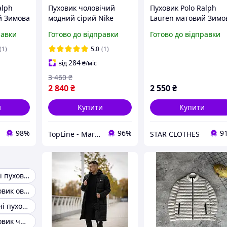
alph
Пуховик чоловічий
Пуховик Polo Ralph
й Зимова
модний сірий Nike
Lauren матовий Зимо
альф
Зимова куртка для
Куртка Поло Ральф
равки
Готово до відправки
Готово до відправки
ик
хлопця тепла Найк із
Модний пуховик
капюшоном і
чоловічий
(1)
5.0
(1)
кишенями, Пухова
284
від
₴
/міс
курточка коротка
3 460
₴
2 840
₴
2 550
₴
и
Купити
Купити
98%
96%
9
TopLine - Магазин крутих товарів
STAR CLOTHES
Зимові чоловічі пуховики
Чоловічий пуховик оверсайз
Короткі чоловічі пуховики
Чоловічий пуховик чорний