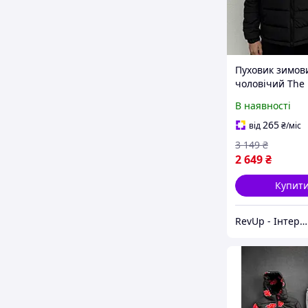
Пуховик зимов
чоловічий The
Face 700 Чорна
В наявності
водонепроникн
капюшоном мо
265
від
₴
/міс
3 149
₴
2 649
₴
Купит
RevUp - Інтернет магазин стильних товарів