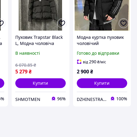
,
Пуховик Trapstar Black
Модна куртка пуховик
а
L, Модна чоловіча
чоловічий
якісна куртка
В наявності
Готово до відправки
290
від
₴
/міс
6 070
.85
₴
5 279
₴
2 900
₴
Купити
Купити
6%
96%
100%
SHMOTMEN
DZHINESTRA.com.ua Інтернет-магазин