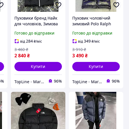
Пуховики бренд Найк
Пуховик чоловічий
для чоловіків, Зимова
зимовий Polo Ralph
куртка пухова чоловіча
Lauren Модна курточка
Готово до відправки
Готово до відправки
Nike чорного кольору,
чорна Поло Ральф
ва
Теплі куртки модні з
Лорен теплий, Куртка-
284
349
від
₴
/міс
від
₴
/міс
капюшоном і
пуховик на зиму пух
3 460
₴
3 910
₴
кишенями
2 840
₴
3 490
₴
Купити
Купити
6%
96%
96%
TopLine - Магазин крутих товарів
TopLine - Магазин крутих товарів