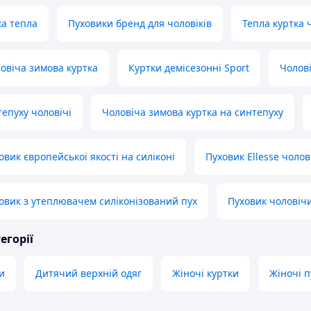
ка тепла
Пуховики бренд для чоловіків
Тепла куртка 
овіча зимова куртка
Куртки демісезонні Sport
Чолові
тепуху чоловічі
Чоловіча зимова куртка на синтепуху
вик європейської якості на силіконі
Пуховик Ellesse чолов
овик з утеплювачем силіконізований пух
Пуховик чоловічи
егорії
и
Дитячий верхній одяг
Жіночі куртки
Жіночі 