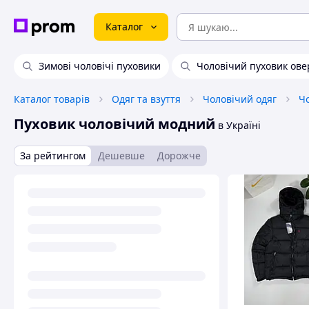
Каталог
Зимові чоловічі пуховики
Чоловічий пуховик ове
Каталог товарів
Одяг та взуття
Чоловічий одяг
Чо
Пуховик чоловічий модний
в Україні
За рейтингом
Дешевше
Дорожче