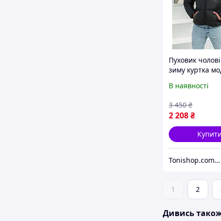
Пуховик чолов
зиму куртка м
чорного кольо
В наявності
пуховик зимови
натуральним
3 450
₴
утеплювачем н
2 208
₴
M, Коротка, Ос
Купит
Tonishop.com.ua
1
2
Дивись тако