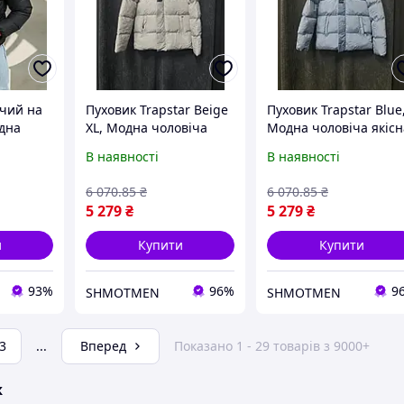
ічий на
Пуховик Trapstar Beige
Пуховик Trapstar Blue
одна
XL, Модна чоловіча
Модна чоловіча якісн
ру
якісна куртка
куртка
В наявності
В наявності
й із
6 070
.85
₴
6 070
.85
₴
а змійці
5 279
₴
5 279
₴
інь/Зіма
и
Купити
Купити
93%
96%
9
SHMOTMEN
SHMOTMEN
3
...
Вперед
Показано 1 - 29 товарів з 9000+
ж