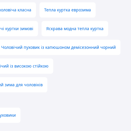
чоловіча класна
Тепла куртка еврозима
чі куртки зимові
Яскрава модна тепла куртка
Чоловічий пуховик із капюшоном демісезонний чорний
ічий із високою стійкою
й зима для чоловіків
пуховики