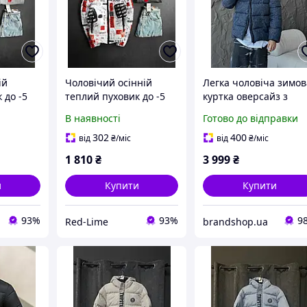
ій
Чоловічий осінній
Легка чоловіча зимов
 до -5
теплий пуховик до -5
куртка оверсайз з
ними
білий з візерунком
капюшоном модний
В наявності
Готово до відправки
а зимова
Модна зимова куртка
стьобаний пуховик н
пця
для хлопця
блискавці для хлопці
302
400
від
₴
/міс
від
₴
/міс
1 810
₴
3 999
₴
и
Купити
Купити
93%
93%
9
Red-Lime
brandshop.ua