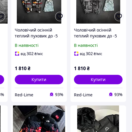
Чоловічий осінній
Чоловічий осінній
теплий пуховик до -5
теплий пуховик до -5
чорна з написами
чорна з візерунком
В наявності
В наявності
Модна зимова куртка
Модна зимова куртка
для хлопця
для хлопця
302
302
від
₴
/міс
від
₴
/міс
1 810
₴
1 810
₴
Купити
Купити
3%
93%
93%
Red-Lime
Red-Lime