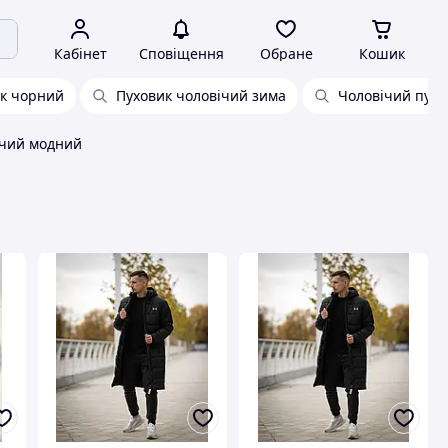
Кабінет
Сповіщення
Обране
Кошик
ик чорний
Пуховик чоловічий зима
Чоловічий пух
ічий модний