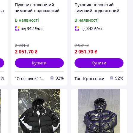
Пуховик чоловічий
Пуховик чоловічий
ва
зимовий подовжений
зимовий подовжений
UA теплий (чорний)
UA теплий (чорний)
В наявності
В наявності
LightUA сучасна модна
LightUA сучасна модна
коротка куртка для
коротка куртка для
342
342
від
₴
/міс
від
₴
/міс
хлопців cross
хлопців топ
2 931
₴
2 931
₴
2 051
.70
₴
2 051
.70
₴
Купити
Купити
1%
92%
92%
"Crossovok" Інтернет-магазин
Топ-Кроссовки