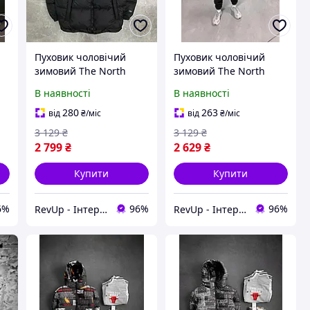
Пуховик чоловічий
Пуховик чоловічий
зимовий The North
зимовий The North
Face 700 Куртка
Face 700 Куртка
В наявності
В наявності
чорний бренд ТНФ
короткий бренд ТНФ
ки
якісний з капюшоном
якісний з капюшоном
280
263
від
₴
/міс
від
₴
/міс
модний TOP
модний TOP
3 129
₴
3 129
₴
2 799
₴
2 629
₴
Купити
Купити
6%
96%
96%
RevUp - Інтернет магазин стильних товарів
RevUp - Інтернет магазин стильних товарів