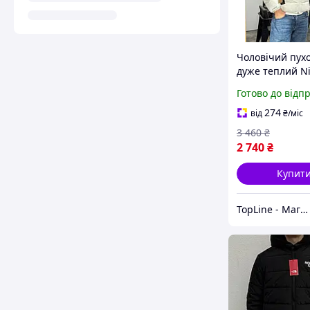
Чоловічий пух
дуже теплий N
Storm-Fit Куртк
Готово до відп
зимова з кап
Найк бежева, 
274
від
₴
/міс
бренд для чоло
3 460
₴
короткий модн
2 740
₴
Купит
TopLine - Магазин крутих товарів