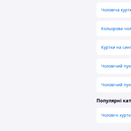
Чоловіча курт
Кольорова чол
Куртки на син
Чоловічий пухо
Чоловічий пух
Популярні кат
Чоловічі куртк