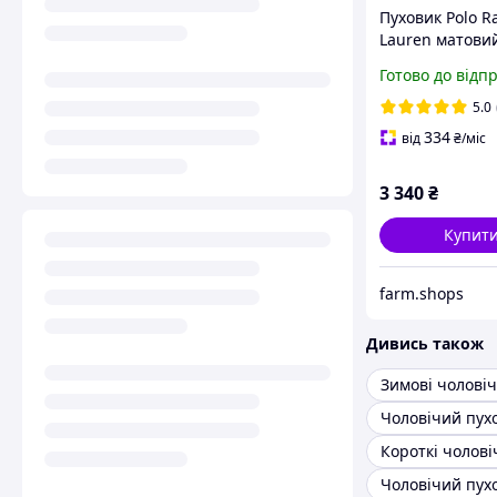
Пуховик Polo R
Lauren матови
Куртка Поло Р
Готово до відп
Модний пухов
чоловічий
5.0
334
від
₴
/міс
3 340
₴
Купит
farm.shops
Дивись також