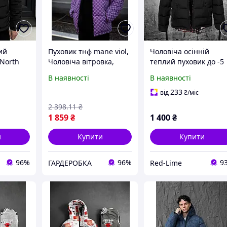
ий
Пуховик тнф mane viol,
Чоловіча осінній
 North
Чоловіча вітровка,
теплий пуховик до -5
 куртка
Стильна вітровка легка
Модна зимова чорна
В наявності
В наявності
а ТНФ з
на весну літо, жіноча
куртка для хлопця
дна TOP
модна піжама, Піжама
233
від
₴
/міс
на подарунок,
2 398
.11
₴
1 859
₴
1 400
₴
и
Купити
Купити
96%
96%
9
ГАРДЕРОБКА
Red-Lime