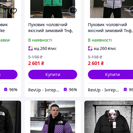
овик
Пуховик чоловічий
Пуховик чоловічий
ike
якісний зимовий Тнф,
якісний зимовий Тнф,
а
Спортивний модний
Спортивний модний
равки
В наявності
В наявності
юшоном
пуховик Tnf Чоловічі
пуховик Tnf Чоловічі
Куртки
зимові куртки-пуховики
зимові куртки-пухови
260
260
від
₴
/міс
від
₴
/міс
віків
TOP
TOP
5 198
₴
5 198
₴
ий
2 601
₴
2 601
₴
и
Купити
Купити
96%
96%
9
RevUp - Інтернет магазин стильних товарів
RevUp - Інтернет магазин стильних товарів