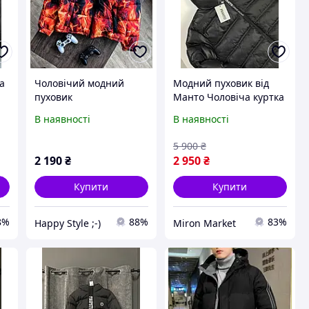
а
Чоловічий модний
Модний пуховик від
пуховик
Манто Чоловіча куртка
Manto Тепла куртка
В наявності
В наявності
а
Манто для чоловіків
в
5 900
₴
2 190
₴
2 950
₴
Купити
Купити
8%
88%
83%
Happy Style ;-)
Miron Market