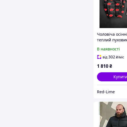
Чоловіча осінн
теплий пуховик
чорна з черво
В наявності
хмарами Модн
куртка для хло
302
від
₴
/міс
1 810
₴
Купит
Red-Lime