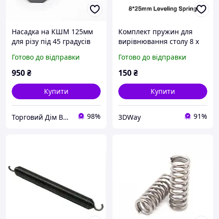
Насадка на КШМ 125мм
Комплект пружин для
для різу під 45 градусів
вирівнювання столу 8 x
25 мм
Готово до відправки
Готово до відправки
950
₴
150
₴
Купити
Купити
98%
91%
Торговий Дім Вербицький
3DWay