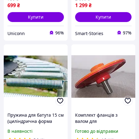
699
₴
1 299
₴
Купити
Купити
96%
97%
Uniconn
Smart-Stories
Пружина для батута 15 см
Комплект фланців з
(циліндрична форма
валом для
пряма) 150 мм.
бетонозмішувача 236 мм
В наявності
Готово до відправки
(125 л)