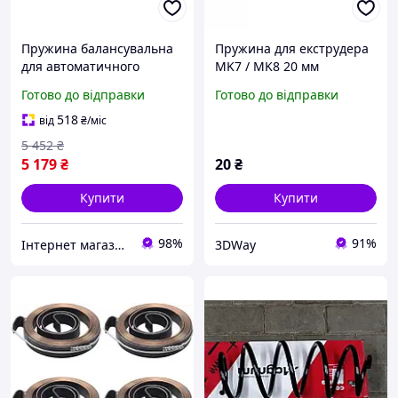
Пружина балансувальна
Пружина для екструдера
для автоматичного
MK7 / MK8 20 мм
шлагбауму FAAC 615 (8мм)
Готово до відправки
Готово до відправки
518
від
₴
/міс
5 452
₴
5 179
₴
20
₴
Купити
Купити
98%
91%
Інтернет магазин вуличних воріт, автоматики воріт, гаражних воріт, ролет та шлагбаумів
3DWay