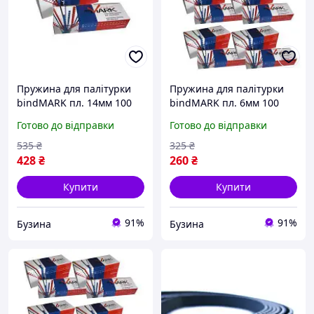
Пружина для палітурки
Пружина для палітурки
bindMARK пл. 14мм 100
bindMARK пл. 6мм 100
шт. синяя 43363 buzyna
шт. зеленая 43155 buzyna
Готово до відправки
Готово до відправки
535
₴
325
₴
428
₴
260
₴
Купити
Купити
91%
91%
Бузина
Бузина