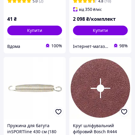
5.0
(2)
4.8
(10)
350
від
₴
/міс
41
₴
2 098
₴/комплект
Купити
Купити
100%
98%
Вдома
Інтернет-магазин "Сад і Дача"
Пружина для батута
Круг шліфувальний
inSPORTline 430 см (180
фібровий Bosch R444