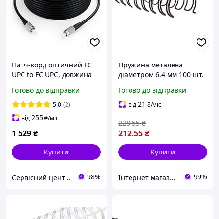
Патч-корд оптичний FC
Пружина металева
UPC to FC UPC, довжина
діаметром 6.4 мм 100 шт.
100м, одномодовий 9/125
пач. для плетіння
Готово до відправки
Готово до відправки
3mm, чорний, для
біндером Чорні
зовнішньої прокладки
21
5.0
(2)
від
₴
/міс
255
від
₴
/міс
228
.55
₴
1 529
₴
212
.55
₴
Купити
Купити
98%
99%
Сервісний центр Екран
Інтернет магазин ТерЛайн