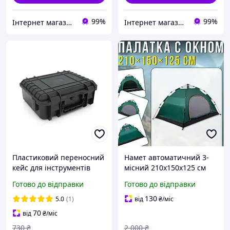
99%
99%
Інтернет магазин ТерЛайн
Інтернет магазин ТерЛайн
Пластиковий переносний
Намет автоматичний 3-
кейс для інструментів
місний 210х150х125 см
Voltronic, 342х275х125 мм
для кемпінгу MM-3005
Готово до відправки
Готово до відправки
Туристичний
автоматичний намет із
130
5.0
(1)
від
₴
/міс
вікном
70
від
₴
/міс
730
₴
2 000
₴