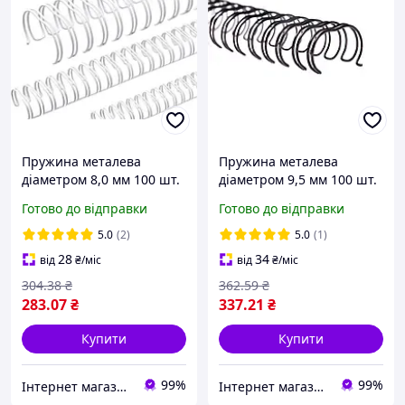
Пружина металева
Пружина металева
діаметром 8,0 мм 100 шт.
діаметром 9,5 мм 100 шт.
пач. для плетіння
пач. для плетіння
Готово до відправки
Готово до відправки
біндером Білі
біндером Чорні
5.0
(2)
5.0
(1)
28
34
від
₴
/міс
від
₴
/міс
304
.38
₴
362
.59
₴
283
.07
₴
337
.21
₴
Купити
Купити
99%
99%
Інтернет магазин ТерЛайн
Інтернет магазин ТерЛайн