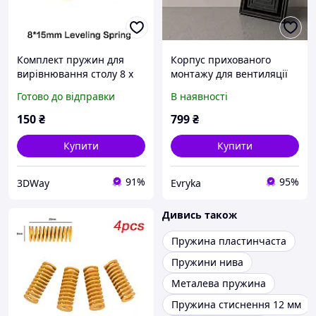
Комплект пружин для
Корпус прихованого
вирівнювання столу 8 x
монтажу для вентиляції
15 мм
під вентилятор 125мм
Готово до відправки
В наявності
150
₴
799
₴
Купити
Купити
91%
95%
3DWay
Evryka
Дивись також
Пружина пластинчаста
Пружини нива
Металева пружина
Пружина стиснення 12 мм