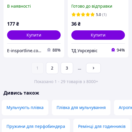
мм)
Expert for Metal G36
В наявності
Готово до відправки
22.23x125 мм
(2608607250)
5.0
(1)
177
₴
36
₴
Купити
Купити
88%
94%
E-insportline.com.ua
ТД Укрсервіс
1
2
3
...
Показано 1 - 29 товарів з 8000+
Дивись також
Мульчують плівка
Плівка для мульчування
Агроп
Пружини для перфобиндера
Ремінці для годинників