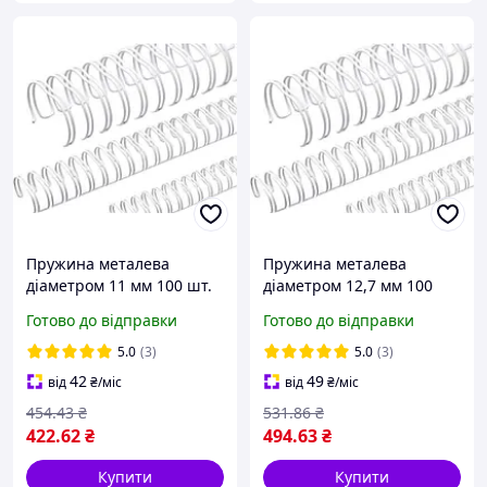
Пружина металева
Пружина металева
діаметром 11 мм 100 шт.
діаметром 12,7 мм 100
пач. для плетіння
шт. пач. для плетіння
Готово до відправки
Готово до відправки
біндером Білі
біндером Біла
5.0
(3)
5.0
(3)
42
49
від
₴
/міс
від
₴
/міс
454
.43
₴
531
.86
₴
422
.62
₴
494
.63
₴
Купити
Купити