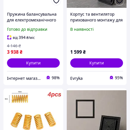
Пружина балансувальна
Корпус та вентилятор
для електромеханічного
прихованого монтажу для
шлагбауму FAAC 615 (7
вентиляції під
Готово до відправки
В наявності
мм)
вентилятор 125мм
394
від
₴
/міс
4 146
₴
3 938
₴
1 599
₴
Купити
Купити
98%
95%
Інтернет магазин вуличних воріт, автоматики воріт, гаражних воріт, ролет та шлагбаумів
Evryka