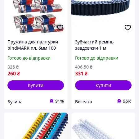
Пружина для палітурки
Зубчастий ремінь
bindMARK пл. 6мм 100
завдовжки 1 м
шт. черная 43152 buzyna
завширшки 6 мм для 3D-
Готово до відправки
Готово до відправки
принтера та ЧПУ-станка
надійний приводний
325
₴
496
.50
₴
елемент FLAME
260
₴
331
₴
Купити
Купити
91%
96%
Бузина
Веселка