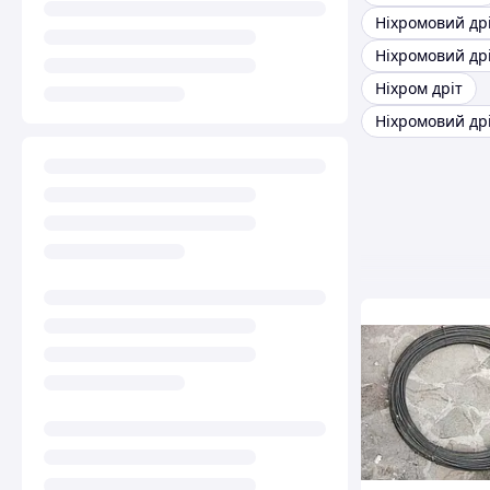
Ніхромовий др
Ніхром дріт