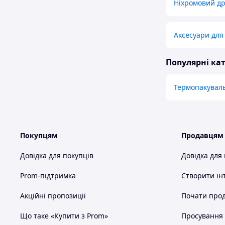
Ніхромовий др
Аксесуари для 
Популярні кат
Термопакувал
Покупцям
Продавцям
Довідка для покупців
Довідка для
Prom-підтримка
Створити ін
Акційні пропозиції
Почати прод
Що таке «Купити з Prom»
Просування в