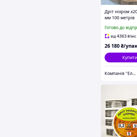
Дріт ніхром х2
мм 100 метрів
Готово до відп
4363
від
₴
/міс
26 180
₴/упа
Купит
Компанія "Електросталь"