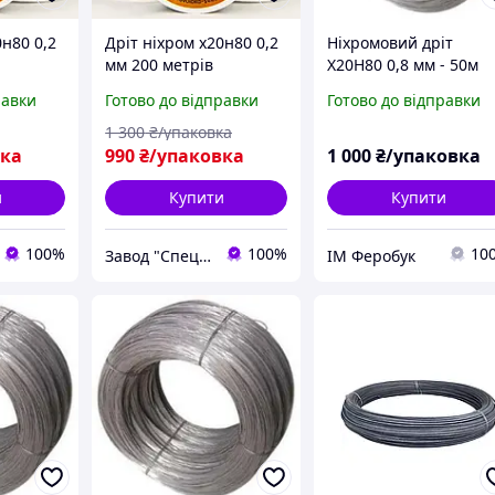
0н80 0,2
Дріт ніхром х20н80 0,2
Ніхромовий дріт
мм 200 метрів
Х20Н80 0,8 мм - 50м
равки
Готово до відправки
Готово до відправки
1 300
₴/упаковка
вка
990
₴/упаковка
1 000
₴/упаковка
и
Купити
Купити
100%
100%
10
Завод "Спецметизгруп"
ІМ Феробук