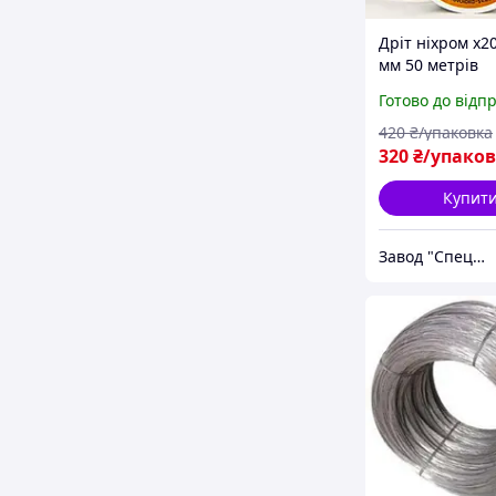
Дріт ніхром х2
мм 50 метрів
Готово до відп
420
₴/упаковка
320
₴/упако
Купит
Завод "Спецметизгруп"