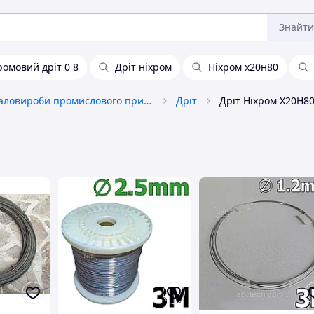
Знайти
ромовий дріт 0 8
Дріт ніхром
Ніхром х20н80
Металовироби промислового призначення
Дріт
Дріт Ніхром Х20Н80