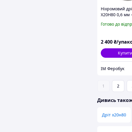
Ніхромовий др
Х20Н80 0,6 мм 
Готово до відп
2 400
₴/упак
Купит
ІМ Феробук
1
2
Дивись тако
Дріт х20н80