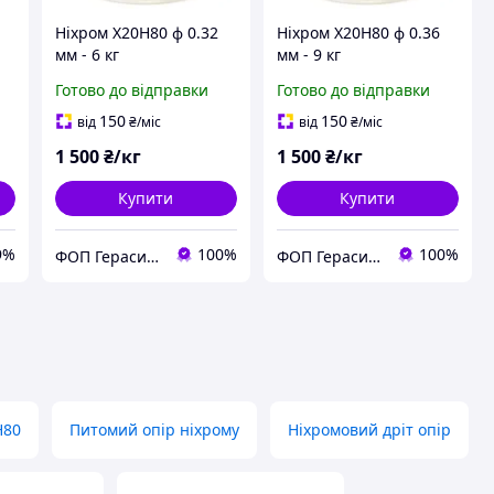
Ніхром Х20Н80 ф 0.32
Ніхром Х20Н80 ф 0.36
мм - 6 кг
мм - 9 кг
Готово до відправки
Готово до відправки
150
150
від
₴
/міс
від
₴
/міс
1 500
₴/кг
1 500
₴/кг
Купити
Купити
9%
100%
100%
ФОП Герасимчук В.П.
ФОП Герасимчук В.П.
Н80
Питомий опір ніхрому
Ніхромовий дріт опір