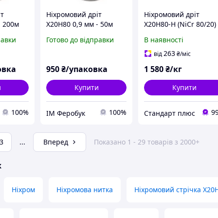
іт
Ніхромовий дріт
Ніхромовий дріт
- 200м
Х20Н80 0,9 мм - 50м
Х20Н80-Н (NiCr 80/20)
Ø3,2 мм
равки
Готово до відправки
В наявності
263
від
₴
/міс
овка
950
₴/упаковка
1 580
₴/кг
и
Купити
Купити
100%
100%
9
ІМ Феробук
Стандарт плюс
3
...
Вперед
Показано 1 - 29 товарів з 2000+
ж
Ніхром
Ніхромова нитка
Ніхромовий стрічка Х20