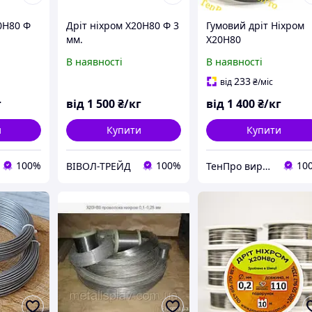
0Н80 Ф
Дріт ніхром Х20Н80 Ф 3
Гумовий дріт Ніхром
мм.
Х20Н80
В наявності
В наявності
233
від
₴
/міс
г
від
1 500
₴/кг
від
1 400
₴/кг
и
Купити
Купити
100%
100%
10
ВІВОЛ-ТРЕЙД
ТенПро виробництво нагрівачів