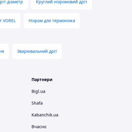
ріт діаметр
Круглий ніхромовий дріт
т VOREL
Ніхром для термоножа
ня
Зварювальний дріт
Партнери
Bigl.ua
Shafa
Kabanchik.ua
Вчасно