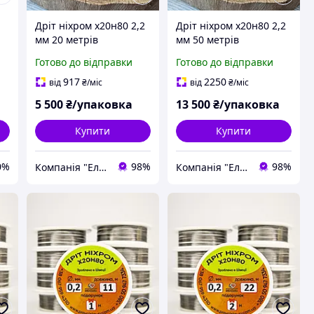
Дріт ніхром х20н80 2,2
Дріт ніхром х20н80 2,2
мм 20 метрів
мм 50 метрів
Готово до відправки
Готово до відправки
917
2250
від
₴
/міс
від
₴
/міс
5 500
₴/упаковка
13 500
₴/упаковка
Купити
Купити
0%
98%
98%
Компанія "Електросталь"
Компанія "Електросталь"