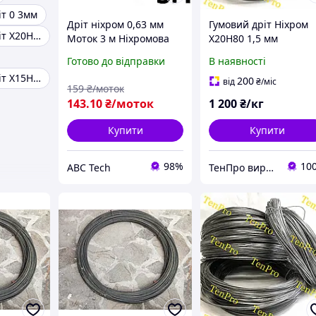
іт 0 3мм
Дріт ніхром 0,63 мм
Гумовий дріт Ніхром
Ніхромовий дріт Х20Н80
Моток 3 м Ніхромова
Х20Н80 1,5 мм
струна для запайника
Готово до відправки
В наявності
Нагрівач-струна Дроту
Ніхромовий дріт Х15Н60
х20н80
200
від
₴
/міс
159
₴/моток
143
.10
₴/моток
1 200
₴/кг
Купити
Купити
98%
10
ABC Tech
ТенПро виробництво нагрівачів