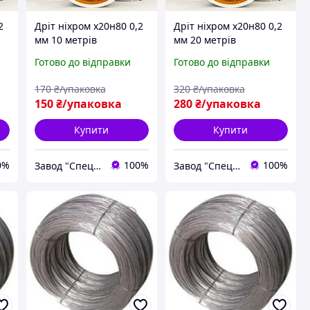
2
Дріт ніхром х20н80 0,2
Дріт ніхром х20н80 0,2
мм 10 метрів
мм 20 метрів
Готово до відправки
Готово до відправки
170
₴/упаковка
320
₴/упаковка
150
₴/упаковка
280
₴/упаковка
Купити
Купити
0%
100%
100%
Завод "Спецметизгруп"
Завод "Спецметизгруп"