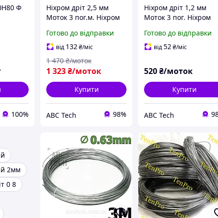
0Н80 Ф
Ніхром дріт 2,5 мм
Ніхром дріт 1,2 мм
Моток 3 пог.м. Ніхром
Моток 3 пог. Ніхром
Х20Н80 Ніхромова
Х20Н80 Ніхромова
Готово до відправки
Готово до відправки
нитка перерізом 2,5 мм
нитка перерізом 1.2 
Струна нікельхром
Струна нікельхром
132
52
від
₴
/міс
від
₴
/міс
1 470
₴/моток
г
1 323
₴/моток
520
₴/моток
и
Купити
Купити
100%
98%
9
ABC Tech
ABC Tech
ий
ий 2мм
т 0 8