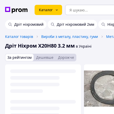
Каталог
Дріт ніхромовий
Дріт ніхромовий 2мм
Ніх
Каталог товарів
Вироби з металу, пластику, гуми
Дріт Ніхром Х20Н80 3.2 мм
в Україні
За рейтингом
Дешевше
Дорожче