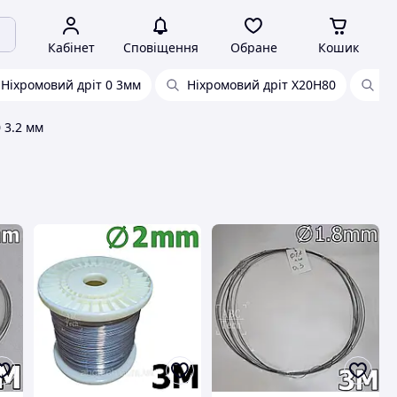
Кабінет
Сповіщення
Обране
Кошик
Ніхромовий дріт 0 3мм
Ніхромовий дріт Х20Н80
Ні
 3.2 мм