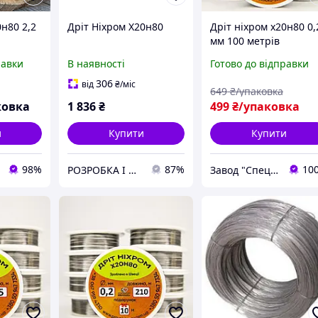
0н80 2,2
Дріт Ніхром Х20н80
Дріт ніхром х20н80 0,
мм 100 метрів
равки
В наявності
Готово до відправки
306
від
₴
/міс
649
₴/упаковка
ковка
1 836
₴
499
₴/упаковка
и
Купити
Купити
98%
87%
10
РОЗРОБКА І ВПРОВАДЖЕННЯ НОВИХ МАТЕРІАЛІВ
Завод "Спецметизгруп"