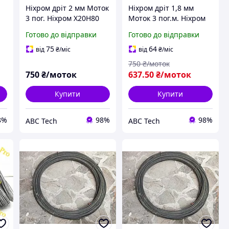
Ніхром дріт 2 мм Моток
Ніхром дріт 1,8 мм
3 пог. Ніхром Х20Н80
Моток 3 пог.м. Ніхром
Ніхромова нитка
Х20Н80 Ніхромова
Готово до відправки
Готово до відправки
мм
перерізом 2 мм Струна
нитка перерізом 1.8 мм
нікельхром
Струна нікельхром
75
64
від
₴
/міс
від
₴
/міс
750
₴/моток
750
₴/моток
637
.50
₴/моток
Купити
Купити
8%
98%
98%
ABC Tech
ABC Tech