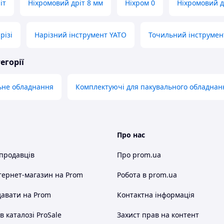
іт
Ніхромовий дріт 8 мм
Ніхром 0
Ніхромовий д
різі
Нарізний інструмент YATO
Точильний інструмен
егорії
ьне обладнання
Комплектуючі для пакувального обладнан
Про нас
 продавців
Про prom.ua
тернет-магазин
на Prom
Робота в prom.ua
авати на Prom
Контактна інформація
 каталозі ProSale
Захист прав на контент