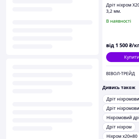
Дріт ніхром Х2
3,2 мм.
В наявності
від
1 500
₴/к
Купит
ВІВОЛ-ТРЕЙД
Дивись також
Дріт ніхромов
Дріт ніхромов
Ніхромовий дрі
Дріт ніхром
Ніхром х20н80