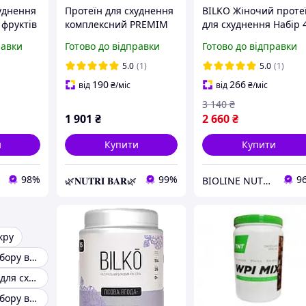
уднення
Протеїн для схуднення
BILKO Жіночий проте
 фруктів
комплексний PREMIM
для схуднення Набір 
овий
1200 г. FIT SHAKE -
в 1 (4 шт по 450г) 1.8 
равки
Готово до відправки
Готово до відправки
зниження
EN`VIE LAB ваніль
Сироватковий коктей
ion 500
з вітамінами Смаки:
5.0
(1)
5.0
(1)
Банан, Ваніль,
190
266
від
₴
/міс
від
₴
/міс
3 140
₴
1 901
₴
2 660
₴
и
Купити
Купити
98%
99%
9
🌿𝐍𝐔𝐓𝐑𝐈 𝐁𝐀𝐑🌿
BIOLINE NUTRITION
кру
Протеїн для набору ваги
Протеїн ізолят для схуднення
Протеїн для набору ваги дівчині