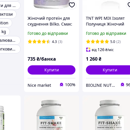
Хороший купити для схуднення
актози
Жіночий протеїн для
TNT WPI MIX Ізолят
ition
схуднення Bilko. Смак:
Полуниця Жіночий
Лісова ягода. Вага:
нічний протеїн для
 kg
Готово до відправки
Готово до відправки
450гр. 15 порцій
схуднення
Протеїн для спалювання жиру
4.3
(3)
5.0
(2)
Протеїн сироватковий для схуднення
126
від
₴
/міс
735
₴/банка
1 260
₴
Купити
Купити
100%
9
Nice market
BIOLINE NUTRITION