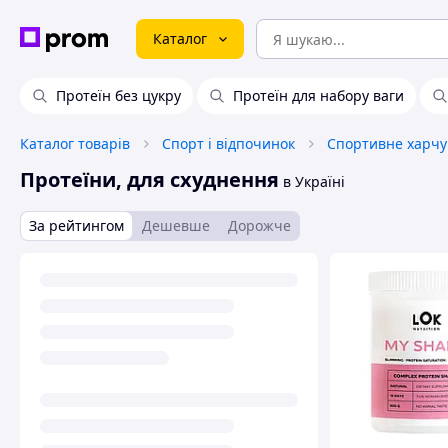
Каталог
Протеїн без цукру
Протеїн для набору ваги
Каталог товарів
Спорт і відпочинок
Протеїни, для схуднення
в Україні
За рейтингом
Дешевше
Дорожче