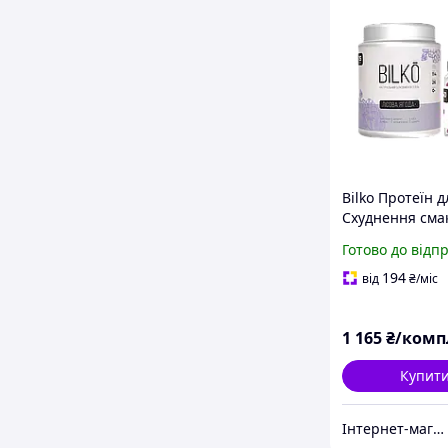
Bilko Протеїн д
Схуднення смак
ягода 0,45 кг +
Готово до відп
Максі Bilko 60 
194
від
₴
/міс
1 165
₴/комп
Купит
Інтернет-магазин Salsa-market