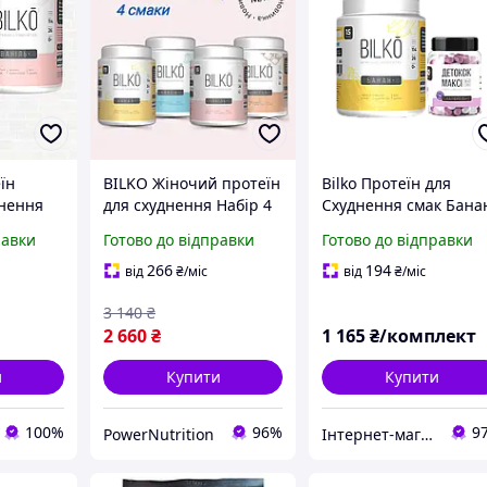
їн
BILKO Жіночий протеїн
Bilko Протеїн для
днення
для схуднення Набір 4
Схуднення смак Бана
Ваніль
в 1 (4 шт по 450г) 1.8 кг
0,45 кг + Детоксік Мак
равки
Готово до відправки
Готово до відправки
Сироватковий коктейль
Bilko 60 капсул
з вітамінами Смаки:
266
194
від
₴
/міс
від
₴
/міс
Банан, Ваніль,
3 140
₴
2 660
₴
1 165
₴/комплект
и
Купити
Купити
100%
96%
9
PowerNutrition
Інтернет-магазин Salsa-market