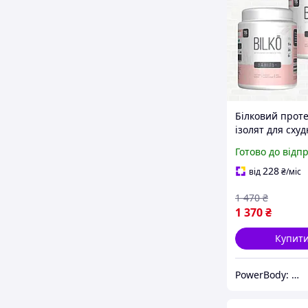
Білковий проте
ізолят для сху
Білко 450х2 гр 
Готово до відп
228
від
₴
/міс
1 470
₴
1 370
₴
Купит
PowerBody: Спортивное питание Без Переплат