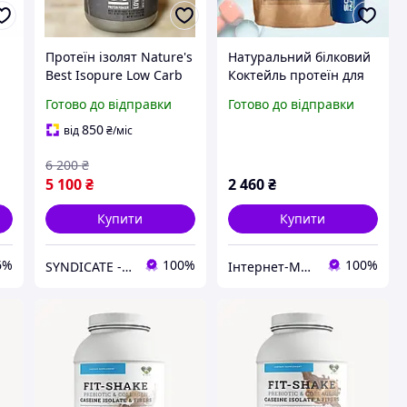
Протеїн ізолят Nature's
Натуральний білковий
Best Isopure Low Carb
Коктейль протеїн для
1.36 кг Кокос протеїн
схуднення Білко
Готово до відправки
Готово до відправки
для схуднення без
Шоколад 1.8 кг +
цукру та жирів
Шейкер
850
від
₴
/міс
6 200
₴
5 100
₴
2 460
₴
Купити
Купити
6%
100%
100%
SYNDICATE - Магазин спортивного харчування
Iнтернет-Магазин АВС-SportFood Твій Помічник по Спортивному Харчуванню