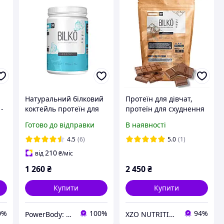
Натуральний білковий
Протеїн для дівчат,
 -
коктейль протеїн для
протеїн для схуднення
схуднення Польща 0,9
Готово до відправки
В наявності
кг без смакових
добавок
4.5
(6)
5.0
(1)
210
від
₴
/міс
1 260
₴
2 450
₴
Купити
Купити
0%
100%
94%
PowerBody: Спортивное питание Без Переплат
XZO NUTRITION