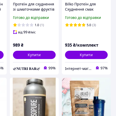
їн
Протеїн для схуднення
Bilko Протеїн для
4
зі шматочками фруктів
Схуднення смак
кг
MY SHAKE Білковий
полуниця 0,45 кг +
Готово до відправки
Готово до відправки
ль
коктейль для зниження
Шейкер
ваги LOK Nutrition 500
1.0
(1)
5.0
(3)
г. Молочни
99
від
₴
/міс
989
₴
935
₴/комплект
Купити
Купити
6%
99%
97%
🌿𝐍𝐔𝐓𝐑𝐈 𝐁𝐀𝐑🌿
Інтернет-магазин Salsa-market