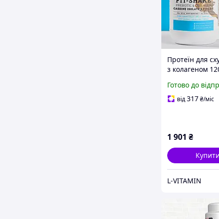
Протеїн для сх
з колагеном 120
SHAKE EN`VIE L
Готово до відп
карамель
317
від
₴
/міс
1 901
₴
Купит
L-VITAMIN