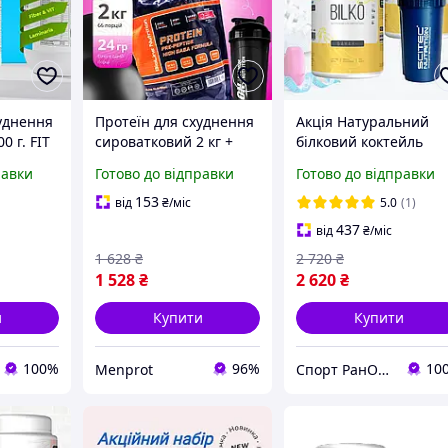
уднення
Протеїн для схуднення
Акція Натуральний
0 г. FIT
сироватковий 2 кг +
білковий коктейль
AB
шейкер у подарунок
протеїн для сушіння 
равки
Готово до відправки
Готово до відправки
Німеччина
схуднення Bilko 2х0,9 
і шейкер
153
від
₴
/міс
5.0
(1)
437
від
₴
/міс
1 628
₴
2 720
₴
1 528
₴
2 620
₴
и
Купити
Купити
100%
96%
10
Menprot
Спорт РанОк Інтернет-магазин натурального спортивного харчування