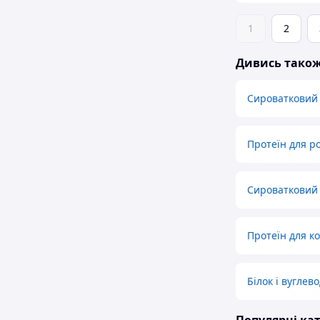
1
2
Дивись тако
Сироватковий
Протеїн для ро
Сироватковий 
Протеїн для к
Білок і вуглев