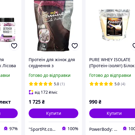
ля
Протеїн для жінок для
PURE WHEY ISOLATE
 Лісова
схуднення з
(Протеїн-ізолят) Білок
 Детоксік
трюфельним смаком
95% суха м'язова
равки
Готово до відправки
Готово до відправки
капсул
Power Pro Femine
маса+рельєф POLAND
Protein 1000g
0,9 кг
5.0
(1)
5.0
(4)
172
від
₴
/міс
лект
1 725
₴
990
₴
и
Купити
Купити
97%
100%
10
"SportPit.com.ua"- Интернет-магазин спортивного питания.
PowerBody: Спортивное питание Без Переплат