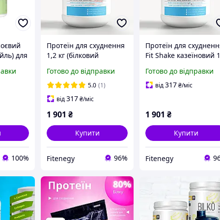
соєвий
Протеїн для схуднення
Протеїн для схудненн
йль) для
1,2 кг (білковий
Fit Shake казеїновий 1
аміни
коктейль) казеїновий
кг Envie Lab
равки
Готово до відправки
Готово до відправки
 Soy
для дівчат Fit Shake
аніль
Envie Lab
317
5.0
(1)
від
₴
/міс
317
від
₴
/міс
1 901
₴
1 901
₴
и
Купити
Купити
100%
96%
9
Fitenegy
Fitenegy