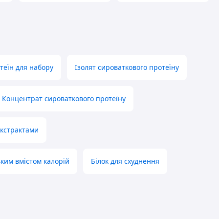
теїн для набору
Ізолят сироваткового протеїну
Концентрат сироваткового протеїну
екстрактами
ьким вмістом калорій
Білок для схуднення