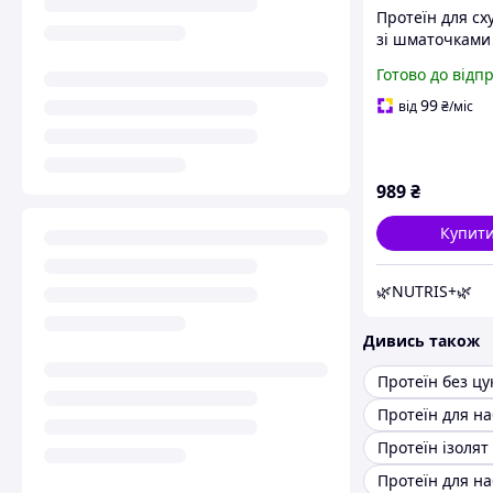
Протеїн для сх
зі шматочками
MY SHAKE Білк
Готово до відп
коктейль для 
ваги LOK Nutrit
99
від
₴
/міс
г. Лісові ягоди
989
₴
Купит
🌿NUTRIS+🌿
Дивись також
Протеїн без цу