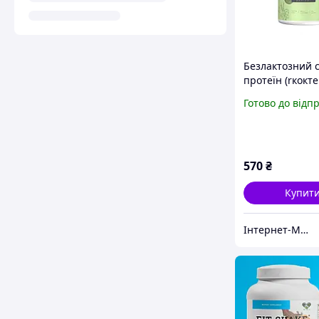
Безлактозний 
протеїн (rкокте
схуднення та з
Готово до відп
живлення Bilko
Isolate 0,6 кг в
570
₴
Купит
Iнтернет-Магазин АВС-SportFood Твій Помічник по Спортивному Харчуванню