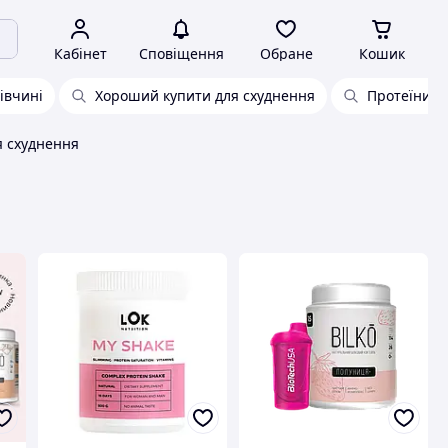
Кабінет
Сповіщення
Обране
Кошик
івчині
Хороший купити для схуднення
Протеїни б
я схуднення