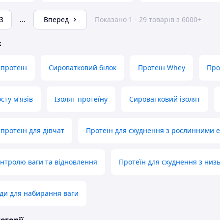
3
...
Вперед
Показано 1 - 29 товарів з 6000+
ж
 протеїн
Сироватковий білок
Протеїн Whey
Про
сту м'язів
Ізолят протеїну
Сироватковий ізолят
протеїн для дівчат
Протеїн для схуднення з рослинними 
онтролю ваги та відновлення
Протеїн для схуднення з низ
оди для набирання ваги