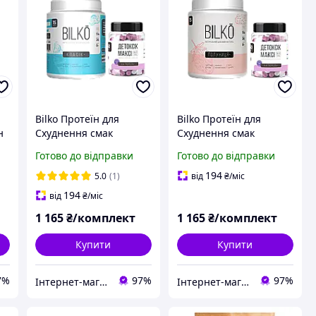
Bilko Протеїн для
Bilko Протеїн для
н
Схуднення смак
Схуднення смак
сі
Молочний 0,45 кг +
полуниця 0,45 кг +
Готово до відправки
Готово до відправки
Детоксік Максі Bilko 60
Детоксік Максі Bilko 60
капсул
капсул
194
5.0
(1)
від
₴
/міс
194
від
₴
/міс
1 165
₴/комплект
1 165
₴/комплект
Купити
Купити
7%
97%
97%
Інтернет-магазин Salsa-market
Інтернет-магазин Salsa-market