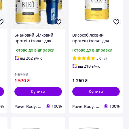
Бнановий Білковий
Високобілковий
протеїн ізолят для
протеїн ізолят для
та
схуднення Білко 450х2
схуднення сушіння
Готово до відправки
Готово до відправки
кг
гр з шейкером у
заміни живлення Bilko
комплекті
0,9 кг Банан
262
від
₴
/міс
5.0
(3)
210
від
₴
/міс
1 670
₴
1 570
₴
1 260
₴
Купити
Купити
0%
100%
100%
PowerBody: Спортивное питание Без Переплат
PowerBody: Спортивное питание Без Переплат