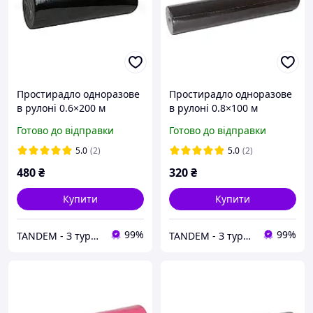
Простирадло одноразове
Простирадло одноразове
в рулоні 0.6×200 м
в рулоні 0.8×100 м
спанбонд Medium 19 г/м²
спанбонд Medium 19 г/м²
Готово до відправки
Готово до відправки
чорне для масажу,
чорне для масажу,
косметології, кушетки
косметології, кушетки
5.0
(2)
5.0
(2)
SanGig
SanGig
480
₴
320
₴
Купити
Купити
99%
99%
TANDEM - З турботою про Вас та ваших клієнтів
TANDEM - З турботою про Вас та ваших клієнтів