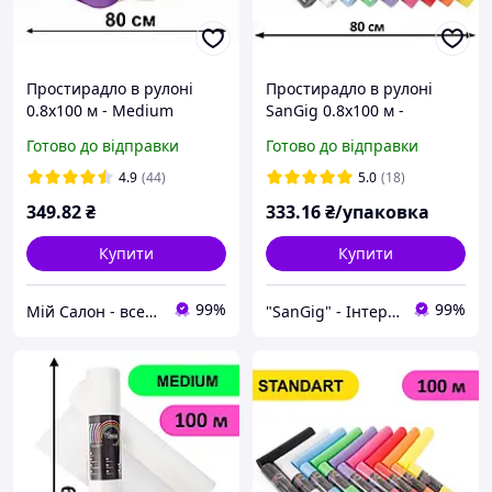
Простирадло в рулоні
Простирадло в рулоні
0.8х100 м - Medium
SanGig 0.8х100 м -
Medium
Готово до відправки
Готово до відправки
4.9
(44)
5.0
(18)
349
.82
₴
333
.16
₴/упаковка
Купити
Купити
99%
99%
Мій Салон - все для вашого салону!
"SanGig" - Інтернет-магазин