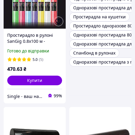
Одноразові простирадла для
Простирадла на кушетки
Простирадло одноразове 80 
Одноразові простирадла 80х
Простирадло в рулоні
SanGig 0.8х100 м -
Одноразові простирадла для
Standart
Готово до відправки
Спанбонд в рулонах
5.0
(5)
Одноразові простирадла з п
470
.63
₴
Купити
99%
Single - ваш надійний партнер!