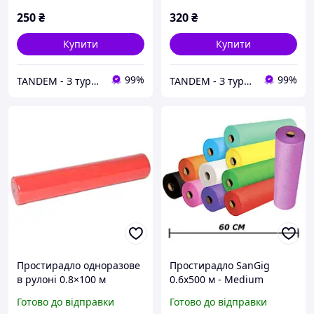
SanGig
SanGig
250
₴
320
₴
Купити
Купити
99%
99%
TANDEM - З турботою про Вас та ваших клієнтів
TANDEM - З турботою про Вас та ваших клієнтів
Простирадло одноразове
Простирадло SanGig
в рулоні 0.8×100 м
0.6х500 м - Medium
спанбонд Medium 19 г/м²
Готово до відправки
Готово до відправки
червоне для масажу,