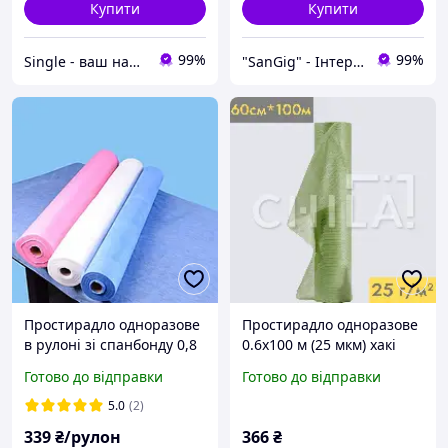
Купити
Купити
99%
99%
Single - ваш надійний партнер!
"SanGig" - Інтернет-магазин
Простирадло одноразове
Простирадло одноразове
в рулоні зі спанбонду 0,8
0.6х100 м (25 мкм) хакі
х 100 м. три кольори на
Готово до відправки
Готово до відправки
вибір
5.0
(2)
339
₴/рулон
366
₴