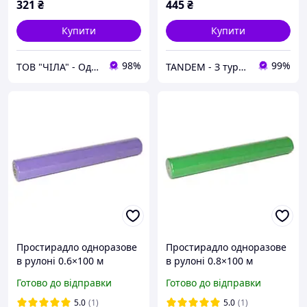
321
₴
445
₴
Купити
Купити
98%
99%
ТОВ "ЧІЛА" - Одноразова продукція
TANDEM - З турботою про Вас та ваших клієнтів
Простирадло одноразове
Простирадло одноразове
в рулоні 0.6×100 м
в рулоні 0.8×100 м
спанбонд Medium 19 г/м²
спанбонд Medium 19 г/м²
Готово до відправки
Готово до відправки
фіолетове для масажу,
зелене для масажу,
косметології, кушетки
косметології, кушетки
5.0
(1)
5.0
(1)