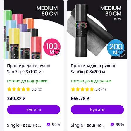
Простирадло в рулоні
Простирадло в рулоні
SanGig 0.8х100 м -
SanGig 0.8х200 м -
Medium
Medium Чорний
Готово до відправки
Готово до відправки
5.0
(2)
5.0
(1)
349
.82
₴
665
.78
₴
Купити
Купити
99%
99%
Single - ваш надійний партнер!
Single - ваш надійний партнер!