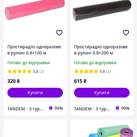
Простирадло одноразове
Простирадло одноразове
в рулоні 0.8×100 м
в рулоні 0.8×200 м
спанбонд Medium 19 г/м²
спанбонд Medium 19 г/м²
Готово до відправки
Готово до відправки
малинове для масажу,
чорне для масажу,
косметології, кушетки
косметології, кушетки
5.0
(2)
5.0
(2)
SanGig
SanGig
320
₴
615
₴
Купити
Купити
99%
99%
TANDEM - З турботою про Вас та ваших клієнтів
TANDEM - З турботою про Вас та ваших клієнтів