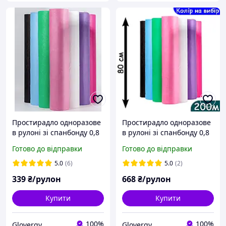
Простирадло одноразове
Простирадло одноразове
в рулоні зі спанбонду 0,8
в рулоні зі спанбонду 0,8
х 100 м. різнокольорові
х 200 м. різнокольорові
Готово до відправки
Готово до відправки
5.0
(6)
5.0
(2)
339
₴/рулон
668
₴/рулон
Купити
Купити
100%
100%
Glovergy
Glovergy