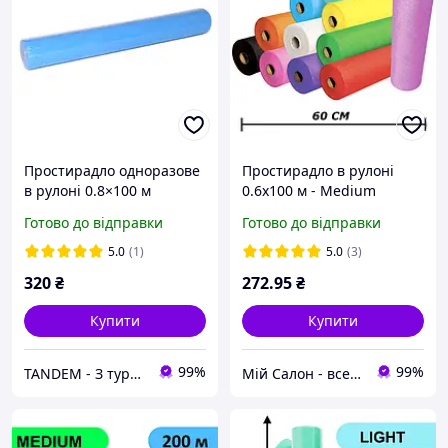
Простирадло одноразове
Простирадло в рулоні
в рулоні 0.8×100 м
0.6х100 м - Medium
спанбонд Medium 19 г/м²
Готово до відправки
Готово до відправки
блакитне для масажу,
косметології, кушетки
5.0
(1)
5.0
(3)
SanGig
320
₴
272
.95
₴
Купити
Купити
99%
99%
TANDEM - З турботою про Вас та ваших клієнтів
Мій Салон - все для вашого салону!