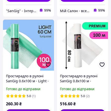
99%
99%
"SanGig" - Інтернет-магазин
Мій Салон - все для вашого салону!
Простирадло в рулоні
Простирадло в рулоні
SanGig 0.6х100 м - Light -
SanGig 0.8х100 м -
Бірюзовий
Premium - Білий
Готово до відправки
Готово до відправки
5.0
(1)
5.0
(2)
260
.30
₴
516
.60
₴