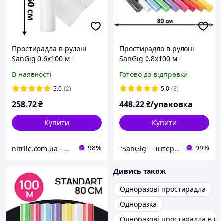
Простирадла в рулоні
Простирадло в рулоні
SanGig 0.6х100 м -
SanGig 0.8х100 м -
Medium Білый
Standart
В наявності
Готово до відправки
5.0
(2)
5.0
(8)
258
.72
₴
448
.22
₴/упаковка
Купити
Купити
98%
99%
nitrile.com.ua - гуртівня рукавичок та не тільки!
"SanGig" - Інтернет-магазин
Дивись також
Одноразові простирадла
Одноразка
Одноразові простирадла в р