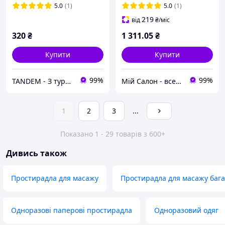
косметології, кушетки
5.0
(1)
5.0
(1)
SanGig
219
від
₴
/міс
320
₴
1 311
.05
₴
Купити
Купити
99%
99%
TANDEM - З турботою про Вас та ваших клієнтів
Мій Салон - все для вашого салону!
1
2
3
...
Показано 1 - 29 товарів з 600+
Дивись також
Простирадла для масажу
Простирадла для масажу бага
Одноразові паперові простирадла
Одноразовий одяг