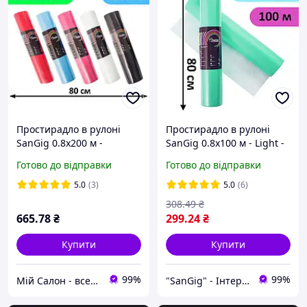
Простирадло в рулоні
Простирадло в рулоні
SanGig 0.8х200 м -
SanGig 0.8х100 м - Light -
Medium
Бірюзовий
Готово до відправки
Готово до відправки
5.0
(3)
5.0
(6)
308
.49
₴
665
.78
₴
299
.24
₴
Купити
Купити
99%
99%
Мій Салон - все для вашого салону!
"SanGig" - Інтернет-магазин