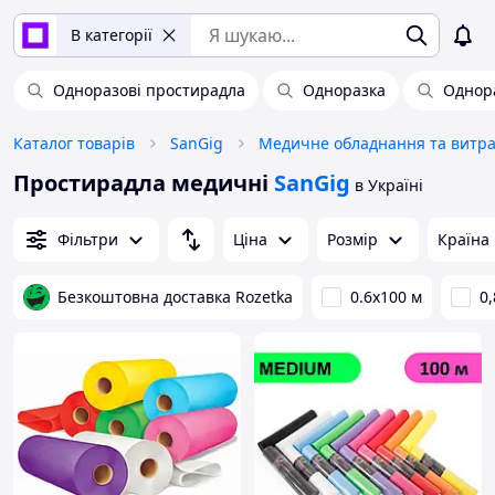
В категорії
Одноразові простирадла
Одноразка
Однора
Каталог товарів
SanGig
Простирадла медичні
SanGig
в Україні
Фільтри
Ціна
Розмір
Країна
Безкоштовна доставка Rozetka
0.6х100 м
0