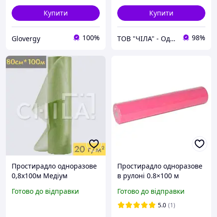
Купити
Купити
100%
98%
Glovergy
ТОВ "ЧІЛА" - Одноразова продукція
Простирадло одноразове
Простирадло одноразове
0,8х100м Медіум
в рулоні 0.8×100 м
(щільність 20 г/м²), хакі
спанбонд Standart 24 г/м²
Готово до відправки
Готово до відправки
малинове для масажу,
косметології, кушетки
5.0
(1)
SanGig