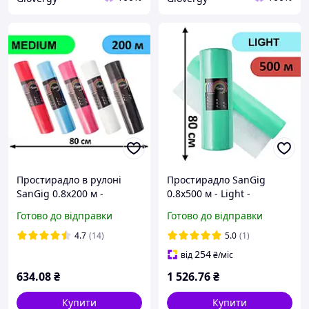
Простирадло в рулоні
Простирадло SanGig
SanGig 0.8х200 м -
0.8х500 м - Light -
Medium
Бірюзовий
Готово до відправки
Готово до відправки
4.7
(14)
5.0
(1)
254
від
₴
/міс
634
.08
₴
1 526
.76
₴
Купити
Купити