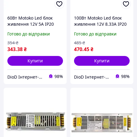
60Вт Motoko Led блок
100Вт Motoko Led блок
живлення 12V 5A IP20
живлення 12V 8.33A IP20
LONG
LONG
Готово до відправки
Готово до відправки
354
₴
485
₴
343
.38
₴
470
.45
₴
Купити
Купити
98%
98%
DioD Інтернет-магазин
DioD Інтернет-магазин