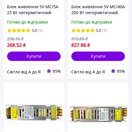
Блок живлення 5V MC/5A
Блок живлення 5V MС/40A
25 Вт негерметичний
200 Вт негерметичний
Готово до відправки
Готово до відправки
5.0
(1)
5.0
(1)
298
.35
₴
919
.85
₴
268
.52
₴
827
.86
₴
Купити
Купити
95%
95%
Світло від А до Я
Світло від А до Я