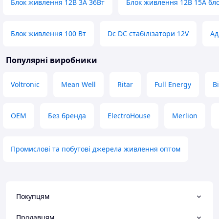
Блок живлення 12В 3А 36Вт
Блок живлення 12В 15А бл
Блок живлення 100 Вт
Dc DC стабілізатори 12V
Ад
Популярні виробники
Voltronic
Mean Well
Ritar
Full Energy
B
OEM
Без бренда
ElectroHouse
Merlion
Промислові та побутові джерела живлення оптом
Покупцям
Продавцям