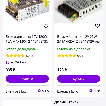
Блок живлення 12V 120W
Блок живлення 12V 25W
10A MN-120-12 110*78*35
2A MN-25-12 78*48*20 мм
мм MOTOKO
MOTOKO
Готово до відправки
Готово до відправки
5.0
(3)
5.0
(3)
34
від
₴
/міс
335
₴
123
₴
Купити
Купити
99%
99%
Електра&Еко
Електра&Еко
Дивись також