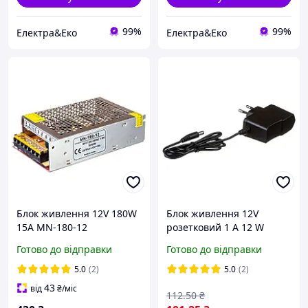
99%
99%
Електра&Еко
Електра&Еко
Блок живлення 12V 180W
Блок живлення 12V
15A MN-180-12
розетковий 1 А 12 W
160*100*44 ммMOTOKO
негерметичний
Готово до відправки
Готово до відправки
5.0
(2)
5.0
(2)
43
від
₴
/міс
112
.50
₴