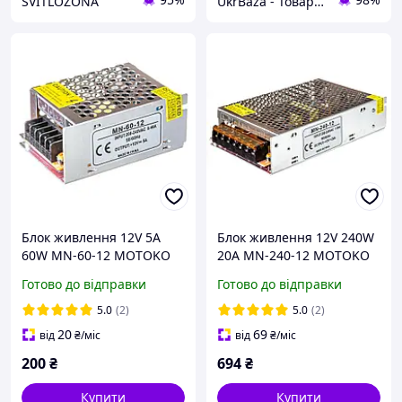
SVITLOZONA
UkrBaza - Товари для дому дозвілля та відпочинку
Блок живлення 12V 5A
Блок живлення 12V 240W
60W MN-60-12 MOTOKO
20A MN-240-12 MOTOKO
Готово до відправки
Готово до відправки
5.0
(2)
5.0
(2)
20
69
від
₴
/міс
від
₴
/міс
200
₴
694
₴
Купити
Купити