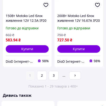
150Вт Motoko Led блок
200Вт Motoko Led блок
живлення 12V 12.5A IP20
живлення 12V 16.67A IP20
LONG
LONG
Готово до відправки
Готово до відправки
602
₴
750
₴
583
.94
₴
727
.50
₴
Купити
Купити
98%
98%
DioD Інтернет-магазин
DioD Інтернет-магазин
1
2
3
...
Показано 1 - 29 товарів з 400+
Дивись також