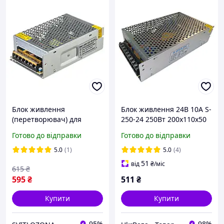
Блок живлення
Блок живлення 24В 10А S-
(перетворювач) для
250-24 250Вт 200х110х50
світлодіодних стрічок MN
мм
Готово до відправки
Готово до відправки
12В 200Вт 16.6A - 1 рік
гарантії!
5.0
(1)
5.0
(4)
51
від
₴
/міс
615
₴
595
₴
511
₴
Купити
Купити
95%
98%