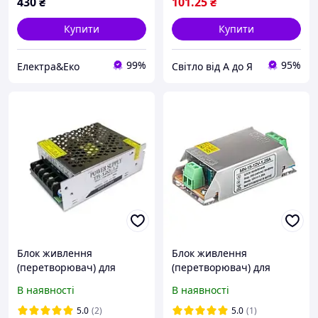
430
₴
101
.25
₴
Купити
Купити
99%
95%
Електра&Еко
Світло від А до Я
Блок живлення
Блок живлення
(перетворювач) для
(перетворювач) для
світлодіодних стрічок
світлодіодних стрічок MN
В наявності
В наявності
TR/MN 12В 120Вт 10A - 1
12В 15Вт 1.25A - 1 рік
рік гарантії!
гарантії!
5.0
(2)
5.0
(1)