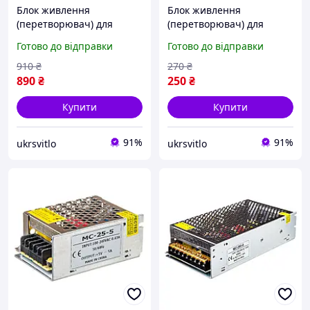
Блок живлення
Блок живлення
(перетворювач) для
(перетворювач) для
світлодіодних стрічок
світлодіодних стрічок MN
Готово до відправки
Готово до відправки
LONG 12В 240Вт 20A - 2
12В 60Вт 5A - 1 рік
роки гарантії! (проф.
гарантії!
910
₴
270
₴
серія)
890
₴
250
₴
Купити
Купити
91%
91%
ukrsvitlo
ukrsvitlo