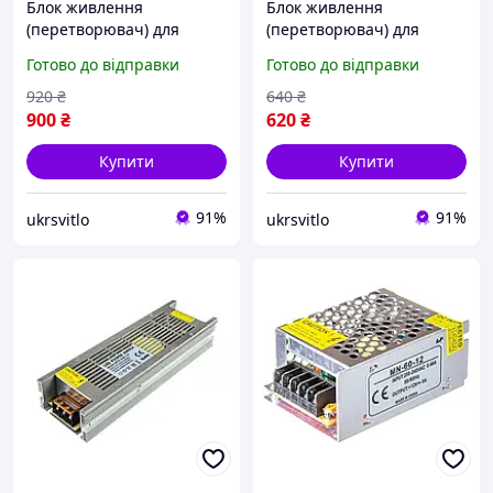
Блок живлення
Блок живлення
(перетворювач) для
(перетворювач) для
світлодіодних стрічок MN
світлодіодних стрічок M
Готово до відправки
Готово до відправки
12В 400Вт 33A - 1 рік
12В 240Вт 20A - 1 рік
гарантії!
гарантії!
920
₴
640
₴
900
₴
620
₴
Купити
Купити
91%
91%
ukrsvitlo
ukrsvitlo