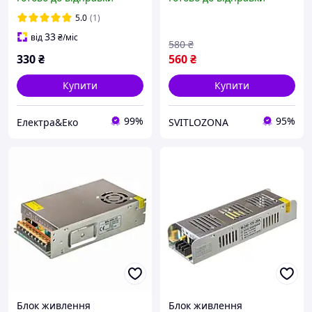
LONG 12В 100Вт 8.33A - 2
роки гарантії! (проф.
5.0
(1)
серія)
33
від
₴
/міс
580
₴
330
₴
560
₴
Купити
Купити
99%
95%
Електра&Еко
SVITLOZONA
Блок живлення
Блок живлення