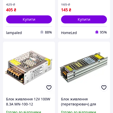
425
₴
165
₴
405
₴
145
₴
Купити
Купити
88%
95%
lampaled
HomeLed
Блок живлення 12V 100W
Блок живлення
8.3A MN-100-12
(перетворювач) для
110*78*35 мм MOTOKO
світлодіодних стрічок
Готово до відправки
Готово до відправки