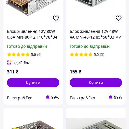
Блок живлення 12V 80W
Блок живлення 12V 48W
6.6A MN-80-12 110*78*34
4A MN-48-12 85*58*33 мм
мм MOTOKO
MOTOKO
Готово до відправки
Готово до відправки
5.0
(6)
5.0
(5)
31
від
₴
/міс
311
₴
155
₴
Купити
Купити
99%
99%
Електра&Еко
Електра&Еко