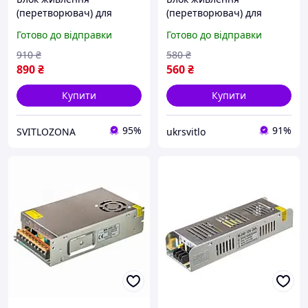
(перетворювач) для
(перетворювач) для
світлодіодних стрічок
світлодіодних стрічок
Готово до відправки
Готово до відправки
LONG 12В 240Вт 20A - 2
LONG 12В 100Вт 8.33A - 2
роки гарантії! (проф.
роки гарантії! (проф.
910
₴
580
₴
серія)
серія)
890
₴
560
₴
Купити
Купити
95%
91%
SVITLOZONA
ukrsvitlo