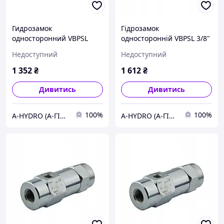
Гидрозамок
Гідрозамок
односторонний VBPSL
односторонній VBPSL 3/8"
1/4" управл. канал 1/4"
управ. канал 1/4"
Недоступний
Недоступний
1 352
₴
1 612
₴
Дивитись
Дивитись
100%
100%
A-HYDRO (А-ГІДРО) - маслостанції та компоненти гідравліки
A-HYDRO (А-ГІДРО) - маслостанції та компоненти гідравліки