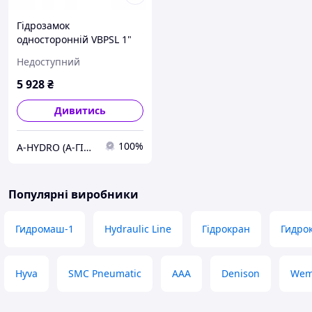
Гідрозамок
односторонній VBPSL 1"
управ. канал 1/4"
Недоступний
5 928
₴
Дивитись
100%
A-HYDRO (А-ГІДРО) - маслостанції та компоненти гідравліки
Популярні виробники
Гидромаш-1
Hydraulic Line
Гідрокран
Гидро
Hyva
SMC Pneumatic
ААА
Denison
Wem