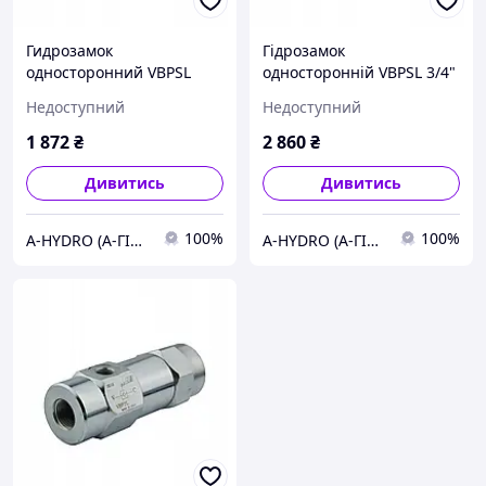
Гидрозамок
Гідрозамок
односторонний VBPSL
односторонній VBPSL 3/4"
1/2" управл. канал 1/4"
управ. канал 1/4"
Недоступний
Недоступний
1 872
₴
2 860
₴
Дивитись
Дивитись
100%
100%
A-HYDRO (А-ГІДРО) - маслостанції та компоненти гідравліки
A-HYDRO (А-ГІДРО) - маслостанції та компоненти гідравліки