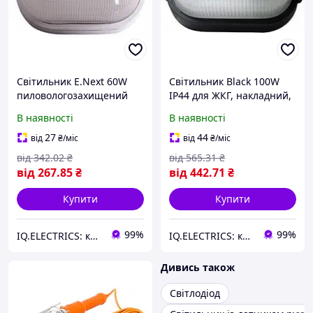
Світильник E.Next 60W
Світильник Black 100W
пиловологозахищений
IP44 для ЖКГ, накладний,
IP65 для ЖКГ, накладний,
пиловологозахищений
В наявності
В наявності
білий
27
44
від
₴
/міс
від
₴
/міс
від
342
.02
₴
від
565
.31
₴
від
267
.85
₴
від
442
.71
₴
Купити
Купити
99%
99%
IQ.ELECTRICS: купити електрику оптом
IQ.ELECTRICS: купити електрику оптом
Дивись також
Світлодіод