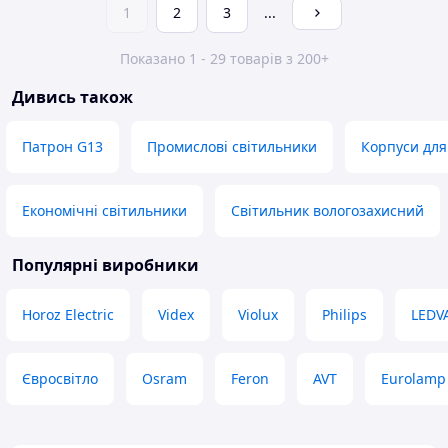
1
2
3
...
Показано 1 - 29 товарів з 200+
Дивись також
Патрон G13
Промислові світильники
Корпуси для
Економічні світильники
Світильник вологозахисний
Популярні виробники
Horoz Electric
Videx
Violux
Philips
LEDV
Євросвітло
Osram
Feron
AVT
Eurolamp