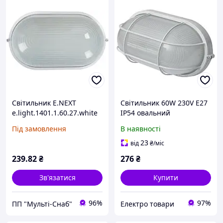
Світильник E.NEXT
Світильник 60W 230V E27
e.light.1401.1.60.27.white
IP54 овальний
60W E27 l002008
213х100х107mm whiteй
Під замовлення
В наявності
[l002012] E.NEXT
e.light.1401.1.60.27.
23
від
₴
/міс
239
.82
₴
276
₴
Зв'язатися
Купити
96%
97%
ПП "Мульті-Снаб"
Електро товари