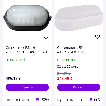
Світильник E.Next
Світильник LED
e.light.1401.1.100.27.black
e.LED.oval.8.4500,
100W l002026
вологозахищений, 8Вт,
В наявності
В наявності
4500K, IP54, білий для
промислового освітлення
25
від
₴
/міс
316
.01
₴
486
.17
₴
247
.48
₴
Купити
Купити
100%
99%
Інтернет магазин "Світ Електрики"
IQ.ELECTRICS: купити електрику оптом