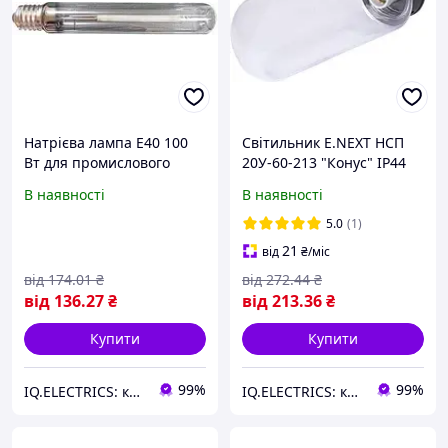
Натрієва лампа E40 100
Світильник E.NEXT НСП
Вт для промислового
20У-60-213 "Конус" IP44
освітлення - 9000 Лм,
для промислового
В наявності
В наявності
24000 годин служби
освітлення 60 Вт
5.0
(1)
21
від
₴
/міс
від
174
.01
₴
від
272
.44
₴
від
136
.27
₴
від
213
.36
₴
Купити
Купити
99%
99%
IQ.ELECTRICS: купити електрику оптом
IQ.ELECTRICS: купити електрику оптом