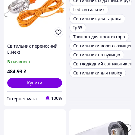
Світильник із датчиком руху
Led світильник
Світильник для гаража
Ip65
Тринога для прожектора
Світильники вологозахищені
Світильник переносний
E.Next
Світильник на вулицю
e.light.move.e27.10.orang
В наявності
Світлодіодний світильник лі
e, E27, 10метрів,
помаранч l0670002
484
.93
₴
Світильники для навісу
Купити
100%
Інтернет магазин "Світ Електрики"