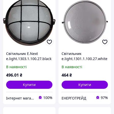
Світильник E.Next
Світильник
e.light.1303.1.100.27.black
e.light.1301.1.100.27.white
100W l002024
100W
В наявності
В наявності
496
.01
₴
464
₴
Купити
Купити
100%
97%
Інтернет магазин "Світ Електрики"
ЕНЕРГОТРЕЙД