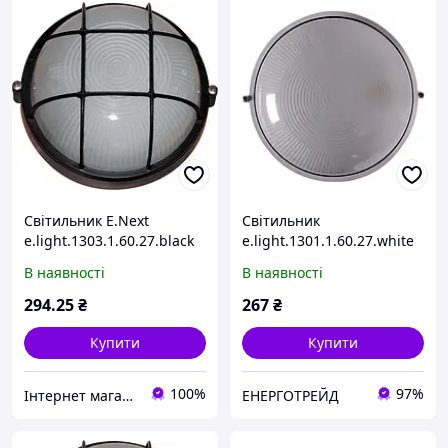
Світильник E.Next
Світильник
e.light.1303.1.60.27.black
e.light.1301.1.60.27.white
60W l002005
60W
В наявності
В наявності
294
.25
₴
267
₴
Купити
Купити
100%
97%
Інтернет магазин "Світ Електрики"
ЕНЕРГОТРЕЙД