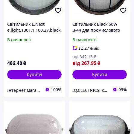
Світильник E.Next
Світильник Black 60W
e.light.1301.1.100.27.black
IP44 для промислового
100W l002020
освітлення, накладний,
В наявності
В наявності
круглий
27
від
₴
/міс
від
342
.15
₴
486
.48
₴
від
267
.95
₴
Купити
Купити
100%
99%
Інтернет магазин "Світ Електрики"
IQ.ELECTRICS: купити електрику оптом