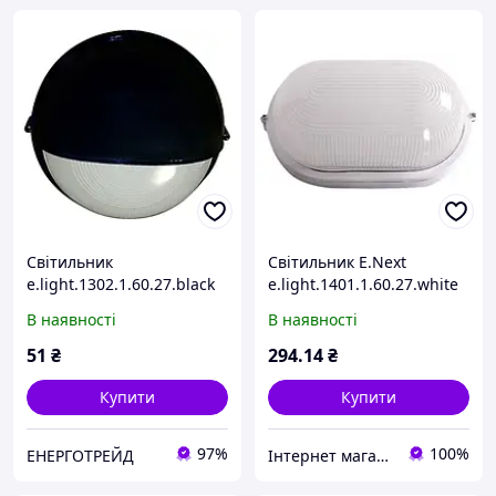
Світильник
Світильник E.Next
e.light.1302.1.60.27.black
e.light.1401.1.60.27.white
60W
60W l002008
В наявності
В наявності
51
₴
294
.14
₴
Купити
Купити
97%
100%
ЕНЕРГОТРЕЙД
Інтернет магазин "Світ Електрики"