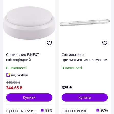
Світильник E.NEXT
Світильник з
світлодіодний
призматичним плафоном
вологозахищений 8Вт,
e.lum.cpw.2.58.eco.empty,
В наявності
В наявності
4500K, IP54, білий
2x58W IP65 без ПРА
34
від
₴
/міс
440
.09
₴
344
.65
₴
625
₴
Купити
Купити
99%
97%
IQ.ELECTRICS: купити електрику оптом
ЕНЕРГОТРЕЙД