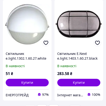
Світильник
Світильник E.Next
e.light.1302.1.60.27.white
e.light.1403.1.60.27.black
60W
60W l002011
В наявності
В наявності
51
₴
283
.58
₴
Купити
Купити
97%
100%
ЕНЕРГОТРЕЙД
Інтернет магазин "Світ Електрики"