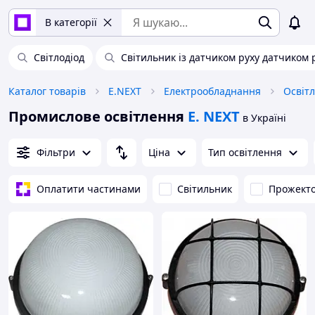
В категорії
Світлодіод
Світильник із датчиком руху датчиком 
Каталог товарів
E.NEXT
Електрообладнання
Освіт
Промислове освітлення
E. NEXT
в Україні
Фільтри
Ціна
Тип освітлення
Оплатити частинами
Світильник
Прожект