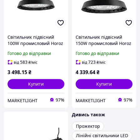
Світильник підвісний
Світильник підвісний
100W промисловий Horoz
150W промисловий Horoz
Electric LED HERKUL-100
Electric LED HERKUL-150
Готово до відправки
Готово до відправки
вологозахищений 6400K
вологозахищений 6400K
IP65
IP65
583
723
від
₴
/міс
від
₴
/міс
3 498
.15
₴
4 339
.64
₴
Купити
Купити
97%
97%
MARKETLIGHT
MARKETLIGHT
Дивись також
Прожектор
Лінійні світильники LED