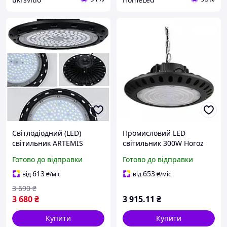
Світлодіодний (LED)
Промисловий LED
світильник ARTEMIS
світильник 300W Horoz
промисловий High Bay
Electric підвісний для
Готово до відправки
Готово до відправки
100Вт 6500K, підвісний,
високих стель 6400 K IP65
для високих прольотів
ARTEMIS-300
613
653
від
₴
/міс
від
₴
/міс
3 690
₴
3 680
₴
3 915
.11
₴
Купити
Купити