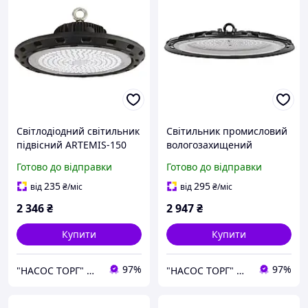
Світлодіодний світильник
Світильник промисловий
підвісний ARTEMIS-150
вологозахищений
підвісний AGORA-200
Готово до відправки
Готово до відправки
235
295
від
₴
/міс
від
₴
/міс
2 346
₴
2 947
₴
Купити
Купити
97%
97%
"НАСОС ТОРГ" Насосне обладнання, інструменти, освітлення
"НАСОС ТОРГ" Насосне обладнання, інструменти, освітлення