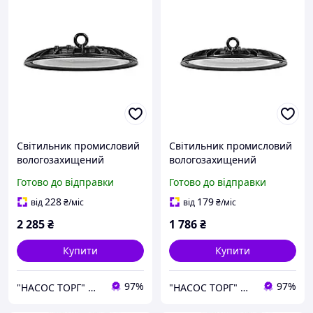
Світильник промисловий
Світильник промисловий
вологозахищений
вологозахищений
підвісний AGORA-150
підвісний AGORA-100
Готово до відправки
Готово до відправки
228
179
від
₴
/міс
від
₴
/міс
2 285
₴
1 786
₴
Купити
Купити
97%
97%
"НАСОС ТОРГ" Насосне обладнання, інструменти, освітлення
"НАСОС ТОРГ" Насосне обладнання, інструменти, освітлення