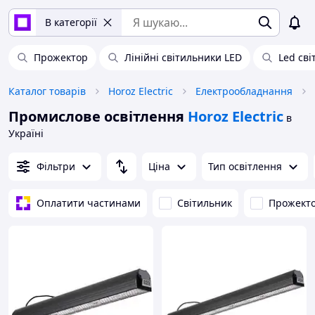
В категорії
Прожектор
Лінійні світильники LED
Led сві
Каталог товарів
Horoz Electric
Електрообладнання
Промислове освітлення
Horoz Electric
в
Україні
Фільтри
Ціна
Тип освітлення
Оплатити частинами
Світильник
Прожект