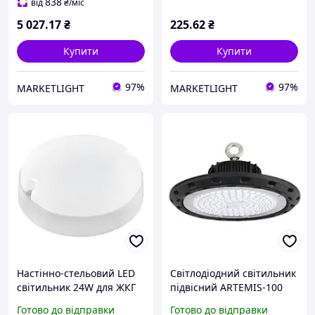
металевим корпусом
6400 К білий IP54 CRIXUS-
838
від
₴
/міс
6400К IP65 PYRAMID-2
18
5 027
.17
₴
225
.62
₴
Купити
Купити
97%
97%
MARKETLIGHT
MARKETLIGHT
Настінно-стельовий LED
Світлодіодний світильник
світильник 24W для ЖКГ
підвісний ARTEMIS-100
Horoz Electric круглої
Готово до відправки
Готово до відправки