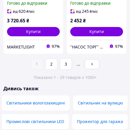
Готово до відправки
Готово до відправки
Electric для високих стель
6400К чорний IP65
620
245
від
₴
/міс
від
₴
/міс
AGORA-300
3 720
.65
₴
2 452
₴
Купити
Купити
97%
97%
MARKETLIGHT
"НАСОС ТОРГ" Насосне обладнання, інструменти, освітлення
1
2
3
...
Показано 1 - 29 товарів з 1000+
Дивись також
Світильники вологозахищені
Світильник на вулицю
Промислові світильники LED
Прожектор для гаража