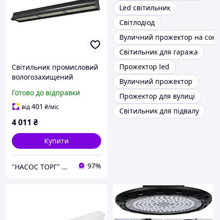
Led світильник
Світлодіод
Вуличний прожектор на соня
Світильник для гаража
Прожектор led
Світильник промисловий
вологозахищений
Вуличний прожектор
підвісний PYRAMID-150
Готово до відправки
Прожектор для вулиці
401
від
₴
/міс
Світильник для підвалу
4 011
₴
Купити
97%
"НАСОС ТОРГ" Насосне обладнання, інструменти, освітлення