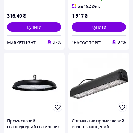
форми 6400 К білий IP54
CRIXUS-24
192
від
₴
/міс
316
.40
₴
1 917
₴
Купити
Купити
97%
97%
MARKETLIGHT
"НАСОС ТОРГ" Насосне обладнання, інструменти, освітлення
Промисловий
Світильник промисловий
світлодіодний світильник
вологозахищений
300W підвісний Horoz
підвісний ZEUGMA-100