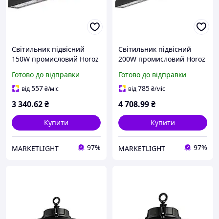
Світильник підвісний
Світильник підвісний
150W промисловий Horoz
200W промисловий Horoz
Electric LED ZEUGMA-150
Electric LED ZEUGMA-200
Готово до відправки
Готово до відправки
вологозахищений 6400K
вологозахищений 6400K
IP65
IP65
557
785
від
₴
/міс
від
₴
/міс
3 340
.62
₴
4 708
.99
₴
Купити
Купити
97%
97%
MARKETLIGHT
MARKETLIGHT