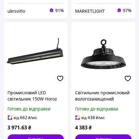
91%
97%
ukrsvitlo
MARKETLIGHT
Промисловий LED
Світильник промисловий
світильник 150W Horoz
вологозахищений
Electric для високих стель
підвісний HERKUL-150
Готово до відправки
Готово до відправки
6400К чорний IP65
PYRAMID-150
662
438
від
₴
/міс
від
₴
/міс
3 971
.63
₴
4 383
₴