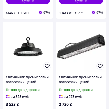
Купити
Купити
97%
97%
MARKETLIGHT
"НАСОС ТОРГ" Насосне обладнання, інструменти, освітлення
Світильник промисловий
Світильник промисловий
вологозахищений
вологозахищений
підвісний HERKUL-100
підвісний PYRAMID-100
Готово до відправки
Готово до відправки
353
273
від
₴
/міс
від
₴
/міс
3 533
₴
2 730
₴