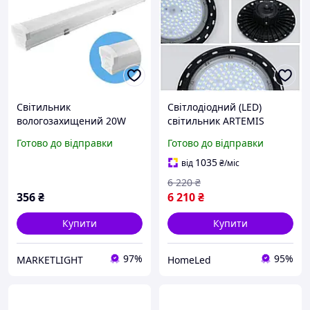
Світильник
Світлодіодний (LED)
вологозахищений 20W
світильник ARTEMIS
LED Horoz Electric
промисловий High Bay
Готово до відправки
Готово до відправки
PROLINE-20 56.5 см 6400K
200Вт 6500K, підвісний,
IP65
для високих прольотів
1035
від
₴
/міс
6 220
₴
356
₴
6 210
₴
Купити
Купити
97%
95%
MARKETLIGHT
HomeLed