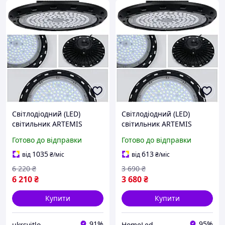
Світлодіодний (LED)
Світлодіодний (LED)
світильник ARTEMIS
світильник ARTEMIS
промисловий High Bay
промисловий High Bay
Готово до відправки
Готово до відправки
200Вт 6500K, підвісний,
100Вт 6500K, підвісний,
для високих прольотів
для високих прольотів
1035
613
від
₴
/міс
від
₴
/міс
6 220
₴
3 690
₴
6 210
₴
3 680
₴
Купити
Купити
91%
95%
ukrsvitlo
HomeLed