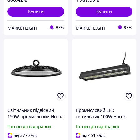
Купити
Купити
97%
97%
MARKETLIGHT
MARKETLIGHT
Світильник підвісний
Промисловий LED
150W промисловий Horoz
світильник 100W Horoz
Electric LED AGORA-150
Electric для високих стель
Готово до відправки
Готово до відправки
вологозахищений 6400K
6400К чорний IP65
IP65
PYRAMID-100
377
451
від
₴
/міс
від
₴
/міс