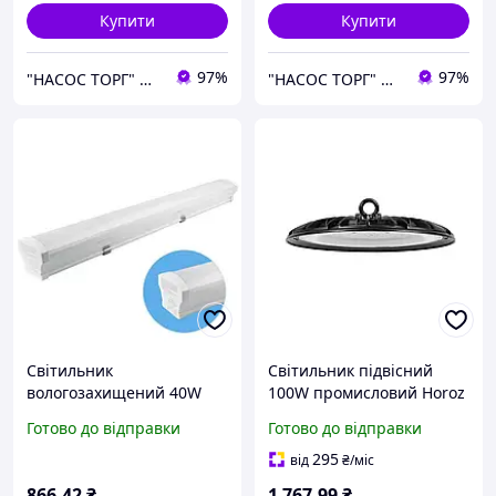
Купити
Купити
97%
97%
"НАСОС ТОРГ" Насосне обладнання, інструменти, освітлення
"НАСОС ТОРГ" Насосне обладнання, інструменти, освітлення
Світильник
Світильник підвісний
вологозахищений 40W
100W промисловий Horoz
LED Horoz Electric
Electric LED AGORA-100
Готово до відправки
Готово до відправки
PROLINE-40 111.25 см
вологозахищений 6400K
6400 K IP65
IP65
295
від
₴
/міс
866
.42
₴
1 767
.99
₴