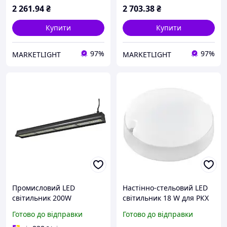
2 261
.94
₴
2 703
.38
₴
Купити
Купити
97%
97%
MARKETLIGHT
MARKETLIGHT
Промисловий LED
Настінно-стельовий LED
світильник 200W
світильник 18 W для РКХ
підвісний Horoz Electric
Horoz Electric з
Готово до відправки
Готово до відправки
для високих стель із
ударостійкого пластику