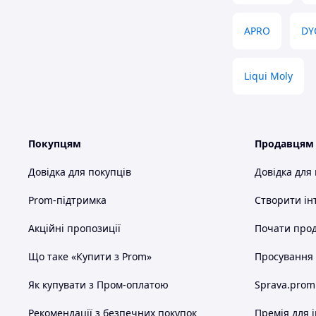
APRO
DY
Liqui Moly
Покупцям
Продавцям
Довідка для покупців
Довідка для
Prom-підтримка
Створити ін
Акційні пропозиції
Почати прод
Що таке «Купити з Prom»
Просування в
Як купувати з Пром-оплатою
Sprava.prom
Рекомендації з безпечних покупок
Премія для 