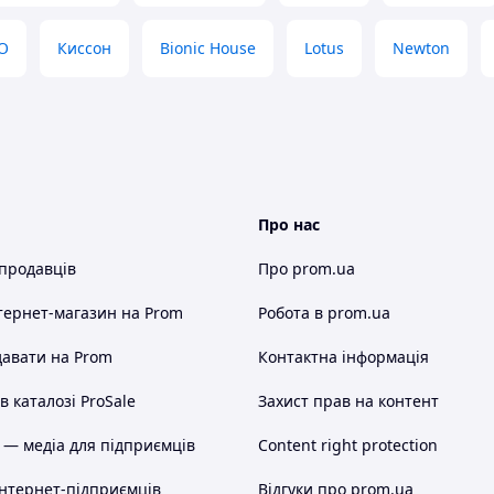
O
Киссон
Bionic House
Lotus
Newton
Про нас
 продавців
Про prom.ua
тернет-магазин
на Prom
Робота в prom.ua
авати на Prom
Контактна інформація
 каталозі ProSale
Захист прав на контент
 — медіа для підприємців
Content right protection
інтернет-підприємців
Відгуки про prom.ua