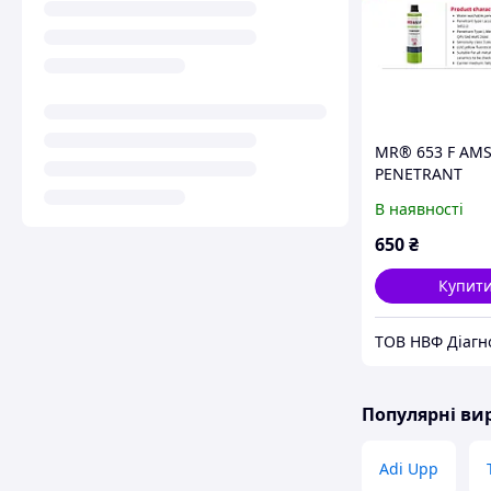
MR® 653 F AM
PENETRANT
FLUORESCENT
В наявності
650
₴
Купит
Популярні в
Adi Upp