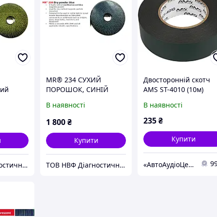
й
MR® 234 СУХИЙ
Двосторонній скотч
ний
ПОРОШОК, СИНІЙ
AMS ST-4010 (10м)
В наявності
В наявності
235
₴
1 800
₴
Купити
и
Купити
9
«АвтоАудіоЦентр»
ТОВ НВФ Діагностичні прилади
ТОВ НВФ Діагностичні прилади