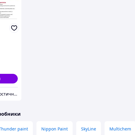
S
и
ТОВ НВФ Діагностичні прилади
иробники
Thunder paint
Nippon Paint
SkyLine
Multichem