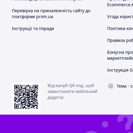
Ecommerce.
Перевірка на приналежність сайту до
платформи prom.ua
Угода корис
Інструкції та поради
Політика ко
Правила роб
Бонусна пр
маркетплей
Інструкція G
Відскануй QR-код, щоб
Тема
-
с
завантажити мобільний
додаток