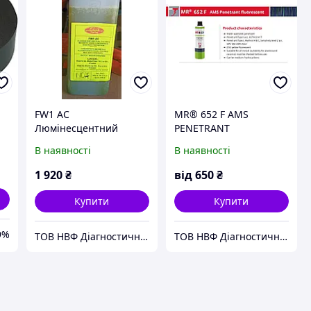
FW1 AC
MR® 652 F AMS
Люмінесцентний
PENETRANT
концентрат магнітної
FLUORESCENT
В наявності
В наявності
суспензії,
водорозчинний, 1:50
1 920
₴
від
650
₴
Купити
Купити
9%
ТОВ НВФ Діагностичні прилади
ТОВ НВФ Діагностичні прилади