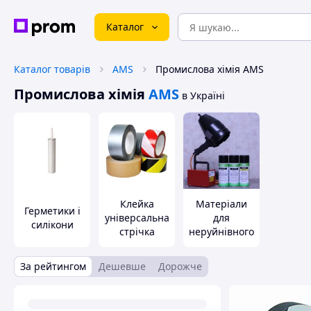
Каталог
Каталог товарів
AMS
Промислова хімія AMS
Промислова хімія
AMS
в Україні
Клейка
Матеріали
Герметики і
універсальна
для
силікони
стрічка
неруйнівного
контролю
За рейтингом
Дешевше
Дорожче