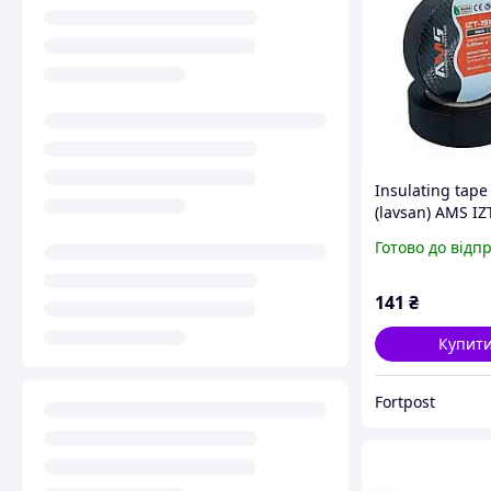
Insulating tape
(lavsan) AMS IZ
BF, 0.20x19x10m
Готово до відп
per 1 piece
141
₴
Купит
Fortpost