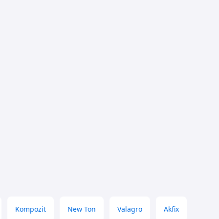
Kompozit
New Ton
Valagro
Akfix