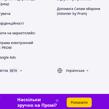
Кращі
Допомога Силам оборони
тувача
(Volonter by Prom)
нфіденційності
оти на маркетплейсі
ограма електронний
с PROM
oogle Ads
вітла
Українська
BETA
Наскільки
Розказати
зручно на Промі?