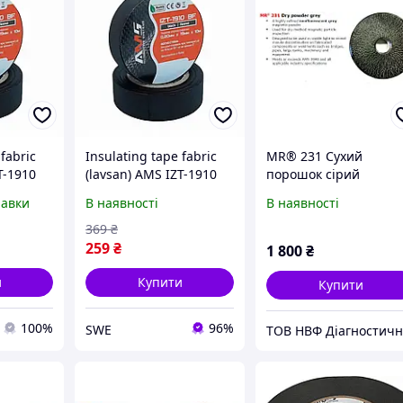
 fabric
Insulating tape fabric
MR® 231 Сухий
T-1910
(lavsan) AMS IZT-1910
порошок сірий
, price
BF, 0.20x19x10m, price
равки
В наявності
В наявності
per 1 piece
369
₴
259
₴
1 800
₴
и
Купити
Купити
100%
96%
SWE