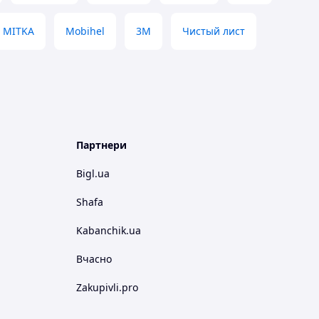
MITKA
Mobihel
3М
Чистый лист
Партнери
Bigl.ua
Shafa
Kabanchik.ua
Вчасно
Zakupivli.pro