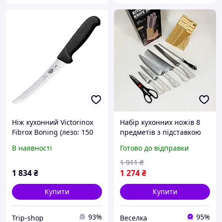
Ніж кухонний Victorinox
Набір кухонних ножів 8
Fibrox Boning (лезо: 150
предметів з підставкою
мм), чорний 5.6523.15,
та мусатом для нарізки
В наявності
Готово до відправки
для професійної обробки
м'яса та овочів SPICY
м'яса
1 911
₴
1 834
₴
1 274
₴
Купити
Купити
93%
95%
Trip-shop
Веселка