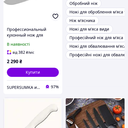
Обробний ніж
Ножі для оброблення м'яса та
Ніж м'ясника
Ножі для м'яса види
Профессиональный
кухонный нож для
Професійний ніж для м'яса
разделки мяса Wenger
В наявності
Ножі для обвалювання м'яса
Swibo 2 36 31 желтый
382
від
₴
/міс
Професійні ножі для обвалюв
2 290
₴
Купити
97%
SUPERSUMKA интернет магазин