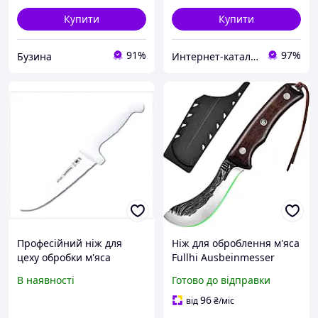
Купити
Купити
91%
97%
Бузина
Интернет-катал​ог ск​​​​ид​​ок "OBNOVKA"
Професійний ніж для
Ніж для оброблення м'яса
цеху обробки м'яса
Fullhi Ausbeinmesser
Трамонтіна 203мм,
3.94" Якісний кухонний
В наявності
Готово до відправки
A186XP1903
ніж із високовуглецевої
сталі
96
від
₴
/міс