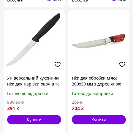
Універсальний кухонний
Ніж для обробки м'яса
ніж для нарізки овочів та
300x30 мм з дерев'яною
м'яса з анатомічною
ручкою pelican
Готово до відправки
Готово до відправки
ручкою чорний 127 мм
SPICY
586
.50
₴
255
₴
391
₴
204
₴
Купити
Купити