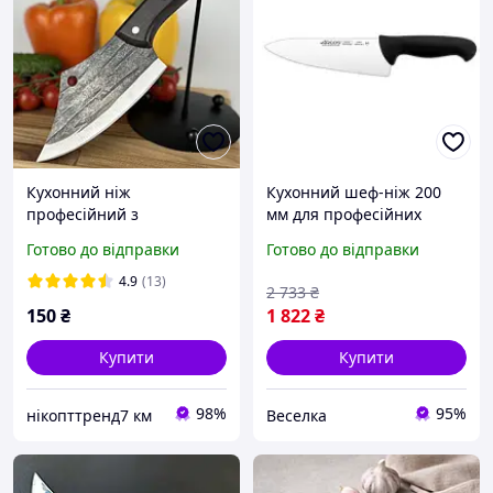
Кухонний ніж
Кухонний шеф-ніж 200
професійний з
мм для професійних
нержавіючої сталі для
кухарів нарізка м'яса
Готово до відправки
Готово до відправки
обробки м'яса дерев'яна
овочів і риби чорний
ручка кухарський 26 см
BROWN
4.9
(13)
2 733
₴
150
₴
1 822
₴
Купити
Купити
98%
95%
нікопттренд7 км
Веселка