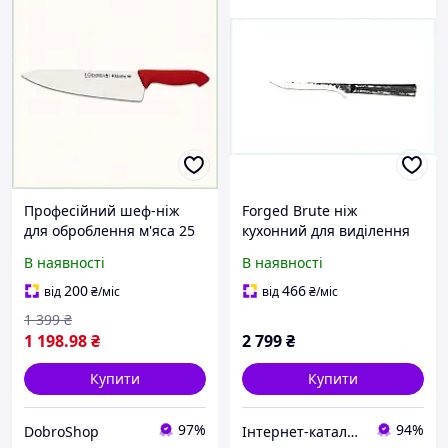
Професійний шеф-ніж
Forged Brute ніж
для оброблення м'яса 25
кухонний для виділення
см, 81KB4096C2
кісток 150мм, 8669XH485
В наявності
В наявності
200
466
від
₴
/міс
від
₴
/міс
1 399
₴
1 198
.98
₴
2 799
₴
Купити
Купити
97%
94%
DobroShop
Інтернет-каталог знижок "MODNO"