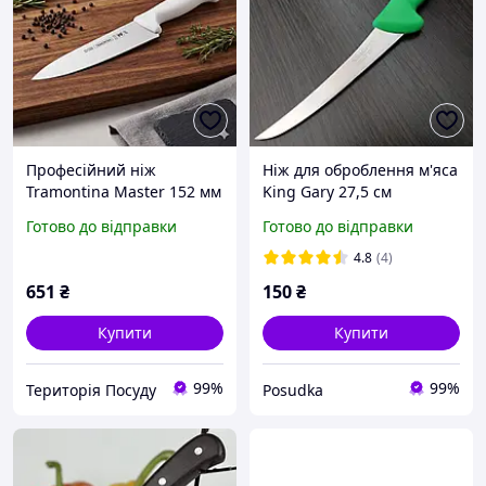
Професійний ніж
Ніж для оброблення м'яса
Tramontina Master 152 мм
King Gary 27,5 см
зручний для розділення
Готово до відправки
Готово до відправки
м яса 24620/186
4.8
(4)
651
₴
150
₴
Купити
Купити
99%
99%
Територія Посуду
Posudka