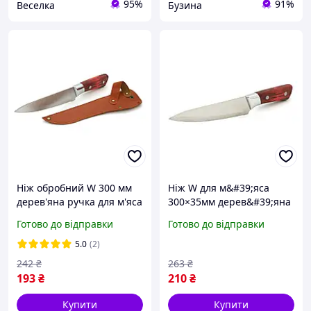
95%
91%
Веселка
Бузина
Ніж обробний W 300 мм
Ніж W для м&#39;яса
дерев'яна ручка для м'яса
300×35мм дерев&#39;яна
та кулінарії pelican
ручка OEM buzyna
Готово до відправки
Готово до відправки
5.0
(2)
242
₴
263
₴
193
₴
210
₴
Купити
Купити