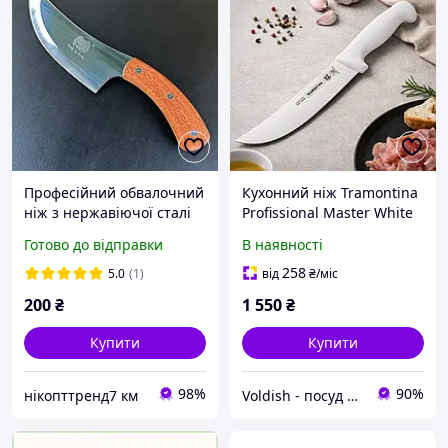
Професійний обвалочний
Кухонний ніж Tramontina
ніж з нержавіючої сталі
Profissional Master White
для обробки м'яса від
203 мм професійний для
Готово до відправки
В наявності
кістки з дерев'яною
м яса та розділення
рукояткою
24610/088
258
5.0
(1)
від
₴
/міс
200
₴
1 550
₴
Купити
Купити
98%
90%
нікопттренд7 км
Voldish - посуд оптом та в роздріб