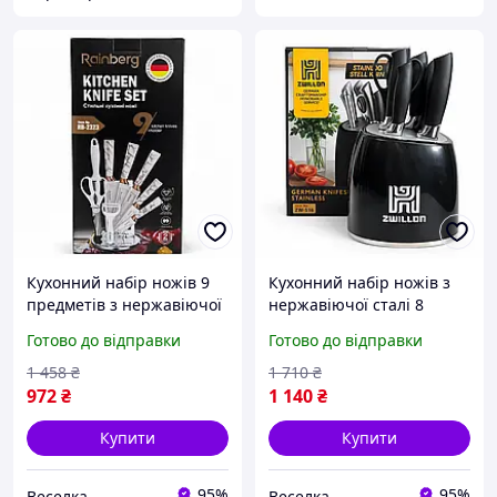
Кухонний набір ножів 9
Кухонний набір ножів з
предметів з нержавіючої
нержавіючої сталі 8
сталі з підставкою для
предметів для нарізки
Готово до відправки
Готово до відправки
нарізки м'яса, овочів та
м'яса овочів з
фруктів. SPICY
ергономічними ручками
1 458
₴
1 710
₴
FLAME
972
₴
1 140
₴
Купити
Купити
95%
95%
Веселка
Веселка