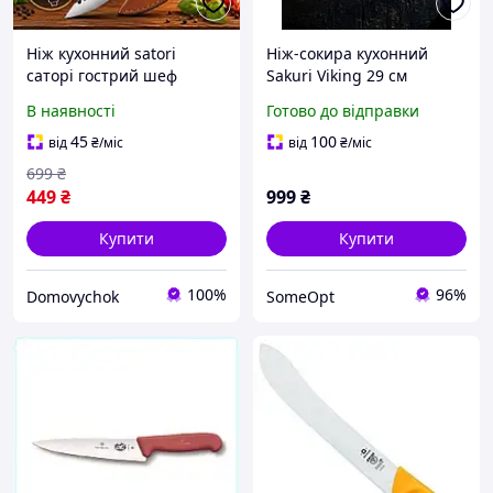
Ніж кухонний satori
Ніж-сокира кухонний
саторі гострий шеф
Sakuri Viking 29 см
кухаря професійний
професійний тесак для
В наявності
Готово до відправки
універсальний
м'яса, риби, овочів та
обвалочний обробний
зелені, сталь 30Cr13,
45
100
від
₴
/міс
від
₴
/міс
для кухні оброблення
ручка палісандр
699
₴
м'яса риби овочів
449
₴
999
₴
Купити
Купити
100%
96%
Domovychok
SomeOpt