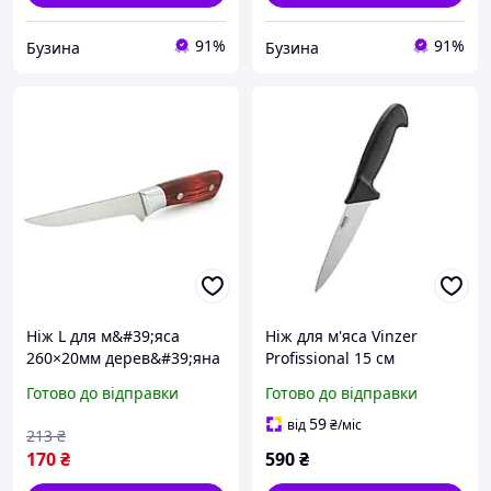
91%
91%
Бузина
Бузина
Ніж L для м&#39;яса
Ніж для м'яса Vinzer
260×20мм дерев&#39;яна
Profissional 15 см
ручка OEM buzyna
професійний (50262)
Готово до відправки
Готово до відправки
59
від
₴
/міс
213
₴
170
₴
590
₴