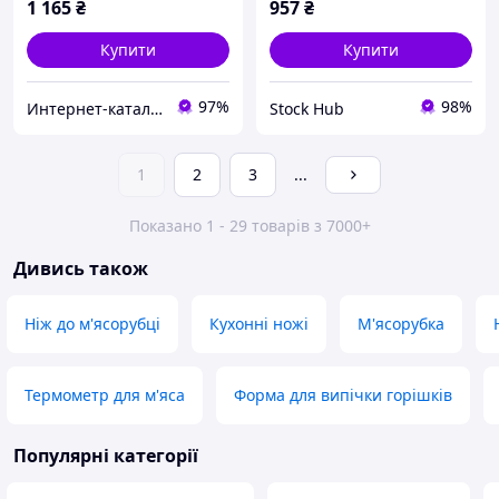
1 165
₴
957
₴
Купити
Купити
97%
98%
Интернет-катал​ог ск​​​​ид​​ок "OBNOVKA"
Stock Hub
1
2
3
...
Показано 1 - 29 товарів з 7000+
Дивись також
Ніж до м'ясорубці
Кухонні ножі
М'ясорубка
Термометр для м'яса
Форма для випічки горішків
Популярні категорії