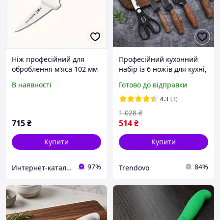
Ніж професійний для
Професійний кухонний
оброблення м'яса 102 мм
набір із 6 ножів для кухні,
білий колір 55354A5KE6
Ножі з неіржавкої сталі
В наявності
Готово до відправки
для оброблення м'яса в
кейсі, Комп
4.3
(3)
1 028
₴
715
₴
514
₴
Купити
Купити
97%
84%
Интернет-кат​алог с​ки​​д​​​ок "ElenaShop"
Trendovo