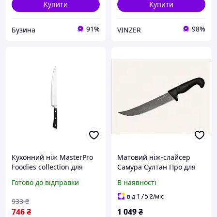
Купити
Купити
91%
98%
Бузина
VINZER
Кухонний ніж MasterPro
Матовий ніж-слайсер
Foodies collection для
Самура Султан Про для
м'яса 20 см (BGMP-4313) x
обробки м'яса,
Готово до відправки
В наявності
754HPP8934
175
від
₴
/міс
933
₴
746
₴
1 049
₴