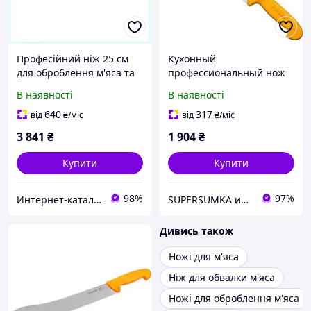
Професійний ніж 25 см
Кухонный
для оброблення м'яса та
профессиональный нож
великих туш,
для разделки мяса
В наявності
В наявності
12HM53436M
Wenger Swibo 2 36 25
желтый
640
317
від
₴
/міс
від
₴
/міс
3 841
₴
1 904
₴
Купити
Купити
98%
97%
Интерн​ет-кат​а​л​ог ск​​и​до​к "GALANTI"
SUPERSUMKA интернет магазин
Дивись також
Ножі для м'яса
Ніж для обвалки м'яса
Ножі для оброблення м'яса