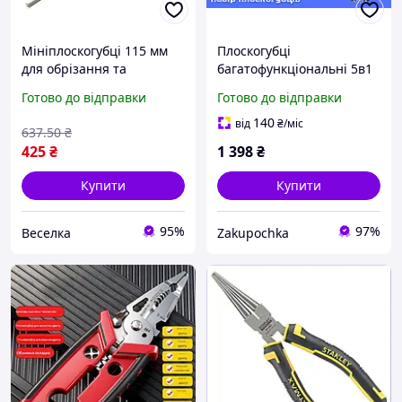
Мініплоскогубці 115 мм
Плоскогубці
для обрізання та
багатофункціональні 5в1
скручування дротів для
SJP-8029, професійний
Готово до відправки
Готово до відправки
електриків і механіків
інструмент для майстра,
FLAME
електрика, монтажу та
140
від
₴
/міс
637
.50
₴
роботи з дротом
425
₴
1 398
₴
Купити
Купити
95%
97%
Веселка
Zakupochka