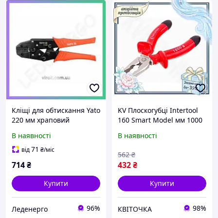
Кліщі для обтискання Yato
KV Плоскогубці Intertool
220 мм храповий
160 Smart Model мм 1000
механізм для проводів
В професійні щипці для
В наявності
В наявності
0,5-4 мм2 професійні
обтискання проводів та
плоскогубці
відкушу 99/KVI
71
від
₴
/міс
562
₴
714
₴
432
₴
Купити
Купити
96%
98%
Леденерго
КВІТОЧКА