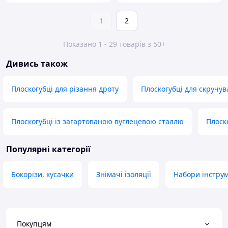
1
2
Показано 1 - 29 товарів з 50+
Дивись також
Плоскогубці для різання дроту
Плоскогубці для скручув
Плоскогубці із загартованою вуглецевою сталлю
Плоск
Популярні категорії
Бокорізи, кусачки
Знімачі ізоляції
Набори інструм
Покупцям