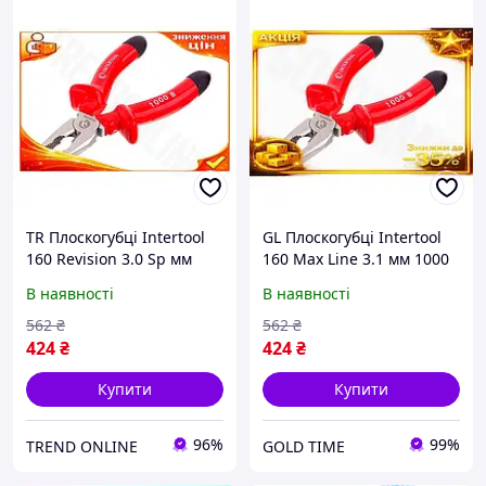
TR Плоскогубці Intertool
GL Плоскогубці Intertool
160 Revision 3.0 Sp мм
160 Max Line 3.1 мм 1000
1000 В професійні щипці
В професійні щипці для
В наявності
В наявності
для обтискання проводів
обтискання проводів та
та від SpeR-4N
відкуш LO31\PR
562
₴
562
₴
424
₴
424
₴
Купити
Купити
96%
99%
TREND ONLINE
GOLD TIME