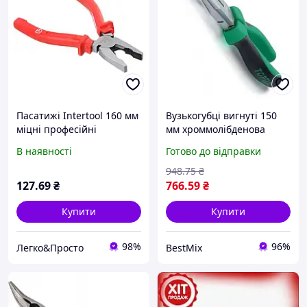
Пасатижі Intertool 160 мм
Вузькогубці вигнуті 150
міцні професійні
мм хроммолібденова
плоскогубці для
сталь Toptul 160 мм
В наявності
Готово до відправки
захоплення, згинання та
різання дроту (HT-0107)
948
.75
₴
127
.69
₴
766
.59
₴
Купити
Купити
98%
96%
Легко&Просто
BestMix