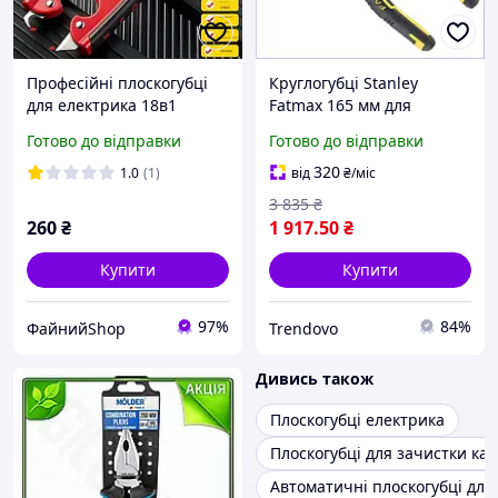
Професійні плоскогубці
Круглогубці Stanley
для електрика 18в1
Fatmax 165 мм для
інструмент для обтиску та
захоплення та
Готово до відправки
Готово до відправки
зачищення проводів
скручування дроту
професійний інструмент
320
1.0
(1)
від
₴
/міс
3 835
₴
260
₴
1 917
.50
₴
Купити
Купити
97%
84%
ФайнийShop
Trendovo
Дивись також
Плоскогубці електрика
Плоскогубці для зачистки ка
Автоматичні плоскогубці дл