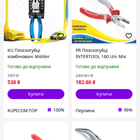
KU Плоскогубці
PR Плоскогубці
комбіновані Molder
INTERTOOL 160 Uni Mix
Universal Fit 200мм для
мм професійні для
Готово до відправки
Готово до відправки
скручування дроту та
обтискання дротів і
утримання деталей із дв
відкушування дроту
707
₴
243
.81
₴
Uni2L_K
Per33/R
538
₴
182
.60
₴
Купити
Купити
100%
96%
KUPICOM.TOP
Перлина