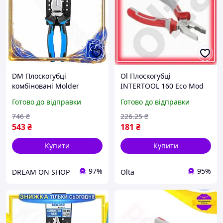
DM Плоскогубці
Ol Плоскогубці
комбіновані Molder
INTERTOOL 160 Eco Mod
специфікація 2.2 200мм
мм професійні для
Готово до відправки
Готово до відправки
для скручування дроту та
обтискання дротів і
утримання деталей із
відкушування дроту
746
₴
226
.25
₴
SPE|LZ
TOP22-G
543
₴
181
₴
Купити
Купити
97%
95%
DREAM ON SHOP
Olta