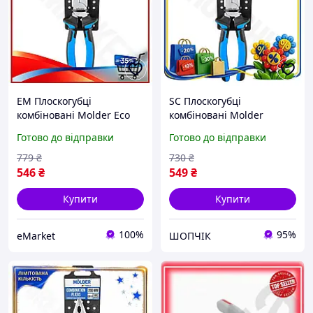
EM Плоскогубці
SC Плоскогубці
комбіновані Molder Eco
комбіновані Molder
Gen 3.0 200мм для
Updated Form 200мм для
Готово до відправки
Готово до відправки
скручування дроту та
скручування дроту та
утримання деталей із
утримання деталей із дво
779
₴
730
₴
двок MAR_K
CH2_99K
546
₴
549
₴
Купити
Купити
100%
95%
eMarket
ШОПЧІК