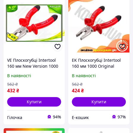
VE Плоскогубці Intertool
EK Плоскогубці Intertool
160 мм New Version 1000
160 мм 1000 Original
В професійні щипці для
Design В професійні
В наявності
В наявності
обтискання проводів та
щипці для обтискання
відкушу N6W_VER
проводів та від HFX17_E
562
₴
562
₴
432
₴
424
₴
Купити
Купити
94%
97%
Гілочка
Е-кошик