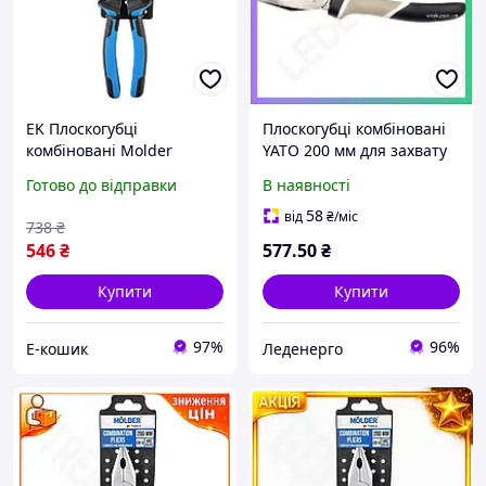
EK Плоскогубці
Плоскогубці комбіновані
комбіновані Molder
YATO 200 мм для захвату
200мм для Original Design
та скручування дроту
Готово до відправки
В наявності
скручування дроту та
інструмент для роботи
утримання деталей із
58
від
₴
/міс
738
₴
HFX17_E
546
₴
577
.50
₴
Купити
Купити
97%
96%
Е-кошик
Леденерго