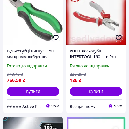
Вузькогубці вигнуті 150
VDD Плоскогубці
мм хроммолібденова
INTERTOOL 160 Lite Pro
сталь Toptul 160 мм
мм професійні для
Готово до відправки
Готово до відправки
(622108)
обтискання дротів та
відкушування дроту
948
.75
₴
226
.25
₴
інстру VDD11-S
766
.59
₴
186
₴
Купити
Купити
96%
93%
⭐️⭐️⭐️⭐️⭐️ Active Point
Все для дому