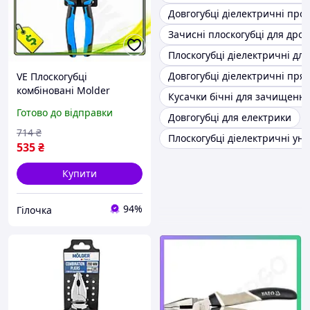
Довгогубці діелектричні про
Зачисні плоскогубці для дрот
Плоскогубці діелектричні дл
Довгогубці діелектричні прям
VE Плоскогубці
комбіновані Molder
Кусачки бічні для зачищення
200мм New Version для
Готово до відправки
Довгогубці для електрики
скручування дроту та
утримання деталей із
714
₴
Плоскогубці діелектричні уні
двок N6W_VER
535
₴
Купити
94%
Гілочка