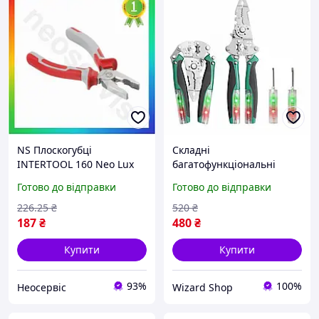
NS Плоскогубці
Складні
INTERTOOL 160 Neo Lux
багатофункціональні
мм професійні для
плоскогубці JIANPAI 024D-
Готово до відправки
Готово до відправки
обтискання дротів і
BG для різання, зачистки
відкушування дроту
та скручування проводів
226
.25
₴
520
₴
25Neo-ss
187
₴
480
₴
Купити
Купити
93%
100%
Неосервіс
Wizard Shop