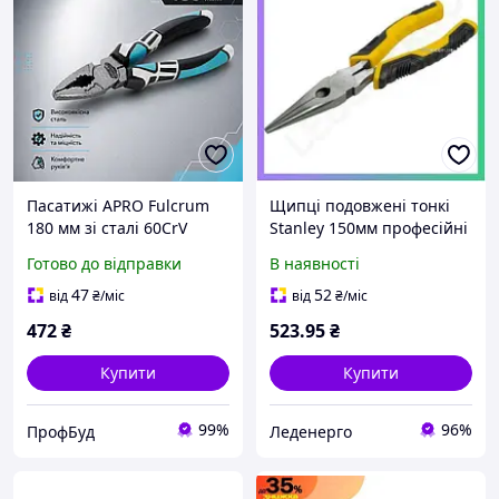
Пасатижі APRO Fulcrum
Щипці подовжені тонкі
180 мм зі сталі 60CrV
Stanley 150мм професійні
професійні плоскогубці
плоскогубці для роботи з
Готово до відправки
В наявності
для захоплення, згинання
дротом захватом
та різання дроту
47
52
від
₴
/міс
від
₴
/міс
472
₴
523
.95
₴
Купити
Купити
99%
96%
ПрофБуд
Леденерго