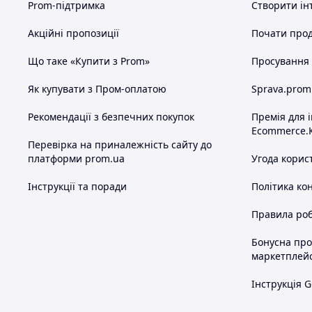
Prom-підтримка
Створити ін
Акційні пропозиції
Почати прод
Що таке «Купити з Prom»
Просування в
Як купувати з Пром-оплатою
Sprava.prom
Рекомендації з безпечних покупок
Премія для 
Ecommerce.
Перевірка на приналежність сайту до
платформи prom.ua
Угода корис
Інструкції та поради
Політика ко
Правила роб
Бонусна пр
маркетплей
Інструкція G