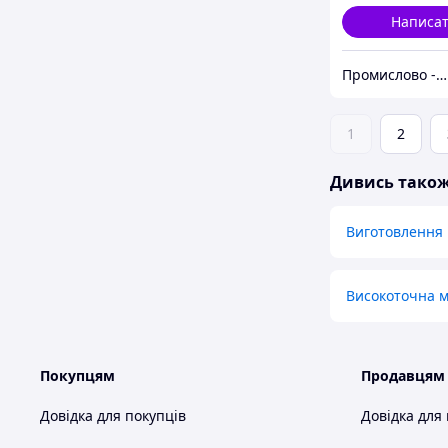
Написа
Промислово - торгове об'єднання "Еклі"
1
2
Дивись тако
Виготовлення 
Високоточна м
Покупцям
Продавцям
Довідка для покупців
Довідка для