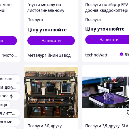
 міні-
Гнуття металу на
Послуги по збірці FPV
нції
листозгинальному
дронів квадрокоптері
та
верстаті - Точність,
7 8 10 дюймів
Послуга
Послуга
Швидкість, Якість!
Ціну уточнюйте
Ціну уточнюйте
Написати
ти
Написати
9
technoWatt
Група компаній "Моторімпекс"
Металургійний Завод
Лазерне різання фанери
Конструкторська документація
Виготовлення прес-форм
кції
Прес-форма для лиття пластмас
Порізка листового металу
Послуги 3Д друку.
Послуги 3Д друку. SLA