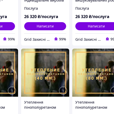
 -
індивідуальне виробів
вишуковувальних роб
 ПКП-01
Персональне
оброзмірбвання -
Послуга
Послуга
тів
виробництво
дослідеження Послуг
уонструкцій ВВ-00
замірів аудиту ПВО-0
луга
26 320
₴/послуга
26 320
₴/послуга
ти
Написати
Написати
99%
99%
9
Grid Захисні металовироби
Grid Захисні металовироби
Утеплення
Утеплення
ном
пінополіуретаном
пінополіуретаном
(ППУ) (40 мм)
(ППУ) (80 мм)