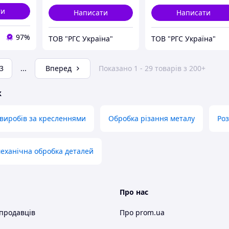
ти
Написати
Написати
97%
ТОВ "РГС Україна"
ТОВ "РГС Україна"
3
...
Вперед
Показано 1 - 29 товарів з 200+
ж
виробів за кресленнями
Обробка різання металу
Роз
еханічна обробка деталей
Про нас
 продавців
Про prom.ua