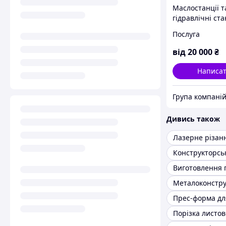
Маслостанції та
гідравлічні ста
Проектування 
Послуга
виробництво
від
20 000
₴
Написа
Дивись також
Металоконстру