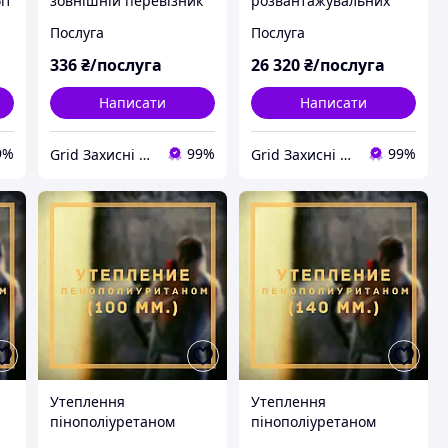
іт
зовнішній перевізник
розвантажувальних
робіт
Послуга
Послуга
а
1
336
₴/послуга
26 320
₴/послуга
Написати
Написати
9%
99%
99%
Grid Захисні металовироби
Grid Захисні металовироби
Утеплення
Утеплення
пінополіуретаном
пінополіуретаном
(ППУ) (100 мм)
(ППУ) (140 мм)