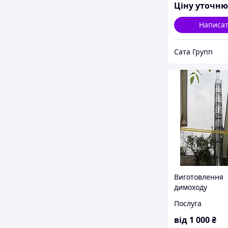
Ціну уточн
Написа
Сата Групп
Виготовлення
димоходу
Послуга
від
1 000
₴