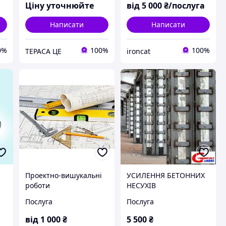
модернізація
Ціну уточнюйте
від
5 000
₴/послуга
Написати
Написати
0%
100%
100%
ТЕРАСА ЦЕ
ironcat
Проектно-вишукальні
УСИЛЕННЯ БЕТОННИХ
роботи
НЕСУХІВ
Послуга
Послуга
від
1 000
₴
5 500
₴