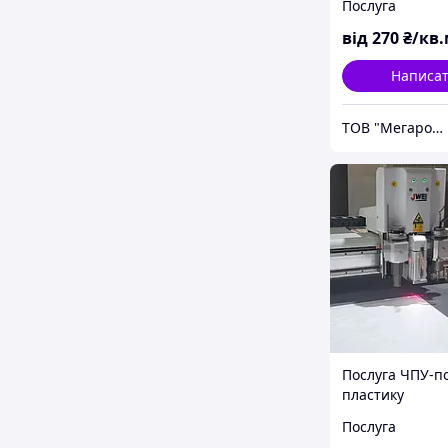
Послуга
від
270
₴/кв
Написа
ТОВ "Мегарост"
Послуга ЧПУ-п
пластику
Послуга