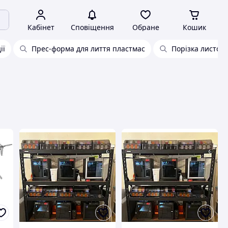
Кабінет
Сповіщення
Обране
Кошик
ії
Прес-форма для лиття пластмас
Порізка листов