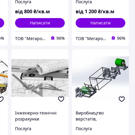
Послуга
Послуга
від
800
₴/кв.м
від
1 200
₴/кв.м
Написати
Написати
6%
96%
96%
ТОВ "Мегарост"
ТОВ "Мегарост"
Інженерно-технічні
Виробництво
розрахунки
верстатів,
обслуговування,
Послуга
Послуга
налагодження, ремонт,