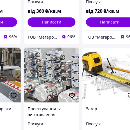
Послуга
Послуга
.м
від
360
₴/кв.м
від
720
₴/кв.м
ти
Написати
Написати
96%
96%
9
ТОВ "Мегарост"
ТОВ "Мегарост"
орізки
Проектування та
Замір
виготовлення
стаціонарних
Послуга
Послуга
маслостанцій та