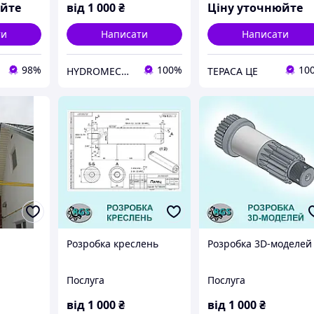
компактних міні-
юйте
від
1 000
₴
Ціну уточнюйте
маслостанцій |
Промислові та мобільні
ти
Написати
Написати
гідросистеми
98%
100%
10
HYDROMECHANIX
ТЕРАСА ЦЕ
Розробка креслень
Розробка 3D-моделей
Послуга
Послуга
від
1 000
₴
від
1 000
₴