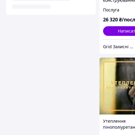
конструювання
індивідуальне
Послуга
розробка проєк
комплекс
26 320
₴/пос
Написа
Grid Захисні металовироби
Утеплення
пінополіурета
(ППУ) (30 мм)