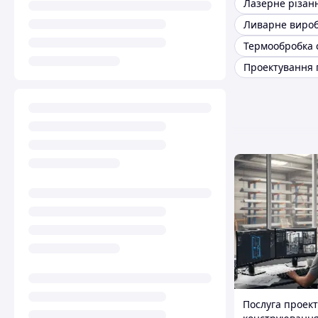
Лазерне різанн
Термообробка 
Послуга проек