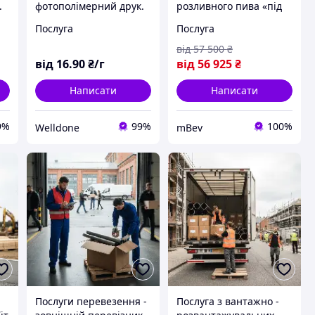
.
фотополімерний друк.
розливного пива «під
Інженерні та ювелірні
ключ»
Послуга
Послуга
матеріали
від
57 500
₴
від
16
.90
₴/г
від
56 925
₴
Написати
Написати
9%
99%
100%
Welldone
mBev
Послуги перевезення -
Послуга з вантажно -