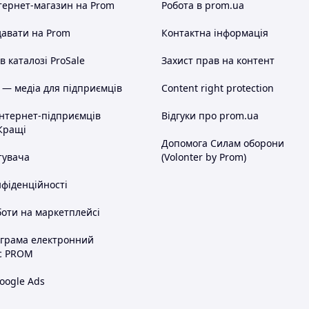
тернет-магазин
на Prom
Робота в prom.ua
авати на Prom
Контактна інформація
 каталозі ProSale
Захист прав на контент
 — медіа для підприємців
Content right protection
інтернет-підприємців
Відгуки про prom.ua
Кращі
Допомога Силам оборони
тувача
(Volonter by Prom)
нфіденційності
оти на маркетплейсі
ограма електронний
с PROM
oogle Ads