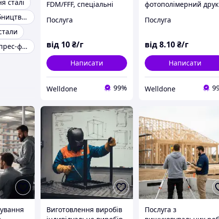
я сталі
FDM/FFF, спеціальні
фотополімерний друк
пластики (PA, нейлон,
Базові матеріали
Ливарне виробництво чавуну
Послуга
Послуга
GF-, CF- карбо-,
стали
керамо-,кевларо-,
склонаповнені)
від
10
₴/г
від
8
.10
₴/г
Проектування прес-форм для лиття пластмас
Написати
Написати
99%
9
Welldone
Welldone
тування
Виготовлення виробів
Послуга з