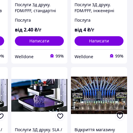
Послуги 3д друку.
Послуги 3Д друку.
в
FDM/FFF, стандартні
FDM/FFF, інженерні
матеріали (ABS, coPET,
матеріали (Elastan, TPE,
Послуга
Послуга
PLA)
ABS+, PC, ASA та ін.)
від
2
.40
₴/г
від
4
₴/г
Написати
Написати
9%
99%
99%
Welldone
Welldone
 /
Послуги 3Д друку. SLA /
Відкриття магазину