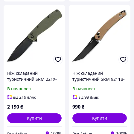
Ніж складаний
Ніж складаний
туристичний SRM 221X-
туристичний SRM 9211B-
GP (9.2 см) 14C28N , G10
GW (9.2 см) 8Cr13MoV /
В наявності
В наявності
зелений
G10 коричневий
219
99
від
₴
/міс
від
₴
/міс
2 190
₴
990
₴
Купити
Купити
100%
100%
Pro Active
Pro Active