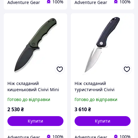
100%
100%
Adventure Gear
Adventure Gear
Ніж складаний
Ніж складаний
кишеньковий Civivi Mini
туристичний Civivi
Praxis, (7.5 см) D2 / G10
Baklash, (8.9 см) 9Cr18MoV
Готово до відправки
Готово до відправки
зелений
/ G10 синій
2 530
₴
3 610
₴
Купити
Купити
100%
100%
Adventure Gear
Adventure Gear