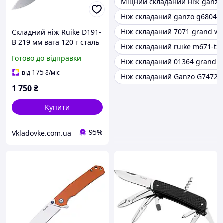
Міцний складаний ніж ganzo
Ніж складаний ganzo g6804 с
Ніж складаний 7071 grand w
Складний ніж Ruike D191-
B 219 мм вага 120 г сталь
Ніж складаний ruike m671-tz
8Cr13MoV замок Frame
Готово до відправки
Ніж складаний 01364 grand 
lock ергономічна
рукоятка G10
175
від
₴
/міс
Ніж складаний Ganzo G7472
1 750
₴
Купити
95%
Vkladovke.com.ua