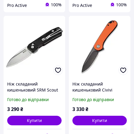
100%
100%
Pro Active
Pro Active
Ніж складаний
Ніж складаний
кишеньковий SRM Scout
кишеньковий Civivi
(6.9 см) 14C28N / G10,
Elementum, (7.5 см) чорне
Готово до відправки
Готово до відправки
чорний
лезо D2 / G10
помаранчевий
3 290
₴
3 330
₴
Купити
Купити