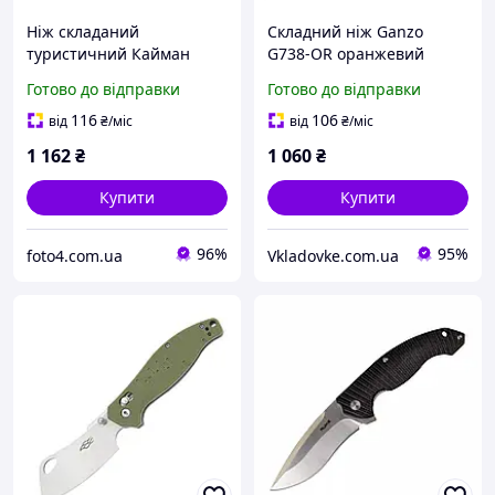
Ніж складаний
Складний ніж Ganzo
туристичний Кайман
G738-OR оранжевий
Black (Tanto) 22 см, сталь
довжина клинка 89 мм
Готово до відправки
Готово до відправки
9Cr18MoV, рукоятка G10,
вага 133 г замок Axis-Lock
для риболовлі та кемпінгу
ергономічна рукоятка
116
106
від
₴
/міс
від
₴
/міс
G10
1 162
₴
1 060
₴
Купити
Купити
96%
95%
foto4.com.ua
Vkladovke.com.ua