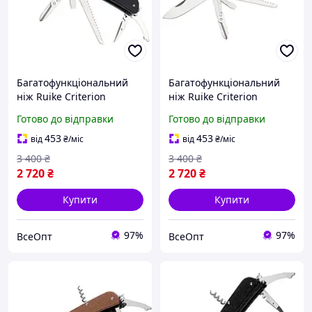
Багатофункціональний
Багатофункціональний
ніж Ruike Criterion
ніж Ruike Criterion
Collection L42 чорний,
Collection L42 зелений,
Готово до відправки
Готово до відправки
складний, туристичний, з
складний, туристичний, з
ручкою G10, вага 194,5 г
ручкою G10, з лезом 85
453
453
від
₴
/міс
від
₴
/міс
мм
3 400
₴
3 400
₴
2 720
₴
2 720
₴
Купити
Купити
97%
97%
ВсеОпт
ВсеОпт