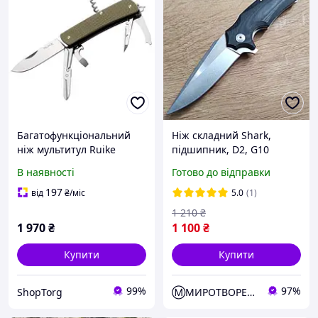
Багатофункціональний
Ніж складний Shark,
ніж мультитул Ruike
підшипник, D2, G10
Criterion L31, 18 в1, (8.5
В наявності
Готово до відправки
см) 12C27 / G10 зелений
197
від
₴
/міс
5.0
(1)
1 210
₴
1 970
₴
1 100
₴
Купити
Купити
99%
97%
ShopTorg
Ⓜ️МИРОТВОРЕЦЬ