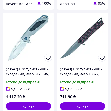
100%
95%
Adventure Gear
ДропТоп
(23547) Ніж туристичний
(23549) Ніж туристичний
складаний, лезо 81х3 мм,
складаний, лезо 100х2,5
ручка G10, HAISSER
мм, ручка G10, HAISSER
Готово до відправки
Готово до відправки
112
71
від
₴
/міс
від
₴
/міс
1 117
.20
₴
711
.90
₴
Купити
Купити