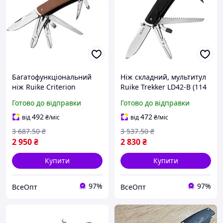
Багатофункціональний
Ніж складний, мультитул
ніж Ruike Criterion
Ruike Trekker LD42-B (114
Collection L51
мм, 19 функцій), чорний,
Готово до відправки
Готово до відправки
коричневий, складний, 10
з кліпсою, сталь Sandvik
інструментів, 243.5 г, з
12C27, G-10 рукоятка
492
472
від
₴
/міс
від
₴
/міс
G10 рукояткою
3 687
.50
₴
3 537
.50
₴
2 950
₴
2 830
₴
Купити
Купити
97%
97%
ВсеОпт
ВсеОпт