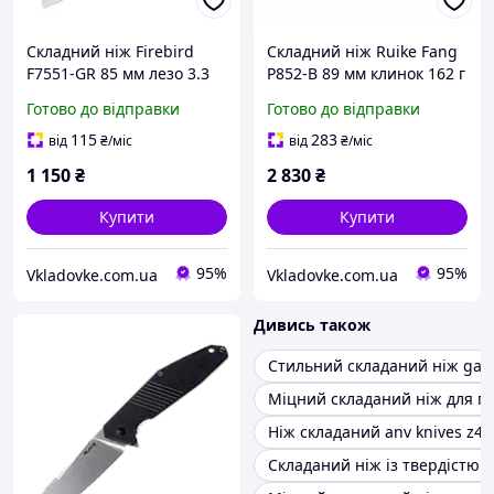
Складний ніж Firebird
Складний ніж Ruike Fang
F7551-GR 85 мм лезо 3.3
P852-B 89 мм клинок 162 г
мм сталь 440C замок Axis
Liner Lock чорна рукоятка
Готово до відправки
Готово до відправки
Lock рукоятка G10
G10
115
283
від
₴
/міс
від
₴
/міс
1 150
₴
2 830
₴
Купити
Купити
95%
95%
Vkladovke.com.ua
Vkladovke.com.ua
Дивись також
Стильний складаний ніж gan
Міцний складаний ніж для п
Ніж складаний anv knives z40
Складаний ніж із твердістю 