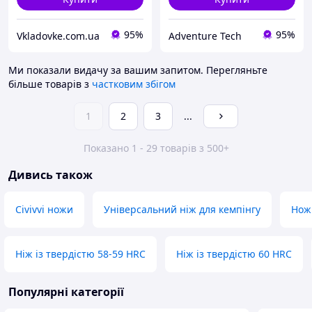
95%
95%
Vkladovke.com.ua
Adventure Tech
Ми показали видачу за вашим запитом.
Перегляньте
більше товарів з
частковим збігом
1
2
3
...
Показано 1 - 29 товарів з 500+
Дивись також
Civivvi ножи
Універсальний ніж для кемпінгу
Ножі
Ніж із твердістю 58-59 HRC
Ніж із твердістю 60 HRC
Популярні категорії