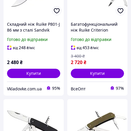
Складний ніж Ruike P801-J
Багатофункціональний
86 мм з сталі Sandvik
ніж Ruike Criterion
14C28N вага 86 г
Collection L41 чорний,
Готово до відправки
Готово до відправки
твердості 57-59 HRC
складний, з нержавіючої
оранжева рукоятка G10
сталі, 85 мм, 213.5 г, з G10
248
453
від
₴
/міс
від
₴
/міс
рукояткою
3 400
₴
2 480
₴
2 720
₴
Купити
Купити
95%
97%
Vkladovke.com.ua
ВсеОпт