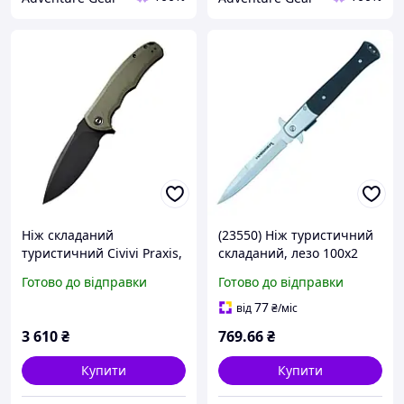
Ніж складаний
(23550) Ніж туристичний
туристичний Civivi Praxis,
складаний, лезо 100х2
(9.5 см) 9Cr18MoV / G10
мм, ручка G10, HAISSER
Готово до відправки
Готово до відправки
зелений
77
від
₴
/міс
3 610
₴
769
.66
₴
Купити
Купити