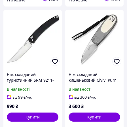
Ніж складаний
Ніж складаний
туристичний SRM 9211-
кишеньковий Civivi Purr,
GB2 (9.2 см) 8Cr13MoV /
(4.65 см) Nitro-V / G10
В наявності
В наявності
G10 чорний
сірий/айворі
99
360
від
₴
/міс
від
₴
/міс
990
₴
3 600
₴
Купити
Купити