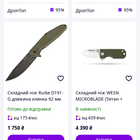
95%
95%
ДропТоп
ДропТоп
Складний ніж Ruike D191-
Складний ніж WESN
G довжина клинка 92 мм
MICROBLADE (Титан +
матеріал рукоятки G10
Зелений G10) 9.5см
Готово до відправки
В наявності
сталь 8Cr13MoV вага 120 г
175
439
від
₴
/міс
від
₴
/міс
1 750
₴
4 390
₴
Купити
Купити