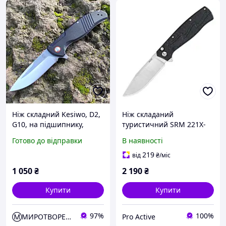
Ніж складний Kesiwo, D2,
Ніж складаний
G10, на підшипнику,
туристичний SRM 221X-
фліппер, G10
GB (9.2 см) 14C28N , G10
Готово до відправки
В наявності
чорний
219
від
₴
/міс
1 050
₴
2 190
₴
Купити
Купити
97%
100%
Ⓜ️МИРОТВОРЕЦЬ
Pro Active