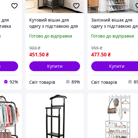
 для
Кутовий вішак для
Залізний вішак для
ставка
одягу з підставкою для
одягу з підставкою дл
взуття компактний для
взуття та 4 полицями
я
Готово до відправки
Готово до відправки
передпокою
для зберігання в
оптимізація простору
передпокої та спальн
903
₴
955
₴
451
.50
₴
477
.50
₴
и
Купити
Купити
92%
89%
8
Cвіт товарів
Cвіт товарів