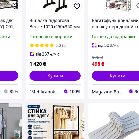
ак для
Вішалка підлогова
Багатофункціональн
YJ-C01,
Венге 1020х450х350 мм
вішак у передпокій із
для
Відкрита вішалка для
підставкою для взутт
равки
Готово до відправки
Готово до відправки
них
одягу в передпокій
та стелажем, підлого
ева
Підставка для речей
стійка для зберігання
50
5.0
(5)
від
₴
/міс
уття,
підлогова
одеж
237
від
₴
/міс
996
₴
1 420
₴
498
₴
и
Купити
Купити
85%
100%
9
"Mebliranok": Виробник меблів для дому, офісу, салону
Magazine Bonya