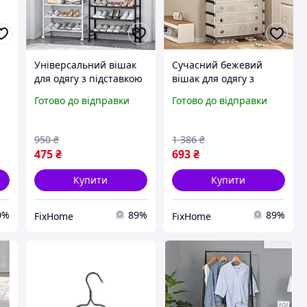
Універсальний вішак
Сучасний бежевий
для одягу з підставкою
вішак для одягу з
для взуття та чотирма
підставкою для взуття
Готово до відправки
Готово до відправки
полицями для
та чотирма полицями 2
зберігання речей
в 1
950
₴
1 386
₴
475
₴
693
₴
Купити
Купити
0%
89%
89%
FixHome
FixHome