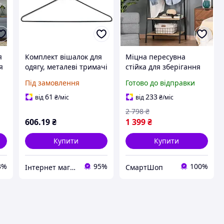
я
Комплект вішалок для
Міцна пересувна
я
одягу, металеві тримачі
стійка для зберігання
для одягу, хромовані та
одягу з дерев'яними
Під замовлення
Готово до відправки
міцні.
полицями, Підлогова
універсальна вішалка
61
233
від
₴
/міс
від
₴
/міс
для речей
2 798
₴
606
.19
₴
1 399
₴
Купити
Купити
3%
95%
100%
Інтернет магазин - Маркет
СмартШоп