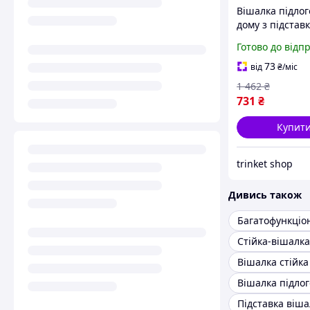
Вішалка підлог
дому з підстав
взуття, Метале
Готово до відп
вішалка для од
яруси
73
від
₴
/міс
1 462
₴
731
₴
Купит
trinket shop
Дивись також