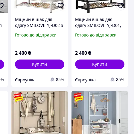
Міцний вішак для
Міцний вішак для
я
одягу SMILOVII YJ-D02 з
одягу SMILOVII YJ-D01,
металевою подвійною
окремішній металевий
Готово до відправки
Готово до відправки
вішалкою для пальто, 4
вішак для пальто з
і
бічними гачками, 2-
рейками для одягу,
рівневою полицею
вішалкою для
2 400
₴
2 400
₴
Купити
Купити
9%
85%
85%
Євроуніка
Євроуніка