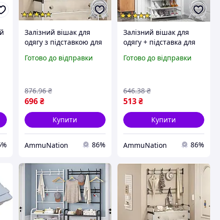
ий
Залізний вішак для
Залізний вішак для
одягу з підставкою для
одягу + підставка для
я
взуття 4 полиці для
взуття, 2 в одному, 4
Готово до відправки
Готово до відправки
ва
зберігання одягу та
полиці "Multi-functional
взуття
shoe and hat rack" біла
876
.96
₴
646
.38
₴
696
₴
513
₴
Купити
Купити
6%
86%
86%
AmmuNation
AmmuNation