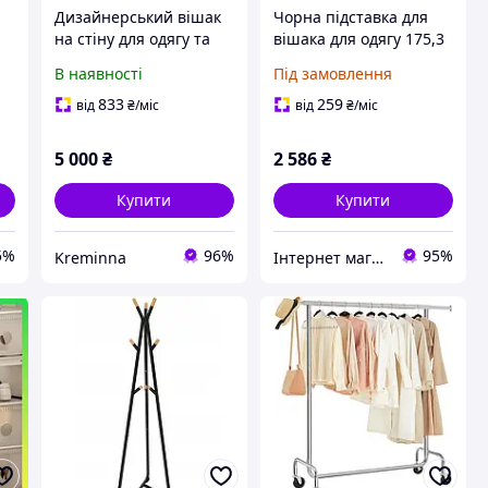
Дизайнерський вішак
Чорна підставка для
на стіну для одягу та
вішака для одягу 175,3
декору інтер'єру (міцна,
см
В наявності
Під замовлення
витримує важков'яж.)
833
259
від
₴
/міс
від
₴
/міс
5 000
₴
2 586
₴
Купити
Купити
5%
96%
95%
Kreminna
Інтернет магазин - Маркет