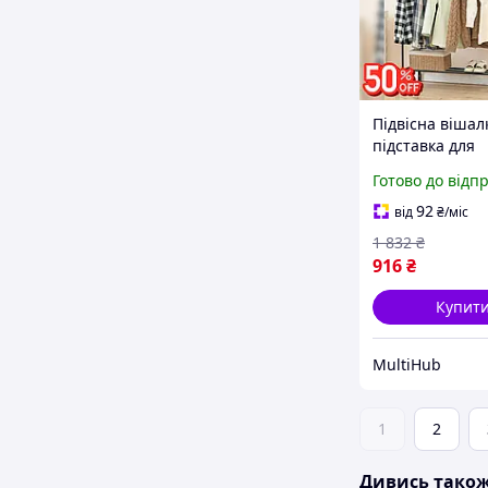
Підвісна вішал
підставка для
верхнього одяг
Готово до відп
Вішалка 2 в 1,
Підставка віша
92
від
₴
/міс
одягу, TWX
1 832
₴
916
₴
Купит
MultiHub
1
2
Дивись тако