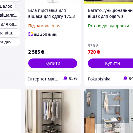
ішалок
Біла підставка для
Багатофункціональн
Багаторівнева вішалка для одягу
вішака для одягу 175,3
вішак для одягу з
см
підставкою для взутт
Стійка вішалка для одягу пересувна подвійна
Під замовлення
Готово до відправки
Збірна підлогова вішалка для одягу
258
від
₴
/міс
Підставка плічка для одягу
936
₴
2 585
₴
720
₴
Купити
Купити
95%
9
Інтернет магазин - Маркет
Pokupishka