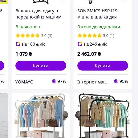
ий
Вішалка для одягу в
SONGMICS HSR11S
передпокій із міцним
міцна вішалка для
я
металевим каркасом
одягу, регульована,
В наявності
Готово до відправки
Bonro B-901
металева, хромована
вішалка для одягу,
5.0
(3)
5.0
(1)
максимальне
180
246
від
₴
/міс
від
₴
/міс
навантаження 130 кг,
1 079
₴
2 462
.07
₴
Купити
Купити
4%
97%
95%
YOMAYO
Інтернет магазин - Маркет