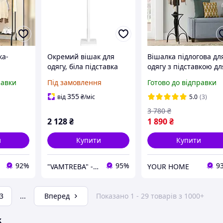
ка-
Окремий вішак для
Вішалка підлогова дл
одягу, біла підставка
одягу з підставкою дл
у,
175 см
парасольок АКЛАС
равки
Під замовлення
Готово до відправки
Сумах Чорний
ка для
355
від
₴
/міс
5.0
(3)
3 780
₴
2 128
₴
1 890
₴
и
Купити
Купити
92%
95%
9
"VAMTREBA" - інтер'єри мрій тепер доступні для всіх! Ви знайдете тут все з ІК!
YOUR HOME
3
...
Вперед
Показано 1 - 29 товарів з 1000+
ж