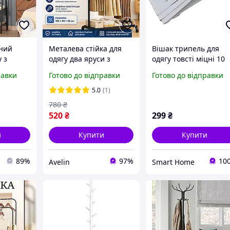
ний
Металева стійка для
Вішак трипель для
 з
одягу два яруси з
одягу товсті міцні 10
олицями
підставкою для взуття
штук білі
равки
Готово до відправки
Готово до відправки
им
Розбірна підлогова
вашого
вішалка для одягу та
5.0
(1)
полицею для взуття
780
₴
520
₴
299
₴
и
Купити
Купити
89%
97%
10
Avelin
Smart Home