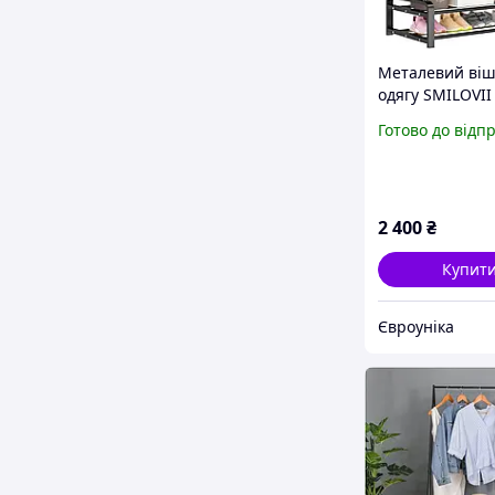
Металевий віш
одягу SMILOVII 
міцний вішак 
Готово до відп
одягу, 8 підвіс
гачків і 2-рівн
вішалка для вз
2 400
₴
Купит
Євроуніка