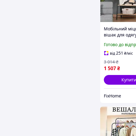
Мобільний міц
вішак для одягу
дерев'яними п
Готово до відп
й універсальн
дизайном для 
251
від
₴
/міс
інтер'єру
3 014
₴
1 507
₴
Купит
FixHome