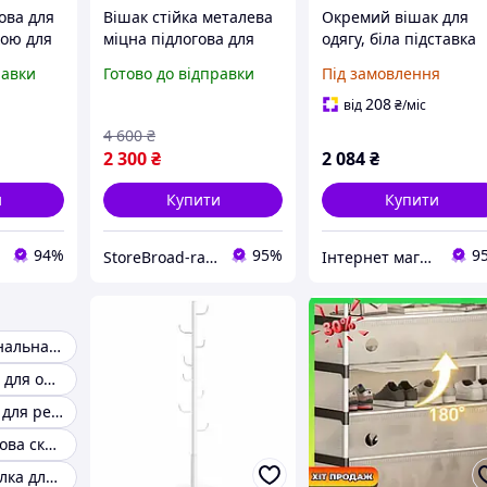
ова для
Вішак стійка металева
Окремий вішак для
кою для
міцна підлогова для
одягу, біла підставка
ва міцна
одягу з дерев'яними
175 см
равки
Готово до відправки
Під замовлення
ягу 2
полицями для взуття
208
від
₴
/міс
4 600
₴
2 300
₴
2 084
₴
и
Купити
Купити
94%
95%
9
StoreBroad-range
Інтернет магазин - Маркет
Багатофункціональна вішалка для одягу
Стійка-вішалка для одягу з гачками
Вішалка стійка для речей
Вішалка підлогова складна
Підставка вішалка для одягу