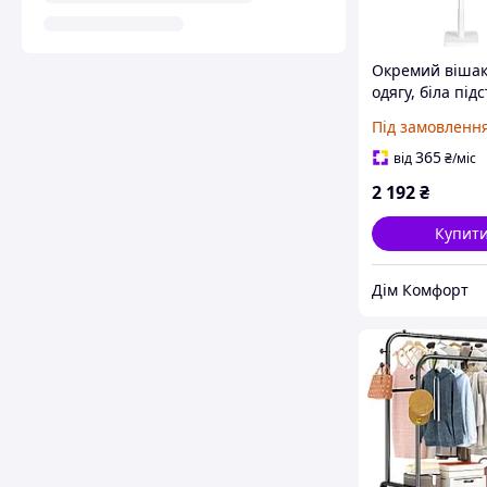
Окремий вішак
одягу, біла під
175 см
Під замовленн
365
від
₴
/міс
2 192
₴
Купит
Дім Комфорт