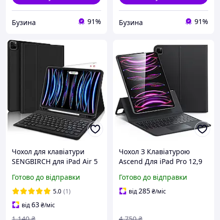
91%
91%
Бузина
Бузина
Чохол для клавіатури
Чохол З Клавіатурою
SENGBIRCH для iPad Air 5
Ascend Для iPad Pro 12,9
2022/iPad Air 4 2020 10,9
дюйм
Готово до відправки
Готово до відправки
дюйма/iPad Pro 11
285
5.0
(1)
від
₴
/міс
63
від
₴
/міс
1 140
₴
4 750
₴