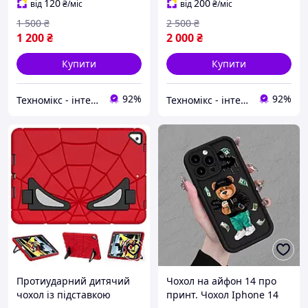
(5-го/6-го покоління)
12.9 6-го/5/4-го/3-го
120
200
від
₴
/міс
від
₴
/міс
покоління, Bluetooth
1 500
₴
2 500
₴
1 200
₴
2 000
₴
Купити
Купити
92%
92%
Техномікс - інтернет - магазин якісної техніки, електроніки та інших товарів для дому та роботи
Техномікс - інтернет - магазин якісної техніки, електроніки та інших товарів для дому та роботи
Протиударний дитячий
Чохол на айфон 14 про
чохол із підставкою
принт. Чохол Iphone 14