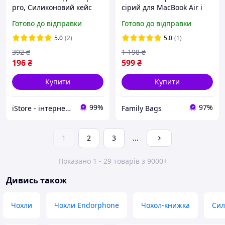
pro, Cиликоновий кейс
сірий для MacBook Air і
case Еірподс Про, Футляр
Pro 13'3'3 сумка чохол із
Готово до відправки
Готово до відправки
на бездротові навушники
повсті на Макбук Аїр і
Про
5.0
(2)
5.0
(1)
392
₴
1 198
₴
196
₴
599
₴
Купити
Купити
99%
97%
iStore - інтернет-магазин мобільних аксесуарів та іншої техніки
Family Bags
1
2
3
...
Показано 1 - 29 товарів з 9000+
Дивись також
Чохли
Чохли Endorphone
Чохол-книжка
Сил