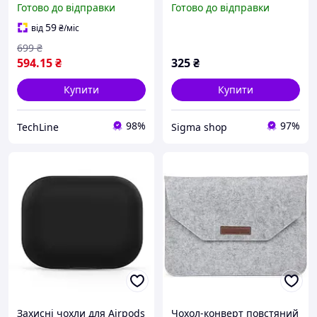
Готово до відправки
Готово до відправки
2, MIL-STD-810G, IP54,
Winto Series 12.9 inches
підставка, тримач
Black
59
від
₴
/міс
стилуса
699
₴
594
.15
₴
325
₴
Купити
Купити
98%
97%
TechLine
Sigma shop
Захисні чохли для Airpods
Чохол-конверт повстяний