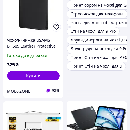
Принт сором на чохлі для Gal
Стрес-чохол для телефона
Чохол для Android смартфон
Стіч на чохлі для 9 Pro
Друк єдинорога на чохлі для 
Чохол-книжка USAMS
BH589 Leather Protective
Друк грудя на чохлі для 9 Pro
Cover for iPad Pro 2020
Готово до відправки
Принт Стіч на чохлі для A96
Winto Series 12.9 inches
Black
325
₴
Принт Стіч на чохлі для 9
Купити
98%
MOBI-ZONE