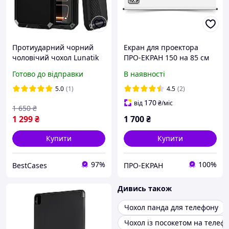
Протиударний чорний
Екран для проектора
чоловічий чохол Lunatik
ПРО-ЕКРАН 150 на 85 см
Taktik Extreme на болтах
(16:9), 68 дюймів
Готово до відправки
В наявності
360' для iPhone 17 Pro
Max (айфон 17 про макс)
5.0
(1)
4.5
(2)
170
від
₴
/міс
1 650
₴
1 299
₴
1 700
₴
Купити
Купити
97%
100%
BestCases
ПРО-ЕКРАН
Дивись також
Чохол панда для телефону
Чохол із посокетом на телеф