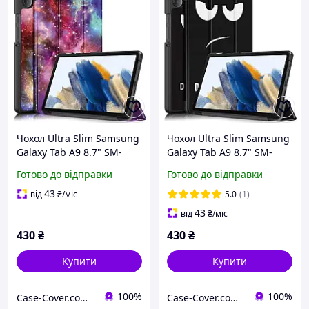
Чохол Ultra Slim Samsung
Чохол Ultra Slim Samsung
Galaxy Tab A9 8.7" SM-
Galaxy Tab A9 8.7" SM-
X110, SM-X115 принт
X110, SM-X115 принт
Готово до відправки
Готово до відправки
Galaxy
Don't Touch
43
від
₴
/міс
5.0
(1)
43
від
₴
/міс
430
₴
430
₴
Купити
Купити
100%
100%
Case-Cover.com.ua
Case-Cover.com.ua