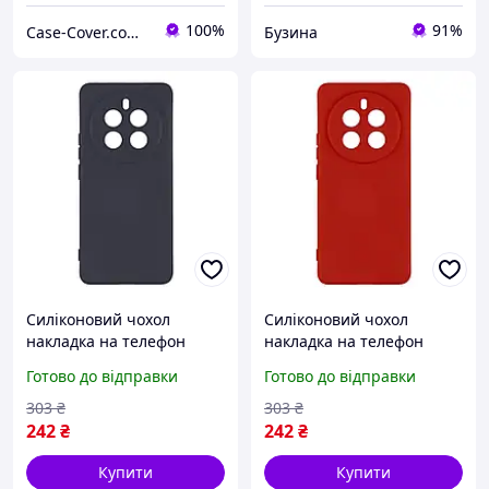
100%
91%
Case-Cover.com.ua
Бузина
Силіконовий чохол
Силіконовий чохол
накладка на телефон
накладка на телефон
Silicone Cover Full Camera
Silicone Cover Full Camera
Готово до відправки
Готово до відправки
A для Realme 12 Pro колір
A для Realme 12 Pro колір
Dark Blue buzyna
Red buzyna
303
₴
303
₴
242
₴
242
₴
Купити
Купити