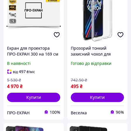
Екран для проектора
Прозорий тонкий
ПРО-ЕКРАН 300 на 169 см
захисний чохол для
(16:9), 136 дюймів
телефона легкий
В наявності
Готово до відправки
універсальний для
моделей 9 4G і 9 Pro Plus
497
від
₴
/міс
FLAME
5 530
₴
742
.50
₴
4 970
₴
495
₴
Купити
Купити
100%
96%
ПРО-ЕКРАН
Веселка