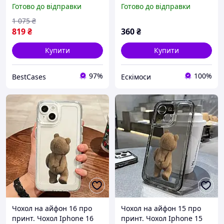
Spider для Apple iPad Pro
pro із захистом камери
Готово до відправки
Готово до відправки
(9,7)
1 075
₴
819
₴
360
₴
Купити
Купити
97%
100%
BestCases
Ескімоси
Чохол на айфон 16 про
Чохол на айфон 15 про
принт. Чохол Iphone 16
принт. Чохол Iphone 15