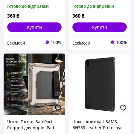
pro із захистом камери
pro із захистом камери
Готово до відправки
Готово до відправки
360
₴
360
₴
Купити
Купити
100%
100%
Ескімоси
Ескімоси
Чохол Targus SafePort
Чохол-книжка USAMS
Rugged для Apple iPad
BH589 Leather Protective
5/6, iPad Pro 9.7, iPad Air
Cover for iPad Pro 2020