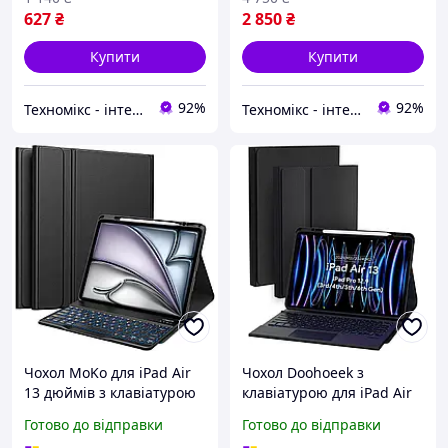
627
₴
2 850
₴
Купити
Купити
92%
92%
Техномікс - інтернет - магазин якісної техніки, електроніки та інших товарів для дому та роботи
Техномікс - інтернет - магазин якісної техніки, електроніки та інших товарів для дому та роботи
Чохол MoKo для iPad Air
Чохол Doohoeek з
13 дюймів з клавіатурою
клавіатурою для iPad Air
(M3 2025/M2 2024), чохол
13 дюймів 2025
Готово до відправки
Готово до відправки
для iPad Pro 12,9 дюйма
(M3)/2024(M2), iPad Pro