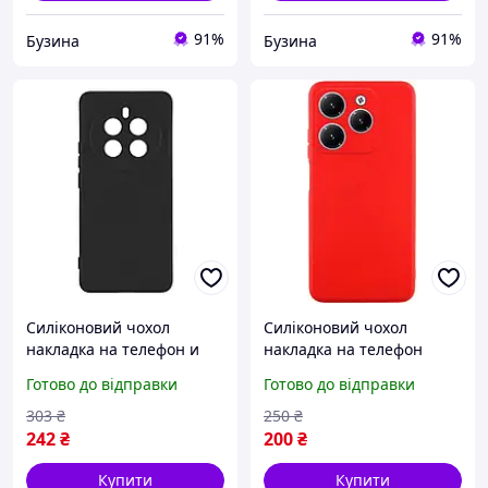
91%
91%
Бузина
Бузина
Силіконовий чохол
Силіконовий чохол
накладка на телефон и
накладка на телефон
Silicone Cover Full Camera
Silicone Cover Full Camera
Готово до відправки
Готово до відправки
A для Realme 12 Pro колір
A для Tecno Spark 20 Pro
Black buzyna
KJ6 Red buzyna
303
₴
250
₴
242
₴
200
₴
Купити
Купити