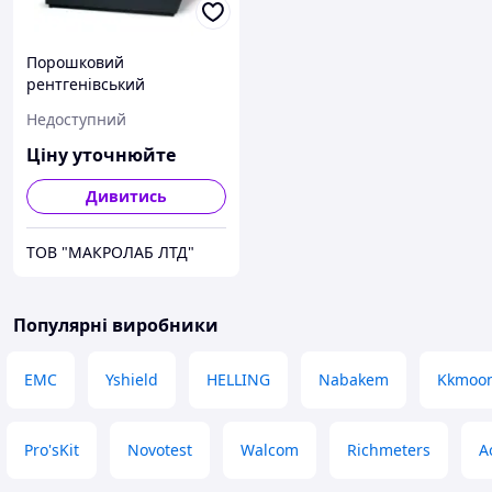
Порошковий
рентгенівський
дифрактометр Xpert3
Недоступний
Powder
Ціну уточнюйте
Дивитись
ТОВ "МАКРОЛАБ ЛТД"
Популярні виробники
EMC
Yshield
HELLING
Nabakem
Kkmoo
Pro'sKit
Novotest
Walcom
Richmeters
A