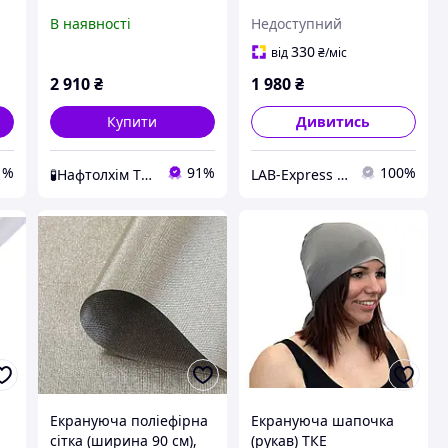
(80х21см, самоклеюча)
GCM
В наявності
Недоступний
YSHIELD M6-82
330
від
₴
/міс
2 910
₴
1 980
₴
Купити
Дивитись
1%
91%
100%
🧪Нафтолхім ТОВ
LAB-Express - вимірювальне та лабораторне обладнання
Екрануюча поліефірна
Екрануюча шапочка
сітка (ширина 90 см),
(рукав) ТКЕ