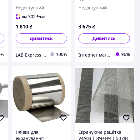
1м YSHIELD HNG80
Недоступний
Недоступний
302
від
₴
/міс
1 810
₴
3 675
₴
Дивитись
Дивитись
0%
100%
96%
LAB-Express - вимірювальне та лабораторне обладнання
Інтернет магазин Store7
Плівка для
Екрануюча решітка
екранування
V4A03 | ВЧ+НЧ | 50 dB