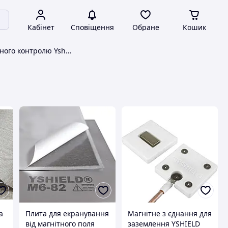
Кабінет
Сповіщення
Обране
Кошик
Прилади магнітного контролю Yshield
а
Плита для екранування
Магнітне з єднання для
від магнітного поля
заземлення YSHIELD