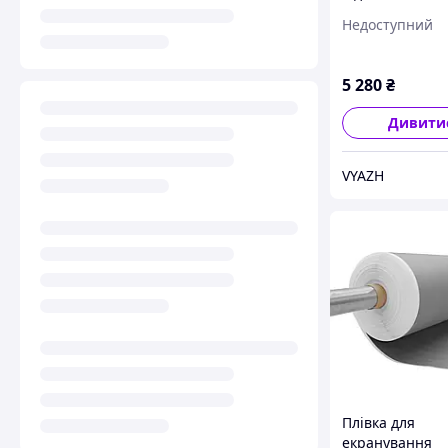
(80х55см) YSHI
Недоступний
85
5 280
₴
Дивити
VYAZH
Плівка для
екранування