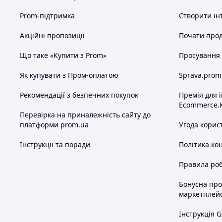
Prom-підтримка
Створити ін
Акційні пропозиції
Почати прод
Що таке «Купити з Prom»
Просування в
Як купувати з Пром-оплатою
Sprava.prom
Рекомендації з безпечних покупок
Премія для 
Ecommerce.
Перевірка на приналежність сайту до
платформи prom.ua
Угода корис
Інструкції та поради
Політика ко
Правила роб
Бонусна пр
маркетплей
Інструкція G