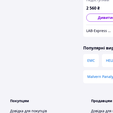
82
2 560
₴
Дивити
LAB-Express - вимірювальне та лабораторне обладнання
Популярні в
EMC
HEL
Malvern Panaly
Покупцям
Продавцям
Довідка для покупців
Довідка для