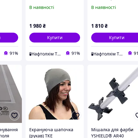
1м YSHIELD HNG80
В наявності
В наявності
1 980
₴
1 810
₴
и
Купити
Купити
91%
91%
9
🧪Нафтолхім ТОВ
🧪Нафтолхім ТОВ
анування
Екрануюча шапочка
Мішалка для фарби
 поля
(рукав) ТКЕ
YSHIELD® AR40