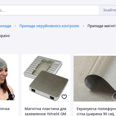
Знайти
рилади
Прилади неруйнівного контролю
країні
почка
Магнітна пластина для
Екрануюча поліефірн
заземлення Yshield GM
сітка (ширина 90 см),