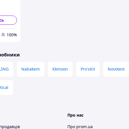
сь
100%
иробники
LING
Nabakem
Kkmoon
Pro'sKit
Novotest
tical
Про нас
 продавців
Про prom.ua