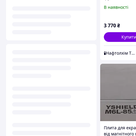
В наявності
3 770
₴
Купит
🧪Нафтолхім ТОВ
Плита для екр
від магнітного