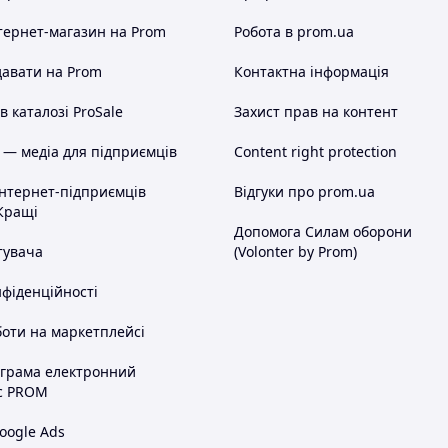
тернет-магазин
на Prom
Робота в prom.ua
авати на Prom
Контактна інформація
 каталозі ProSale
Захист прав на контент
 — медіа для підприємців
Content right protection
інтернет-підприємців
Відгуки про prom.ua
Кращі
Допомога Силам оборони
тувача
(Volonter by Prom)
нфіденційності
оти на маркетплейсі
ограма електронний
с PROM
oogle Ads