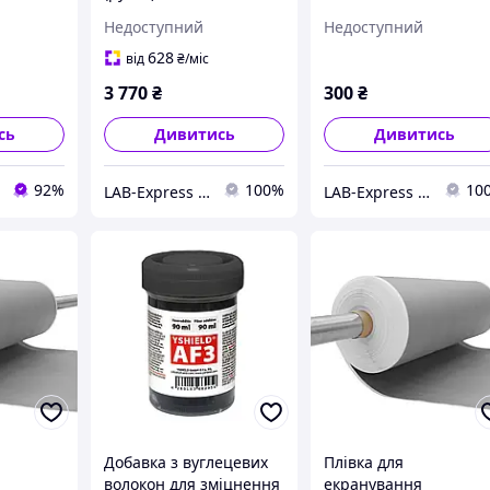
ELD M6L-
Недоступний
Недоступний
628
від
₴
/міс
3 770
₴
300
₴
сь
Дивитись
Дивитись
92%
100%
10
LAB-Express - вимірювальне та лабораторне обладнання
LAB-Express - вимірювальне та лабораторне обладнання
Добавка з вуглецевих
Плівка для
волокон для зміцнення
екранування