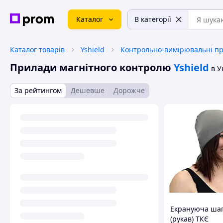
Каталог
В категорії
Каталог товарів
Yshield
Контрольно-вимірювальні п
Прилади магнітного контролю
Yshield
в У
За рейтингом
Дешевше
Дорожче
Екрануюча ша
(рукав) ТКЄ