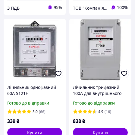
95%
100%
З ПДВ
ТОВ "Компанія ЕДС"
Лічильник однофазний
Лічильник трифазний
60А S121H
100А для внутрішнього
обліку мх
Готово до відправки
Готово до відправки
5.0
(66)
4.9
(16)
339
₴
838
₴
Купити
Купити