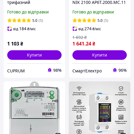
трифазний
NIK 2100 AP6T.2000.MС.11
електроенергії на дин
5-80A. 1ф, А+/-,PKI,
Готово до відправки
Готово до відправки
рейку 3X230V 400V
багатотарифний,
двошунтовий,
5.0
(5)
5.0
(5)
ПАРАМЕТРИЗОВАНИЙ НА
184
274
від
₴
/міс
від
₴
/міс
2 ТАРИФИ
1 692
₴
1 103
₴
1 641
.24
₴
Купити
Купити
98%
96%
CUPRUM
СмартЕлектро