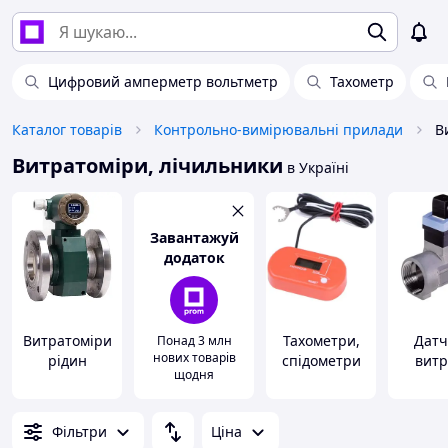
Цифровий амперметр вольтметр
Тахометр
Каталог товарів
Контрольно-вимірювальні прилади
В
Витратоміри, лічильники
в Україні
Завантажуй
додаток
Витратоміри
Тахометри,
Датч
Понад 3 млн
нових товарів
рідин
спідометри
витр
щодня
Фільтри
Ціна