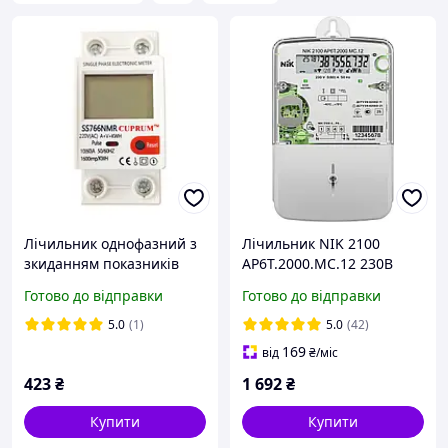
Лічильник однофазний з
Лічильник NIK 2100
зкиданням показників
AP6T.2000.MC.12 230В
60А SS766NMR
5(80)А однофазний
Готово до відправки
Готово до відправки
багатотарифний
5.0
(1)
5.0
(42)
169
від
₴
/міс
423
₴
1 692
₴
Купити
Купити