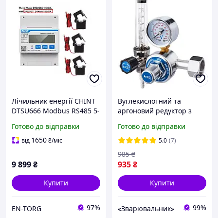
Лічильник енергії CHINT
Вуглекислотний та
DTSU666 Modbus RS485 5-
аргоновий редуктор з
6A с транс. 300/5
ротаметром хром
Готово до відправки
Готово до відправки
1650
від
₴
/міс
5.0
(7)
985
₴
9 899
₴
935
₴
Купити
Купити
97%
99%
EN-TORG
«Зварювальник»