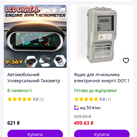
Автомобільний
Ящик для лічильника
Універсальний Тахометр
електричної енергії DOT.1
з РК дисплеєм(для
NEW nik3912 для захисту
В наявності
Готово до відправки
дизельних , інжекторних
приладу обліку від
,карбюраторних
механічних пошкоджень
5.0
(2)
5.0
(1)
двигунів)9-36В
50
від
₴
/міс
525
.93
₴
621
₴
499
.63
₴
Купити
Купити