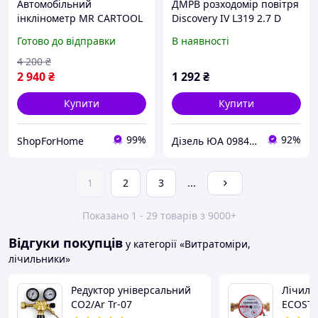
Автомобільний
ДМРВ розходомір повітря
інклінометр MR CARTOOL
Discovery IV L319 2.7 D
M60, цифровий GPS-
PHF500101, б/в оригінал
Готово до відправки
В наявності
навігатор, проекційний
дисплей, спідометр, кут
4 200
₴
тангажу, кут крену
2 940
₴
1 292
₴
Купити
Купити
99%
92%
ShopForHome
Дізель ЮА 0984784109 автозапчастини
1
2
3
...
Показано 1 - 29 товарів з 9000+
Відгуки покупців
у категорії «Витратоміри,
лічильники»
Редуктор універсальний
Лічиль
СО2/Ar Tr-07
ECOSTA