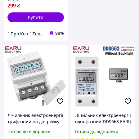
299
₴
Купити
98%
" Про Коп " Тільки вигідні покупки!
Лічильник електроенергії
Лічильник електроенергії
трифазний на дін рейку
однофазний DDS663 EARU
EA771 EARU 3x10(100)А
ELECTRIK на дин рейку
Готово до відправки
Готово до відправки
3X230/400V 50Hz з
5(60)А 230V 50Hz з РК-