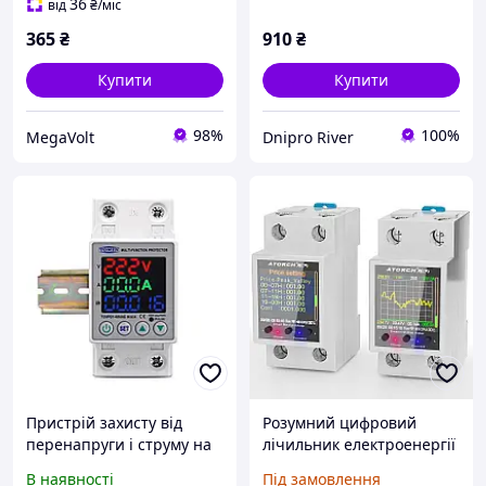
36
від
₴
/міс
365
₴
910
₴
Купити
Купити
98%
100%
MegaVolt
Dnipro River
Пристрій захисту від
Розумний цифровий
перенапруги і струму на
лічильник електроенергії
DIN рейку 220В до 63А з
torch GR2P / GR2PWS /
В наявності
Під замовлення