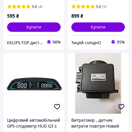
кольоровим дісплеєм та
GR2PW 100A для
електролічильником
контролю споживання
5.0
(4)
5.0
(5)
енергії GR2P
595
₴
899
₴
Купити
Купити
98%
95%
EKLIPS.TOP дистанційні та автоматичні пристрої
Тицяй соліднО
Цифровий автомобільний
Витратомір , датчик
GPS-спідометр HUD G3 з
витрати повітря Новий
годинником і компасом
MD336500 Mitsubishi