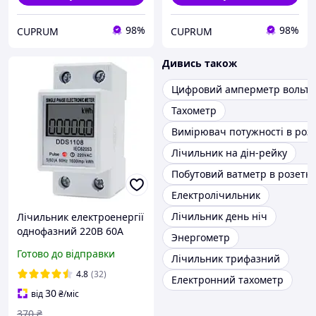
98%
98%
CUPRUM
CUPRUM
Дивись також
Цифровий амперметр вольт
Тахометр
Вимірювач потужності в роз
Лічильник на дін-рейку
Побутовий ватметр в розетку
Електролічильник
Лічильник день ніч
Лічильник електроенергії
однофазний 220В 60А
Энергометр
DDS1108 на din рейку.
Готово до відправки
Лічильник трифазний
4.8
(32)
Електронний тахометр
30
від
₴
/міс
370
₴