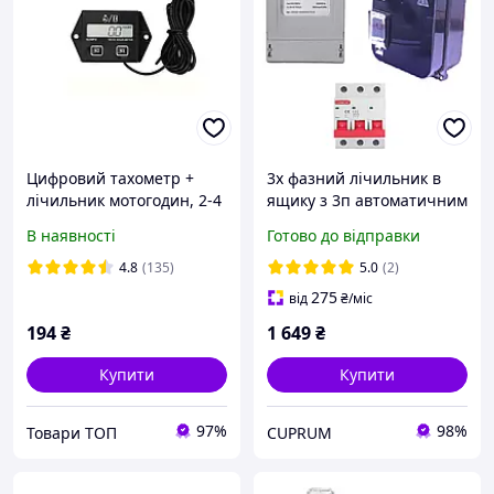
Цифровий тахометр +
3х фазний лічильник в
лічильник мотогодин, 2-4
ящику з 3п автоматичним
такти, для бензопилки,
вимикачем 6-63а
В наявності
Готово до відправки
човнового мотора,
бензогенератора, мопеда
4.8
(135)
5.0
(2)
275
від
₴
/міс
194
₴
1 649
₴
Купити
Купити
97%
98%
Товари ТОП
CUPRUM