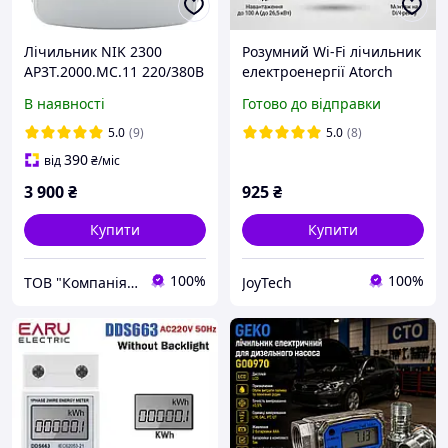
Лічильник NIK 2300
Розумний Wi-Fi лічильник
AP3T.2000.MC.11 220/380В
електроенергії Atorch
5(120)А трифазний
GR2PWS 100A,
В наявності
Готово до відправки
багатотарифний з
однофазний, DIN-рейка,
параметризацією (день-
екран, захист
5.0
(9)
5.0
(8)
ніч)
390
від
₴
/міс
3 900
₴
925
₴
Купити
Купити
100%
100%
ТОВ "Компанія ЕДС"
JoyTech