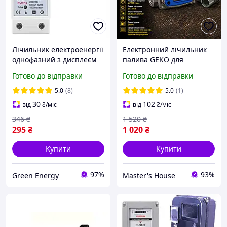
Лічильник електроенергії
Електронний лічильник
однофазний з дисплеєм
палива GEKO для
на DIN рейку DDS663
дизельного насоса з LCD-
Готово до відправки
Готово до відправки
EARU ELECTRIС, 5(60)А,
дисплеєм Лічильник
50/60Hz
об'єму палива Витратомір
5.0
(8)
5.0
(1)
для АЗС
30
102
від
₴
/міс
від
₴
/міс
346
₴
1 520
₴
295
₴
1 020
₴
Купити
Купити
97%
93%
Green Energy
Master's House