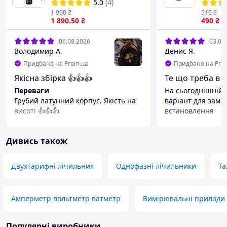
штуцер
5.0
(4)
1 990
₴
516
₴
1 890
.50
₴
490
₴
06.08.2026
03.08
Володимир А.
Денис Я.
Придбано на Prom.ua
Придбано на Pro
Якісна збірка 👍👍👍
Те що треба в 
Переваги
На сьогоднішній
Грубий латунний корпус. Якість на
варіант для замі
висоті 👍👍👍
встановлення
Переваги
Ціна та швидкіст
Дивись також
Недоліки
За весь час вияв
що підклинював
Двухтарифні лічильник
Однофазні лічильники
Та
Амперметр вольтметр ватметр
Вимірювальні прилади
Популярні виробники