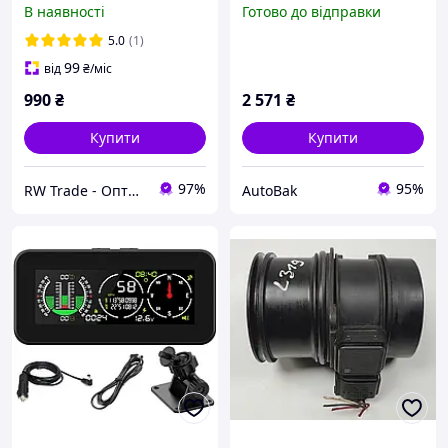
В наявності
Готово до відправки
Carisma , гарантія 6
місяців
5.0
(1)
99
від
₴
/міс
990
₴
2 571
₴
Купити
Купити
97%
95%
RW Trade - Оптово-роздрібний інтернет-магазин
AutoBak