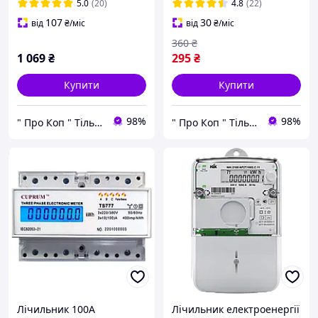
підсвіткою
дисплеєм
5.0
(20)
4.8
(22)
107
30
від
₴
/міс
від
₴
/міс
360
₴
1 069
₴
295
₴
Купити
Купити
98%
98%
" Про Коп " Тільки вигідні покупки!
" Про Коп " Тільки вигідні покупки!
Лічильник 100А
Лічильник електроенергії