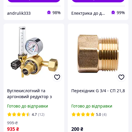
98%
99%
andrulik333
Електрика до дрібниць
Вуглекислотний та
Перехідник G 3/4 - СП 21,8
аргоновий редуктор з
ротаметром
Готово до відправки
Готово до відправки
4.7
(12)
5.0
(4)
995
₴
935
₴
200
₴