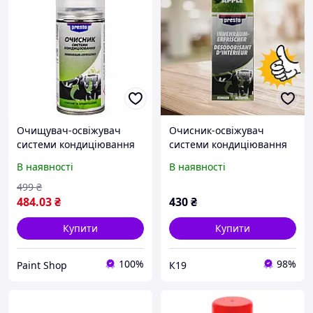
Очищувач-освіжувач
Очисник-освіжувач
системи кондиціювання
системи кондиціювання
Presto Апельсин 150 мл
авто з ароматом яблука
В наявності
В наявності
Presto 150 мл
499
₴
484
.03
₴
430
₴
Купити
Купити
100%
98%
Paint Shop
К19