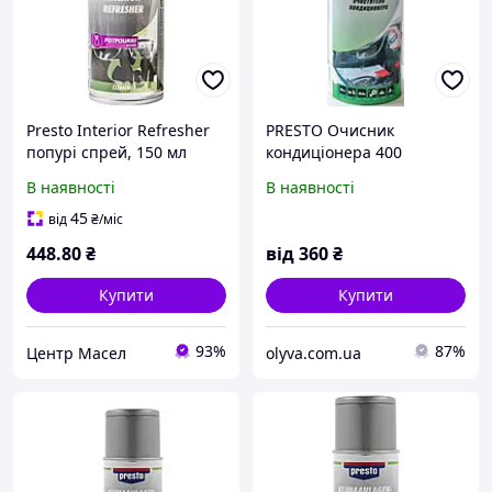
Presto Interior Refresher
PRESTO Очисник
попурі спрей, 150 мл
кондиціонера 400
(157103) очищувач
мл.Замовлення
В наявності
В наявності
кондиціонера
приймаються від 700 грн.
Ціна вказана при
45
від
₴
/міс
замовленні від 12шт
448
.80
₴
від
360
₴
Купити
Купити
93%
87%
Центр Масел
olyva.com.ua