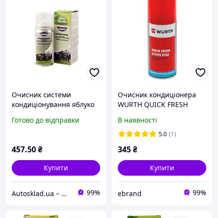
Очисник системи
Очисник кондиціонера
кондиціонування яблуко
WURTH QUICK FRESH
PRESTO 150мл (217883)
ACTIVE PLUS 100мл 210677
Готово до відправки
В наявності
5.0
(1)
457
.50
₴
345
₴
Купити
Купити
99%
99%
Autosklad.ua – фарби, автоемалі, герметики, лаки, набори інструментів, компресори
ebrand