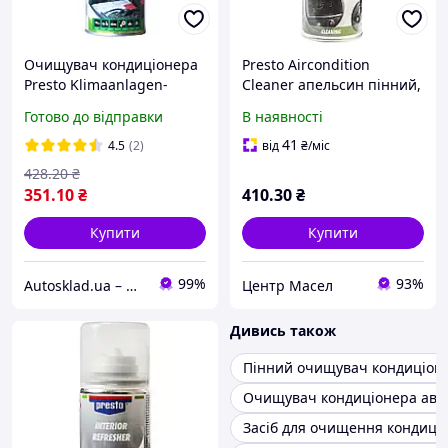
Очищувач кондиціонера
Presto Aircondition
Presto Klimaanlagen-
Cleaner апельсин пінний,
Reiniger 400мл (281624)
400 мл (281624) очищувач
Готово до відправки
В наявності
кондиціонера
41
4.5
(2)
від
₴
/міс
428
.20
₴
351
.10
₴
410
.30
₴
Купити
Купити
99%
93%
Autosklad.ua – фарби, автоемалі, герметики, лаки, набори інструментів, компресори
Центр Масел
Дивись також
Пінний очищувач кондиціон
Очищувач кондиціонера авт
Засіб для очищення кондиці