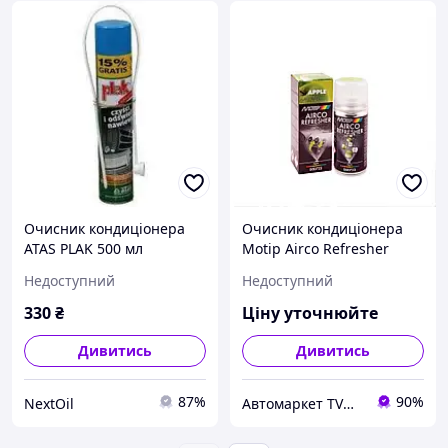
Очисник кондиціонера
Очисник кондиціонера
ATAS PLAK 500 мл
Motip Airco Refresher
"яблуко" 150 мл
Недоступний
Недоступний
330
₴
Ціну уточнюйте
Дивитись
Дивитись
87%
90%
NextOil
Автомаркет TVMusic