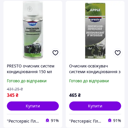
PRESTO очисник систем
Очисник-освіжувач
кондиціювання 150 мл
системи кондиціювання з
ароматом яблука Presto
Готово до відправки
Готово до відправки
150 мл
431
.25
₴
345
₴
465
₴
Купити
Купити
91%
91%
"Рестсервіс Плюс" – спеції, горіхи, сухофрукти, олії, чай та багато іншого
"Рестсервіс Плюс" – спеції, горіхи, сухофрукти, олії, чай та багато іншого