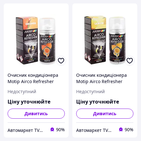
Очисник кондиціонера
Очисник кондиціонера
Motip Airco Refresher
Motip Airco Refresher
"апельсин" 150 мл
"лимон" 150 мл
Недоступний
Недоступний
Ціну уточнюйте
Ціну уточнюйте
Дивитись
Дивитись
90%
90%
Автомаркет TVMusic
Автомаркет TVMusic