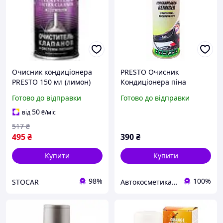
Очисник кондиціонера
PRESTO Очисник
PRESTO 150 мл (лимон)
Кондиціонера піна
Готово до відправки
Готово до відправки
50
від
₴
/міс
517
₴
495
₴
390
₴
Купити
Купити
98%
100%
STOCAR
Автокосметика Автохімія Ароматизатори