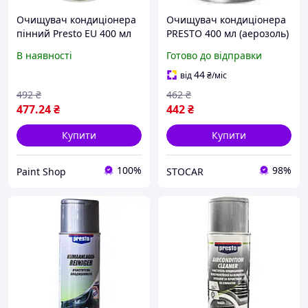
Очищувач кондиціонера
Очищувач кондиціонера
пінний Presto EU 400 мл
PRESTO 400 мл (аерозоль)
В наявності
Готово до відправки
44
від
₴
/міс
492
₴
462
₴
477
.24
₴
442
₴
Купити
Купити
100%
98%
Paint Shop
STOCAR