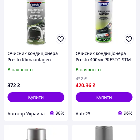
Очисник кондиціонера
Очисник кондиціонера
Presto Klimaanlagen-
Presto 400мл PRESTO STM
reiniger 400 мл, у
215995
В наявності
В наявності
комплекті трубка-
розпилювач
452
₴
281624/215995
372
₴
420
.36
₴
Купити
Купити
98%
96%
Автокар Украина
Auto25