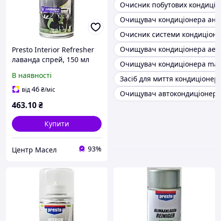
Очисник побутових кондиціо
Очищувач кондиціонера ант
Очисник системи кондиціон
Очищувач кондиціонера аер
Presto Interior Refresher
лаванда спрей, 150 мл
Очищувач кондиціонера man
(157097) очищувач
В наявності
Засіб для миття кондиціонері
кондиціонера
46
від
₴
/міс
Очищувач автокондиціонера
463
.10
₴
Купити
93%
Центр Масел