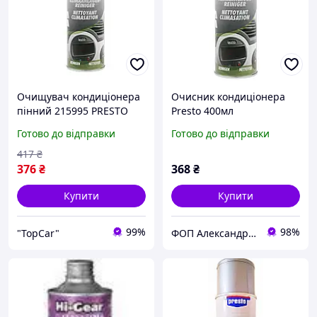
Очищувач кондиціонера
Очисник кондиціонера
пінний 215995 PRESTO
Presto 400мл
500 мл
Готово до відправки
Готово до відправки
417
₴
376
₴
368
₴
Купити
Купити
99%
98%
"TopCar"
ФОП Александрова Ірина Анатоліївна