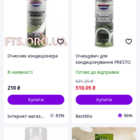
Очисник кондиціонера
Очищувач для
кондиціонування PRESTO
пінний аерозоль 400 мл
В наявності
Готово до відправки
Поліестер, поліамід
631
.25
₴
210
₴
510
.05
₴
Купити
Купити
83%
96%
Інтернет-магазин Форсаж TIR запчастин, ФОРСАЖ TIR SERVICE&SHOP
BestMix