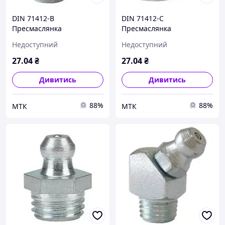
DIN 71412-B
DIN 71412-С
Пресмаслянка
Пресмаслянка
гідравлічна
гідравлічна
Недоступний
Недоступний
27
.04
₴
27
.04
₴
Дивитись
Дивитись
88%
88%
МТК
МТК