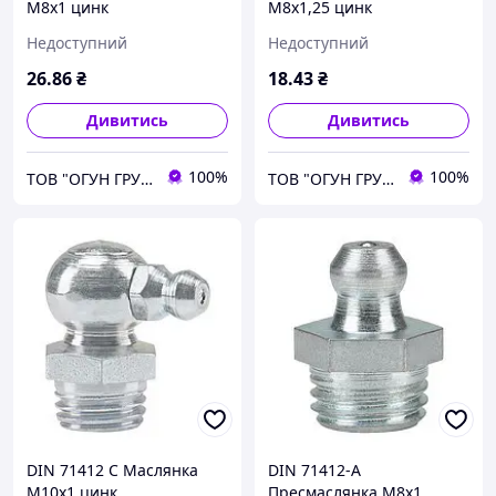
М8х1 цинк
М8х1,25 цинк
Недоступний
Недоступний
26
.86
₴
18
.43
₴
Дивитись
Дивитись
100%
100%
ТОВ "ОГУН ГРУП"
ТОВ "ОГУН ГРУП"
DIN 71412 C Маслянка
DIN 71412-А
М10х1 цинк
Пресмаслянка М8х1