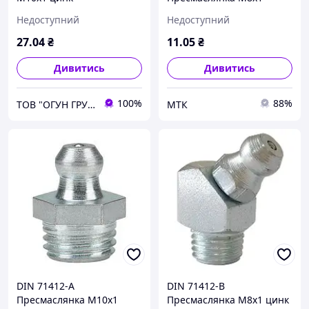
Недоступний
Недоступний
27
.04
₴
11
.05
₴
Дивитись
Дивитись
100%
88%
ТОВ "ОГУН ГРУП"
МТК
DIN 71412-А
DIN 71412-B
Пресмаслянка М10х1
Пресмаслянка М8х1 цинк