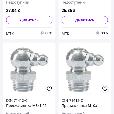
Недоступний
Недоступний
27
.04
₴
26
.86
₴
Дивитись
Дивитись
88%
88%
МТК
МТК
DIN 71412-С
DIN 71412-С
Пресмаслянка М8х1,25
Пресмаслянка М10х1
цинк
цинк
Недоступний
Недоступний