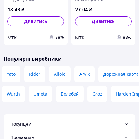
18
.43
₴
27
.04
₴
Дивитись
Дивитись
88%
88%
МТК
МТК
Популярні виробники
Yato
Rider
Alloid
Arvik
Дорожная карта
Wurth
Umeta
Белебей
Groz
Harden Im
Покупцям
Продавцям