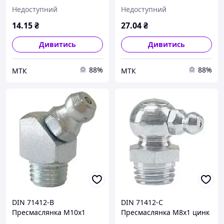
Недоступний
Недоступний
14
.15
₴
27
.04
₴
Дивитись
Дивитись
88%
88%
МТК
МТК
DIN 71412-B
DIN 71412-С
Пресмаслянка М10х1
Пресмаслянка М8х1 цинк
цинк