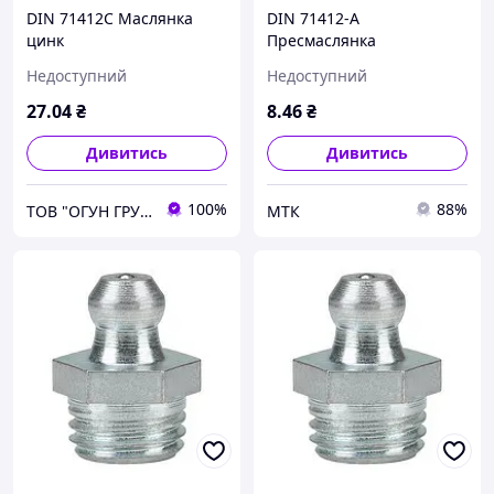
DIN 71412C Маслянка
DIN 71412-А
цинк
Пресмаслянка
гідравлічна
Недоступний
Недоступний
27
.04
₴
8
.46
₴
Дивитись
Дивитись
100%
88%
ТОВ "ОГУН ГРУП"
МТК