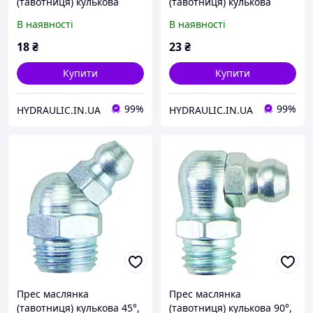
(тавотниця) кулькова
(тавотниця) кулькова
пряма, різьба M6x0.75,
пряма, різьба M6x1.0,
В наявності
В наявності
поштучно, DIN71412 |
поштучно, DIN71412 |
UMETA Німеччина
UMETA Німеччина
18
₴
23
₴
Купити
Купити
99%
99%
HYDRAULIC.IN.UA
HYDRAULIC.IN.UA
Прес маслянка
Прес маслянка
(тавотниця) кулькова 45°,
(тавотниця) кулькова 90°,