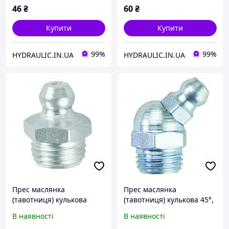
UMETA Німеччина
UMETA Німеччина
46
₴
60
₴
Купити
Купити
99%
99%
HYDRAULIC.IN.UA
HYDRAULIC.IN.UA
Прес маслянка
Прес маслянка
(тавотниця) кулькова
(тавотниця) кулькова 45°,
пряма, різьба R1/8" - 28,
різьба R1/8" - 28,
В наявності
В наявності
поштучно, DIN71412 |
поштучно, DIN71412 |