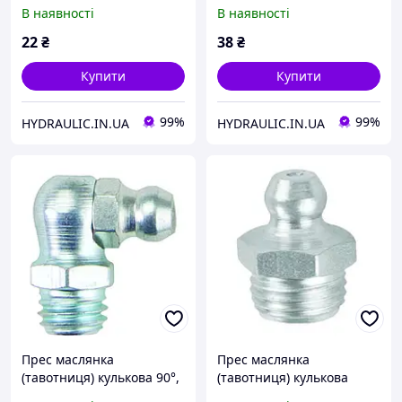
пряма, різьба M8x1.0,
різьба M8x1.0, поштучно,
В наявності
В наявності
поштучно, DIN71412 |
DIN71412 | UMETA
UMETA Німеччина
Німеччина
22
₴
38
₴
Купити
Купити
99%
99%
HYDRAULIC.IN.UA
HYDRAULIC.IN.UA
Прес маслянка
Прес маслянка
(тавотниця) кулькова 90°,
(тавотниця) кулькова
різьба M8x1.0, поштучно,
пряма, різьба M8x1.75,