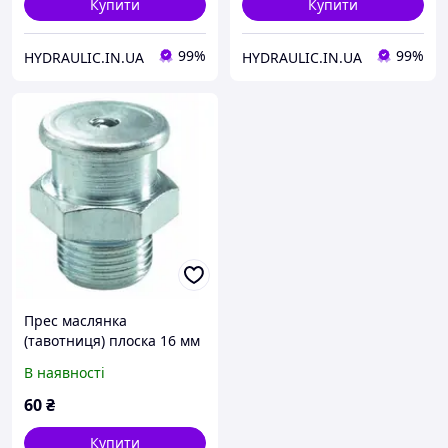
Купити
Купити
99%
99%
HYDRAULIC.IN.UA
HYDRAULIC.IN.UA
Прес маслянка
(тавотниця) плоска 16 мм
пряма, різьба R1/8" - 28,
В наявності
поштучно, DIN3404 |
UMETA Німеччина
60
₴
Купити