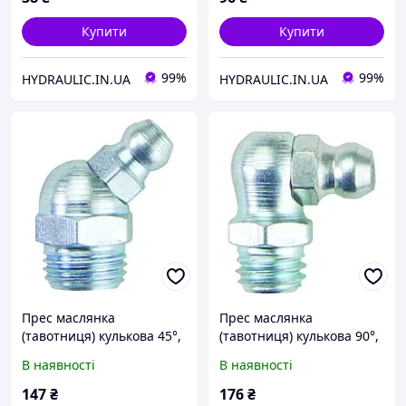
Купити
Купити
99%
99%
HYDRAULIC.IN.UA
HYDRAULIC.IN.UA
Прес маслянка
Прес маслянка
(тавотниця) кулькова 45°,
(тавотниця) кулькова 90°,
різьба R1/4" - 19,
різьба R1/4" - 19,
В наявності
В наявності
поштучно, DIN71412 |
поштучно, DIN71412 |
UMETA Німеччина
UMETA Німеччина
147
₴
176
₴