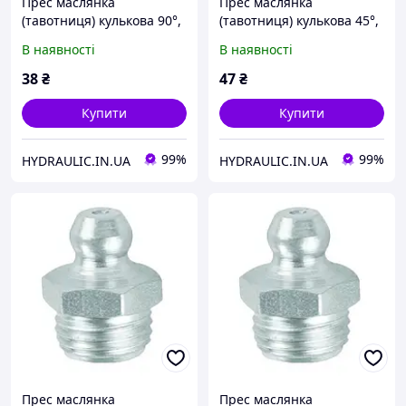
Прес маслянка
Прес маслянка
(тавотниця) кулькова 90°,
(тавотниця) кулькова 45°,
різьба M10x1.0,
різьба M10x1.25,
В наявності
В наявності
поштучно, DIN71412 |
поштучно, DIN71412 |
UMETA Німеччина
UMETA Німеччина
38
₴
47
₴
Купити
Купити
99%
99%
HYDRAULIC.IN.UA
HYDRAULIC.IN.UA
Прес маслянка
Прес маслянка