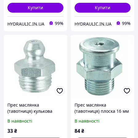
Купити
Купити
99%
99%
HYDRAULIC.IN.UA
HYDRAULIC.IN.UA
Прес маслянка
Прес маслянка
(тавотниця) кулькова
(тавотниця) плоска 16 мм
пряма, різьба R1/4"-28
пряма, різьба M8x1.0,
В наявності
В наявності
UNF/SAE, поштучно,
поштучно, DIN3404 |
UNF/SAE | UMETA
UMETA Німеччина
33
₴
84
₴
Німеччина