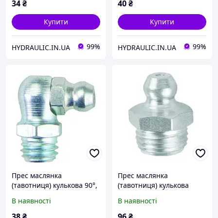
UMETA Німеччина
UMETA Німеччина
34
₴
40
₴
Купити
Купити
99%
99%
HYDRAULIC.IN.UA
HYDRAULIC.IN.UA
Прес маслянка
Прес маслянка
(тавотниця) кулькова 90°,
(тавотниця) кулькова
різьба R1/8" - 28,
пряма, різьба R1/4" - 19,
В наявності
В наявності
поштучно, DIN71412 |
поштучно, DIN71412 |
UMETA Німеччина
UMETA Німеччина
38
₴
96
₴