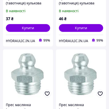
(тавотниця) кулькова
(тавотниця) кулькова
пряма, різьба M10x1.5,
пряма, різьба M5x0.8,
В наявності
В наявності
поштучно, DIN71412 |
поштучно, DIN71412 |
UMETA Німеччина
UMETA Німеччина
37
₴
46
₴
Купити
Купити
99%
99%
HYDRAULIC.IN.UA
HYDRAULIC.IN.UA
Прес маслянка
Прес маслянка