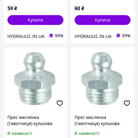
поштучно, DIN71412 |
поштучно, DIN71412 |
UMETA Німеччина
UMETA Німеччина
59
₴
60
₴
Купити
Купити
99%
99%
HYDRAULIC.IN.UA
HYDRAULIC.IN.UA
Прес маслянка
Прес маслянка
(тавотниця) кулькова
(тавотниця) кулькова
пряма, різьба M12x1.75,
пряма, різьба M14x1.5,
В наявності
В наявності
поштучно, DIN71412 |
поштучно, DIN71412 |