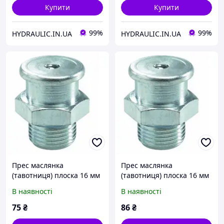
Купити
Купити
99%
99%
HYDRAULIC.IN.UA
HYDRAULIC.IN.UA
Прес маслянка
Прес маслянка
(тавотниця) плоска 16 мм
(тавотниця) плоска 16 мм
пряма, різьба M10x1.0,
пряма, різьба M12x1.5,
В наявності
В наявності
поштучно, DIN3404 |
поштучно, DIN3404 |
UMETA Німеччина
UMETA Німеччина
75
₴
86
₴