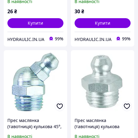
В наявності
В наявності
DIN71412 | UMETA
поштучно, DIN71412 |
Німеччина
UMETA Німеччина
26
₴
30
₴
Купити
Купити
99%
99%
HYDRAULIC.IN.UA
HYDRAULIC.IN.UA
Прес маслянка
Прес маслянка
(тавотниця) кулькова 45°,
(тавотниця) кулькова
різьба M8x1.75,
пряма, різьба M12x1.5,
В наявності
В наявності