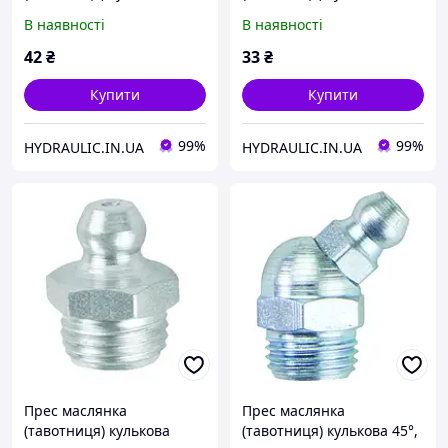
різьба M6x1.0, поштучно,
різьба M6x1.0, поштучно,
В наявності
В наявності
DIN71412 | UMETA
DIN71412 | UMETA
Німеччина
Німеччина
42
₴
33
₴
Купити
Купити
99%
99%
HYDRAULIC.IN.UA
HYDRAULIC.IN.UA
Прес маслянка
Прес маслянка
(тавотниця) кулькова
(тавотниця) кулькова 45°,