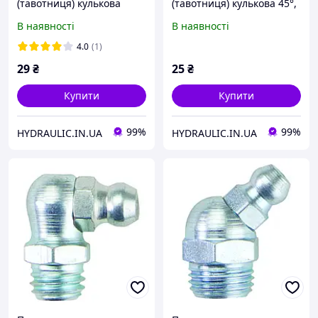
(тавотниця) кулькова
(тавотниця) кулькова 45°,
пряма, різьба M10x1.0,
різьба M10x1.0,
В наявності
В наявності
поштучно, DIN71412 |
поштучно, DIN71412 |
UMETA Німеччина
UMETA Німеччина
4.0
(1)
29
₴
25
₴
Купити
Купити
99%
99%
HYDRAULIC.IN.UA
HYDRAULIC.IN.UA