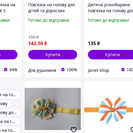
язка на
Пов'язка на голову для
Дитяча різнобарвна
e S
дітей та дорослих
пов'язка на голову дл
 дітей 1
дітей - окружність 34-
равки
Готово до відправки
Готово до відправки
50см, розмір банта
ний
11см
лосся для
150
₴
142
.50
₴
135
₴
и
Купити
Купити
94%
100%
10
Дім рушників
Janet-shop
Дитячі пов'язки на голову
лову
Пов'язки на голову для дівчаток
В'язана пов'язка на голову
Осінні пов'язки на голову