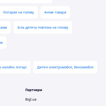
Ліхтарик на голову
Аніме товари
ками
Біла дитяча пов'язка на голову
ів
а налобні ліхтарі
Дитячі електромобілі, бензомобілі
Партнери
Bigl.ua