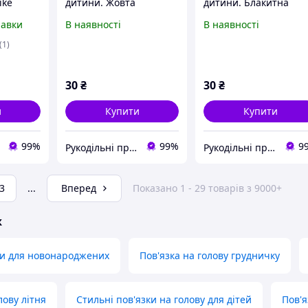
ike
дитини. Жовта
дитини. Блакитна
and
равки
В наявності
В наявності
(1)
30
₴
30
₴
и
Купити
Купити
99%
99%
9
Рукодільні премудрості
Рукодільні премудрості
3
...
Вперед
Показано 1 - 29 товарів з 9000+
ж
ки для новонароджених
Пов'язка на голову грудничку
лову літня
Стильні пов'язки на голову для дітей
Пов'я