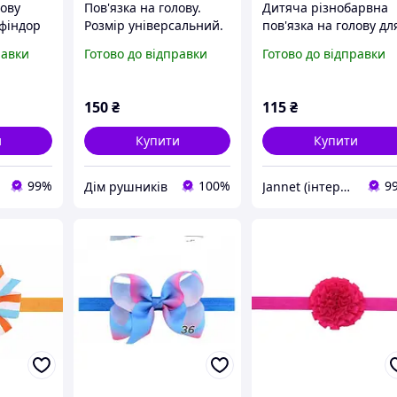
лову
Пов'язка на голову.
Дитяча різнобарвна
іфіндор
Розмір універсальний.
пов'язка на голову дл
рсальна
Пов'язка для дітей та
дитини жовта - розмі
равки
Готово до відправки
Готово до відправки
 для
дорослих
універсальний (на
лих
резинці), бантик 8см
150
₴
115
₴
и
Купити
Купити
99%
100%
9
Дім рушників
Jannet (інтернет-магазин)