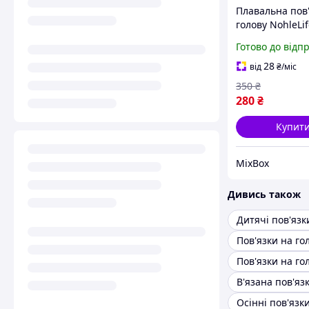
Плавальна пов'
голову NohleLif
неопренова для
Готово до відп
3 років,
водонепроник
28
від
₴
/міс
захист вух і во
350
₴
басейну
280
₴
Купит
MixBox
Дивись також
Пов'язки на го