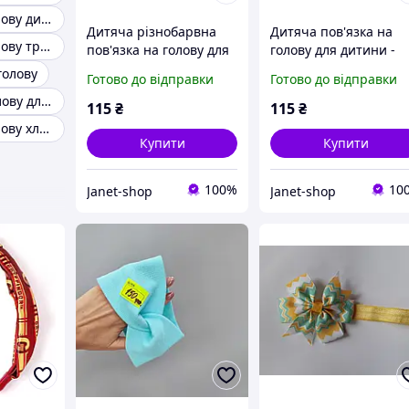
Пов'язка на голову дитині
Дитяча різнобарвна
Дитяча пов'язка на
Пов'язка на голову трикотажна
пов'язка на голову для
голову для дитини -
дитини жовта - розмір
розмір універсальни
голову
Готово до відправки
Готово до відправки
універсальний (на
(на резинці), бантик
Пов'язки на голову для малюків
резинці), бантик 8см
8см
115
₴
115
₴
Пов'язка на голову хлопчику
Купити
Купити
100%
10
Janet-shop
Janet-shop