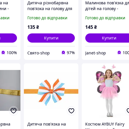
а на
Дитяча різнобарвна
Малинова пов'язка д
ини -
пов'язка на голову для
дітей на голову -
сальний
дітей - окружність 34-
розмір універсальни
равки
Готово до відправки
Готово до відправки
антик
50см, розмір банта
(на резинці), квітка 7
11см
135
₴
145
₴
и
Купити
Купити
100%
97%
10
Свято-shop
Janet-shop
арвна
Дитяча пов'язка на
Костюм AYBUY Fairy