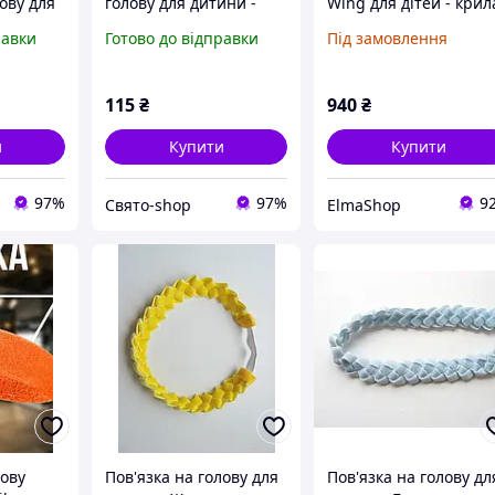
лову для
голову для дитини -
Wing для дітей - крил
 розмір
розмір універсальний
метелика, туту, чарів
равки
Готово до відправки
Під замовлення
(на
(на резинці), бантик
паличка, пов'язка на
ик 8см
8см
голову принцеси та
спідниця, рожевий,
115
₴
940
₴
один
и
Купити
Купити
97%
97%
9
Свято-shop
ElmaShop
лову
Пов'язка на голову для
Пов'язка на голову дл