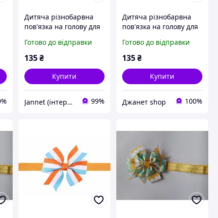
Дитяча різнобарвна
Дитяча різнобарвна
пов'язка на голову для
пов'язка на голову для
й
дітей - окружність 34-
дітей - окружність 34-
Готово до відправки
Готово до відправки
50см, розмір банта
50см, розмір банта
11см
11см
135
₴
135
₴
Купити
Купити
0%
99%
100%
Jannet (інтернет-магазин)
Джанет shop