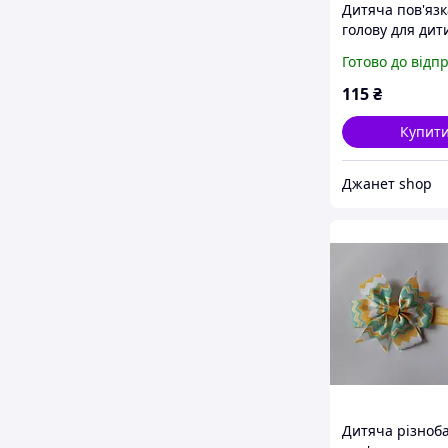
Дитяча пов'язк
голову для дит
розмір універ
Готово до відп
(на резинці), б
8см
115
₴
Купит
Джанет shop
Дитяча різноб