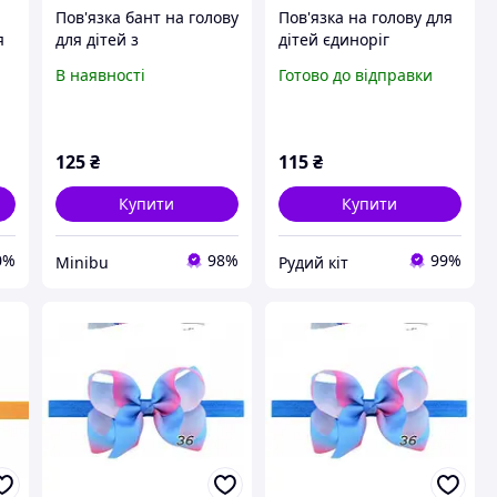
Пов'язка бант на голову
Пов'язка на голову для
я
для дітей з
дітей єдиноріг
народження "Червона"
В наявності
Готово до відправки
125
₴
115
₴
Купити
Купити
0%
98%
99%
Minibu
Рудий кіт