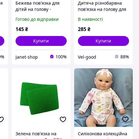
ля
Бежева пов'язка для
Дитяча різнобарвна
дітей на голову -
пов'язка на голову для
й
розмір універсальний
дітей - окружність 34-
Готово до відправки
В наявності
см
(на резинці), квітка 7см
50см, розмір банта
11см
145
₴
285
₴
Купити
Купити
0%
100%
88%
Janet-shop
Vel-good
Зелена пов'язка на
Силіконова колекційна