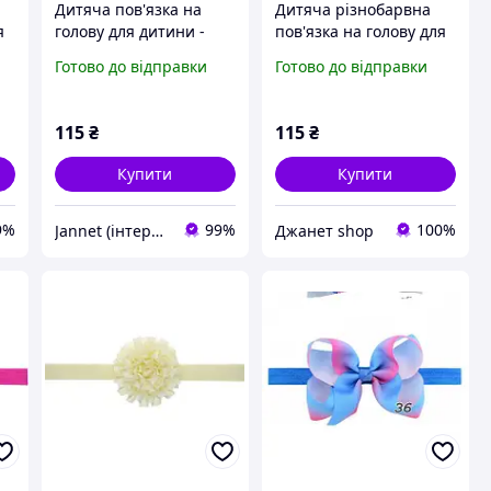
Дитяча пов'язка на
Дитяча різнобарвна
я
голову для дитини -
пов'язка на голову для
р
розмір універсальний
дитини жовта - розмір
Готово до відправки
Готово до відправки
(на резинці), бантик
універсальний (на
8см
резинці), бантик 8см
115
₴
115
₴
Купити
Купити
9%
99%
100%
Jannet (інтернет-магазин)
Джанет shop