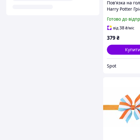
Пов'язка на го
Harry Potter Гр
атласна уніве
Готово до відп
червона жовта
дітей та дорос
38
від
₴
/міс
379
₴
Купит
Spot