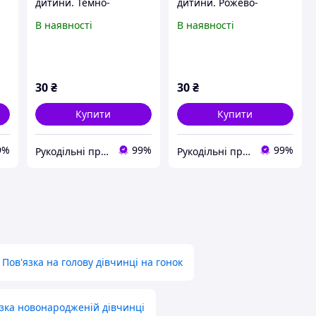
дитини. Темно-
дитини. Рожево-
блакитна
бордова
В наявності
В наявності
30
₴
30
₴
Купити
Купити
9%
99%
99%
Рукодільні премудрості
Рукодільні премудрості
Пов'язка на голову дівчинці на гонок
зка новонародженій дівчинці