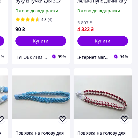
а
руку із гумки Для ЗСУ
лялька пупс дівчинка у
на
боді з пов'язкою на
Готово до відправки
Готово до відправки
голові 50 см 1.5 кг /
м'яка іграшка немовля
4.8
(4)
5 807
₴
для дітей
90
₴
4 322
₴
Купити
Купити
2%
99%
94%
ПУГОВКИНО / PUGOVKINO
Інтернет магазин Slando
я
Пов'язка на голову для
Пов'язка на голову для