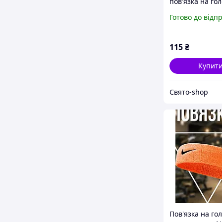
пов'язка на го
дитини жовта -
Готово до відп
універсальний 
резинці), бант
115
₴
Купит
Свято-shop
Пов'язка на го