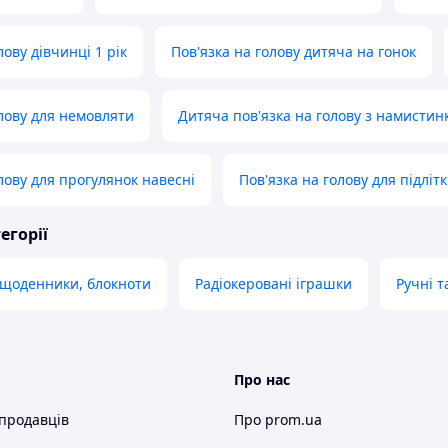
лову дівчинці 1 рік
Пов'язка на голову дитяча на гонок
олову для немовляти
Дитяча пов'язка на голову з намистин
лову для прогулянок навесні
Пов'язка на голову для підлітк
егорії
 щоденники, блокноти
Радіокеровані іграшки
Ручні т
Про нас
 продавців
Про prom.ua