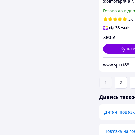
жовтогаряча N
Swoosh Headb
Готово до відп
спортивна
5.0
38
від
₴
/міс
380
₴
Купит
www.sport888.in.ua
1
2
Дивись тако
Дитячі пов'яз
Пов'язка на го