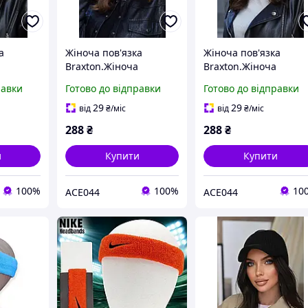
а
Жіноча пов'язка
Жіноча пов'язка
Braxton.Жіноча
Braxton.Жіноча
ка на
стильна пов'язка на
стильна пов'язка на
равки
Готово до відправки
Готово до відправки
голову
голову
29
29
від
₴
/міс
від
₴
/міс
288
₴
288
₴
и
Купити
Купити
100%
100%
10
ACE044
ACE044