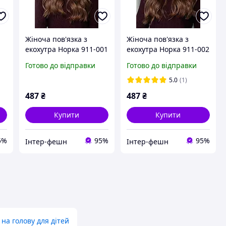
Жіноча пов'язка з
Жіноча пов'язка з
екохутра Норка 911-001
екохутра Норка 911-002
молочний
чорна
Готово до відправки
Готово до відправки
5.0
(1)
487
₴
487
₴
Купити
Купити
5%
95%
95%
Інтер-фешн
Інтер-фешн
 на голову для дітей