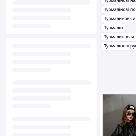
Турмалінові по
Турмалін
Турмалиновая
Турмалінові р