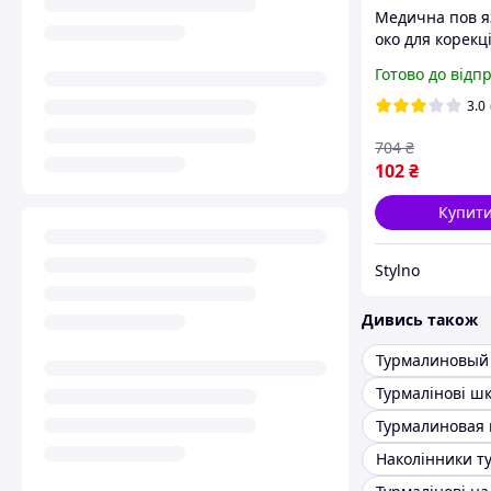
Медична пов я
око для корекц
процедур і від
Готово до відп
Універсальна п
для сну чорна
3.0
704
₴
102
₴
Купит
Stylno
Дивись також
Турмалиновый
Турмалінові ш