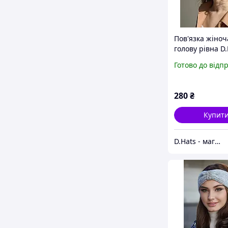
Пов'язка жіноч
голову рівна D.
бежевого коль
Готово до відп
280
₴
Купит
D.Hats - магазин жіночих головних уборів