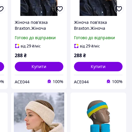
Жіноча пов'язка
Жіноча пов'язка
Braxton.Жіноча
Braxton.Жіноча
стильна пов'язка на
стильна пов'язка на
Готово до відправки
Готово до відправки
голову
голову
29
29
від
₴
/міс
від
₴
/міс
288
₴
288
₴
Купити
Купити
0%
100%
100%
ACE044
ACE044