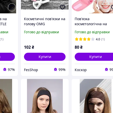
а на
Косметичні пов'язки на
Пов'язка
ITLE
голову OMG
косметологічна на
липучці (махрова)
равки
Готово до відправки
Готово до відправки
(1)
4.0
(1)
102
₴
80
₴
и
Купити
Купити
97%
99%
9
FesShop
Коскор