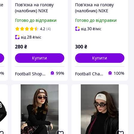
ke
Пов'язка на голову
Пов'язка на голову
(налобник) NIKE
(налобник) NIKE
SWOOSH HEADBAND
SWOOSH HEADBAND
Готово до відправки
Готово до відправки
30
4.2
(4)
від
₴
/міс
28
від
₴
/міс
280
₴
300
₴
Купити
Купити
9%
99%
100%
Football Shopping
Football Champion