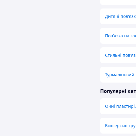
Дитячі пов'яз
Пов'язка на го
Стильні пов'яз
Турмаліновий п
Популярні кат
Очні пластирі
Боксерські гр