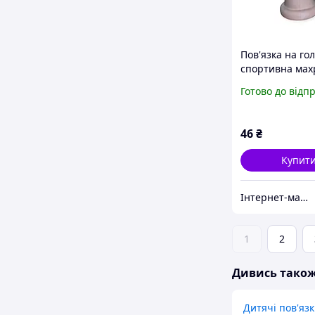
Пов'язка на го
спортивна мах
блакитна
Готово до відп
46
₴
Купит
Інтернет-магазин "ШАНС"
1
2
Дивись тако
Дитячі пов'язк