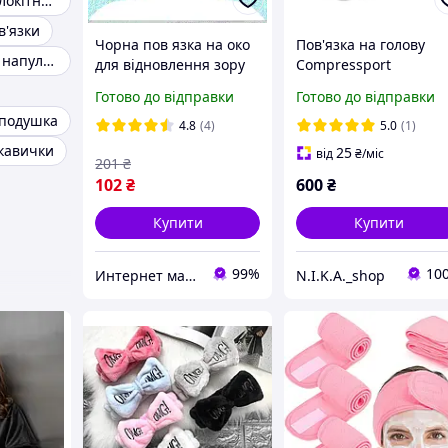
Турмалінові налокітники
в'язки
Чорна пов язка на око
Пов'язка на голову
Турмалиновый напульсник
для відновлення зору
Compressport
та відпочинку. Пов
Headband On/Off Blac
Готово до відправки
Готово до відправки
язка-маска зручна у
 подушка
використанні
4.8
(4)
5.0
(1)
укавички
25
від
₴
/міс
201
₴
102
₴
600
₴
Купити
Купити
99%
10
Интернет магазин GoGoShop
N.I.K.A._shop