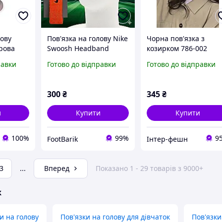
лову
Пов'язка на голову Nike
Чорна пов'язка з
рова
Swoosh Headband
козирком 786-002
Жовтогаряча
равки
Готово до відправки
Готово до відправки
(N.NN.07.816.OS)
Махрова пов'язка Найк
для спорту, бігу та
300
₴
345
₴
тенісу
и
Купити
Купити
100%
99%
9
FootBarik
Інтер-фешн
3
...
Вперед
Показано 1 - 29 товарів з 9000+
ж
и на голову
Пов'язки на голову для дівчаток
Пов'язки