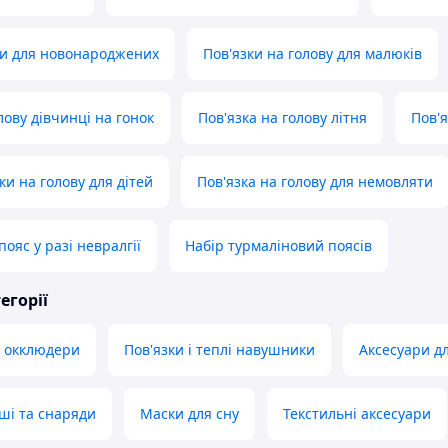
ки для новонароджених
Пов'язки на голову для малюків
лову дівчинці на гонок
Пов'язка на голову літня
Пов'я
ки на голову для дітей
Пов'язка на голову для немовляти
ояс у разі невралгії
Набір турмаліновий поясів
егорії
, окклюдери
Пов'язки і теплі навушники
Аксесуари д
уші та снаряди
Маски для сну
Текстильні аксесуари