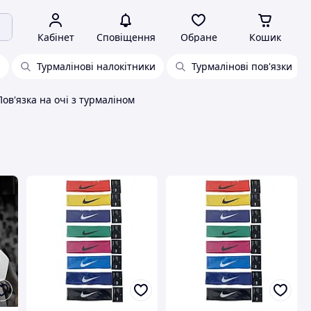
Кабінет
Сповіщення
Обране
Кошик
і
Турмалінові налокітники
Турмалінові пов'язки
Пов'язка на очі з турмаліном