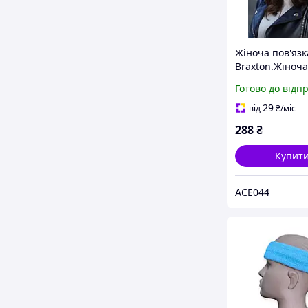
Жіноча пов'язк
Braxton.Жіноча
стильна пов'яз
Готово до відп
голову
29
від
₴
/міс
288
₴
Купит
ACE044