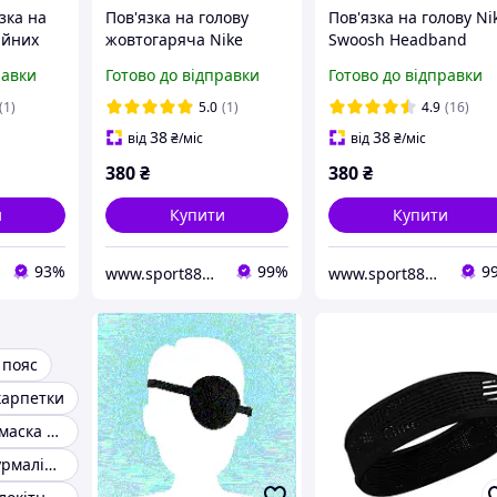
зка на
Пов'язка на голову
Пов'язка на голову Ni
ійних
жовтогаряча Nike
Swoosh Headband
починку.
Swoosh Headband
спортивна
равки
Готово до відправки
Готово до відправки
ов язка
спортивна
(1)
5.0
(1)
4.9
(16)
38
38
від
₴
/міс
від
₴
/міс
380
₴
380
₴
и
Купити
Купити
93%
99%
9
www.sport888.in.ua
www.sport888.in.ua
 пояс
карпетки
Турмалиновая маска для очей
Наколінники турмалінові