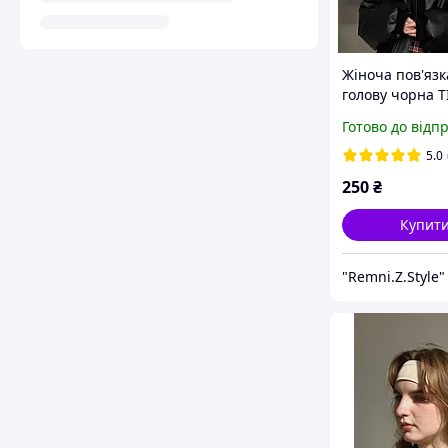
Жіноча пов'язк
голову чорна T
Готово до відп
5.0
250
₴
Купит
"Remni.Z.Style"