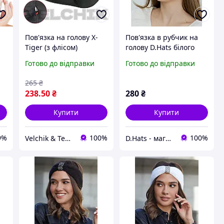
Пов'язка на голову X-
Пов'язка в рубчик на
Tiger (з флісом)
голову D.Hats білого
кольору
Готово до відправки
Готово до відправки
265
₴
238
.50
₴
280
₴
Купити
Купити
9%
100%
100%
Velchik & Teanin
D.Hats - магазин жіночих головних уборів