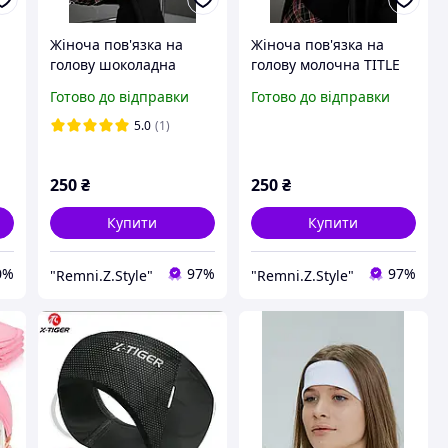
Жіноча пов'язка на
Жіноча пов'язка на
голову шоколадна
голову молочна TITLE
k
коричнева TITLE
Готово до відправки
Готово до відправки
5.0
(1)
250
₴
250
₴
Купити
Купити
0%
97%
97%
"Remni.Z.Style"
"Remni.Z.Style"