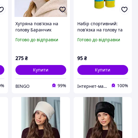
Хутряна пов'язка на
Набір спортивний:
голову Баранчик
пов'язка на голову та
напульсники жовто-
Готово до відправки
Готово до відправки
блакитний
275
₴
95
₴
Купити
Купити
0%
99%
100%
BINGO
Інтернет-магазин "ШАНС"