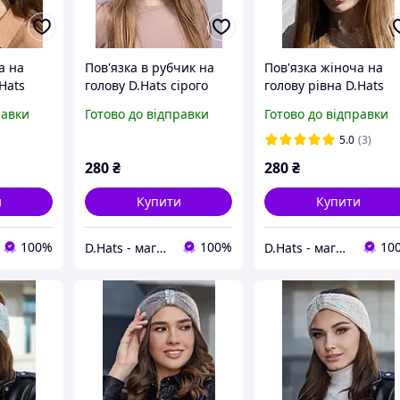
а на
Пов'язка в рубчик на
Пов'язка жіноча на
Hats
голову D.Hats сірого
голову рівна D.Hats
ору
кольору
коричневого кольору
равки
Готово до відправки
Готово до відправки
5.0
(3)
280
₴
280
₴
и
Купити
Купити
100%
100%
10
D.Hats - магазин жіночих головних уборів
D.Hats - магазин жіночих головних уборів