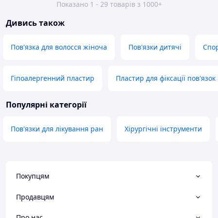
Показано 1 - 29 товарів з 1000+
Дивись також
Пов'язка для волосся жіноча
Пов'язки дитячі
Спор
Гіпоалергенний пластир
Пластир для фіксації пов'язок
Популярні категорії
Пов'язки для лікування ран
Хірургічні інструменти
Покупцям
Продавцям
Про нас