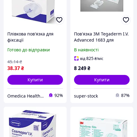
Плівкова пов'язка для
Пов'язка 3M Tegaderm I.V.
фіксації
Advanced 1683 для
внутрішньовенних
фіксації периферичних
Готово до відправки
В наявності
канюль Cosmopor I.V.
ліній 6.5 х 7 см Білий
Transparent 12 см х 10 см
825
від
₴
/міс
45
.14
₴
1шт
38
.37
₴
8 249
₴
Купити
Купити
92%
87%
Omedica Health & Beauty
super-stock