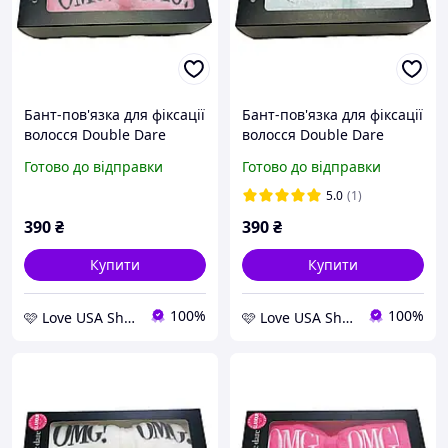
Бант-пов'язка для фіксації
Бант-пов'язка для фіксації
волосся Double Dare
волосся Double Dare
OMG! Mega Hair Band
OMG! Mega Hair Band Sky
Готово до відправки
Готово до відправки
Light Pink
Blue
5.0
(1)
390
₴
390
₴
Купити
Купити
100%
100%
🩷 Love USA Shop 🩷
🩷 Love USA Shop 🩷