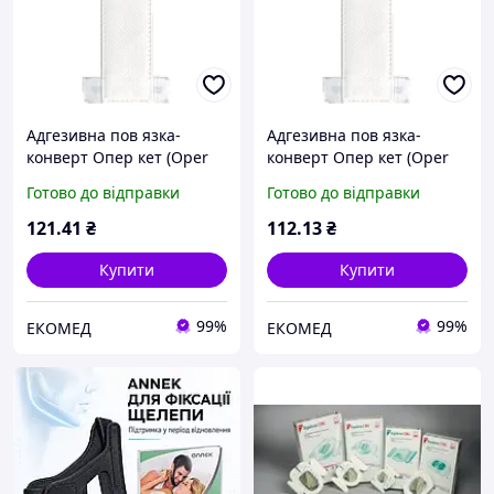
Адгезивна пов язка-
Адгезивна пов язка-
конверт Опер кет (Oper
конверт Опер кет (Oper
cat) для фіксації
cat) для фіксації
Готово до відправки
Готово до відправки
катетерів, 16 х 5,0 см,
катетерів, 8x7,5 см, 1шт.
1шт.
121
.41
₴
112
.13
₴
Купити
Купити
99%
99%
ЕКОМЕД
ЕКОМЕД