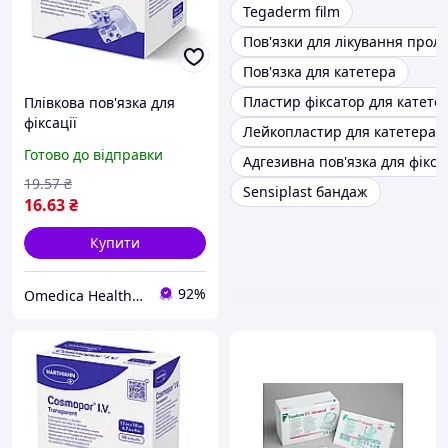
Tegaderm film
Пов'язки для лікування прол
Пов'язка для катетера
Пластир фіксатор для катете
Плівкова пов'язка для
фіксації
Лейкопластир для катетера
внутрішньовенних
Готово до відправки
Адгезивна пов'язка для фіксац
канюль Cosmopor I.V.
Transparent 6см х 5см
19
.57
₴
Sensiplast бандаж
1шт
16
.63
₴
Купити
92%
Omedica Health & Beauty