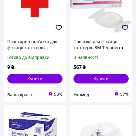
Пластирна пов'язка для
Пов язка для фіксації
фіксації катетерів
катетерів 3М Tegaderm
Піннатул, 8 см x 6 см.
CHG, 1660R, 7,0см*8,5см,
Готово до відправки
В наявності
Кількість (шт/уп/ящик) -
1 шт.
1/50/2000, Стенекс
9
₴
567
₴
Купити
Купити
98%
97%
Ваша краса
Укрмед