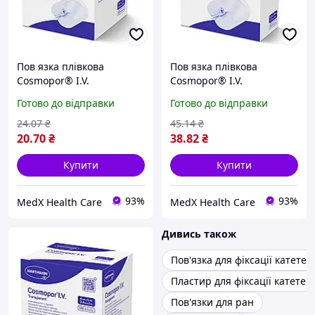
Пов язка плівкова
Пов язка плівкова
Cosmopor® I.V.
Cosmopor® I.V.
Transparent для фіксації
Transparent для фіксації
Готово до відправки
Готово до відправки
внутрішньовенних
внутрішньовенних
канюль 9 см х 7 см 1шт
канюль 12 см х 10 см 1шт
24
.07
₴
45
.14
₴
20
.70
₴
38
.82
₴
Купити
Купити
93%
93%
MedX Health Care
MedX Health Care
Дивись також
Пов'язка для фіксації катетер
Пластир для фіксації катетер
Пов'язки для ран