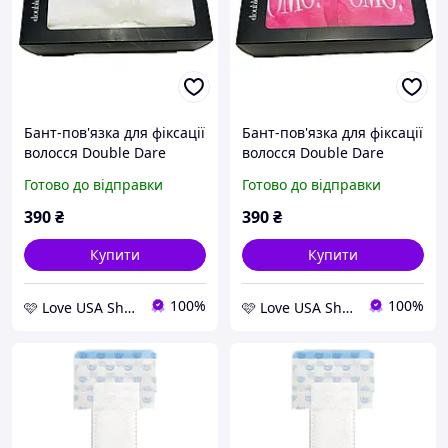
Бант-пов'язка для фіксації
Бант-пов'язка для фіксації
волосся Double Dare
волосся Double Dare
OMG! Mega Hair Band
OMG! Mega Hair Band Hot
Готово до відправки
Готово до відправки
White
Pink
390
₴
390
₴
Купити
Купити
100%
100%
🩷 Love USA Shop 🩷
🩷 Love USA Shop 🩷