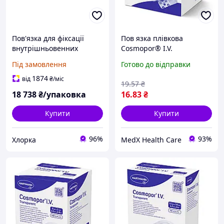
Пов'язка для фіксації
Пов язка плівкова
внутрішньовенних
Cosmopor® I.V.
катетерів Tegaderm CHG
Transparent для фіксації
Під замовлення
Готово до відправки
IV, 8.5х7 см, 1660R (25 шт./
внутрішньовенних
уп.)
канюль 6см х 5см 1шт
1874
від
₴
/міс
19
.57
₴
18 738
₴/упаковка
16
.83
₴
Купити
Купити
96%
93%
Хлорка
MedX Health Care