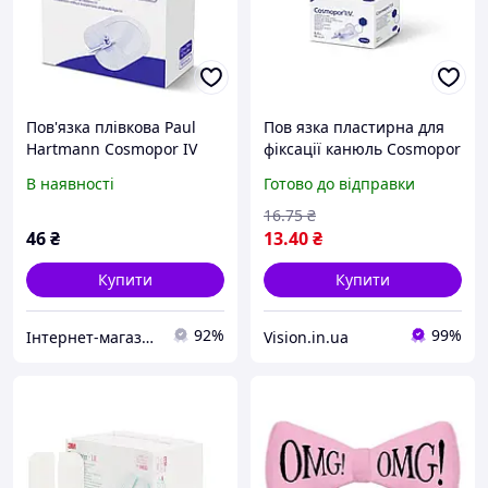
Пов'язка плівкова Paul
Пов язка пластирна для
Hartmann Cosmopor IV
фіксації канюль Cosmopor
Transparent для фіксації
I.V. 8см х 6см 1шт
В наявності
Готово до відправки
внутрішньовенних
канюль 12х10 см 1 шт.
16
.75
₴
46
₴
13
.40
₴
Купити
Купити
92%
99%
Інтернет-магазин "Klever"
Vision.in.ua