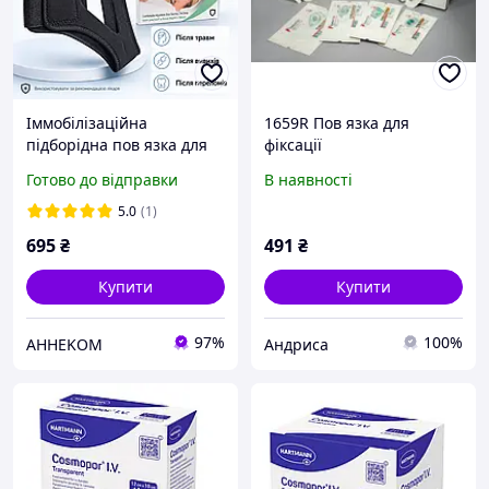
Іммобілізаційна
1659R Пов язка для
підборідна пов язка для
фіксації
фіксації нижньої щелепи
внутрішньовенних
Готово до відправки
В наявності
при травмах, вивихах та
катетерів із
переломах
хлоргексидину
5.0
(1)
глюконатом TegadermTM
695
₴
491
₴
CHG, 10смX15см.
Купити
Купити
97%
100%
АННЕKOM
Андриса