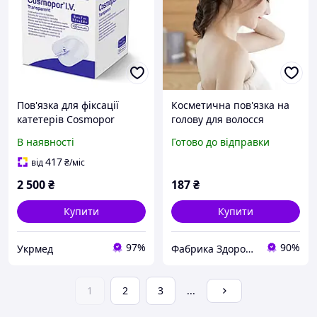
Пов'язка для фіксації
Косметична пов'язка на
катетерів Cosmopor
голову для волосся
I.V.Transparent 9 см x 7 см,
Пов'язка для фіксації
В наявності
Готово до відправки
100 шт.
волосся
417
від
₴
/міс
2 500
₴
187
₴
Купити
Купити
97%
90%
Укрмед
Фабрика Здоров'я
1
2
3
...