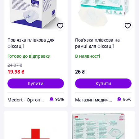
Пов язка плівкова для
Пов'язка плівкова на
фіксації
рамці для фіксації
внутрішньовенних
катетерів Tegaderm Film
Готово до відправки
В наявності
канюль Cosmopor® I.V.
(Тегадерм)
Transparent 9см х 7см
24
.07
₴
1шт
19
.98
₴
26
₴
Купити
Купити
96%
96%
Medort - Ортопедична продукція, товари для здоров'я
Магазин медичних товарів "МАКСМЕД"