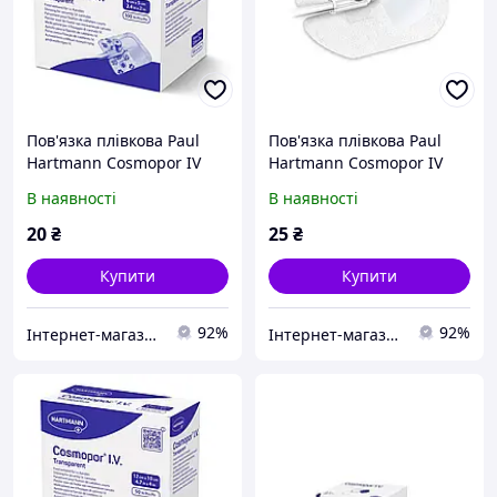
Пов'язка плівкова Paul
Пов'язка плівкова Paul
Hartmann Cosmopor IV
Hartmann Cosmopor IV
Transparent для фіксації
Transparent для фіксації
В наявності
В наявності
внутрішньовенних
внутрішньовенних
канюль 6х5 см 1 шт.
канюль 9х7 см 1 шт.
20
₴
25
₴
Купити
Купити
92%
92%
Інтернет-магазин "Klever"
Інтернет-магазин "Klever"