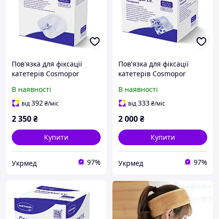
Пов'язка для фіксації
Пов'язка для фіксації
катетерів Cosmopor
катетерів Cosmopor
I.V.Transparent 12 см x10
I.V.Transparent 6 см x 5 см,
В наявності
В наявності
см, 50 шт.
100 шт.
392
333
від
₴
/міс
від
₴
/міс
2 350
₴
2 000
₴
Купити
Купити
97%
97%
Укрмед
Укрмед