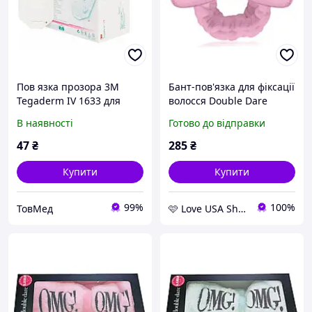
Пов язка прозора 3M
Бант-пов'язка для фіксації
Tegaderm IV 1633 для
волосся Double Dare
фіксації
OMG! Mega Hair Band
В наявності
Готово до відправки
внутрішньовенних
Light Pink
катетерів, 7 × 8,5 см,
47
₴
285
₴
№100
Купити
Купити
99%
100%
ТовМед
🩷 Love USA Shop 🩷