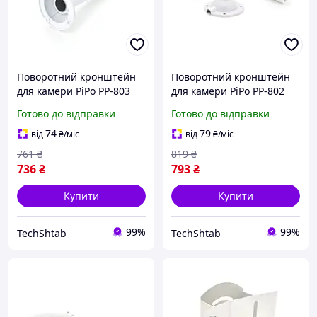
Поворотний кронштейн
Поворотний кронштейн
для камери PiPo PP-803
для камери PiPo PP-802
(0.6-1.2 м), метал, білий
(1.0-2 м), метал, білий
Готово до відправки
Готово до відправки
74
79
від
₴
/міс
від
₴
/міс
761
₴
819
₴
736
₴
793
₴
Купити
Купити
99%
99%
TechShtab
TechShtab