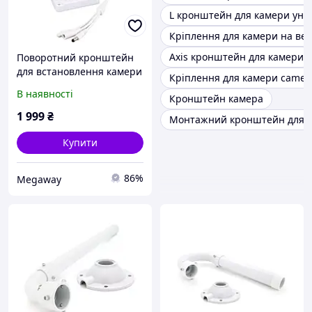
L кронштейн для камери уні
Кріплення для камери на вер
Axis кронштейн для камери
Поворотний кронштейн
для встановлення камери
Кріплення для камери camer
похилого повороту
В наявності
Кронштейн камера
відеоспостереження
1 999
₴
Монтажний кронштейн для в
Купити
86%
Megaway