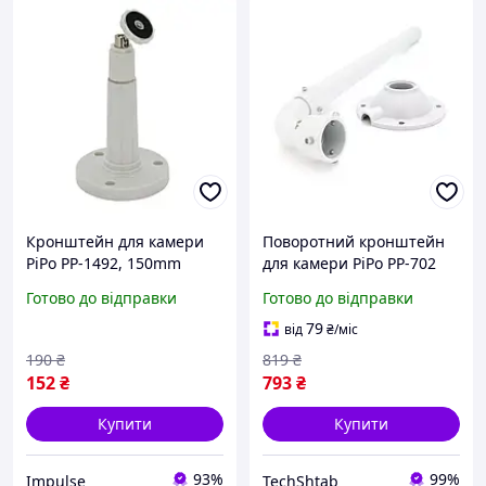
Кронштейн для камери
Поворотний кронштейн
PiPo PP-1492, 150mm
для камери PiPo PP-702
кріплення до стелі, білий,
(1.0-2 м), метал, білий
Готово до відправки
Готово до відправки
пластик з поворотним
механізмом OEM impulse
79
від
₴
/міс
190
₴
819
₴
152
₴
793
₴
Купити
Купити
93%
99%
Impulse
TechShtab