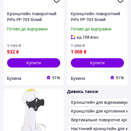
Кронштейн поворотний
Кронштейн поворотний
PiPo PP-703 білий
PiPo PP-703 білий
металевий 1.5-3м buzyna
металевий 1.0-2м buzyna
Готово до відправки
Готово до відправки
168
від
₴
/міс
1 165
₴
1 260
₴
932
₴
1 008
₴
Купити
Купити
91%
91%
Бузина
Бузина
Дивись також
Кронштейн для відеокамери
Кронштейн для кріплення к
Вертикальне поворотне кріп
Настінний кронштейн для к