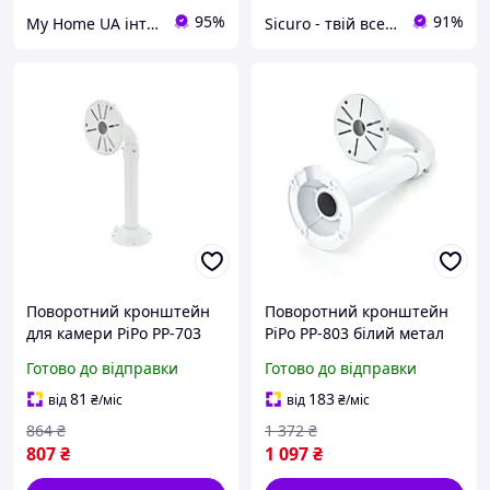
95%
91%
My Home UA інтернет магазин товарів для дому
Sicuro - твій всесвіт комфорту та безпеки
Поворотний кронштейн
Поворотний кронштейн
для камери PiPo PP-703
PiPo PP-803 білий метал
(1.5-3 м), метал, білий
довжина 1.0-2.0 м для
Готово до відправки
Готово до відправки
професійних камер
buzyna
81
183
від
₴
/міс
від
₴
/міс
864
₴
1 372
₴
807
₴
1 097
₴