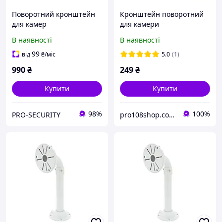
Поворотний кронштейн
Кронштейн поворотний
для камер
для камери
відеоспостереження ATIS
відеоспостереження IP-
В наявності
В наявності
PTZ bracket
стійка для камер
кріплення
99
від
₴
/міс
5.0
(1)
990
₴
249
₴
Купити
Купити
98%
100%
PRO-SECURITY
pro108shop.com.ua товари для всієї родини