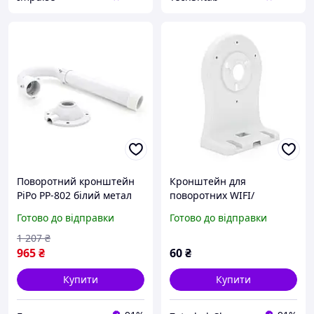
Поворотний кронштейн
Кронштейн для
PiPo PP-802 білий метал
поворотних WIFI/
довжина 1.0-2.0 м для
купольних, камери, білий,
Готово до відправки
Готово до відправки
камер високої якості
пластик
buzyna
1 207
₴
965
₴
60
₴
Купити
Купити