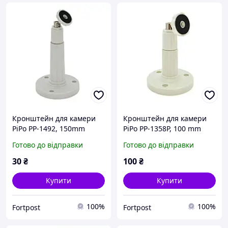
Кронштейн для камери
Кронштейн для камери
PiPo PP-1492, 150mm
PiPo PP-1358P, 100 mm
кріплення до стелі, білий,
білий, пластик з
Готово до відправки
Готово до відправки
пластик з поворотним
поворотним механізмом
механізмом OEM
OEM
30
₴
100
₴
Купити
Купити
100%
100%
Fortpost
Fortpost