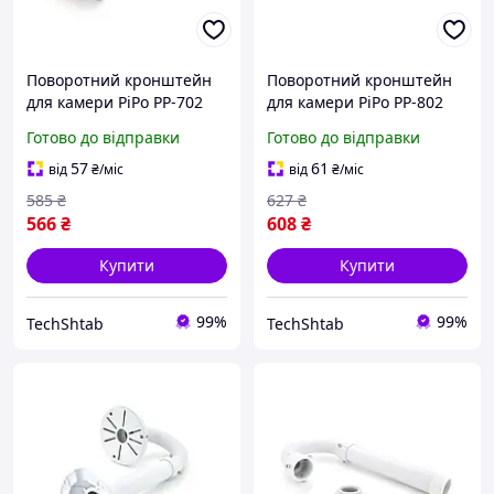
Поворотний кронштейн
Поворотний кронштейн
для камери PiPo PP-702
для камери PiPo PP-802
(30-60 см), метал, білий
(0.6-1.2 м), метал, білий
Готово до відправки
Готово до відправки
57
61
від
₴
/міс
від
₴
/міс
585
₴
627
₴
566
₴
608
₴
Купити
Купити
99%
99%
TechShtab
TechShtab