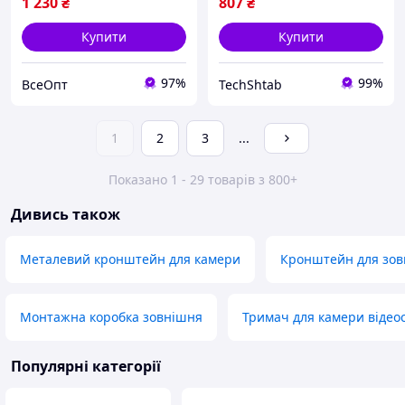
1 230
₴
807
₴
Купити
Купити
97%
99%
ВсеОпт
TechShtab
1
2
3
...
Показано 1 - 29 товарів з 800+
Дивись також
Металевий кронштейн для камери
Кронштейн для зов
Монтажна коробка зовнішня
Тримач для камери віде
Популярні категорії