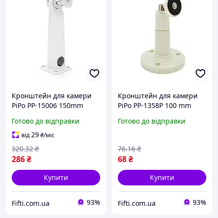
Кронштейн для камери
Кронштейн для камери
PiPo PP-15006 150mm
PiPo PP-1358P 100 mm
кріплення до стіни 4
білий пластик з
Готово до відправки
Готово до відправки
отвори білий метал з
поворотним механізмом
поворотним механізмом
OEM
29
від
₴
/міс
М6 болт під камеру
320
.32
₴
76
.16
₴
286
₴
68
₴
Купити
Купити
93%
93%
Fifti.com.ua
Fifti.com.ua