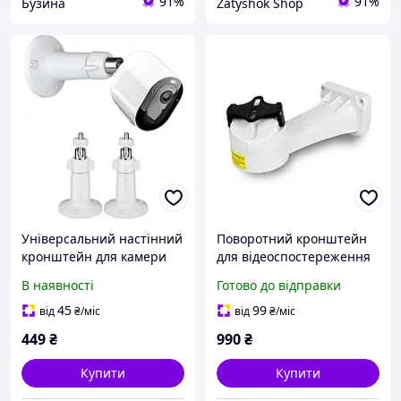
91%
91%
Бузина
Zatyshok Shop
Універсальний настінний
Поворотний кронштейн
кронштейн для камери
для відеоспостереження
відеоспостереження 1/4",
ATIS PTZ bracket
В наявності
Готово до відправки
поворотне кріплення
360°
45
99
від
₴
/міс
від
₴
/міс
449
₴
990
₴
Купити
Купити