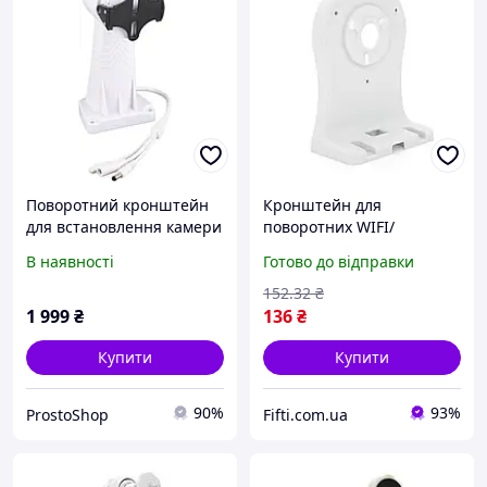
Поворотний кронштейн
Кронштейн для
для встановлення камери
поворотних WIFI/
похилого повороту
купольних камер білий
В наявності
Готово до відправки
відеоспостереження
пластик
152
.32
₴
1 999
₴
136
₴
Купити
Купити
90%
93%
ProstoShop
Fifti.com.ua