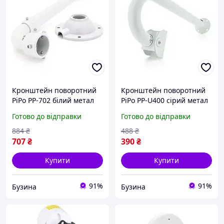
Кронштейн поворотний
Кронштейн поворотний
PiPo PP-702 білий метал
PiPo PP-U400 сірий метал
довжина 30-60 см для
довжина 40 см міцне
Готово до відправки
Готово до відправки
камер з фіксацією кута
кріплення для камер
buzyna
buzyna
884
₴
488
₴
707
₴
390
₴
Купити
Купити
91%
91%
Бузина
Бузина