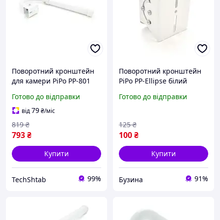
Поворотний кронштейн
Поворотний кронштейн
для камери PiPo PP-801
PiPo PP-Ellipse білий
(1.5-3 м), метал, білий
метал регульований
Готово до відправки
Готово до відправки
нахил для камер buzyna
79
від
₴
/міс
819
₴
125
₴
793
₴
100
₴
Купити
Купити
99%
91%
TechShtab
Бузина