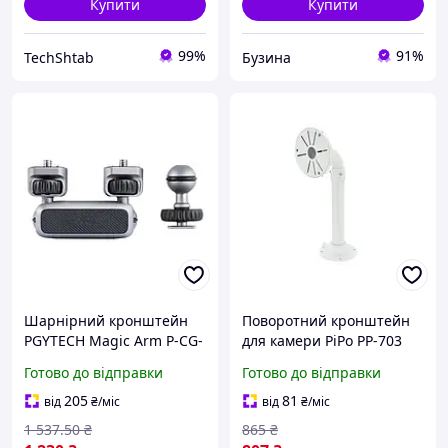
Купити
Купити
99%
91%
TechShtab
Бузина
Шарнірний кронштейн
Поворотний кронштейн
PGYTECH Magic Arm P-CG-
для камери PiPo PP-703
009, поворотний, для
(1.0-2 м), метал, білий
Готово до відправки
Готово до відправки
камер і гаджетів,
алюмінієвий,
205
81
від
₴
/міс
від
₴
/міс
максимальне
1 537
.50
₴
865
₴
навантаження 1500г