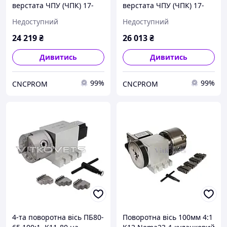
верстата ЧПУ (ЧПК) 17-
верстата ЧПУ (ЧПК) 17-
100-100 (100:1) з
100-100 (100:1) з
Недоступний
Недоступний
трикулачковим патроном
чотирьохкулачковим
K11-100, четверта вісь
патроном K12-100,
24 219
₴
26 013
₴
верстата
четверта вісь верстата
Дивитись
Дивитись
99%
99%
CNCPROM
CNCPROM
4-та поворотна вісь ПБ80-
Поворотна вісь 100мм 4:1