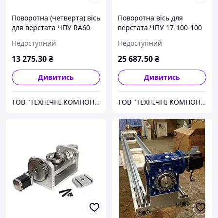
Поворотна (четверта) вісь
Поворотна вісь для
для верстата ЧПУ RA60-
верстата ЧПУ 17-100-100
3M-4-K11-80 4:1 з
(100:1) з
Недоступний
Недоступний
трьохкулачковим
четырехкулачковым
патроном на ремінному
патроном K12-100,
13 275
.30
₴
25 687
.50
₴
редукторі
четверта вісь верстата
Дивитись
Дивитись
ТОВ "ТЕХНІЧНІ КОМПОНЕНТИ"
ТОВ "ТЕХНІЧНІ КОМПОНЕНТИ"