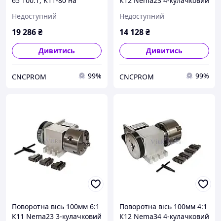
65 100:1, K11-80 на
К12 Nema23 4-кулачковий
японському
патрон, на ремені
Недоступний
Недоступний
безлюфтовому
гармонічному
19 286
₴
14 128
₴
(хвильовому) редукторі
Дивитись
Дивитись
99%
99%
CNCPROM
CNCPROM
Поворотна вісь 100мм 6:1
Поворотна вісь 100мм 4:1
К11 Nema23 3-кулачковий
К12 Nema34 4-кулачковий