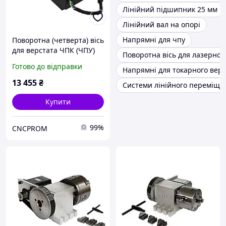
Лінійний підшипник 25 мм
Лінійний вал на опорі
Напрямні для чпу
Поворотна (четверта) вісь
для верстата ЧПК (ЧПУ)
Поворотна вісь для лазерног
RA60-3M-4-K11-80 4:1 з
Готово до відправки
Напрямні для токарного верс
трикулачковим патроном
на ремінному редукторі
13 455
₴
Системи лінійного переміще
Купити
99%
CNCPROM