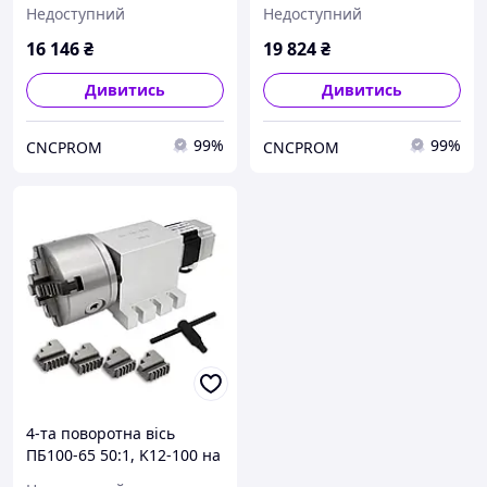
SHF-32-80
японському
Недоступний
Недоступний
безлюфтовому
гармонічному
16 146
₴
19 824
₴
(хвильовому) редукторі
Дивитись
Дивитись
99%
99%
CNCPROM
CNCPROM
4-та поворотна вісь
ПБ100-65 50:1, K12-100 на
японському