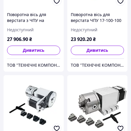
Поворотна вісь для
Поворотна вісь для
верстата з ЧПУ на
верстата ЧПУ 17-100-100
ремінному редукторі , без
(100:1) з трьохкулачковим
Недоступний
Недоступний
патрона, редукція 4 - тая
патроном K11-100,
8:1, 5-та 6:1
четверта вісь верстата
27 906
.90
₴
23 920
.20
₴
Дивитись
Дивитись
ТОВ "ТЕХНІЧНІ КОМПОНЕНТИ"
ТОВ "ТЕХНІЧНІ КОМПОНЕНТИ"