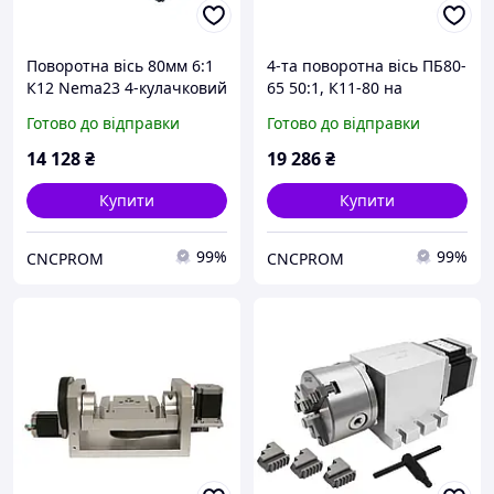
Поворотна вісь 80мм 6:1
4-та поворотна вісь ПБ80-
К12 Nema23 4-кулачковий
65 50:1, К11-80 на
патрон, на ремені
японському
Готово до відправки
Готово до відправки
безлюфтовому
гармонічному
14 128
₴
19 286
₴
(хвильовому) редукторі
Купити
Купити
99%
99%
CNCPROM
CNCPROM