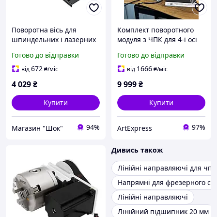
Поворотна вісь для
Комплект поворотного
шпиндельних і лазерних
модуля з ЧПК для 4-ї осі
ЧПК верстатів C-Rotary
для 4040-PRO, 3030-
Готово до відправки
Готово до відправки
400
PROVer MAX
672
1666
від
₴
/міс
від
₴
/міс
4 029
₴
9 999
₴
Купити
Купити
94%
97%
Магазин "Шок"
ArtExpress
Дивись також
Лінійні направляючі для чпу
Напрямні для фрезерного ст
Лінійні направляючі
Лінійний підшипник 20 мм