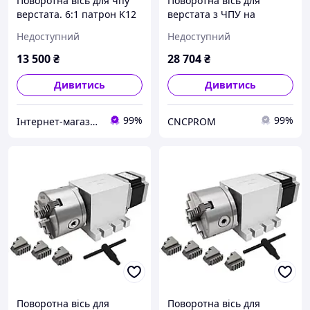
Поворотна вісь для чпу
Поворотна вісь для
верстата. 6:1 патрон K12
верстата з ЧПУ на
100 мм 4-кулачка nema23
ремінному редукторі ,
Недоступний
Недоступний
патрон К11 100мм,
редукція 4 - тая 8:1, 5-та
13 500
₴
28 704
₴
6:1
Дивитись
Дивитись
99%
99%
Інтернет-магазин "SML"
CNCPROM
Поворотна вісь для
Поворотна вісь для