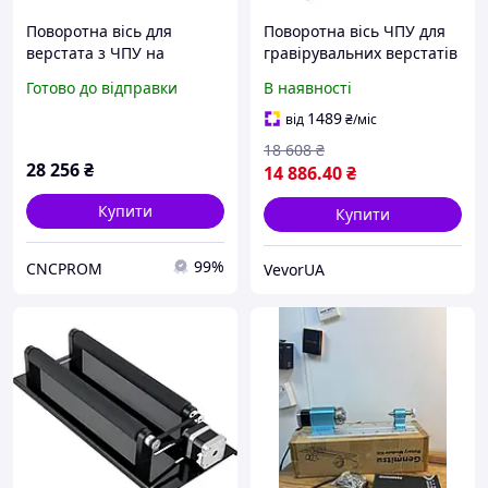
Поворотна вісь для
Поворотна вісь ЧПУ для
верстата з ЧПУ на
гравірувальних верстатів
ремінному редукторі , без
з патроном 100 мм та
Готово до відправки
В наявності
патрона, редукція 4 - тая
кроковим двигуном NEMA
8:1, 5-та 6:1
23 VEVOR
1489
від
₴
/міс
18 608
₴
28 256
₴
14 886
.40
₴
Купити
Купити
99%
CNCPROM
VevorUA