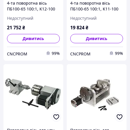
4-та поворотна вісь
4-та поворотна вісь
ПБ100-65 100:1, K12-100
ПБ100-65 100:1, K11-100
на японському
на японському
Недоступний
Недоступний
безлюфтовому
безлюфтовому
гармонічному
гармонічному
21 752
₴
19 824
₴
(хвиляному) редукторі
(хвиляному) редукторі
Дивитись
Дивитись
99%
99%
CNCPROM
CNCPROM