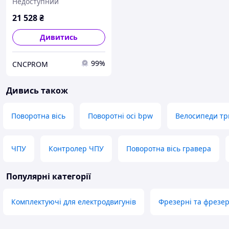
Недоступний
безлюфтовому
гармонічному
21 528
₴
(хвильовому) редукторі
Дивитись
99%
CNCPROM
Дивись також
Поворотна вісь
Поворотні осі bpw
Велосипеди тр
ЧПУ
Контролер ЧПУ
Поворотна вісь гравера
Популярні категорії
Комплектуючі для електродвигунів
Фрезерні та фрезер