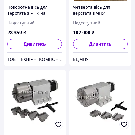
Поворотна вісь для
Четверта вісь для
верстата з ЧПК на
верстата з ЧПУ
ремінному редукторі,
Недоступний
Недоступний
патрон К11 100 мм,
редукція 4-тая 8:1, 5-та
28 359
₴
102 000
₴
6:1
Дивитись
Дивитись
ТОВ "ТЕХНІЧНІ КОМПОНЕНТИ"
БЦ ЧПУ