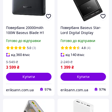
Повербанк 20000mAh
Повербанк Baseus Star-
100W Baseus Blade H1
Lord Digital Display
2xType-C/2xUSB чорний
20000mAh 22.5W чорний
Готово до відправки
Готово до відправки
(P10021604123-00)
(PPXJ20, PPXJ060001)
5.0
(3)
4.8
(4)
360
140
від
₴
/міс
від
₴
/міс
5 549
₴
2 249
₴
3 599
₴
1 399
₴
Купити
Купити
97%
97%
eriksann.com.ua
eriksann.com.ua