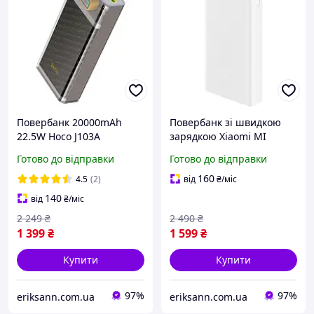
Повербанк 20000mAh
Повербанк зі швидкою
22.5W Hoco J103A
зарядкою Xiaomi MI
Discovery Edition
Power Bank 3 PB2022ZM
Готово до відправки
Готово до відправки
2xUSB/Type-C сірий
20000mAh 22.5W білий
(BHR6109CN)
160
4.5
(2)
від
₴
/міс
140
від
₴
/міс
2 249
₴
2 490
₴
1 399
₴
1 599
₴
Купити
Купити
97%
97%
eriksann.com.ua
eriksann.com.ua