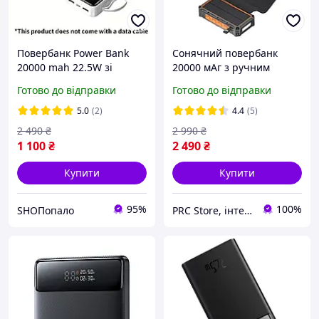
Повербанк Power Bank
Сонячний повербанк
20000 mah 22.5W зі
20000 мАг з ручним
швидким заряджанням
генератором (динамо-
Готово до відправки
Готово до відправки
машина), бездротовою
зарядкою, вбудованими
5.0
(2)
4.4
(5)
кабелями та
2 490
₴
2 990
₴
вологозахистом
1 100
₴
2 490
₴
Купити
Купити
95%
100%
SHOПопало
PRC Store, інтернет-магазин