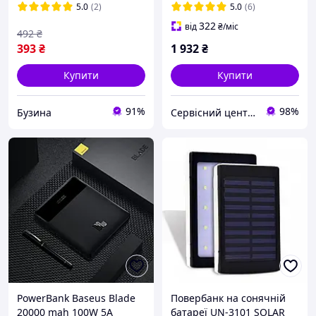
повербанк для планшета
батарея, УМБ, power bank
5.0
(2)
5.0
(6)
322
від
₴
/міс
492
₴
393
₴
1 932
₴
Купити
Купити
91%
98%
Бузина
Сервісний центр Екран
PowerBank Baseus Blade
Повербанк на сонячній
20000 mah 100W 5A
батареї UN-3101 SOLAR