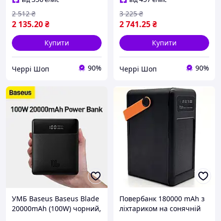
2 512
₴
3 225
₴
2 135
.20
₴
2 741
.25
₴
Купити
Купити
90%
90%
Черрі Шоп
Черрі Шоп
УМБ Baseus Baseus Blade
Повербанк 180000 mAh з
20000mAh (100W) чорний,
ліхтариком на сонячній
повербанк для ноутбука,
батареї YM-641 CX для