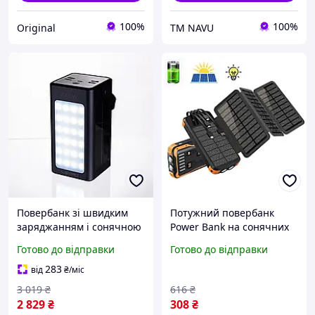
100%
100%
Original
ТМ NAVU
Повербанк зі швидким
Потужний повербанк
заряджанням і сонячною
Power Bank на сонячних
батареєю 50000 mAh
батареях портативний
Готово до відправки
Готово до відправки
портативний зарядний
зарядний пристрій 20000
пристрій powerbank
mAh зовнішній
283
від
₴
/міс
заряджання для
акумулятор
3 019
₴
616
₴
телефона
2 829
₴
308
₴