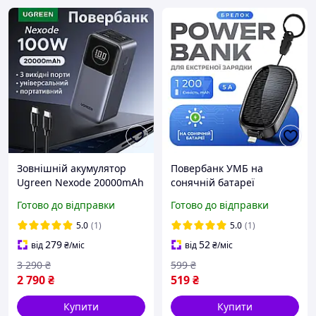
Зовнішній акумулятор
Повербанк УМБ на
Ugreen Nexode 20000mAh
сонячній батареї
(100W) портативний
бездротова швидка
Готово до відправки
Готово до відправки
повербанк на 3 порти зі
зарядка Navu міні power
швидким заряджанням і
bank брелок 1500 mAh
5.0
(1)
5.0
(1)
кабелем USB-C (PB725)
279
52
від
₴
/міс
від
₴
/міс
3 290
₴
599
₴
2 790
₴
519
₴
Купити
Купити