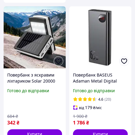
Повербанк з яскравим
Повербанк BASEUS
ліхтариком Solar 20000
Adaman Metal Digital
mAh, Водонепроникний
Display Quick Charge
Готово до відправки
Готово до відправки
павербанк, Переносний
20000mAh (2USB / 1Type-
зарядний банк OV-42
C, 6A, 65W). Black
4.6
(20)
179
від
₴
/міс
684
₴
1 900
₴
342
₴
1 786
₴
Купити
Купити