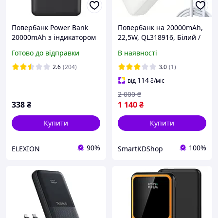
Повербанк Power Bank
Повербанк на 20000mAh,
20000mAh з індикатором
22,5W, QL318916, Білий /
заряду виходом на 2-USB
Power Bank для телефону
Готово до відправки
В наявності
XGRO1O Дропшипинг
/ Павербанк / Зовнішній
акумулятор
2.6
(204)
3.0
(1)
114
від
₴
/міс
2 000
₴
338
₴
1 140
₴
Купити
Купити
90%
100%
ELEXION
SmartKDShop