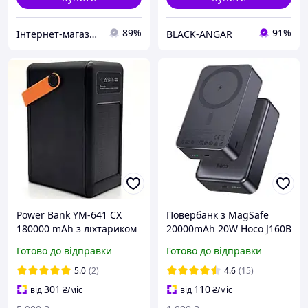
89%
91%
Інтернет-магазин 1001 Дрібниця
BLACK-ANGAR
Power Bank YM-641 CX
Повербанк з MagSafe
180000 mAh з ліхтариком
20000mAh 20W Hoco J160B
Повербанк YM-641 CX на
Type-C/Lightning Qi 15W
Готово до відправки
Готово до відправки
сонячній батареї з
бездротова зарядка сірий
дисплеєм
5.0
(2)
4.6
(15)
301
110
від
₴
/міс
від
₴
/міс