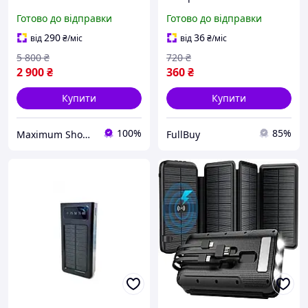
Повербанк для ноутбука
20000mAh Портативна
Готово до відправки
Готово до відправки
зі швидкою зарядкою +
мобільна зарядка Power
Кабель 100W в комплекті
Bank з LED ліхтариком для
290
36
від
₴
/міс
від
₴
/міс
телефону,
5 800
₴
720
₴
2 900
₴
360
₴
Купити
Купити
100%
85%
Maximum Shopping
FullBuy