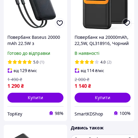
Повербанк Baseus 20000
Повербанк на 20000mAh,
mAh 22.5W з
22,5W, QL318916, Чорний
вбудованими кабелями
/ Power Bank для
Готово до відправки
В наявності
Type-C та Lightning з LED-
телефону / Павербанк /
дисплеєм і швидкою
Зовнішній акумулятор
5.0
(1)
4.0
(2)
зарядкою PD/QC
129
114
від
₴
/міс
від
₴
/міс
1 490
₴
2 000
₴
1 290
₴
1 140
₴
Купити
Купити
98%
100%
TopKey
SmartKDShop
Дивись також