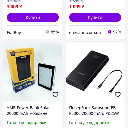
5 900
₴
1 899
₴
3 009
₴
1 099
₴
Купити
Купити
85%
97%
FullBuy
eriksann.com.ua
УМБ Power Bank Solar
Повербанк Samsung EB-
20000 mAh мобільне
P5300 20000 mAh, PD25W
зарядне з сонячною
Super Fast Charger,
Готово до відправки
Готово до відправки
панеллю та лампою,
зовнішній акумулятор,