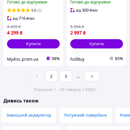
Готово до відправки
Готово до відправки
портативна батарея
зарядки смартфонів та
power bank
планшетів з LCD-
300
5.0
(2)
від
₴
/міс
дисплеєм, 4 USB-виходи,
716
від
₴
/міс
4 499
₴
5 994
₴
4 299
₴
2 997
₴
Купити
Купити
98%
85%
Mydisc.prom.ua
FullBuy
1
2
3
...
Показано 1 - 29 товарів з 5000+
Дивись також
Зовнішній акумулятор
Потужний повербанк
Powe