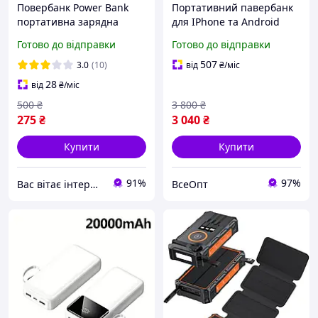
Повербанк Power Bank
Портативний павербанк
портативна зарядна
для IPhone та Android
батарея із сонячною
Зарядний пристрій Solar-
Готово до відправки
Готово до відправки
батареєю та ліхтариком
in L3S4W на сонячній
USB 20000mAh XGB038
батареї 43800mAh з
507
3.0
(10)
від
₴
/міс
HP227
кабелями
28
від
₴
/міс
500
₴
3 800
₴
275
₴
3 040
₴
Купити
Купити
91%
97%
Вас вітає інтернет магазин SvetOn!
ВсеОпт