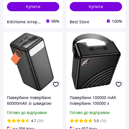
Купити
Купити
98%
100%
KiKiHome інтернет-магазин якісних товарів для дому
Best Store
Павербанк повербанк
Павербанк 100000 mAh
60000mAh зі швидкою
повербанк 100000 з
зарядкою 22.5W та
швидкою зарядкою 22.5W
Готово до відправки
Готово до відправки
ліхтарем BOROFONE
BOROFONE BJ85 power
BJ66B 2USB/1Type-C
bank для роутера повер
4.7
(20)
5.0
(10)
Чорний
банк з ліхтарем Чорний
356
457
від
₴
/міс
від
₴
/міс