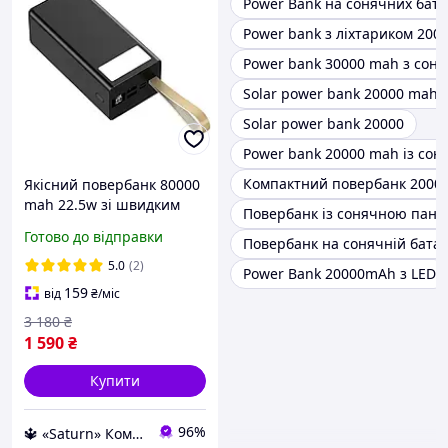
Power Bank на сонячних бат
Power bank з ліхтариком 20
Power bank 30000 mah з сон
Solar power bank 20000 mah
Solar power bank 20000
Power bank 20000 mah із со
Компактний повербанк 2000
Якісний повербанк 80000
mah 22.5w зі швидким
Повербанк із сонячною пане
заряджанням батареї з
Готово до відправки
Повербанк на сонячній батар
ліхтариком Awei
powerbank з дисплеєм
5.0
(2)
Power Bank 20000mAh з LED
159
від
₴
/міс
3 180
₴
1 590
₴
Купити
96%
🔱 «Saturn» Компетентність! Якість товару! Швидка відправка! ✅