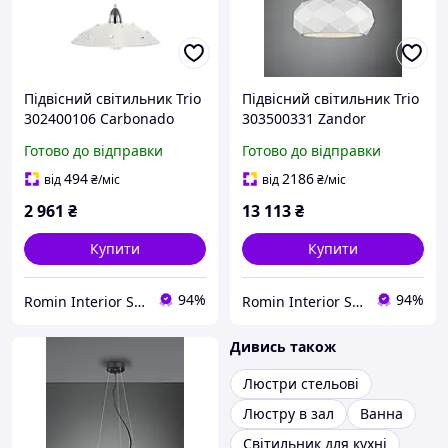
Підвісний світильник Trio
Підвісний світильник Trio
302400106 Carbonado
303500331 Zandor
Готово до відправки
Готово до відправки
494
2186
від
₴
/міс
від
₴
/міс
2 961
₴
13 113
₴
Купити
Купити
94%
94%
Romin Interior Store
Romin Interior Store
Дивись також
Люстри стельові
Люстру в зал
Ванна
Світильник для кухні