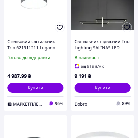
Стельовий світильник
Світильник підвісний Trio
Trio 621911211 Lugano
Lighting SALINAS LED
320310332 чорний 34W
Готово до відправки
В наявності
919
від
₴
/міс
4 987
.99
₴
9 191
₴
Купити
Купити
96%
89%
🛍️ МАРКЕТПЛЕЙС DMD
Dobro