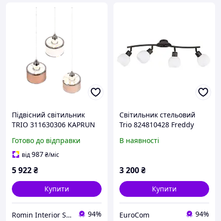
Підвісний світильник
Світильник стельовий
TRIO 311630306 KAPRUN
Trio 824810428 Freddy
IP20
Готово до відправки
В наявності
987
від
₴
/міс
5 922
₴
3 200
₴
Купити
Купити
94%
94%
Romin Interior Store
EuroCom