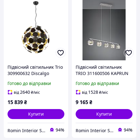
Підвісний світильник Trio
Підвісний світильник
309900632 Discalgo
TRIO 311600506 KAPRUN
IP20
Готово до відправки
Готово до відправки
2640
1528
від
₴
/міс
від
₴
/міс
15 839
₴
9 165
₴
Купити
Купити
94%
94%
Romin Interior Store
Romin Interior Store