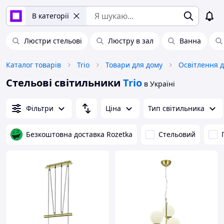
В категорії
Люстри стельові
Люстру в зал
Ванна
Каталог товарів
Trio
Товари для дому
Освітлення д
Стельові світильники
Trio
в Україні
Фільтри
Ціна
Тип світильника
Безкоштовна доставка Rozetka
Стельовий