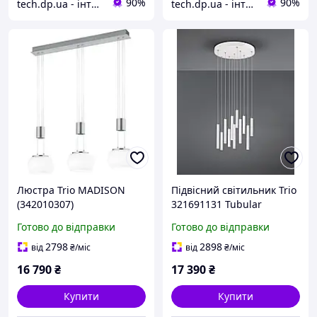
90%
90%
tech.dp.ua - інтернет магазин
tech.dp.ua - інтернет магазин
Люстра Trio MADISON
Підвісний світильник Trio
(342010307)
321691131 Tubular
Готово до відправки
Готово до відправки
2798
2898
від
₴
/міс
від
₴
/міс
16 790
₴
17 390
₴
Купити
Купити