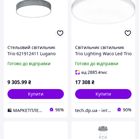
Стельовий світильник
Світильник світильник
Trio 621912411 Lugano
Trio Lighting Waco Led Trio
(TR627417531)
Готово до відправки
Готово до відправки
2885
від
₴
/міс
9 305
.99
₴
17 308
₴
Купити
Купити
96%
90%
🛍️ МАРКЕТПЛЕЙС DMD
tech.dp.ua - інтернет магазин