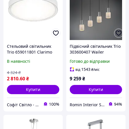
Стельовий світильник
Підвісний світильник Trio
Trio 659011801 Clarimo
303600407 Wailer
IP44
В наявності
Готово до відправки
1543
від
₴
/міс
4 324
₴
2 810
.60
₴
9 259
₴
Купити
Купити
100%
94%
Софіт Світло - магазин світильників
Romin Interior Store