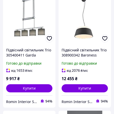
Підвісний світильник Trio
Підвісний світильник Trio
305400411 Garda
308900342 Baroness
Готово до відправки
Готово до відправки
1653
2076
від
₴
/міс
від
₴
/міс
9 917
₴
12 455
₴
Купити
Купити
94%
94%
Romin Interior Store
Romin Interior Store