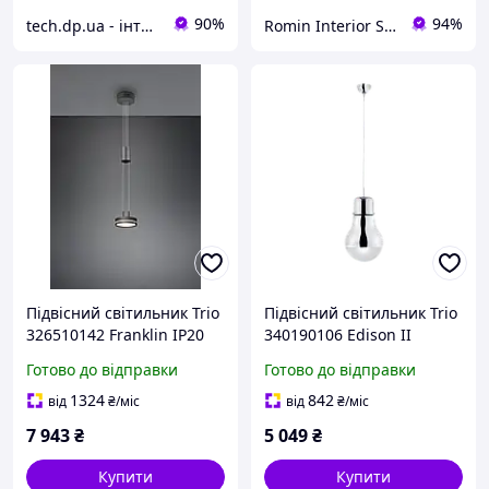
90%
94%
tech.dp.ua - інтернет магазин
Romin Interior Store
Підвісний світильник Trio
Підвісний світильник Trio
326510142 Franklin IP20
340190106 Edison II
Готово до відправки
Готово до відправки
1324
842
від
₴
/міс
від
₴
/міс
7 943
₴
5 049
₴
Купити
Купити