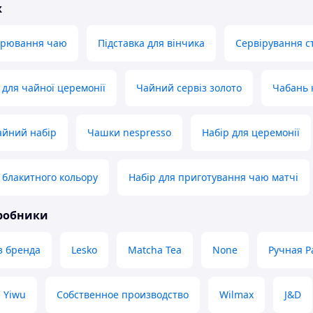
ж
варювання чаю
Підставка для вінчика
Сервірування с
 для чайної церемонії
Чайний сервіз золото
Чабань 
айний набір
Чашки nespresso
Набір для церемонії
 блакитного кольору
Набір для приготування чаю матчі
иробники
з бренда
Lesko
Matcha Tea
None
Ручная Р
Yiwu
Собственное производство
Wilmax
J&D