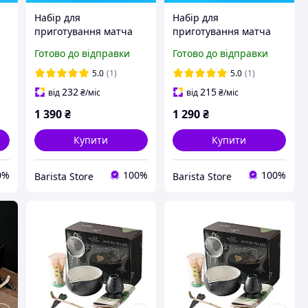
Набір для
Набір для
приготування матча
приготування матча
Mavanto чорний
Mavanto синій
Готово до відправки
Готово до відправки
5.0
(1)
5.0
(1)
232
215
від
₴
/міс
від
₴
/міс
1 390
₴
1 290
₴
Купити
Купити
0%
100%
100%
Barista Store
Barista Store