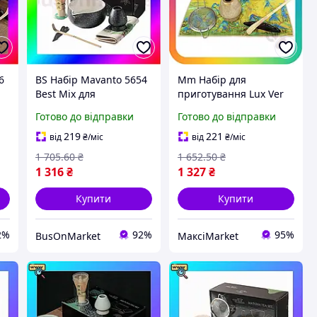
6
BS Набір Mavanto 5654
Mm Набір для
Best Mix для
приготування Lux Ver
приготування чаю
чаю матчу Mavanto 7
Готово до відправки
Готово до відправки
матчу 7 предметів.
предметів керамічний
BAS77/N
коричневий чайний
219
221
від
₴
/міс
від
₴
/міс
сервіз дл Maxi7\Q
1 705
.60
₴
1 652
.50
₴
1 316
₴
1 327
₴
Купити
Купити
2%
92%
95%
BusOnMarket
МаксіMarket