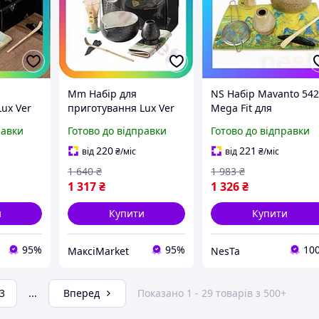
Mm Набір для
NS Набір Mavanto 54
ux Ver
приготування Lux Ver
Mega Fit для
anto 7
чаю матчу Mavanto 7
приготування чаю
равки
Готово до відправки
Готово до відправки
міка
чорний керамічний
матчу 7 предметів
віночок
чайний набір для
Brown Nes22/Q
220
221
від
₴
/міс
від
₴
/міс
\Q
матчу чаша си Maxi7\Q
1 640
₴
1 983
₴
1 317
₴
1 326
₴
и
Купити
Купити
95%
95%
10
МаксіMarket
NesTa
3
...
Вперед
Показано 1 - 29 товарів з 500+