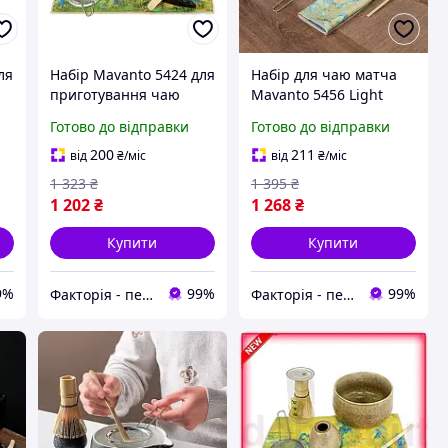
ля
Набір Mavanto 5424 для
Набір для чаю матча
приготування чаю
Mavanto 5456 Light
матча 7 предметів
Green 7 предметів
Готово до відправки
Готово до відправки
Brown у японському
стилі
200
211
від
₴
/міс
від
₴
/міс
1 323
₴
1 395
₴
1 202
₴
1 268
₴
Купити
Купити
9%
99%
99%
Факторія - персональна техніка
Факторія - персональна техніка