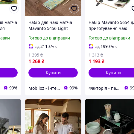
ля матча
Набір для чаю матча
Набір Mavanto 5654 д
для
Mavanto 5456 Light
приготування чаю
7
Green 7 предметів 8
матча 7 предметів
равки
Готово до відправки
Готово до відправки
wn у
шт.
Black
лі 20
211
199
від
₴
/міс
від
₴
/міс
1 395
₴
1 313
₴
1 268
₴
1 193
₴
и
Купити
Купити
99%
99%
9
Mobiloz - інтернет-магазин Мобілоз
Факторія - персональна техніка