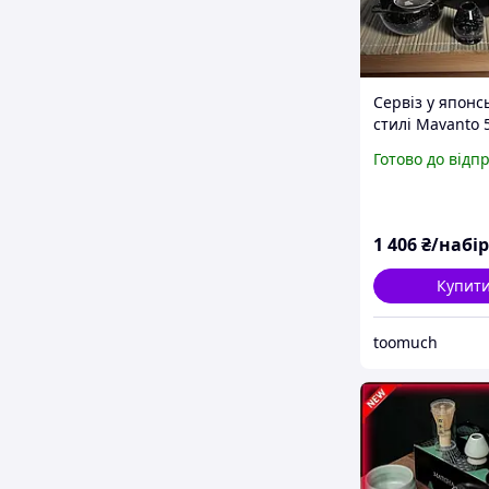
Сервіз у японс
стилі Mavanto 
приготування 
Готово до відп
Black
1 406
₴/набір
Купит
toomuch