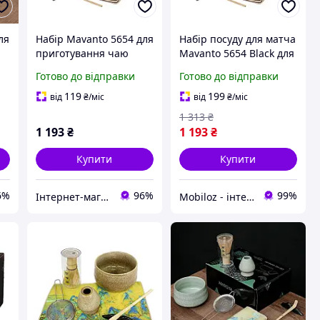
ля
Набір Mavanto 5654 для
Набір посуду для матча
приготування чаю
Mavanto 5654 Black для
матча 7 предметів
приготування вдома 7
Готово до відправки
Готово до відправки
Black
предметів 18 шт.
119
199
від
₴
/міс
від
₴
/міс
1 313
₴
1 193
₴
1 193
₴
Купити
Купити
6%
96%
99%
Інтернет-магазин "Техно вовки"
Mobiloz - інтернет-магазин Мобілоз