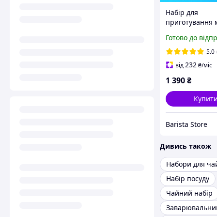
Набір для
приготування 
Mavanto 7 пре
Готово до відп
білий
5.0
232
від
₴
/міс
1 390
₴
Купит
Barista Store
Дивись також
Набір посуду
Чайний набір