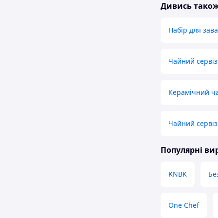
Дивись тако
Набір для за
Чайний сервіз
Керамічний ч
Чайний сервіз
Популярні в
KNBK
Бе
One Chef