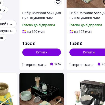
і
тчу
Набір Mavanto 5424 для
Набір Mavanto 5456 д
приготування чаю
приготування чаю
матча 7 предметів
матча 7 предметів
Японський чайний набір
Готово до відправки
Готово до відправки
Brown
Light Green
Набір для приготування матчу
120
127
від
₴
/міс
від
₴
/міс
аю
1 202
₴
1 268
₴
Купити
Купити
96%
9
Інтернет-магазин "Техно вовки"
Інтернет-магазин "Техно вовки"