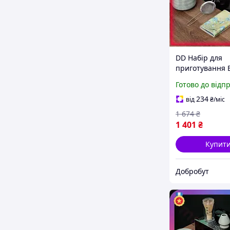
DD Набір для
приготування 
чаю матчу Mav
Готово до відп
предметів кера
зелений чашка
234
від
₴
/міс
сито дл Dobro-
1 674
₴
1 401
₴
Купит
Добробут