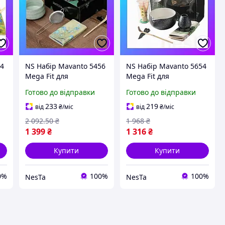
24
NS Набір Mavanto 5456
NS Набір Mavanto 5654
Mega Fit для
Mega Fit для
приготування чаю
приготування чаю
Готово до відправки
Готово до відправки
матчу 7 предметів
матчу 7 предметів.
Light Green Nes22/Q
Nes22/Q
233
219
від
₴
/міс
від
₴
/міс
2 092
.50
₴
1 968
₴
1 399
₴
1 316
₴
Купити
Купити
0%
100%
100%
NesTa
NesTa