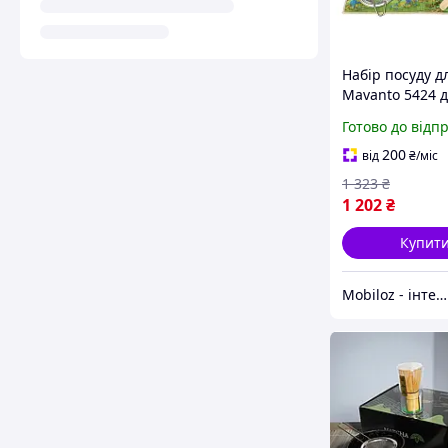
Набір посуду д
Mavanto 5424 
приготування 
Готово до відп
предметів Bro
японському сти
200
від
₴
/міс
шт.
1 323
₴
1 202
₴
Купит
Mobiloz - інтернет-магазин Мобілоз