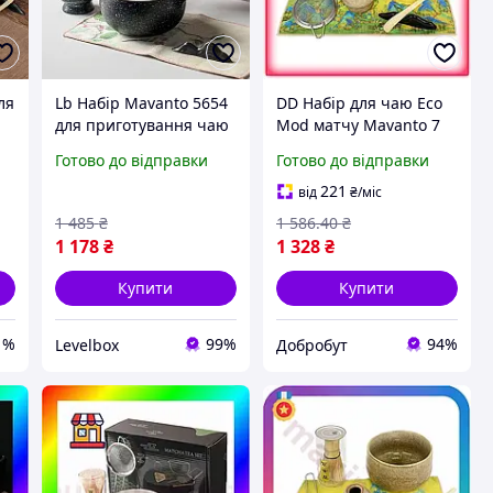
ля
Lb Набір Mavanto 5654
DD Набір для чаю Eco
для приготування чаю
Mod матчу Mavanto 7
матча 7 предметів
предметів коричневий
Готово до відправки
Готово до відправки
Black
кераміка для чайної
церемонії японський
221
від
₴
/міс
Dobro-A
1 485
₴
1 586
.40
₴
1 178
₴
1 328
₴
Купити
Купити
1%
99%
94%
Levelbox
Добробут