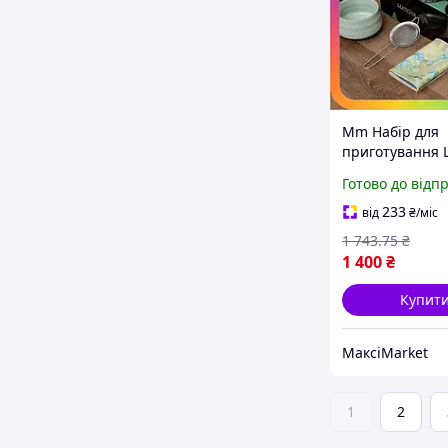
Mm Набір для
приготування L
чаю матчу Mav
Готово до відп
предметів кера
зелений чаша 
233
від
₴
/міс
сито для Maxi7
1 743
.75
₴
1 400
₴
Купит
МаксіMarket
1
2