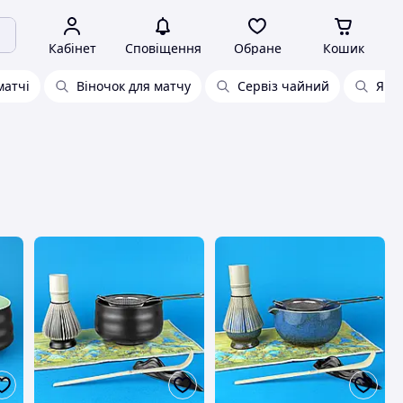
Кабінет
Сповіщення
Обране
Кошик
матчі
Віночок для матчу
Сервіз чайний
Япо