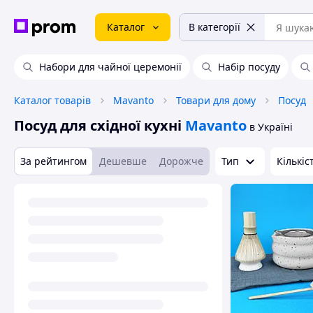
Каталог
В категорії
Набори для чайної церемонії
Набір посуду
Каталог товарів
Mavanto
Товари для дому
Посуд
Посуд для східної кухні
Mavanto
в Україні
За рейтингом
Дешевше
Дорожче
Тип
Кількіс