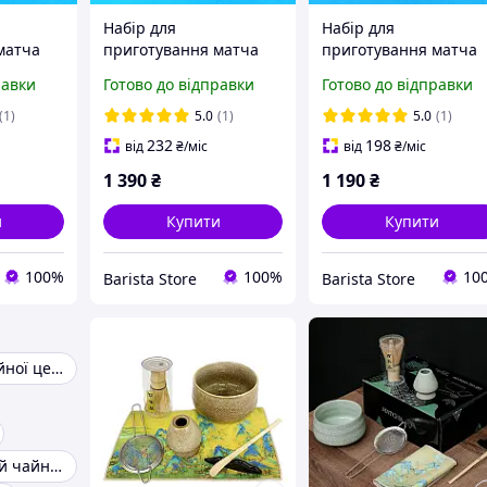
Набір для
Набір для
матча
приготування матча
приготування матча
дметів
Mavanto 7 предметів
Mavanto №4 чорний
равки
Готово до відправки
Готово до відправки
фіолетовий
(1)
5.0
(1)
5.0
(1)
232
198
від
₴
/міс
від
₴
/міс
1 390
₴
1 190
₴
и
Купити
Купити
100%
100%
10
Barista Store
Barista Store
Набори для чайної церемонії
Заварювальний чайник