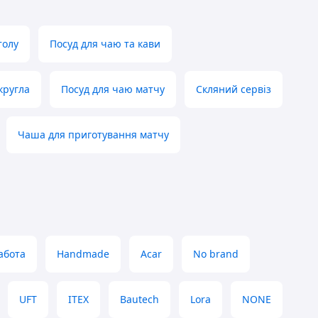
толу
Посуд для чаю та кави
кругла
Посуд для чаю матчу
Скляний сервіз
Чаша для приготування матчу
абота
Handmade
Acar
No brand
UFT
ITEX
Bautech
Lora
NONE