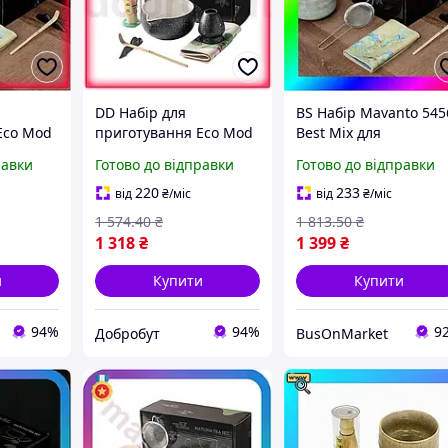
DD Набір для
BS Набір Mavanto 545
Eco Mod
приготування Eco Mod
Best Mix для
anto 7
чаю матчу Mavanto 7
приготування чаю
равки
Готово до відправки
Готово до відправки
міка
предметів чорний
матчу 7 предметів
 віночок
кераміка для чайної
Light Green BAS77/N
220
233
від
₴
/міс
від
₴
/міс
A
церемонії м Dobro-A
1 574
.40
₴
1 813
.50
₴
1 318
₴
1 399
₴
и
Купити
Купити
94%
94%
9
Добробут
BusOnMarket