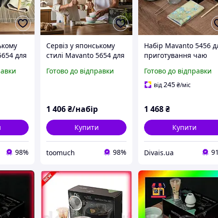
ькому
Сервіз у японському
Набір Mavanto 5456 д
5654 для
стилі Mavanto 5654 для
приготування чаю
Матча
приготування Матча
матча 7 предметів
равки
Готово до відправки
Готово до відправки
(Blue/Pink)
Light Green
245
від
₴
/міс
1 406
₴/набір
1 468
₴
и
Купити
Купити
98%
98%
9
toomuch
Divais.ua