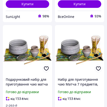
Купити
Купити
98%
93%
SunLight
ВсеOnline
Подарунковий набір для
Набір для приготування
приготування чаю матча
чаю Матча 7 предметів,
7 предметів MAT7
сірий порцеляна та
Готово до відправки
Готово до відправки
бамбук для чайної
церемонії
153
153
від
₴
/міс
від
₴
/міс
2 263
₴