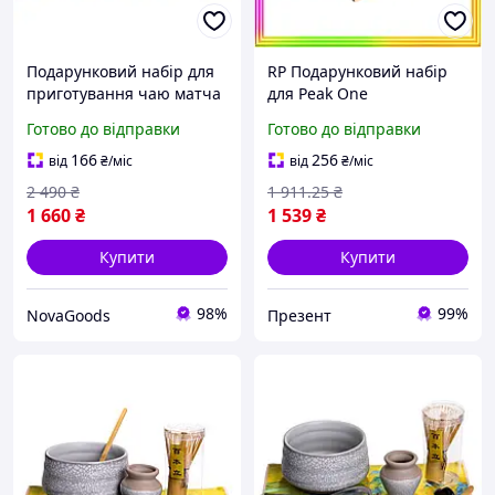
Подарунковий набір для
RP Подарунковий набір
приготування чаю матча
для Peak One
7 предметів кераміка для
приготування чаю матчу
Готово до відправки
Готово до відправки
чайної церемонії сірий
7 предметів кераміка для
GN-4421
чайної церемонії яп
166
256
від
₴
/міс
від
₴
/міс
PREZ2/G
2 490
₴
1 911
.25
₴
1 660
₴
1 539
₴
Купити
Купити
98%
99%
NovaGoods
Презент