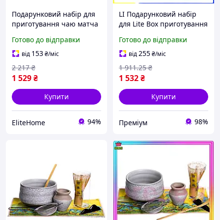
Подарунковий набір для
LI Подарунковий набір
приготування чаю матча
для Lite Box приготування
7 предметів MAT7
чаю матчу 7 предметів
Готово до відправки
Готово до відправки
кераміка для чайної
церемонії яп LIP77/R
153
255
від
₴
/міс
від
₴
/міс
2 217
₴
1 911
.25
₴
1 529
₴
1 532
₴
Купити
Купити
94%
98%
EliteHome
Преміум