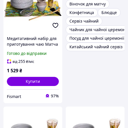
Віночок для матчу
Конфетница
Блюдце
Сервіз чайний
Чайник для чайної церемонії
Посуд для чайної церемонії
Медитативний набір для
приготування чаю Матча
Китайський чайний сервіз
в японському стилі 7
Готово до відправки
предметів
255
від
₴
/міс
1 529
₴
Купити
97%
Fismart