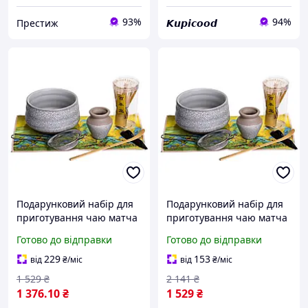
93%
94%
Престиж
𝙆𝙪𝙥𝙞𝙘𝙤𝙤𝙙
Подарунковий набір для
Подарунковий набір для
приготування чаю матча
приготування чаю матча
7 предметів MAT7
7 предметів MAT7
Готово до відправки
Готово до відправки
санлайт
229
153
від
₴
/міс
від
₴
/міс
1 529
₴
2 141
₴
1 376
.10
₴
1 529
₴