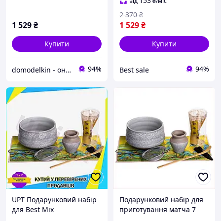
153
від
₴
/міс
2 370
₴
1 529
₴
1 529
₴
Купити
Купити
94%
94%
domodelkin - онлайн маркет товарів для дому
Best sale
UPT Подарунковий набір
Подарунковий набір для
для Best Mix
приготування матча 7
приготування чаю матчу
предметів чайна