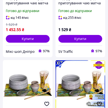
приготування чаю матча
приготування чаю матча
7 предметів MAT7 _mx
7 предметів MAT7
Готово до відправки
Готово до відправки
145
255
від
₴
/міс
від
₴
/міс
1 529
₴
1 452
.55
₴
1 529
₴
Купити
Купити
97%
97%
Мікс-шоп Дніпро
SV Traffic