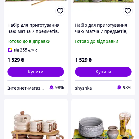
Набір для приготування
Набір для приготування
чаю матча 7 предметів,
чаю Матча 7 предметів,
сірий MAT7
сірий, японський чайний
Готово до відправки
Готово до відправки
сервіз для церемонії
матча
255
від
₴
/міс
1 529
₴
1 529
₴
Купити
Купити
98%
98%
Інтернет-магазин Господиня
shyshka