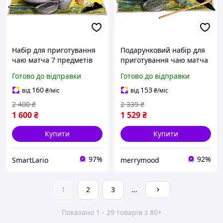
Набір для приготування
Подарунковий набір для
чаю матча 7 предметів
приготування чаю матча
кераміка для чайної
7 предметів MAT7
Готово до відправки
Готово до відправки
церемонії сірий LS-6229
160
153
від
₴
/міс
від
₴
/міс
2 400
₴
2 339
₴
1 600
₴
1 529
₴
Купити
Купити
97%
92%
SmartLario
merrymood
1
2
3
...
Показано 1 - 29 товарів з 80+