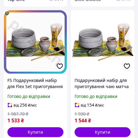
FS Подарунковий набір
Подарунковий набір для
для Flex Set приготування
приготування чаю матча
чаю матчу 7 предметів
з 7 предметів MAT7 Den
Готово до відправки
Готово до відправки
кераміка для чайної
35
церемонії зе SET18-F
256
154
від
₴
/міс
від
₴
/міс
1 987
.70
₴
1 930
₴
1 533
₴
1 544
₴
Купити
Купити