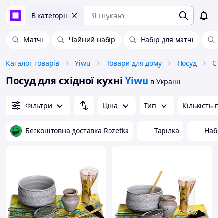
В категорії
Матчі
Чайний набір
Набір для матчі
Каталог товарів
Yiwu
Товари для дому
Посуд
С
Посуд для східної кухні
Yiwu
в Україні
Фільтри
Ціна
Тип
Кількість 
Безкоштовна доставка Rozetka
Тарілка
Наб