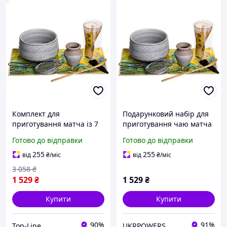
Комплект для
Подарунковий набір для
приготування матча із 7
приготування чаю матча
предметів MAT7 для
7 предметів MAT7
Готово до відправки
Готово до відправки
справжніх поціновувачів
чаю та його ритуалів
255
255
від
₴
/міс
від
₴
/міс
3 058
₴
1 529
₴
1 529
₴
Купити
Купити
90%
91%
Top-Line
UKRPOWERS