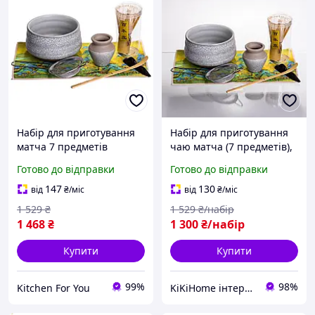
Набір для приготування
Набір для приготування
матча 7 предметів
чаю матча (7 предметів),
кераміка чаша 500 мл
медитативний набір для
Готово до відправки
Готово до відправки
Зелений, Посуд для
приготування чаю в
чайної церемонії
японському стилі
147
130
від
₴
/міс
від
₴
/міс
1 529
₴
1 529
₴/набір
1 468
₴
1 300
₴/набір
Купити
Купити
99%
98%
Kitchen For You
KiKiHome інтернет-магазин якісних товарів для дому