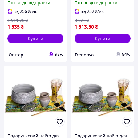
Готово до відправки
Готово до відправки
7 предметів кераміка для
церемонія для ідеального
чайної церемонії яп
напою без грудочок
256
252
від
₴
/міс
від
₴
/міс
UPT66-B
1 911
.25
₴
3 027
₴
1 535
₴
1 513
.50
₴
Купити
Купити
98%
84%
Юпітер
Trendovo
Подарунковий набір для
Подарунковий набір для