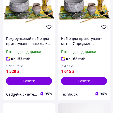
Подарунковий набір для
Набір для приготування
приготування чаю матча
матча 7 предметів
7 предметів MAT7
кераміка для чайної
Готово до відправки
Готово до відправки
церемонії BT-6290
153
162
від
₴
/міс
від
₴
/міс
1 911
.25
₴
2 423
₴
1 529
₴
1 615
₴
Купити
Купити
95%
96%
Gadget-kit - інтернет магазин аксесуарів для авто, дому, гаджетів | Електросамокати | Навушники
Techbutik