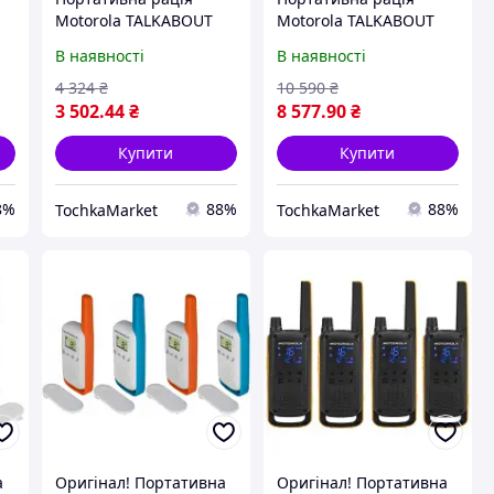
Motorola TALKABOUT
Motorola TALKABOUT
T42 Quad Pack
T92 H2O Twin Pack
В наявності
В наявності
(B4P00811MDKMAQ)
(A9P00811YWCMAG)
4 324
₴
10 590
₴
3 502
.44
₴
8 577
.90
₴
Купити
Купити
8%
88%
88%
TochkaMarket
TochkaMarket
а
Оригінал! Портативна
Оригінал! Портативна