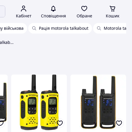
Кабінет
Сповіщення
Обране
Кошик
у військова
Рація motorola talkabout
Motorola talk
Портативна рація motorola talkabout