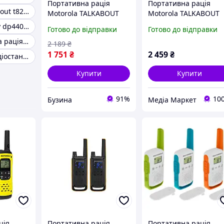
Портативна рація
Портативна рація
Motorola talkabout t82 extreme quad
Motorola TALKABOUT
Motorola TALKABOUT
T42 Red Twin Pack
T42 Quad Pack
Рація моторолу dp4400e
Готово до відправки
Готово до відправки
B4P00811RDKMAW
(B4P00811MDKMAQ)
Рація Військова рація Motorola
buzyna
2 189
₴
1 751
₴
2 459
₴
Портативні радіостанції Motorola
Купити
Купити
91%
10
Бузина
Медіа Маркет
ція
Портативна рація
Портативна рація