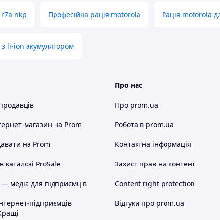
 r7a nkp
Професійна рація motorola
Рація motorola д
з li-ion акумулятором
Про нас
 продавців
Про prom.ua
тернет-магазин
на Prom
Робота в prom.ua
авати на Prom
Контактна інформація
 каталозі ProSale
Захист прав на контент
 — медіа для підприємців
Content right protection
інтернет-підприємців
Відгуки про prom.ua
Кращі