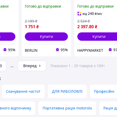
ack
T42 Red Twin Pack
T42 Quad Pack
равки
Готово до відправки
Готово до відправки
MAG
B4P00811RDKMAW
(B4P00811MDKMAQ)
berlin
240
від
₴
/міс
2 189
₴
2 524
₴
1 751
₴
2 397
.80
₴
и
Купити
Купити
95%
95%
9
BERLIN
HAPPYMARKET
3
...
Вперед
Показано 1 - 29 товарів з 100+
ж
Сканування частот
ДЛЯ РИБОЛОВЛІ
Професійні
ивного відпочинку
Портативна рація motorola
Рація 