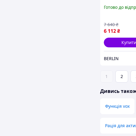
T92 H2O Twin P
Готово до відп
A9P00811YWC
berlin
7 640
₴
6 112
₴
Купит
BERLIN
1
2
Дивись тако
Функція vox
Рація для акт