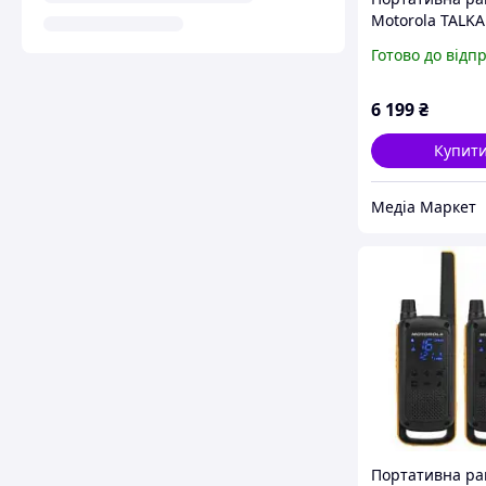
Motorola TALK
T92 H2O Twin P
Готово до відп
(A9P00811YWC
6 199
₴
Купит
Медіа Маркет
Портативна ра