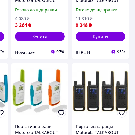
Motorola TALKABOUT
Motorola TALKABOUT
T42 Triple Pack
T82 Extreme Quad
Готово до відправки
Готово до відправки
(B4P00811MDKMAW)
Yellow Black
5031753007218 berlin
4 080
₴
11 310
₴
3 264
₴
9 048
₴
Купити
Купити
7%
97%
95%
NovaLuxe
BERLIN
Портативна рація
Портативна рація
Motorola TALKABOUT
Motorola TALKABOUT