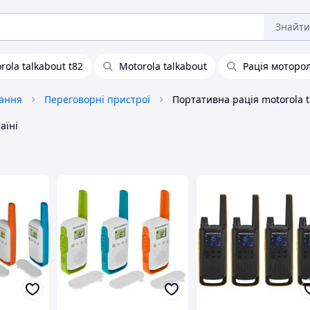
Знайти
rola talkabout t82
Motorola talkabout
Рація моторол
вання
Переговорні пристрої
аїні