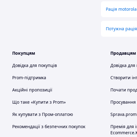
Рація motorola
Потужна рація 
Покупцям
Продавцям
Довідка для покупців
Довідка для
Prom-підтримка
Створити ін
Акційні пропозиції
Почати прод
Що таке «Купити з Prom»
Просування в
Як купувати з Пром-оплатою
Sprava.prom
Рекомендації з безпечних покупок
Премія для 
Ecommerce.