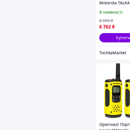
Motorola TALK
T82 TWIN and 
В наявності
Black (5031753
8 050
₴
6 762
₴
Купит
TochkaMarket
Оригінал! Пор