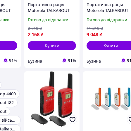
ція
Портативна рація
Портативна рація
ABOUT
Motorola TALKABOUT
Motorola TALKABOUT
T42 Triple Pack
T82 Extreme Quad
равки
Готово до відправки
Готово до відправки
MAQ
B4P00811MDKMAW
Yellow Black
buzyna
5031753007218 buzyn
2 710
₴
11 310
₴
2 168
₴
9 048
₴
и
Купити
Купити
91%
91%
9
Бузина
Бузина
 dp 4400
out t82
bout
Рація моторолу військова
Рація motorola talkabout