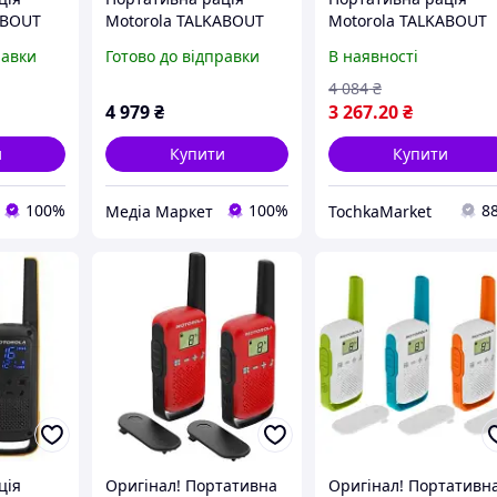
ABOUT
Motorola TALKABOUT
Motorola TALKABOUT
ack
T82 Extreme TWIN
T42 Triple Pack
равки
Готово до відправки
В наявності
MAG)
Yellow Black
(B4P00811MDKMAW)
(5031753007171)
4 084
₴
4 979
₴
3 267
.20
₴
и
Купити
Купити
100%
100%
8
Медіа Маркет
TochkaMarket
ція
Оригінал! Портативна
Оригінал! Портативн