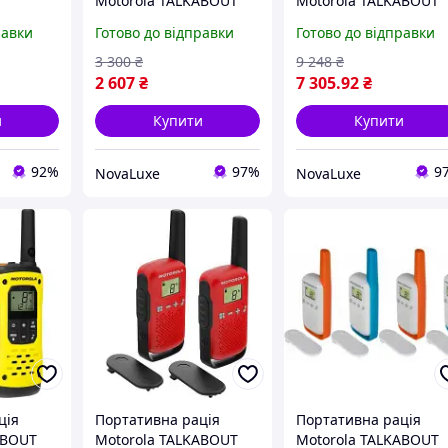
Motorola TALKABOUT
Motorola TALKABOUT
2 H2O
T42 Red Twin Pack
T82 Extreme TWIN
равки
Готово до відправки
Готово до відправки
(B4P00811RDKMAW)
Yellow Black
AG) -
(5031753007171)
3 300
₴
9 248
₴
2 607
₴
7 305
.92
₴
и
Купити
Купити
92%
97%
9
NovaLuxe
NovaLuxe
ція
Портативна рація
Портативна рація
ABOUT
Motorola TALKABOUT
Motorola TALKABOUT