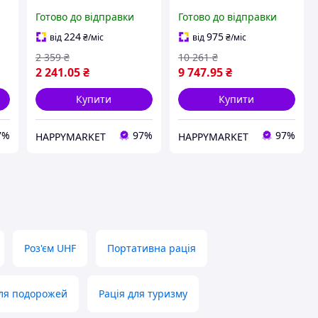
T42 Triple Pack
T82 Extreme Quad
Готово до відправки
Готово до відправки
(B4P00811MDKMAW)
Yellow Black
(5031753007218)
224
975
від
₴
/міс
від
₴
/міс
2 359
₴
10 261
₴
2 241
.05
₴
9 747
.95
₴
Купити
Купити
7%
97%
97%
HAPPYMARKET
HAPPYMARKET
Роз'єм UHF
Портативна рація
для подорожей
Рація для туризму