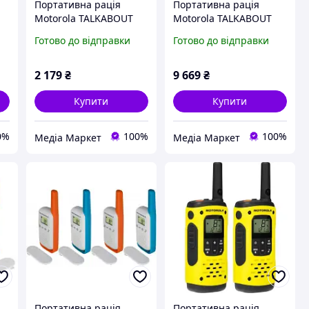
Портативна рація
Портативна рація
Motorola TALKABOUT
Motorola TALKABOUT
T42 Triple Pack
T82 Extreme Quad
Готово до відправки
Готово до відправки
(B4P00811MDKMAW)
Yellow Black
(5031753007218)
2 179
₴
9 669
₴
Купити
Купити
0%
100%
100%
Медіа Маркет
Медіа Маркет
Портативна рація
Портативна рація