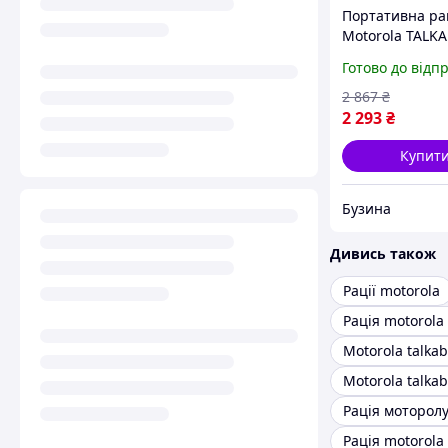
Портативна ра
Motorola TALK
T42 Quad Pack
Готово до відп
B4P00811MDK
buzyna
2 867
₴
2 293
₴
Купит
Бузина
Дивись також
Рації motorola
Рація motorola
Motorola talkab
Motorola talka