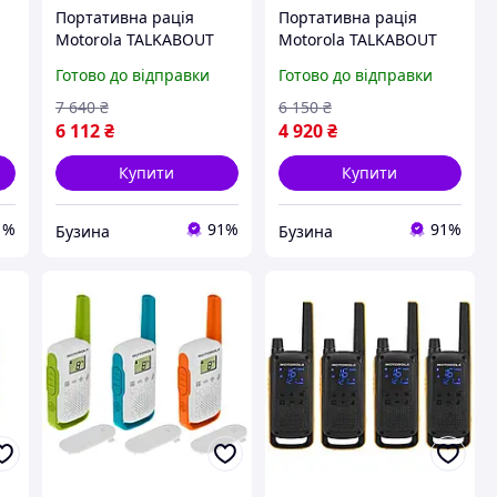
Портативна рація
Портативна рація
Motorola TALKABOUT
Motorola TALKABOUT
T92 H2O Twin Pack
T82 Extreme TWIN
Готово до відправки
Готово до відправки
A9P00811YWCMAG
Yellow Black
a
buzyna
5031753007171 buzyna
7 640
₴
6 150
₴
6 112
₴
4 920
₴
Купити
Купити
1%
91%
91%
Бузина
Бузина