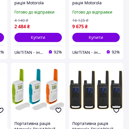
рація Motorola
рація Motorola
TALKABOUT T42 Quad
TALKABOUT T82
Готово до відправки
Готово до відправки
Pack
Extreme Quad Yellow
(B4P00811MDKMAQ) -
Black (5031753007218) -
4 140
₴
16 125
₴
Вища Якість!
Вища Якість!
2 484
₴
9 675
₴
Купити
Купити
2%
92%
92%
UkrTiTAN - інтернет-магазин електроніки та комп'ютерної техніки
UkrTiTAN - інтернет-магазин електроніки та комп'ютерної техніки
Портативна рація
Портативна рація