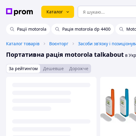
Каталог
Рації motorola
Рація motorola dp 4400
Moto
Каталог товарів
Воєнторг
Засоби зв'язку і позиціону
Портативна рація motorola talkabout
в Укр
За рейтингом
Дешевше
Дорожче