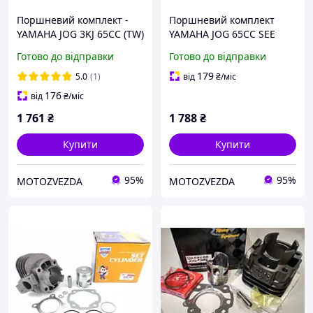
Поршневий комплект -
Поршневий комплект
YAMAHA JOG 3KJ 65CC (TW)
YAMAHA JOG 65CC SEE
M-SUPERIOR
Готово до відправки
Готово до відправки
179
5.0
(1)
від
₴
/міс
176
від
₴
/міс
1 761
₴
1 788
₴
Купити
Купити
95%
95%
MOTOZVEZDA
MOTOZVEZDA