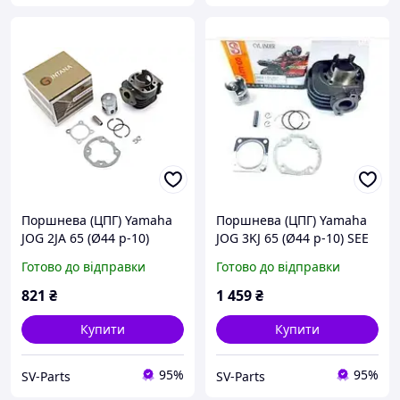
Поршнева (ЦПГ) Yamaha
Поршнева (ЦПГ) Yamaha
JOG 2JA 65 (Ø44 p-10)
JOG 3KJ 65 (Ø44 p-10) SEE
GINTANA, KJ-C-1363
Taiwan NEW, KJ-C-1353
Готово до відправки
Готово до відправки
821
₴
1 459
₴
Купити
Купити
95%
95%
SV-Parts
SV-Parts