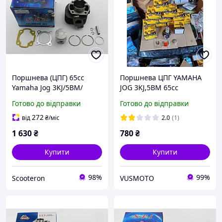
Поршнева (ЦПГ) 65cc
Поршнева ЦПГ YAMAHA
Yamaha Jog 3KJ/5BM/
JOG 3KJ,5BM 65cc
Axis/Aprio/Artistic, 65cc,
(44mm,p10) "TMMP"
Готово до відправки
Готово до відправки
SPI (тайвань)
272
від
₴
/міс
2.0
(1)
1 630
₴
780
₴
Купити
Купити
98%
99%
Scooteron
VUSMOTO