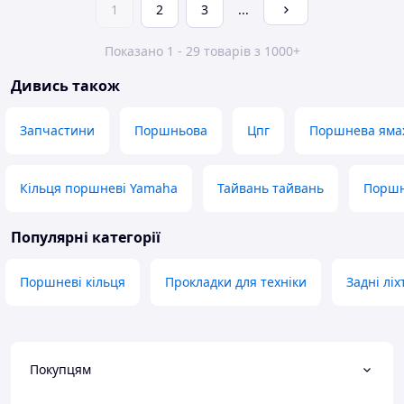
1
2
3
...
Показано 1 - 29 товарів з 1000+
Дивись також
Запчастини
Поршньова
Цпг
Поршнева яма
Кільця поршневі Yamaha
Тайвань тайвань
Поршн
Популярні категорії
Поршневі кільця
Прокладки для техніки
Задні ліх
Покупцям