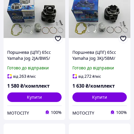
Поршнева (ЦПГ) 65cc
Поршнева (ЦПГ) 65cc
Yamaha Jog 2JA/BWS/
Yamaha Jog 3KJ/5BM/
Gear/Champ /Slider/
Axis/Aprio/Artistic, 65cc,
Готово до відправки
Готово до відправки
Minarelli 65сс SPI/SEE
SPI (тайвань)
(тайвань)
263
272
від
₴
/міс
від
₴
/міс
1 580
₴/комплект
1 630
₴/комплект
Купити
Купити
100%
100%
MOTOCITY
MOTOCITY