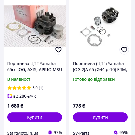
Поршнева ЦПГ Yamaha
Поршнева (ЦПГ) Yamaha
65cc JOG, AXIS, APRIO MSU
JOG 2JA 65 (Ø44 p-10) FRM,
Taiwan Ямаха Джог
KJ-C-1349
В наявності
Готово до відправки
5.0
(1)
280
від
₴
/міс
1 680
₴
778
₴
Купити
Купити
97%
95%
StartMoto.in.ua
SV-Parts