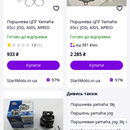
Поршнева ЦПГ Yamaha
Поршнева ЦПГ Yamaha
65cc JOG, AXIS, APRIO
65cc JOG, AXIS, APRIO
"JWBP" Ямаха Джог
"ORIGINAL MT" Ямаха
Готово до відправки
Готово до відправки
Джог
381
1.0
(1)
від
₴
/міс
933
₴
2 285
₴
Купити
Купити
97%
97%
StartMoto.in.ua
StartMoto.in.ua
Дивись також
Поршнева yamaha 3kj
Поршень yamaha jog
Поршневая yamaha jog 3kj 6