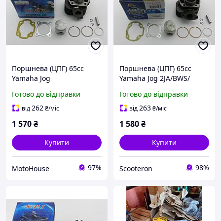
Поршнева (ЦПГ) 65cc
Поршнева (ЦПГ) 65cc
Yamaha Jog
Yamaha Jog 2JA/BWS/
3KJ/5BM/Axis/Aprio/Artistic
Gear/Champ /Slider/
Готово до відправки
Готово до відправки
, 65cc, SPI (тайвань)
Minarelli 65сс SPI/SEE
(тайвань)
262
263
від
₴
/міс
від
₴
/міс
1 570
₴
1 580
₴
Купити
Купити
97%
98%
MotoHouse
Scooteron