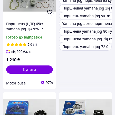
Yamaha jog поршнева 65 кубі
Поршневая yamaha jog 3kj 8
Поршень yamaha jog sa 36
Yamaha jog aprio поршневая
Поршнева (ЦПГ) 65cc
Yamaha Jog 2JA/BWS/
Поршнева yamaha jog 80 куб
Gear/Champ /Slider/
Готово до відправки
Поршнева Yamaha Jog 3kJ 65 
Minarelli 65сс SPI/SEE
(тайвань)
5.0
(1)
Поршень yamaha jog 72 0
202
від
₴
/міс
1 210
₴
Купити
97%
MotoHouse