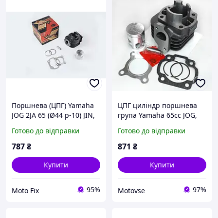
Поршнева (ЦПГ) Yamaha
ЦПГ циліндр поршнева
JOG 2JA 65 (Ø44 p-10) JIN,
група Yamaha 65cc JOG,
PC-C-1202
AXIS, APRIO (3KJ, 4JP, 5BM)
Готово до відправки
Готово до відправки
"Gintana" Ямаха Джог
787
₴
871
₴
Купити
Купити
95%
97%
Moto Fix
Motovse