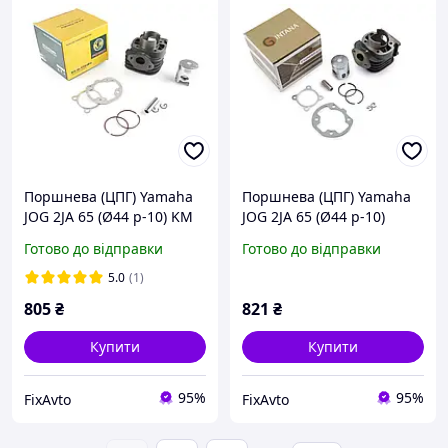
Поршнева (ЦПГ) Yamaha
Поршнева (ЦПГ) Yamaha
JOG 2JA 65 (Ø44 p-10) KM
JOG 2JA 65 (Ø44 p-10)
POWER, MB-C-1347
GINTANA, MB-C-1363
Готово до відправки
Готово до відправки
5.0
(1)
805
₴
821
₴
Купити
Купити
95%
95%
FixAvto
FixAvto