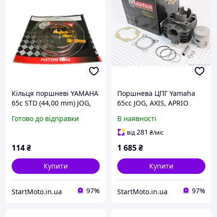
Кільця поршневі YAMAHA
Поршнева ЦПГ Yamaha
65c STD (44,00 mm) JOG,
65cc JOG, AXIS, APRIO
APRIO, AXIS, BWS
MotoTech Taiwan Ямаха
Готово до відправки
В наявності
"MotoTech" Taiwan
Джог
281
від
₴
/міс
114
₴
1 685
₴
Купити
Купити
97%
97%
StartMoto.in.ua
StartMoto.in.ua