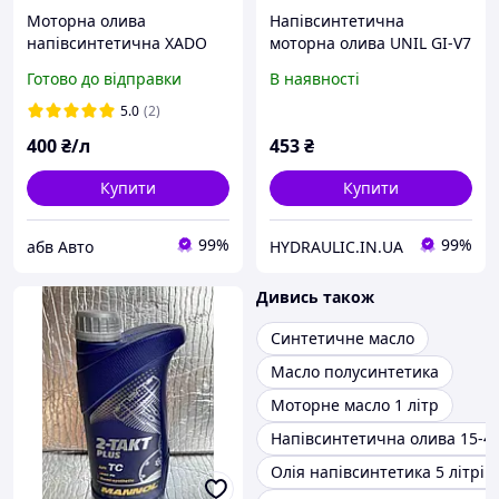
Моторна олива
Напівсинтетична
напівсинтетична XADO
моторна олива UNIL GI-V7
Atomic Oil 10W-40 SHPD
10W50, 1л
Готово до відправки
В наявності
RED BOOST 1л ХА 26149
5.0
(2)
400
₴/л
453
₴
Купити
Купити
99%
99%
абв Авто
HYDRAULIC.IN.UA
Дивись також
Синтетичне масло
Масло полусинтетика
Моторне масло 1 літр
Напівсинтетична олива 15-4
Олія напівсинтетика 5 літрів