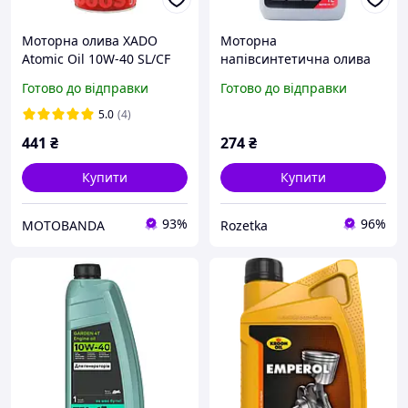
Моторна олива XADO
Моторна
Atomic Oil 10W-40 SL/CF
напівсинтетична олива
RED BOOST
Stark 4Т SAE 10W-40 Eco
Готово до відправки
Готово до відправки
напівсинтетична 1 л
Life 1 л (545050061)
5.0
(4)
441
₴
274
₴
Купити
Купити
93%
96%
MOTOBANDA
Rozetka