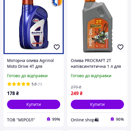
Моторна олива Agrinol
Олива PROCRAFT 2T
Moto Drive 4T для
напівсинтетична 1 л для
бензинових човнів 1 л,
2-тактних двигунів, API
Готово до відправки
Готово до відправки
напівсинтетична
TC, пропорція 1:32-1:50
автоолія для мототехніки
5.0
(1)
279
₴
178
₴
249
₴
Купити
Купити
99%
96%
ТОВ "МІРОІЛ"
Online shop🛍