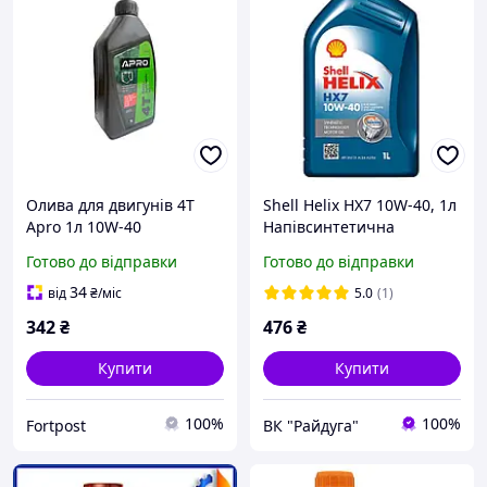
Олива для двигунів 4T
Shell Helix HX7 10W-40, 1л
Apro 1л 10W-40
Напівсинтетична
напівсинтетична (942003)
моторна олива для
Готово до відправки
Готово до відправки
бензинових і дизельних
двигунів (2000 2025)
34
від
₴
/міс
5.0
(1)
342
₴
476
₴
Купити
Купити
100%
100%
Fortpost
ВК "Райдуга"