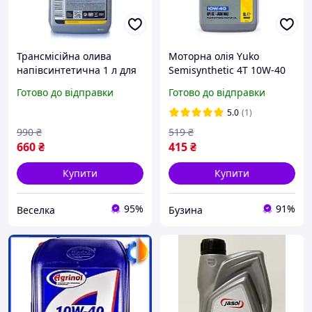
Трансмісійна олива
Моторна олія Yuko
напівсинтетична 1 л для
Semisynthetic 4T 10W-40
автоматичних коробок
напівсинтетична для
Готово до відправки
Готово до відправки
легкових і вантажних
чотирьохтактних двигунів
автомобілів FLAME
мототехніки 1л
5.0
(1)
990
₴
519
₴
660
₴
415
₴
Купити
Купити
95%
91%
Веселка
Бузина