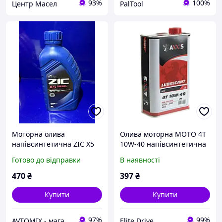
93%
100%
Центр Масел
PalTool
Моторна олива
Олива моторна MOTO 4T
напівсинтетична ZIC X5
10W-40 напівсинтетична
Diesel 10W-40 1 л (132660)
(1л)
Готово до відправки
В наявності
470
₴
397
₴
Купити
Купити
97%
99%
AVTOMIX - магазин автотоварів та запчастин
Elite Drive