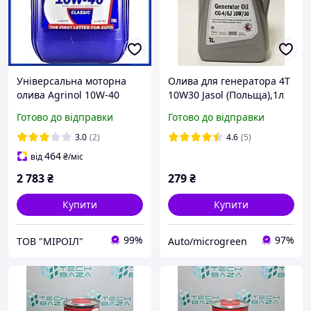
Універсальна моторна
Олива для генератора 4T
олива Agrinol 10W-40
10W30 Jasol (Польща),1л
SG/CD 20 л, всесезонна
Готово до відправки
Готово до відправки
напівсинтетична олива
Агрінол 10w40
3.0
(2)
4.6
(5)
464
від
₴
/міс
2 783
₴
279
₴
Купити
Купити
99%
97%
ТОВ "МІРОІЛ"
Auto/microgreen