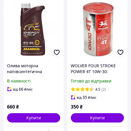
Олива моторна
WOLVER FOUR STROKE
напівсинтетична
POWER 4T 10W-30:
MANNOL 5W-20 Energy
Напівсинтетична
В наявності
Готово до відправки
Ultra JP / 7906 1л (20 шт в
Моторна Олива 1л для 4-
уп)
тактних Мотоциклів,
66
від
₴
/міс
4.5
(2)
Скутерів, Квадроциклів
35
від
₴
/міс
660
₴
350
₴
Купити
Купити