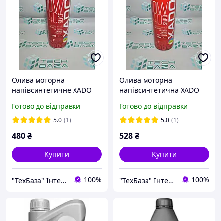
Олива моторна
Олива моторна
напівсинтетичне XADO
напівсинтетична XADO
Atomic Oil 10W-40 SL/CF
Atomic Oil 10W-40 SHPD
Готово до відправки
Готово до відправки
RED BOOST 1л, ХА 26144
RED BOOST 1л, ХА 26149
5.0
(1)
5.0
(1)
480
₴
528
₴
Купити
Купити
100%
100%
"ТехБаза" Інтернет магазин
"ТехБаза" Інтернет магазин