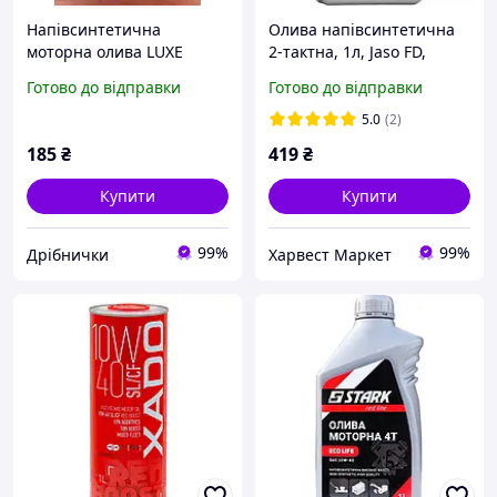
Напівсинтетична
Олива напівсинтетична
моторна олива LUXE
2-тактна, 1л, Jaso FD,
Molybden 10W-40 1л
112896, AL-KO
Готово до відправки
Готово до відправки
5.0
(2)
185
₴
419
₴
Купити
Купити
99%
99%
Дрібнички
Харвест Маркет