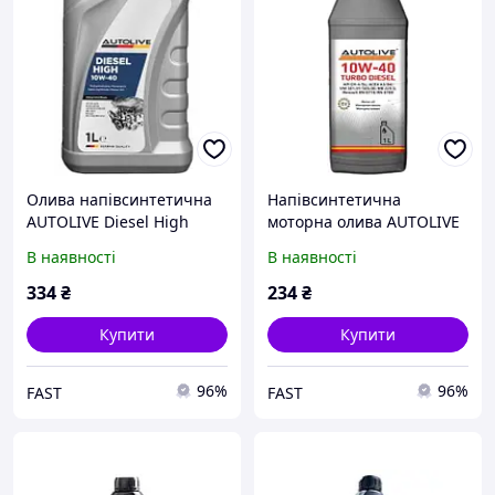
Олива напівсинтетична
Напівсинтетична
AUTOLIVE Diesel High
моторна олива AUTOLIVE
10W-40 1л
10W-40 TURBO DIESEL 1л
В наявності
В наявності
334
₴
234
₴
Купити
Купити
96%
96%
FAST
FAST