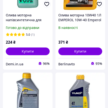
Олива моторна
Олива моторна 10W40 1Л
напівсинтетична для
EMPEROL 10W-40 Emperol
генераторів і садової
10W-40 універсальна
Готово до відправки
В наявності
техніки Garden 4T 10W-40
напівсинтетична
A3/B3 SG 1л (VI0404) Vira
паливоекономічна
5.0
(1)
моторна олива. Підходить
224
₴
371
₴
для
Купити
Купити
96%
95%
Demi.in.ua
Berlinavto