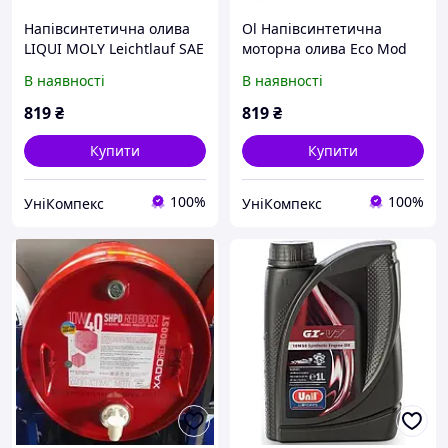
Напівсинтетична олива
Ol Напівсинтетична
LIQUI MOLY Leichtlauf SAE
моторна олива Eco Mod
10W-40 1л.
LIQUI MOLY Super
В наявності
В наявності
Leichtlauf 10W-40 1л для
бензинових і дизель
819
₴
819
₴
TOP22-G
Купити
Купити
100%
100%
УніКомпекс
УніКомпекс