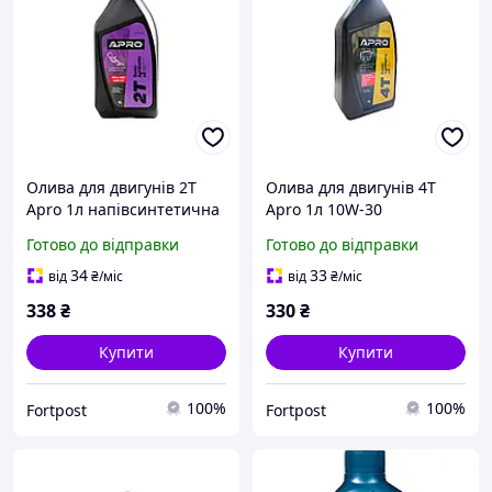
Олива для двигунів 2T
Олива для двигунів 4T
Apro 1л напівсинтетична
Apro 1л 10W-30
(942001)
напівсинтетична (942002)
Готово до відправки
Готово до відправки
34
33
від
₴
/міс
від
₴
/міс
338
₴
330
₴
Купити
Купити
100%
100%
Fortpost
Fortpost