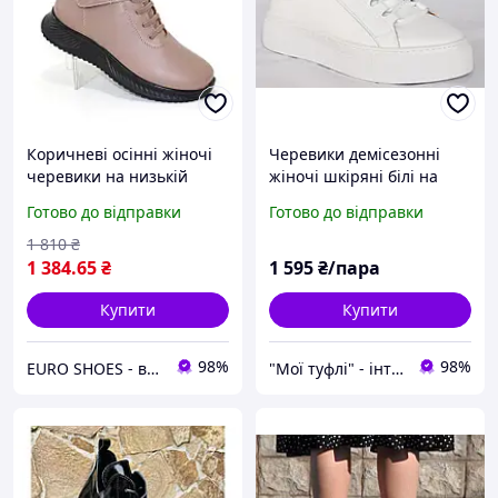
Коричневі осінні жіночі
Черевики демісезонні
черевики на низькій
жіночі шкіряні білі на
танкетці збоку на
танкетці Розміри 36, 37,
Готово до відправки
Готово до відправки
блискавці коричневий
38
euro shoes
1 810
₴
1 384
.65
₴
1 595
₴/пара
Купити
Купити
98%
98%
EURO SHOES - взуття з європи швидко 🚚 та без передоплат 🚀
"Мої туфлі" - інтернет магазин взуття на всі випадки життя.