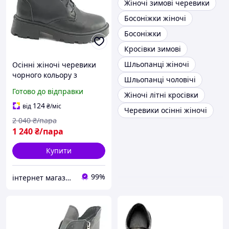
Жіночі зимові черевики
Босоніжки жіночі
Босоніжки
Кросівки зимові
Шльопанці жіночі
Осінні жіночі черевики
чорного кольору з
Шльопанці чоловічі
натуральної шкіри на
Готово до відправки
Жіночі літні кросівки
шнурівці та блискавки
розмір 37
124
від
₴
/міс
Черевики осінні жіночі
2 040
₴/пара
1 240
₴/пара
Купити
99%
інтернет магазин ОПТИМАЛЬНИЙ ВИБІР