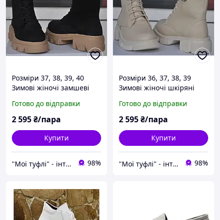
Розміри 37, 38, 39, 40
Розміри 36, 37, 38, 39
Зимові жіночі замшеві
Зимові жіночі шкіряні
черевики на хутрі, на
черевики на хутрі, на
Готово до відправки
Готово до відправки
платформі, чорні
платформі, бежеві
Mermaid 112-11
Mermaid 003
2 595
₴/пара
2 595
₴/пара
Купити
Купити
98%
98%
"Мої туфлі" - інтернет магазин взуття на всі випадки життя.
"Мої туфлі" - інтернет магазин взуття на всі випадки життя.