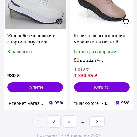
Жіночі білі черевики в
Коричневі осінні жіночі
спортивному стилі
черевики на низькій
танкетці збоку на
В наявності
Готово до відправки
блискавці коричневий
black store
222
від
₴
/міс
1 810
₴
980
₴
1 330
.35
₴
Купити
Купити
98%
98%
Інтернет магазин жіночого одягу "PODIUM"
"Black-Store" - Інтернет-магазин
1
2
3
...
Показано 1 - 29 товарів з 200+