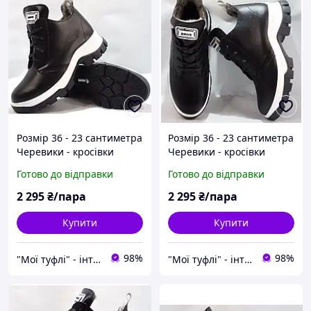
Розмір 36 - 23 сантиметра
Розмір 36 - 23 сантиметра
Черевики - кросівки
Черевики - кросівки
шкіряні, зимові, на хутрі,
шкіряні, зимові, на хутрі,
Готово до відправки
Готово до відправки
чорні Mermaid 03/12
чорні Mermaid 03/12
2 295
₴/пара
2 295
₴/пара
Купити
Купити
98%
98%
"Мої туфлі" - інтернет магазин взуття на всі випадки життя.
"Мої туфлі" - інтернет магазин взуття на всі випадки життя.