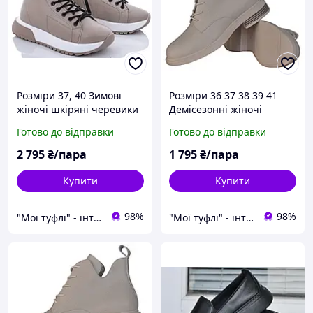
Розміри 37, 40 Зимові
Розміри 36 37 38 39 41
жіночі шкіряні черевики
Демісезонні жіночі
на хутрі, бежеві, легкі та
шкіряні короткі черевики
Готово до відправки
Готово до відправки
зручні Mermaid 380
на низькому ходу, бежеві,
легкі та зручні
2 795
₴/пара
1 795
₴/пара
Купити
Купити
98%
98%
"Мої туфлі" - інтернет магазин взуття на всі випадки життя.
"Мої туфлі" - інтернет магазин взуття на всі випадки життя.