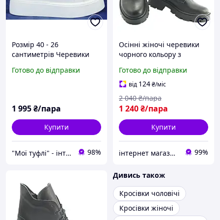
Розмір 40 - 26
Осінні жіночі черевики
сантиметрів Черевики
чорного кольору з
кросівки шкіряні, зимові,
натуральної шкіри на
Готово до відправки
Готово до відправки
на хутрі, білі
шнурівці та блискавки
повнорозмірні
розмір 38
124
від
₴
/міс
2 040
₴/пара
1 995
₴/пара
1 240
₴/пара
Купити
Купити
98%
99%
"Мої туфлі" - інтернет магазин взуття на всі випадки життя.
інтернет магазин ОПТИМАЛЬНИЙ ВИБІР
Дивись також
Кросівки чоловічі
Кросівки жіночі