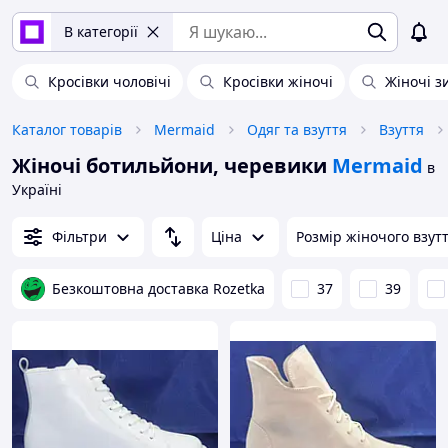
В категорії
Кросівки чоловічі
Кросівки жіночі
Жіночі з
Каталог товарів
Mermaid
Одяг та взуття
Взуття
Жіночі ботильйони, черевики
Mermaid
в
Україні
Фільтри
Ціна
Розмір жіночого взут
Безкоштовна доставка Rozetka
37
39