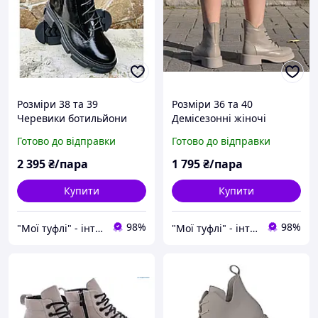
Розміри 38 та 39
Розміри 36 та 40
Черевики ботильйони
Демісезонні жіночі
жіночі демісезонні
шкіряні ботильйони на
Готово до відправки
Готово до відправки
шкіряні лакові на
танкетці / платформі,
платформі, чорні
бежеві, повнорозмірні
2 395
₴/пара
1 795
₴/пара
Купити
Купити
98%
98%
"Мої туфлі" - інтернет магазин взуття на всі випадки життя.
"Мої туфлі" - інтернет магазин взуття на всі випадки життя.