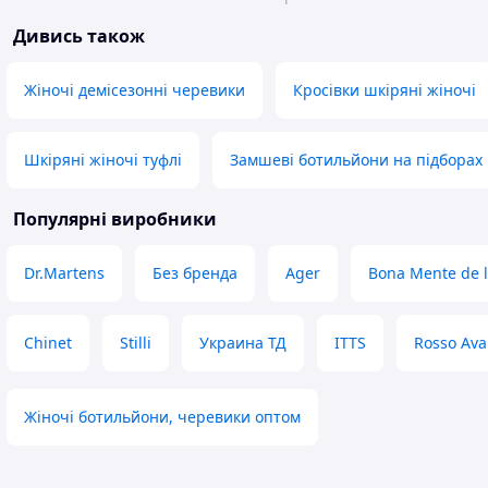
Дивись також
Жіночі демісезонні черевики
Кросівки шкіряні жіночі
Шкіряні жіночі туфлі
Замшеві ботильйони на підборах
Популярні виробники
Dr.Martens
Без бренда
Ager
Bona Mente de 
Chinet
Stilli
Украина ТД
ITTS
Rosso Av
Жіночі ботильйони, черевики оптом