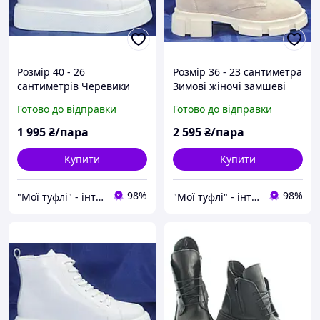
Розмір 40 - 26
Розмір 36 - 23 сантиметра
сантиметрів Черевики
Зимові жіночі замшеві
кросівки шкіряні, зимові,
черевики на хутрі, на
Готово до відправки
Готово до відправки
на хутрі, білі
платформі, бежеві
повнорозмірні
Mermaid 74
1 995
₴/пара
2 595
₴/пара
Купити
Купити
98%
98%
"Мої туфлі" - інтернет магазин взуття на всі випадки життя.
"Мої туфлі" - інтернет магазин взуття на всі випадки життя.