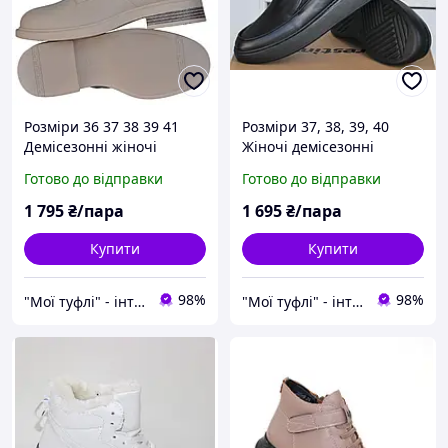
Розміри 36 37 38 39 41
Розміри 37, 38, 39, 40
Демісезонні жіночі
Жіночі демісезонні
шкіряні короткі
шкіряні напівчеревики
Готово до відправки
Готово до відправки
ботильйони на низькому
на платформі з піни,
ходу, бежеві, легкі та
чорні, легкі та зручні
1 795
₴/пара
1 695
₴/пара
зручні
Купити
Купити
98%
98%
"Мої туфлі" - інтернет магазин взуття на всі випадки життя.
"Мої туфлі" - інтернет магазин взуття на всі випадки життя.