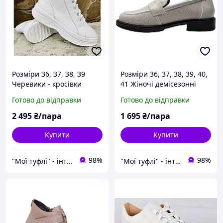
Розміри 36, 37, 38, 39
Розміри 36, 37, 38, 39, 40,
Черевики - кросівки
41 Жіночі демісезонні
шкіряні, зимові, на хутрі,
шкіряні напівчеревики
Готово до відправки
Готово до відправки
білі Mermaid 530
на платформі з піни,
чорні, легкі та зручні
2 495
₴/пара
1 695
₴/пара
Купити
Купити
98%
98%
"Мої туфлі" - інтернет магазин взуття на всі випадки життя.
"Мої туфлі" - інтернет магазин взуття на всі випадки життя.