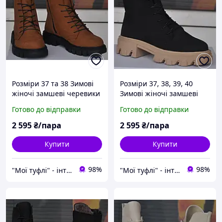
Розміри 37 та 38 Зимові
Розміри 37, 38, 39, 40
жіночі замшеві черевики
Зимові жіночі замшеві
на хутрі, на платформі,
черевики на хутрі, на
Готово до відправки
Готово до відправки
коричневі Mermaid 112-
платформі, чорні
20
Mermaid 112-11
2 595
₴/пара
2 595
₴/пара
Купити
Купити
98%
98%
"Мої туфлі" - інтернет магазин взуття на всі випадки життя.
"Мої туфлі" - інтернет магазин взуття на всі випадки життя.