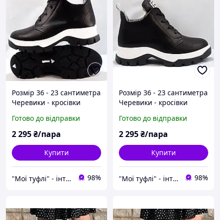
Розмір 36 - 23 сантиметра
Розмір 36 - 23 сантиметра
Черевики - кросівки
Черевики - кросівки
шкіряні, зимові, на хутрі,
шкіряні, зимові, на хутрі,
Готово до відправки
Готово до відправки
чорні Mermaid 03/12
чорні Mermaid 03/12
2 295
₴/пара
2 295
₴/пара
Купити
Купити
98%
98%
"Мої туфлі" - інтернет магазин взуття на всі випадки життя.
"Мої туфлі" - інтернет магазин взуття на всі випадки життя.