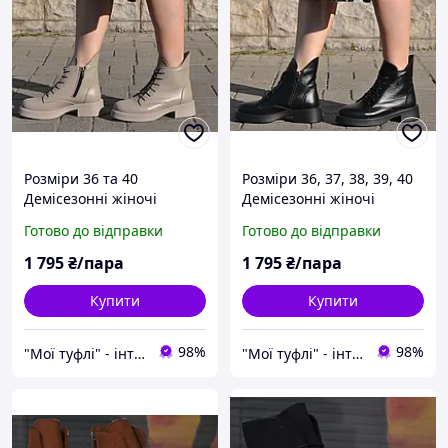
Розміри 36 та 40
Розміри 36, 37, 38, 39, 40
Демісезонні жіночі
Демісезонні жіночі
шкіряні черевики на
шкіряні черевики на
Готово до відправки
Готово до відправки
танкетці / платформі,
танкетці / платформі,
бежеві, повнорозмірні
чорні, повнорозмірні
1 795
₴/пара
1 795
₴/пара
Купити
Купити
98%
98%
"Мої туфлі" - інтернет магазин взуття на всі випадки життя.
"Мої туфлі" - інтернет магазин взуття на всі випадки життя.