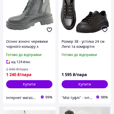
Осінні жіночі черевики
Розмір 38 - устілка 24 см
чорного кольору з
Легкі та комфортні
натуральної шкіри на
демісезонні шкіряні
Готово до відправки
Готово до відправки
шнурівці та блискавки
жіночі черевики, на
розмір 40
танкетці, чорні
124
від
₴
/міс
2 040
₴/пара
1 240
₴/пара
1 595
₴/пара
Купити
Купити
99%
98%
інтернет магазин ОПТИМАЛЬНИЙ ВИБІР
"Мої туфлі" - інтернет магазин взуття на всі випадки життя.